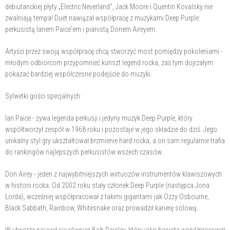
debiutanckiej płyty „Electric Neverland", Jack Moore i Quentin Kovalsky nie
zwalniają tempa! Duet nawiązał współpracę z muzykami Deep Purple:
perkusistą Ianem Paice'em i pianistą Donem Aireyem.
Artyści przez swoją współpracę chcą stworzyć most pomiędzy pokoleniami -
młodym odbiorcom przypomnieć kunszt legend rocka, zaś tym dojrzałym
pokazać bardziej współczesne podejście do muzyki.
Sylwetki gości specjalnych:
Ian Paice - żywa legenda perkusji i jedyny muzyk Deep Purple, który
współtworzył zespół w 1968 roku i pozostaje w jego składzie do dziś. Jego
unikalny styl gry ukształtował brzmienie hard rocka, a on sam regularnie trafia
do rankingów najlepszych perkusistów wszech czasów.
Don Airey - jeden z najwybitniejszych wirtuozów instrumentów klawiszowych
w historii rocka. Od 2002 roku stały członek Deep Purple (następca Jona
Lorda), wcześniej współpracował z takimi gigantami jak Ozzy Osbourne,
Black Sabbath, Rainbow, Whitesnake oraz prowadził karierę solową.