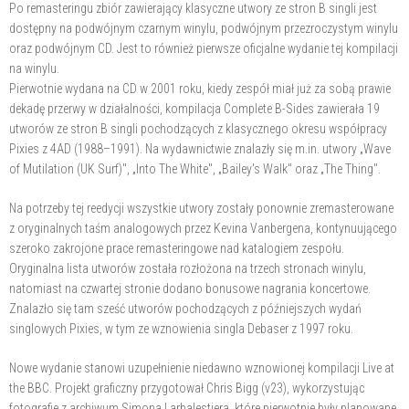
Po remasteringu zbiór zawierający klasyczne utwory ze stron B singli jest
dostępny na podwójnym czarnym winylu, podwójnym przezroczystym winylu
oraz podwójnym CD. Jest to również pierwsze oficjalne wydanie tej kompilacji
na winylu.
Pierwotnie wydana na CD w 2001 roku, kiedy zespół miał już za sobą prawie
dekadę przerwy w działalności, kompilacja Complete B-Sides zawierała 19
utworów ze stron B singli pochodzących z klasycznego okresu współpracy
Pixies z 4AD (1988–1991). Na wydawnictwie znalazły się m.in. utwory „Wave
of Mutilation (UK Surf)", „Into The White", „Bailey's Walk" oraz „The Thing".
Na potrzeby tej reedycji wszystkie utwory zostały ponownie zremasterowane
z oryginalnych taśm analogowych przez Kevina Vanbergena, kontynuującego
szeroko zakrojone prace remasteringowe nad katalogiem zespołu.
Oryginalna lista utworów została rozłożona na trzech stronach winylu,
natomiast na czwartej stronie dodano bonusowe nagrania koncertowe.
Znalazło się tam sześć utworów pochodzących z późniejszych wydań
singlowych Pixies, w tym ze wznowienia singla Debaser z 1997 roku.
Nowe wydanie stanowi uzupełnienie niedawno wznowionej kompilacji Live at
the BBC. Projekt graficzny przygotował Chris Bigg (v23), wykorzystując
fotografie z archiwum Simona Larbalestiera, które pierwotnie były planowane