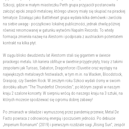
Szkocji, gdzie w małym miasteczku Perth grupa przyjaciół postanowiła
założyć epicki zespół metalowy, którego utwory miały się skupiać na pirackiej
tematyce. Działając jako Battleheart grupa wydała kilka demówek i zwróciła
na siebie uwagę - początkowo lokalnej publiczności, jednak chwilę później
również renomowanej w gatunku wytwórni Napalm Records. To wtedy
formacja zmieniła nazwę na Alestorm i podpisała z austriackim potentatem
kontrakt na kilka płyt.
W ciągu blisko dwudziestu lat Alestorm stali się gigantem w świecie
pirackiego metalu. Ich kariera obfituje w świetnie przyjęte płyty, trasy z takimi
zespołami jak Turisas, Sabaton, Dragonforce i Eluveitie oraz występy na
największych metalowych festiwalach, w tym m.in. na Wacken, Bloodstock,
Graspop, czy Sweden Rock. W zeszłym roku Szkoci wydali ósmy w swoim
dorobku album "The Thunderfist Chronicles", po którym zagrali w naszym
kraju 2 szalone koncerty. W sierpniu wrócą do naszego kraju na 3 sztuki, na
których możecie spodziewać się ogromu dobrej zabawy!
Po zmianach w składzie i wymuszonej przez pandemię przerwie, Metal De
Facto powraca z odnowioną energią i poczuciem jedności. Po debiucie
„Imperium Romanum" (2019) i pierwszym rozdziale sagi „Rising Sun", zespół