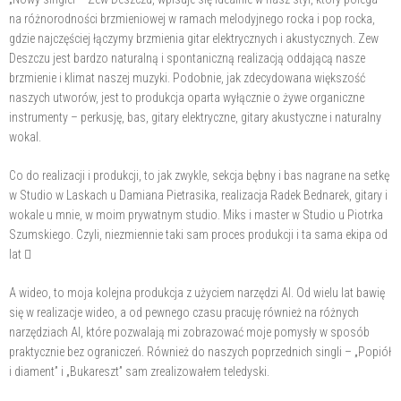
na różnorodności brzmieniowej w ramach melodyjnego rocka i pop rocka,
gdzie najczęściej łączymy brzmienia gitar elektrycznych i akustycznych. Zew
Deszczu jest bardzo naturalną i spontaniczną realizacją oddającą nasze
brzmienie i klimat naszej muzyki. Podobnie, jak zdecydowana większość
naszych utworów, jest to produkcja oparta wyłącznie o żywe organiczne
instrumenty – perkusję, bas, gitary elektryczne, gitary akustyczne i naturalny
wokal.
Co do realizacji i produkcji, to jak zwykle, sekcja bębny i bas nagrane na setkę
w Studio w Laskach u Damiana Pietrasika, realizacja Radek Bednarek, gitary i
wokale u mnie, w moim prywatnym studio. Miks i master w Studio u Piotrka
Szumskiego. Czyli, niezmiennie taki sam proces produkcji i ta sama ekipa od
lat 
A wideo, to moja kolejna produkcja z użyciem narzędzi AI. Od wielu lat bawię
się w realizacje wideo, a od pewnego czasu pracuję również na różnych
narzędziach AI, które pozwalają mi zobrazować moje pomysły w sposób
praktycznie bez ograniczeń. Również do naszych poprzednich singli – „Popiół
i diament” i „Bukareszt” sam zrealizowałem teledyski.