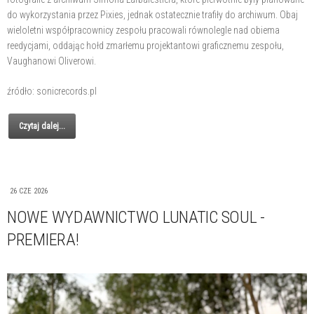
do wykorzystania przez Pixies, jednak ostatecznie trafiły do archiwum. Obaj
wieloletni współpracownicy zespołu pracowali równolegle nad obiema
reedycjami, oddając hołd zmarłemu projektantowi graficznemu zespołu,
Vaughanowi Oliverowi.
źródło: sonicrecords.pl
Czytaj dalej...
26 CZE 2026
NOWE WYDAWNICTWO LUNATIC SOUL -
PREMIERA!