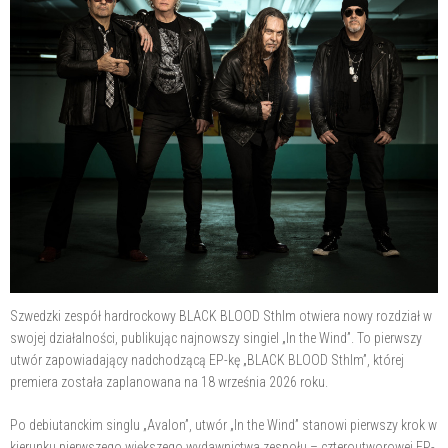
Szwedzki zespół hardrockowy BLACK BLOOD Sthlm otwiera nowy rozdział w
swojej działalności, publikując najnowszy singiel „In the Wind”. To pierwszy
utwór zapowiadający nadchodzącą EP-kę „BLACK BLOOD Sthlm”, której
premiera została zaplanowana na 18 września 2026 roku.
Po debiutanckim singlu „Avalon”, utwór „In the Wind” stanowi pierwszy krok w
kierunku pierwszego większego wydawnictwa zespołu – czteroutworowej EP-