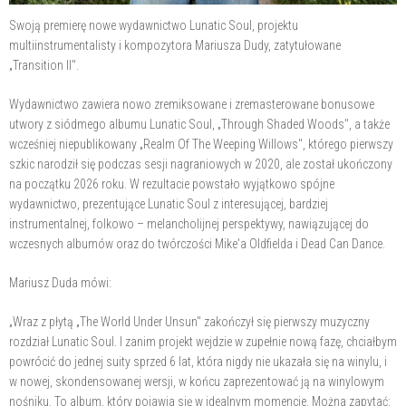
Swoją premierę nowe wydawnictwo Lunatic Soul, projektu
multiinstrumentalisty i kompozytora Mariusza Dudy, zatytułowane
„Transition II".
Wydawnictwo zawiera nowo zremiksowane i zremasterowane bonusowe
utwory z siódmego albumu Lunatic Soul, „Through Shaded Woods", a także
wcześniej niepublikowany „Realm Of The Weeping Willows", którego pierwszy
szkic narodził się podczas sesji nagraniowych w 2020, ale został ukończony
na początku 2026 roku. W rezultacie powstało wyjątkowo spójne
wydawnictwo, prezentujące Lunatic Soul z interesującej, bardziej
instrumentalnej, folkowo – melancholijnej perspektywy, nawiązującej do
wczesnych albumów oraz do twórczości Mike'a Oldfielda i Dead Can Dance.
Mariusz Duda mówi:
„Wraz z płytą „The World Under Unsun" zakończył się pierwszy muzyczny
rozdział Lunatic Soul. I zanim projekt wejdzie w zupełnie nową fazę, chciałbym
powrócić do jednej suity sprzed 6 lat, która nigdy nie ukazała się na winylu, i
w nowej, skondensowanej wersji, w końcu zaprezentować ją na winylowym
nośniku. To album, który pojawia się w idealnym momencie. Można zapytać: