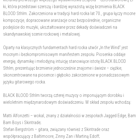
ki, która przedstawi szerszą i bardziej wyrazistą wizję brzmienia BLACK
BLOOD Sthlm. Zakorzeniona w tradycji hard rocka lat 70., grupa łączy mocne
kompozycje, dopracowane aranżacje oraz bezpośrednie, organiczne
podejście do muzyki, ukształtowane przez dekady doświadczeń na
skandynawskiej scenie rockowej i metalowej.
Oparty na klasycznych fundamentach hard rocka utwór „In the Wind” jest
mocnym i bezkompromisowym manifestem zespołu. Piosenka oddaje
energię, dynamikę i melodyjną intuicję stanowiące istotę BLACK BLOOD
Sthlm, prezentując brzmienie jednocześnie znajome i świeże – ciężkie,
skoncentrowane na piosence i głęboko zakorzenione w ponadczasowym
języku gitarowego rocka.
BLACK BLOOD Sthlm tworzą czterej muzycy o imponującym dorobku i
wieloletnim międzynarodowym doświadczeniu. W skład zespołu wchodzą:
Matti Alfonzetti – wokal, znany z działalności w zespołach Jagged Edge, Bam
Bam Boys i Skintrade;
Stefan Bergström – gitara, związany również z Skintrade oraz
współpracujący z Baltimoore, Zinny Zan i Martiną Edoff;