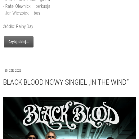
- Rafał Olewnicki – perkusja
- Jan Wierzbicki – bas
źródło: Rainy Day
Czytaj dalej...
25 CZE 2026
BLACK BLOOD NOWY SINGIEL „IN THE WIND”