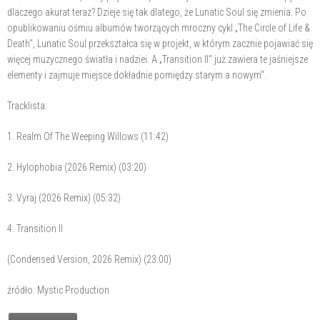
dlaczego akurat teraz? Dzieje się tak dlatego, że Lunatic Soul się zmienia. Po
opublikowaniu ośmiu albumów tworzących mroczny cykl „The Circle of Life &
Death", Lunatic Soul przekształca się w projekt, w którym zacznie pojawiać się
więcej muzycznego światła i nadziei. A „Transition II" już zawiera te jaśniejsze
elementy i zajmuje miejsce dokładnie pomiędzy starym a nowym".
Tracklista:
1. Realm Of The Weeping Willows (11:42)
2. Hylophobia (2026 Remix) (03:20)
3. Vyraj (2026 Remix) (05:32)
4. Transition II
(Condensed Version, 2026 Remix) (23:00)
źródło: Mystic Production