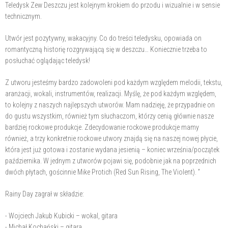
Teledysk Zew Deszczu jest kolejnym krokiem do przodu i wizualnie i w sensie
technicznym.
Utwór jest pozytywny, wakacyjny. Co do treści teledysku, opowiada on
romantyczną historię rozgrywającą się w deszczu… Koniecznie trzeba to
posłuchać oglądając teledysk!
Z utworu jesteśmy bardzo zadowoleni pod każdym względem melodii, tekstu,
aranżacji, wokali, instrumentów, realizacji. Myślę, że pod każdym względem,
to kolejny z naszych najlepszych utworów. Mam nadzieję, że przypadnie on
do gustu wszystkim, również tym słuchaczom, którzy cenią głównie nasze
bardziej rockowe produkcje. Zdecydowanie rockowe produkcje mamy
również, a trzy konkretnie rockowe utwory znajdą się na naszej nowej płycie,
która jest już gotowa i zostanie wydana jesienią – koniec września/początek
października. W jednym z utworów pojawi się, podobnie jak na poprzednich
dwóch płytach, gościnnie Mike Protich (Red Sun Rising, The Violent). ”
Rainy Day zagrał w składzie:
- Wojciech Jakub Kubicki – wokal, gitara
- Michał Kochański – gitara