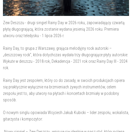
Zew Deszczu - drugi singiel Rainy Day w 2026 roku, zapowiadający czwartą
płytę długogrającą, która zostanie wydana jesienią 2026 roku. Premiera
utworu oraz teledysku - 1 lipca 2026 r.
Rainy Day, to grupa z Warszawy, grająca melodyjny rock autorski –
„deszczowy rock”, która dotychczas wydała trzy długogrające płyty autorskie:
Wykute w deszczu - 2018 rok, Dekadencja - 2021 rok oraz Rainy Day III - 2024
rok.
Rainy Day jest zespołem, który co do zasady, w swoich produkcjach opiera
się praktycznie wyłącznie na brzmieniach żywych instrumentów, celem
zespołu jest to, aby utwory na płytach i koncertach brzmiały w podobny
sposób.
O nowym singlu opowiada Wojciech Jakub Kubicki – lider zespołu, wokalista,
gitarzysta i kompozytor:
„Nowy singiel – Zew Deszczu, wpisuje się idealnie w nasz styl, który polega