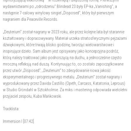
wydawnictwami po „odrodzeniu" Blindead 23 były EP-ka „Vanishing", a
następnie 7-calowy winylowy singiel „Disposed", który był pierwszym
nagraniem dla Peaceville Records.
„Deuterium" został nagrany w 2023 roku, ale przez kolejne lata był starannie
kształtowany i dopracowywany. Materiał urzeka stratosferycznymi pejzażami
dźwiękowymi, które trwają blisko godzinę, tworząc wielowarstwowe i
inspirujące dzieło. Sam album jest opisywany jako koncepcyjna podróż,
którą należy traktować jako podnoszącą na duchu, a jednocześnie często
mroczną refleksją nad duszą. Kontynuując to, co zostało zapoczątkowane
przez utwór „Disposed", „Deuterium" to zdecydowanie nowa jakość
eksperymentalnego i progresywnego metalu. „Deuterium" został nagrany i
wyprodukowany przez Davida Castillo (Opeth, Carcass, Katatonia, Leprous)
w Studio Gröndahl w Sztokholmie. Za miks i mastering odpowiada wieloletni
przyjaciel zespołu, Kuba Mańkowski.
Tracklista:
Immersion I [07:42]