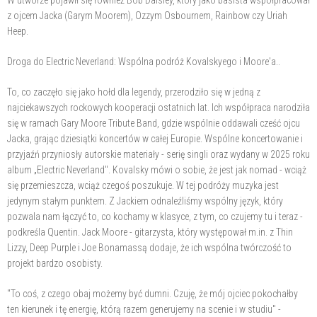
W utworze pojawił się również Bob Daisley, który jako basista współpracował
z ojcem Jacka (Garym Moorem), Ozzym Osbournem, Rainbow czy Uriah
Heep.
Droga do Electric Neverland: Wspólna podróż Kovalskyego i Moore'a..
To, co zaczęło się jako hołd dla legendy, przerodziło się w jedną z
najciekawszych rockowych kooperacji ostatnich lat. Ich współpraca narodziła
się w ramach Gary Moore Tribute Band, gdzie wspólnie oddawali cześć ojcu
Jacka, grając dziesiątki koncertów w całej Europie. Wspólne koncertowanie i
przyjaźń przyniosły autorskie materiały - serię singli oraz wydany w 2025 roku
album „Electric Neverland". Kovalsky mówi o sobie, że jest jak nomad - wciąż
się przemieszcza, wciąż czegoś poszukuje. W tej podróży muzyka jest
jedynym stałym punktem. Z Jackiem odnaleźliśmy wspólny język, który
pozwala nam łączyć to, co kochamy w klasyce, z tym, co czujemy tu i teraz -
podkreśla Quentin. Jack Moore - gitarzysta, który występował m.in. z Thin
Lizzy, Deep Purple i Joe Bonamassą dodaje, że ich wspólna twórczość to
projekt bardzo osobisty.
"To coś, z czego obaj możemy być dumni. Czuję, że mój ojciec pokochałby
ten kierunek i tę energię, którą razem generujemy na scenie i w studiu" -