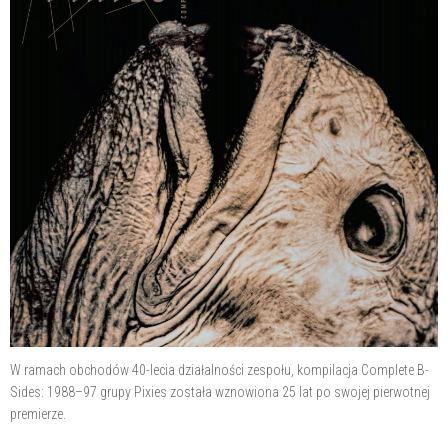
W ramach obchodów 40-lecia działalności zespołu, kompilacja Complete B-
Sides: 1988–97 grupy Pixies została wznowiona 25 lat po swojej pierwotnej
premierze.