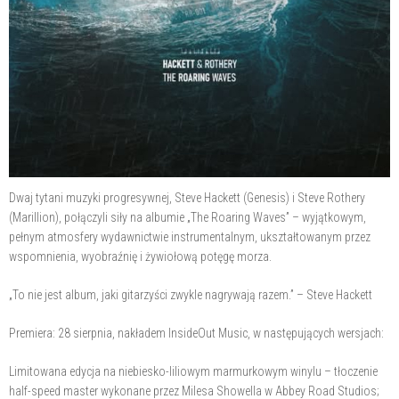
Dwaj tytani muzyki progresywnej, Steve Hackett (Genesis) i Steve Rothery
(Marillion), połączyli siły na albumie „The Roaring Waves” – wyjątkowym,
pełnym atmosfery wydawnictwie instrumentalnym, ukształtowanym przez
wspomnienia, wyobraźnię i żywiołową potęgę morza.
„To nie jest album, jaki gitarzyści zwykle nagrywają razem.” – Steve Hackett
Premiera: 28 sierpnia, nakładem InsideOut Music, w następujących wersjach:
Limitowana edycja na niebiesko-liliowym marmurkowym winylu – tłoczenie
half-speed master wykonane przez Milesa Showella w Abbey Road Studios;