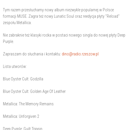
Tym razem przesłuchamy nowy album niezwykle popularnej w Polsce
formacji MUSE. Zagra też nowy Lunatic Soul oraz reedycja płyty "Reload"
zespołu Metallica.
Nie zabraknie też klasyki rocka w postaci nowego singla do nowej płyty Deep
Purple.
Zapraszam do słuchania i kontaktu:
dino@radio.rzeszow.pl
Lista utworów:
Blue Oyster Cult: Godzilla
Blue Oyster Cult: Golden Age Of Leather
Metallica: The Memory Remains
Metallica: Unforgiven 2
Deep Purple: Guilt Trippin