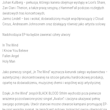
Johan Kullberg – perkusja, którego kariera obejmuje występy w Lion's Share,
Zan Clan i Therion, a także pracę sesyjną z HammerFall podczas rozległych
światowych tras koncertowych;
Jarmo Lindell – bas i wokal, doświadczony muzyk współpracujący z Cloud
Circus, Andreasem Johnsonem oraz działający również jako artysta solowy.
Nadchodząca EP-ka będzie zawierać cztery utwory:
In The Wind
I Know You Believe
Fallen Angel
Holy Man
Jako pierwszy singiel, „In The Wind” wyznacza kierunek całego wydawnictwa –
autentycznej i skoncentrowanej na istocie gatunku hardrockowej produkcji,
opartej na doświadczeniu, muzycznej chemii i wspólnej wizji artystycznej.
Dzięki „In the Wind” zespół BLACK BLOOD Sthlm wychodzi poza pierwsze
wrażenie pozostawione przez singiel „Avalon” i zaczyna ukazywać pełnię
swojego potencjału. Utwór stanowi mocne otwarcie kampanii promującej EP-
kę oraz wyraźny sygnał, że zespół jest gotowy zaznaczyć swoją obecność na