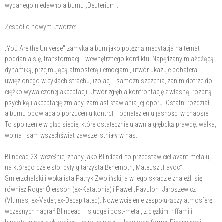
wydanego niedawno albumu „Deuterium".
Zespół o nowym utworze:
„You Are the Universe" zamyka album jako potężną medytacja na temat
poddania się, transformacji i wewnętrznego konfliktu. Napędzany miażdżącą
dynamiką, przejmującą atmosferą i emocjami, utwór ukazuje bohatera
uwięzionego w cyklach strachu, izolacji i samozniszczenia, zanim dotrze do
ciężko wywalczonej akceptacji. Utwór zgłębia konfrontację z własną, rozbitą
psychiką i akceptację zmiany, zamiast stawiania jej oporu. Ostatni rozdział
albumu opowiada o porzuceniu kontroli i odnalezieniu jasności w chaosie.
To spojrzenie w głąb siebie, które ostatecznie ujawnia głęboką prawdę: walka,
wojna i sam wszechświat zawsze istniały w nas.
Blindead 23, wcześniej znany jako Blindead, to przedstawiciel avant-metalu,
na którego czele stoi były gitarzysta Behemoth, Mateusz „Havoc"
Smierzchalski i wokalista Patryk Zwoliński, a w jego składzie znaleźli się
również Roger Öjersson (ex-Katatonia) i Paweł „Pavulon" Jaroszewicz
(Vltimas, ex-Vader, ex-Decapitated). Nowe wcielenie zespołu łączy atmosferę
wczesnych nagrań Blindead – sludge i post-metal, z ciężkimi riffami i
hipnotyzującą elektroniką – w rozwiniętą i ulepszoną formę. Pierwszymi