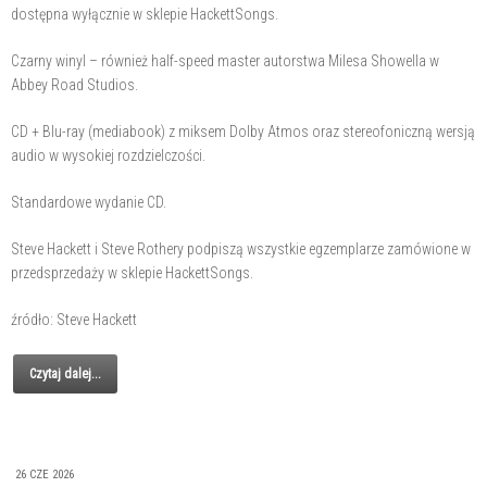
dostępna wyłącznie w sklepie HackettSongs.
Czarny winyl – również half-speed master autorstwa Milesa Showella w
Abbey Road Studios.
CD + Blu-ray (mediabook) z miksem Dolby Atmos oraz stereofoniczną wersją
audio w wysokiej rozdzielczości.
Standardowe wydanie CD.
Steve Hackett i Steve Rothery podpiszą wszystkie egzemplarze zamówione w
przedsprzedaży w sklepie HackettSongs.
źródło: Steve Hackett
Czytaj dalej...
26 CZE 2026