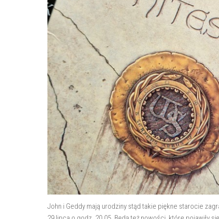
John i Geddy mają urodziny stąd takie piękne starocie za
29 lipca o godz. 20.05. Będą też nowości, które pojawiły si