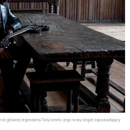
oli głównej legendarny Tony Iommi i jego nowy singiel zapowiadający