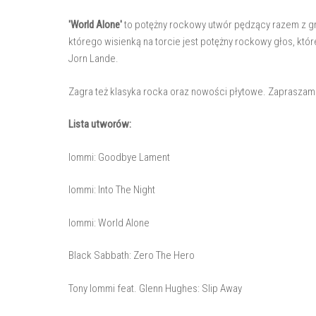
'World Alone'
to potężny rockowy utwór pędzący razem z gr
którego wisienką na torcie jest potężny rockowy głos, któ
Jorn Lande.
Zagra też klasyka rocka oraz nowości płytowe. Zapraszam
Lista utworów:
Iommi: Goodbye Lament
Iommi: Into The Night
Iommi: World Alone
Black Sabbath: Zero The Hero
Tony Iommi feat. Glenn Hughes: Slip Away