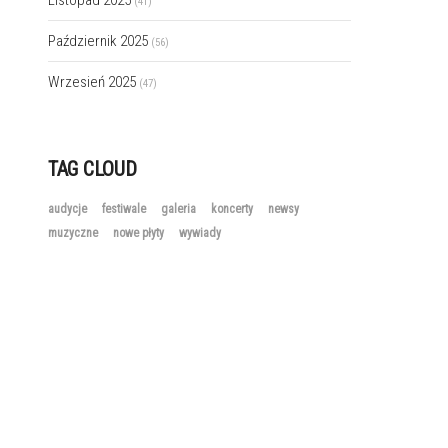
Listopad 2025
(41)
Październik 2025
(56)
Wrzesień 2025
(47)
TAG CLOUD
audycje
festiwale
galeria
koncerty
newsy
muzyczne
nowe płyty
wywiady