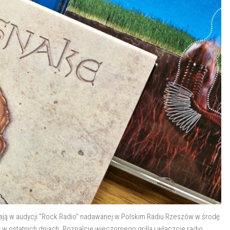
grają w audycji "Rock Radio" nadawanej w Polskim Radiu Rzeszów w środę
ę w ostatnich dniach. Rozpalcie wieczornego grilla i włączcie radio.