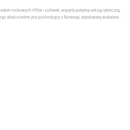
adem rockowych riffów i solówek, wsparty potężną sekcją rytmiczną,
rego właścicielem jest pochodzący z Norwegii, utytułowany wokalista -
.