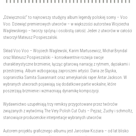
„Dźwięczność" to najnowszy studyjny album legendy polskiej sceny – Voo
Voo. Dziewięć premierowych utworów – w większości autorstwa Wojciecha
Waglewskiego – tworzy spójną i osobistą całość. Jeden z utworów w całości
stworzył Mateusz Pospieszalski.
Skład Voo Voo – Wojciech Waglewski, Karim Martusewicz, Michał Bryndal
oraz Mateusz Pospieszalski – konsekwentnie rozwija swoje
charakterystyczne brzmienie, łącząc gitarową narrację z rytmem, dęciakami i
przestrzenią. Album wzbogacają zaproszeni artyści: Daria ze Śląska,
sopranistka Samita Suwannarit oraz amerykański raper Antar Jackson. W
wybranych utworach pojawiają się dodatkowe partie wokalne, które
poszerzają brzmienie i wzmacniają dynamikę kompozycji.
Wydawnictwo uzupełniają trzy remiksy przygotowane przez twórców
związanych z wytwórnią The Very Polish Cut Outs – Pejzaż, Zuchy i schmoltz,
stanowiące producenckie interpretacje wybranych utworów.
Autorem projektu graficznego albumu jest Jarosław Koziara – od lat blisko