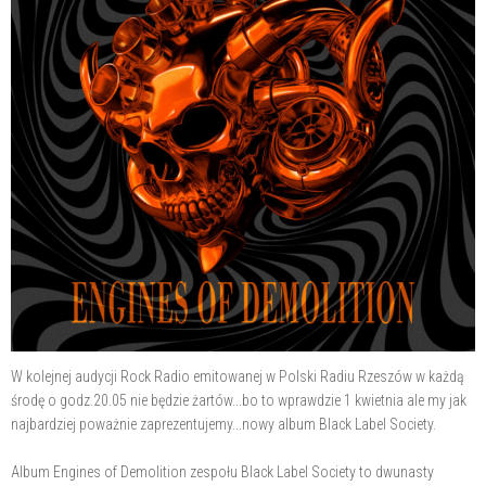
W kolejnej audycji Rock Radio emitowanej w Polski Radiu Rzeszów w każdą
środę o godz.20.05 nie będzie żartów...bo to wprawdzie 1 kwietnia ale my jak
najbardziej poważnie zaprezentujemy...nowy album Black Label Society.
Album Engines of Demolition zespołu Black Label Society to dwunasty