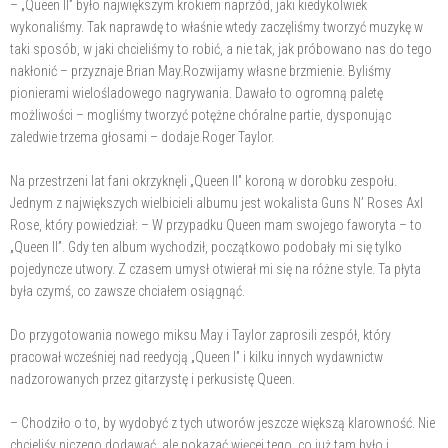
– „Queen II” było największym krokiem naprzód, jaki kiedykolwiek
wykonaliśmy. Tak naprawdę to właśnie wtedy zaczęliśmy tworzyć muzykę w
taki sposób, w jaki chcieliśmy to robić, a nie tak, jak próbowano nas do tego
nakłonić – przyznaje Brian May.Rozwijamy własne brzmienie. Byliśmy
pionierami wielośladowego nagrywania. Dawało to ogromną paletę
możliwości – mogliśmy tworzyć potężne chóralne partie, dysponując
zaledwie trzema głosami – dodaje Roger Taylor.
Na przestrzeni lat fani okrzyknęli „Queen II” koroną w dorobku zespołu.
Jednym z największych wielbicieli albumu jest wokalista Guns N’ Roses Axl
Rose, który powiedział: – W przypadku Queen mam swojego faworyta – to
„Queen II”. Gdy ten album wychodził, początkowo podobały mi się tylko
pojedyncze utwory. Z czasem umysł otwierał mi się na różne style. Ta płyta
była czymś, co zawsze chciałem osiągnąć.
Do przygotowania nowego miksu May i Taylor zaprosili zespół, który
pracował wcześniej nad reedycją „Queen I” i kilku innych wydawnictw
nadzorowanych przez gitarzystę i perkusistę Queen.
– Chodziło o to, by wydobyć z tych utworów jeszcze większą klarowność. Nie
chcieliśy niczego dodawać, ale pokazać więcej tego, co już tam było i