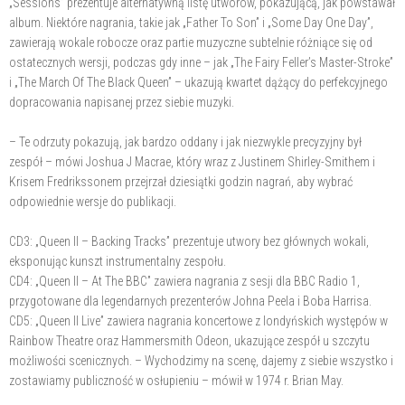
„Sessions” prezentuje alternatywną listę utworów, pokazującą, jak powstawał
album. Niektóre nagrania, takie jak „Father To Son” i „Some Day One Day”,
zawierają wokale robocze oraz partie muzyczne subtelnie różniące się od
ostatecznych wersji, podczas gdy inne – jak „The Fairy Feller’s Master-Stroke”
i „The March Of The Black Queen” – ukazują kwartet dążący do perfekcyjnego
dopracowania napisanej przez siebie muzyki.
– Te odrzuty pokazują, jak bardzo oddany i jak niezwykle precyzyjny był
zespół – mówi Joshua J Macrae, który wraz z Justinem Shirley-Smithem i
Krisem Fredrikssonem przejrzał dziesiątki godzin nagrań, aby wybrać
odpowiednie wersje do publikacji.
CD3: „Queen II – Backing Tracks” prezentuje utwory bez głównych wokali,
eksponując kunszt instrumentalny zespołu.
CD4: „Queen II – At The BBC” zawiera nagrania z sesji dla BBC Radio 1,
przygotowane dla legendarnych prezenterów Johna Peela i Boba Harrisa.
CD5: „Queen II Live” zawiera nagrania koncertowe z londyńskich występów w
Rainbow Theatre oraz Hammersmith Odeon, ukazujące zespół u szczytu
możliwości scenicznych. – Wychodzimy na scenę, dajemy z siebie wszystko i
zostawiamy publiczność w osłupieniu – mówił w 1974 r. Brian May.