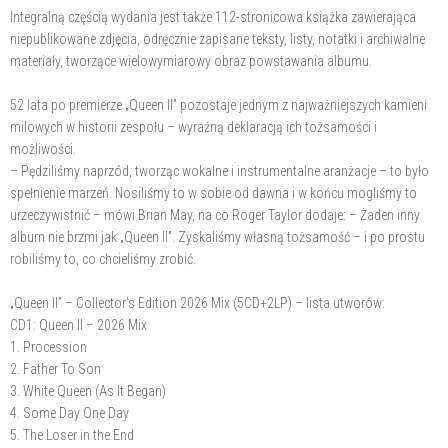
Integralną częścią wydania jest także 112-stronicowa książka zawierająca
niepublikowane zdjęcia, odręcznie zapisane teksty, listy, notatki i archiwalne
materiały, tworzące wielowymiarowy obraz powstawania albumu.
52 lata po premierze „Queen II” pozostaje jednym z najważniejszych kamieni
milowych w historii zespołu – wyraźną deklaracją ich tożsamości i
możliwości.
– Pędziliśmy naprzód, tworząc wokalne i instrumentalne aranżacje – to było
spełnienie marzeń. Nosiliśmy to w sobie od dawna i w końcu mogliśmy to
urzeczywistnić – mówi Brian May, na co Roger Taylor dodaje: – Żaden inny
album nie brzmi jak „Queen II”. Zyskaliśmy własną tożsamość – i po prostu
robiliśmy to, co chcieliśmy zrobić.
„Queen II” – Collector’s Edition 2026 Mix (5CD+2LP) – lista utworów:
CD1: Queen II – 2026 Mix
1. Procession
2. Father To Son
3. White Queen (As It Began)
4. Some Day One Day
5. The Loser in the End