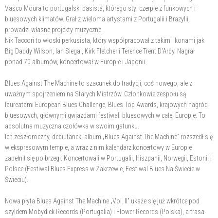
Vasco Moura to portugalski basista, którego styl czerpie z funkowych i
bluesowych klimatów. Grał z wieloma artystami z Portugalii i Brazylii,
prowadzi własne projekty muzyczne.
Nik Taccori to włoski perkusista, który współpracował z takimi ikonami jak
Big Daddy Wilson, Ian Siegal, Kirk Fletcher i Terence Trent D’Arby. Nagrał
ponad 70 albumów, koncertował w Europie i Japonii.
Blues Against The Machine to szacunek do tradycji, coś nowego, ale z
uważnym spojrzeniem na Starych Mistrzów. Członkowie zespołu są
laureatami European Blues Challenge, Blues Top Awards, krajowych nagród
bluesowych, głównymi gwiazdami festiwali bluesowych w całej Europie. To
absolutna muzyczna czołówka w swoim gatunku.
Ich zeszłoroczny, debiutancki album „Blues Against The Machine” rozszedł się
w ekspresowym tempie, a wraz z nim kalendarz koncertowy w Europie
zapełnił się po brzegi. Koncertowali w Portugalii, Hiszpanii, Norwegii, Estonii i
Polsce (Festiwal Blues Express w Zakrzewie, Festiwal Blues Na Świecie w
Świeciu).
Nowa płyta Blues Against The Machine „Vol. II” ukaże się już wkrótce pod
szyldem Mobydick Records (Portugalia) i Flower Records (Polska), a trasa