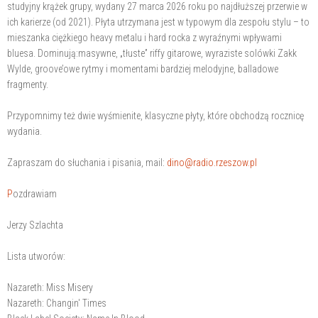
studyjny krążek grupy, wydany 27 marca 2026 roku po najdłuższej przerwie w
ich karierze (od 2021). Płyta utrzymana jest w typowym dla zespołu stylu – to
mieszanka ciężkiego heavy metalu i hard rocka z wyraźnymi wpływami
bluesa. Dominują:masywne, „tłuste” riffy gitarowe, wyraziste solówki Zakk
Wylde, groove’owe rytmy i momentami bardziej melodyjne, balladowe
fragmenty.
Przypomnimy też dwie wyśmienite, klasyczne płyty, które obchodzą rocznicę
wydania.
Zapraszam do słuchania i pisania, mail:
dino@radio.rzeszow.pl
P
ozdrawiam
Jerzy Szlachta
Lista utworów:
Nazareth: Miss Misery
Nazareth: Changin' Times