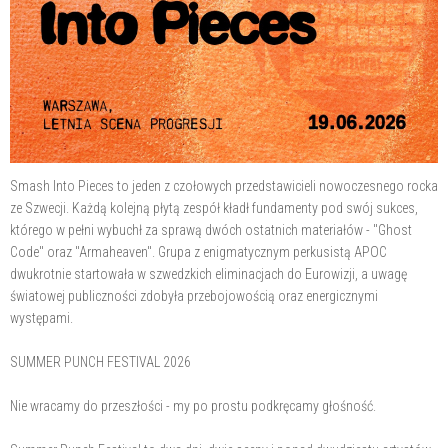
Smash Into Pieces to jeden z czołowych przedstawicieli nowoczesnego rocka
ze Szwecji. Każdą kolejną płytą zespół kładł fundamenty pod swój sukces,
którego w pełni wybuchł za sprawą dwóch ostatnich materiałów - "Ghost
Code" oraz "Armaheaven". Grupa z enigmatycznym perkusistą APOC
dwukrotnie startowała w szwedzkich eliminacjach do Eurowizji, a uwagę
światowej publiczności zdobyła przebojowością oraz energicznymi
występami.
SUMMER PUNCH FESTIVAL 2026
Nie wracamy do przeszłości - my po prostu podkręcamy głośność.