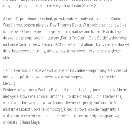
osiągnąć pożądane brzmienie – wyjaśnia Justin Shirley-Smith.
„Queen II”, podobnie jak debiut, powstawało w londyńskim Trident Studios.
Współproducentem płyty był Roy Thomas Baker. W trakcie prac nad „dwójką”
członkowie Queen w pełni przejęli kontrolę nad swoim losem. Byli do tego
doskonale przygotowani – utwory „Father To Son” i „Ogre Battle” wykonywali
na koncertach już we wrześniu 1973 r. Efektem był album, który nie tyle zburzył
dotychczasowe schematy, ale stworzył je na nowo – w znacznie większej
skali.
– Chciałem dać z siebie wszystko, nie iść na żadne kompromisy. Cały zespół
nie uznaje półśrodków – mówił w okresie nagrywania albumu Freddie
Mercury.
Wydany pierwotnie w Wielkiej Brytanii 8 marca 1974 r. „Queen II” do dziś brzmi
niezwykle. Odważne, śmiałe i ambitne – to dzieło zespołu o niezachwianej
wierze w siebie, wizji i możliwościach. Utwory obejmują zarówno złożone i
misternie skonstruowane kompozycje, jak i surowe, ciężkie fragmenty, z
wokalami ułożonymi w niemal operowe struktury oraz słynną „gitarową
orkiestrą” Briana Maya.