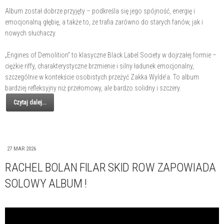
Album został dobrze przyjęty – podkreśla się jego spójność, energię i
emocjonalną głębię, a także to, że trafia zarówno do starych fanów, jak i
nowych słuchaczy.
„Engines of Demolition” to klasyczne Black Label Society w dojrzałej formie –
ciężkie riffy, charakterystyczne brzmienie i silny ładunek emocjonalny,
szczególnie w kontekście osobistych przeżyć Zakka Wylde’a. To album
bardziej refleksyjny niż przełomowy, ale bardzo solidny i szczery.
Czytaj dalej...
27 MAR 2026
RACHEL BOLAN FILAR SKID ROW ZAPOWIADA
SOLOWY ALBUM !