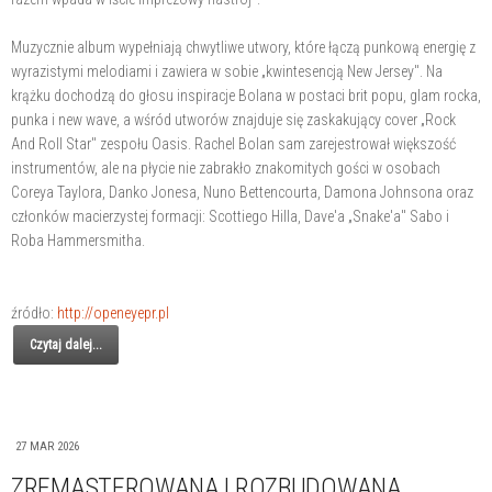
Muzycznie album wypełniają chwytliwe utwory, które łączą punkową energię z
wyrazistymi melodiami i zawiera w sobie „kwintesencją New Jersey". Na
krążku dochodzą do głosu inspiracje Bolana w postaci brit popu, glam rocka,
punka i new wave, a wśród utworów znajduje się zaskakujący cover „Rock
And Roll Star" zespołu Oasis. Rachel Bolan sam zarejestrował większość
instrumentów, ale na płycie nie zabrakło znakomitych gości w osobach
Coreya Taylora, Danko Jonesa, Nuno Bettencourta, Damona Johnsona oraz
członków macierzystej formacji: Scottiego Hilla, Dave'a „Snake'a" Sabo i
Roba Hammersmitha.
źródło:
http://openeyepr.pl
Czytaj dalej...
27 MAR 2026
ZREMASTEROWANA I ROZBUDOWANA