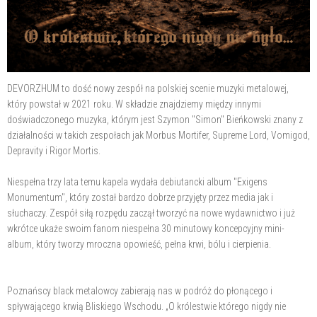
DEVORZHUM to dość nowy zespół na polskiej scenie muzyki metalowej,
który powstał w 2021 roku. W składzie znajdziemy między innymi
doświadczonego muzyka, którym jest Szymon "Simon" Bieńkowski znany z
działalności w takich zespołach jak Morbus Mortifer, Supreme Lord, Vomigod,
Depravity i Rigor Mortis.
Niespełna trzy lata temu kapela wydała debiutancki album "Exigens
Monumentum", który został bardzo dobrze przyjęty przez media jak i
słuchaczy. Zespół siłą rozpędu zaczął tworzyć na nowe wydawnictwo i już
wkrótce ukaże swoim fanom niespełna 30 minutowy koncepcyjny mini-
album, który tworzy mroczna opowieść, pełna krwi, bólu i cierpienia.
Poznańscy black metalowcy zabierają nas w podróż do płonącego i
spływającego krwią Bliskiego Wschodu. „O królestwie którego nigdy nie