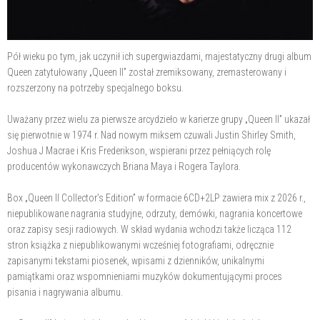
Pół wieku po tym, jak uczynił ich supergwiazdami, majestatyczny drugi album
Queen zatytułowany „Queen II” został zremiksowany, zremasterowany i
rozszerzony na potrzeby specjalnego boksu.
Uważany przez wielu za pierwsze arcydzieło w karierze grupy „Queen II” ukazał
się pierwotnie w 1974 r. Nad nowym miksem czuwali Justin Shirley Smith,
Joshua J Macrae i Kris Frederikson, wspierani przez pełniących rolę
producentów wykonawczych Briana Maya i Rogera Taylora.
Box „Queen II Collector’s Edition” w formacie 6CD+2LP zawiera mix z 2026 r.,
niepublikowane nagrania studyjne, odrzuty, demówki, nagrania koncertowe
oraz zapisy sesji radiowych. W skład wydania wchodzi także licząca 112
stron książka z niepublikowanymi wcześniej fotografiami, odręcznie
zapisanymi tekstami piosenek, wpisami z dzienników, unikalnymi
pamiątkami oraz wspomnieniami muzyków dokumentującymi proces
pisania i nagrywania albumu.