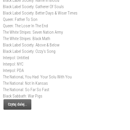
Black Label Society: Name In Blood
Black Label Society: Gatherer Of Souls
Black Label Society: Better Days & Wiser Times
Queen: Father To Son
Queen: The Loser In The End
The White Stripes: Seven Nation Army
The White Stripes: Black Math
Black Label Society: Above & Below
Black Label Society: Ozzy's Song
Interpol: Untitled
Interpol: NYC
Interpol: PDA
The NationaL You Had Your Solu With You
The National: Not In Kansas
The National: So Far So Fast
Black Sabbath: War Pigs
Czytaj dalej...