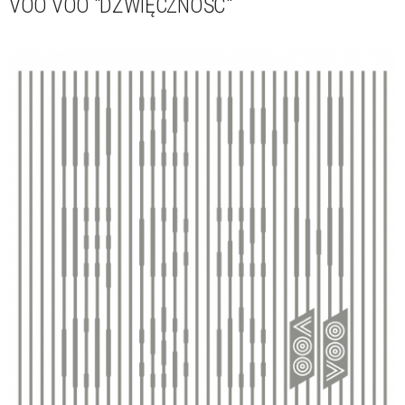
VOO VOO "DŹWIĘCZNOŚĆ"