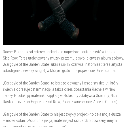
Rachel Bolan to od czterech dekad siła napędowa, autor tekstów i basista
Skid Row. Teraz utalentowany muzyk prezentuje swój pierwszy album solowy.
„Gargoyle of the Garden State" ukaże się 12 czerwca, natomiast teraz artysta
udostępnił pierwszy singiel, w którym gościnnie pojawił się Danko Jones.
„Gargoyle of the Garden State" to bardzo odważny i osobisty debiut, który
świetnie obrazuje determinację, a także okres dorastania Rachela w New
Jersey. Produkcją materiału zajął się wielokrotny zdobywca Grammy, Nick
Raskulinecz (Foo Fighters, Skid Row, Rush, Evanescence, Alice In Chains).
„Gargoyle of the Garden State to nie jest zwykły projekt - to cała moja dusza"
– mówi Bolan. „Podobnie jak ja, materiał jest raz bardzo poważny, innym
razem wpada w iście imprezowy nastrój".