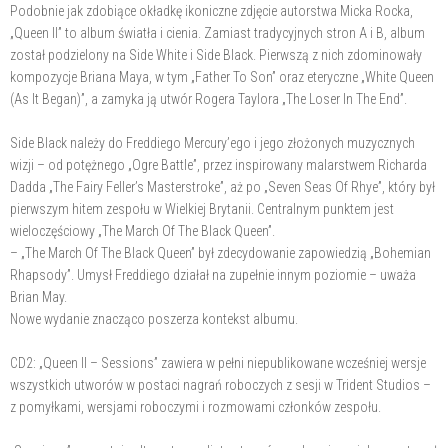
Podobnie jak zdobiące okładkę ikoniczne zdjęcie autorstwa Micka Rocka,
„Queen II” to album światła i cienia. Zamiast tradycyjnych stron A i B, album
został podzielony na Side White i Side Black. Pierwszą z nich zdominowały
kompozycje Briana Maya, w tym „Father To Son” oraz eteryczne „White Queen
(As It Began)”, a zamyka ją utwór Rogera Taylora „The Loser In The End”.
Side Black należy do Freddiego Mercury’ego i jego złożonych muzycznych
wizji – od potężnego „Ogre Battle”, przez inspirowany malarstwem Richarda
Dadda „The Fairy Feller’s Masterstroke”, aż po „Seven Seas Of Rhye”, który był
pierwszym hitem zespołu w Wielkiej Brytanii. Centralnym punktem jest
wieloczęściowy „The March Of The Black Queen”.
– „The March Of The Black Queen” był zdecydowanie zapowiedzią „Bohemian
Rhapsody”. Umysł Freddiego działał na zupełnie innym poziomie – uważa
Brian May.
Nowe wydanie znacząco poszerza kontekst albumu.
CD2: „Queen II – Sessions” zawiera w pełni niepublikowane wcześniej wersje
wszystkich utworów w postaci nagrań roboczych z sesji w Trident Studios –
z pomyłkami, wersjami roboczymi i rozmowami członków zespołu.