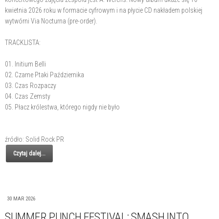
kwietnia 2026 roku w formacie cyfrowym i na płycie CD nakładem polskiej
wytwórni Via Nocturna (pre-order).
TRACKLISTA:
01. Initium Belli
02. Czarne Ptaki Października
03. Czas Rozpaczy
04. Czas Zemsty
05. Płacz królestwa, którego nigdy nie było
źródło: Solid Rock PR
Czytaj dalej...
30 MAR 2026
SUMMER PUNCH FESTIVAL: SMASH INTO