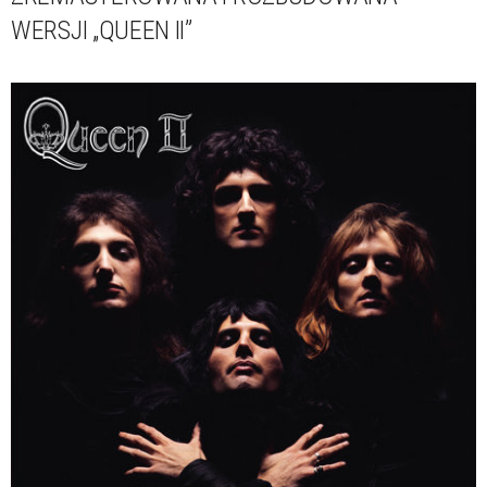
WERSJI „QUEEN II”