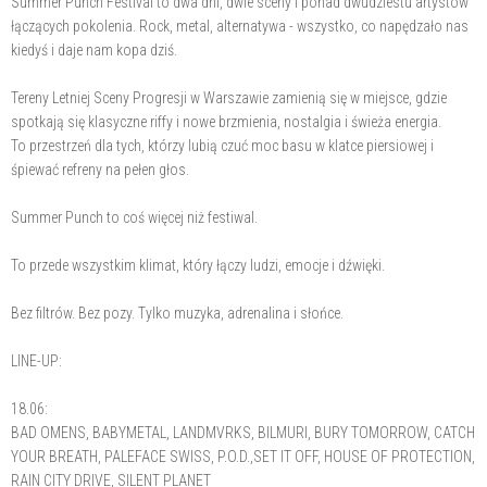
Summer Punch Festival to dwa dni, dwie sceny i ponad dwudziestu artystów
łączących pokolenia. Rock, metal, alternatywa - wszystko, co napędzało nas
kiedyś i daje nam kopa dziś.
Tereny Letniej Sceny Progresji w Warszawie zamienią się w miejsce, gdzie
spotkają się klasyczne riffy i nowe brzmienia, nostalgia i świeża energia.
To przestrzeń dla tych, którzy lubią czuć moc basu w klatce piersiowej i
śpiewać refreny na pełen głos.
Summer Punch to coś więcej niż festiwal.
To przede wszystkim klimat, który łączy ludzi, emocje i dźwięki.
Bez filtrów. Bez pozy. Tylko muzyka, adrenalina i słońce.
LINE-UP:
18.06:
BAD OMENS, BABYMETAL, LANDMVRKS, BILMURI, BURY TOMORROW, CATCH
YOUR BREATH, PALEFACE SWISS, P.O.D.,SET IT OFF, HOUSE OF PROTECTION,
RAIN CITY DRIVE, SILENT PLANET