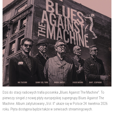
Dziś do stacji radiowych trafia piosenka „Blues Against The Machine“. To
pierwszy singiel z nowej płyty europejskiej supergrupy Blues Against The
Machine. Album zatytułowany „Vol. II” ukaże się w Polsce 24. kwietnia 2026
roku. Płyta dostępna będzie także w serwisach streamingowych.