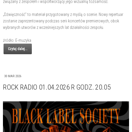
związany z zespołem i współtworzący jego wizualną tożsamość.
„Dźwięczność" to materiał przygotowany z myślą o scenie. Nowy repertuar
zostanie zaprezentowany podczas serii koncertów premierowych, obok
wybranych utworów z wcześniejszych lat działalności zespołu.
źródło: E-muzyka
Czytaj dalej...
30 MAR 2026
ROCK RADIO 01.04.2026 R GODZ. 20.05