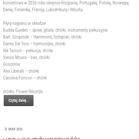
koncertowa w 2026 roku obejmie Hiszpanię, Portugalię, Polskę, Norwegię,
Danię, Finlandię, Francję, Luksemburg i Włochy.
Płytę nagrano w składzie:
Budda Guedes – śpiew, gitara, chórki, instrumenty perkusyjne
Bart. Szopiński – Hammond, fortepian, chórki
Danny Del Toro – harmonijka, chórki
Nik Taccori – perkusja, chórki
Vasco Moura – bas, chórki
Gościnnie:
Alex Liberalli – chórki
Carolina Fonson – chórki
źródło: Flower Records
Czytaj dalej...
31 MAR 2026