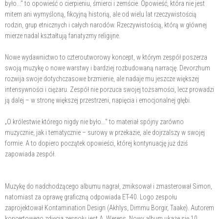
było..." to opowieść o cierpieniu, śmierci i zemście. Opowieść, która nie jest
mitem ani wymyśloną, fikcyjną historią, ale od wielu lat rzeczywistością
rodzin, grup etnicznych i całych narodów. Rzeczywistością, którą w głównej
mierze nadal kształtują fanatyzmy religijne.
Nowe wydawnictwo to czteroutworowy koncept, w którym zespół poszerza
swoją muzykę o nowe warstwy i bardziej rozbudowaną narrację. Devorzhum
rozwija swoje dotychczasowe brzmienie, ale nadaje mu jeszcze większej
intensywności i ciężaru. Zespół nie porzuca swojej tożsamości, lecz prowadzi
ją dalej – w stronę większej przestrzeni, napięcia i emocjonalnej głębi.
„O królestwie którego nigdy nie było..." to materiał spójny zarówno
muzycznie, jak i tematycznie – surowy w przekazie, ale dojrzalszy w swojej
formie. A to dopiero początek opowieści, której kontynuację już dziś
zapowiada zespół.
Muzykę do nadchodzącego albumu nagrał, zmiksował i zmasterował Simon,
natomiast za oprawę graficzną odpowiada ET-40. Logo zespołu
zaprojektował Kontamination Design (Akhlys, Dimmu Borgir, Taake). Autorem
koncertowego zdjęcia zespołu jest A. Werens. Nowy album ukaże się 10