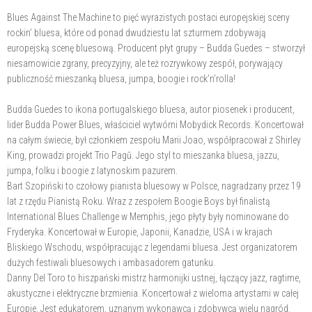
Blues Against The Machine to pięć wyrazistych postaci europejskiej sceny
rockin’ bluesa, które od ponad dwudziestu lat szturmem zdobywają
europejską scenę bluesową. Producent płyt grupy – Budda Guedes – stworzył
niesamowicie zgrany, precyzyjny, ale też rozrywkowy zespół, porywający
publiczność mieszanką bluesa, jumpa, boogie i rock’n’rolla!
Budda Guedes to ikona portugalskiego bluesa, autor piosenek i producent,
lider Budda Power Blues, właściciel wytwórni Mobydick Records. Koncertował
na całym świecie, był członkiem zespołu Marii Joao, współpracował z Shirley
King, prowadzi projekt Trio Pagū. Jego styl to mieszanka bluesa, jazzu,
jumpa, folku i boogie z latynoskim pazurem.
Bart Szopiński to czołowy pianista bluesowy w Polsce, nagradzany przez 19
lat z rzędu Pianistą Roku. Wraz z zespołem Boogie Boys był finalistą
International Blues Challenge w Memphis, jego płyty były nominowane do
Fryderyka. Koncertował w Europie, Japonii, Kanadzie, USA i w krajach
Bliskiego Wschodu, współpracując z legendami bluesa. Jest organizatorem
dużych festiwali bluesowych i ambasadorem gatunku.
Danny Del Toro to hiszpański mistrz harmonijki ustnej, łączący jazz, ragtime,
akustyczne i elektryczne brzmienia. Koncertował z wieloma artystami w całej
Europie. Jest edukatorem, uznanym wykonawcą i zdobywcą wielu nagród.