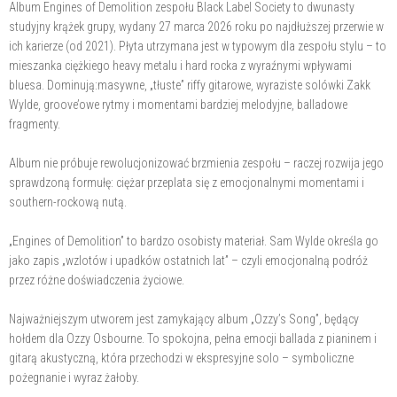
Album Engines of Demolition zespołu Black Label Society to dwunasty
studyjny krążek grupy, wydany 27 marca 2026 roku po najdłuższej przerwie w
ich karierze (od 2021). Płyta utrzymana jest w typowym dla zespołu stylu – to
mieszanka ciężkiego heavy metalu i hard rocka z wyraźnymi wpływami
bluesa. Dominują:masywne, „tłuste” riffy gitarowe, wyraziste solówki Zakk
Wylde, groove’owe rytmy i momentami bardziej melodyjne, balladowe
fragmenty.
Album nie próbuje rewolucjonizować brzmienia zespołu – raczej rozwija jego
sprawdzoną formułę: ciężar przeplata się z emocjonalnymi momentami i
southern-rockową nutą.
„Engines of Demolition” to bardzo osobisty materiał. Sam Wylde określa go
jako zapis „wzlotów i upadków ostatnich lat” – czyli emocjonalną podróż
przez różne doświadczenia życiowe.
Najważniejszym utworem jest zamykający album „Ozzy’s Song”, będący
hołdem dla Ozzy Osbourne. To spokojna, pełna emocji ballada z pianinem i
gitarą akustyczną, która przechodzi w ekspresyjne solo – symboliczne
pożegnanie i wyraz żałoby.