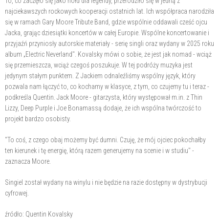
To, co zaczęło się jako hołd dla legendy, przerodziło się w jedną z
najciekawszych rockowych kooperacji ostatnich lat. Ich współpraca narodziła
się w ramach Gary Moore Tribute Band, gdzie wspólnie oddawali cześć ojcu
Jacka, grając dziesiątki koncertów w całej Europie. Wspólne koncertowanie i
przyjaźń przyniosły autorskie materiały - serię singli oraz wydany w 2025 roku
album „Electric Neverland". Kovalsky mówi o sobie, że jest jak nomad - wciąż
się przemieszcza, wciąż czegoś poszukuje. W tej podróży muzyka jest
jedynym stałym punktem. Z Jackiem odnaleźliśmy wspólny język, który
pozwala nam łączyć to, co kochamy w klasyce, z tym, co czujemy tu i teraz -
podkreśla Quentin. Jack Moore - gitarzysta, który występował m.in. z Thin
Lizzy, Deep Purple i Joe Bonamassą dodaje, że ich wspólna twórczość to
projekt bardzo osobisty.
"To coś, z czego obaj możemy być dumni. Czuję, że mój ojciec pokochałby
ten kierunek i tę energię, którą razem generujemy na scenie i w studiu" -
zaznacza Moore.
Singiel został wydany na winylu i nie będzie na razie dostępny w dystrybucji
cyfrowej.
źródło: Quentin Kovalsky