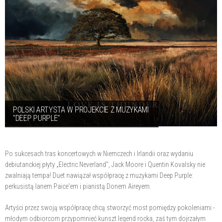
POLSKI ARTYSTA W PROJEKCIE Z MUZYKAMI
"DEEP PURPLE"
Po sukcesach tras koncertowych w Niemczech i Irlandii oraz wydaniu
debiutanckiej płyty „Electric Neverland", Jack Moore i Quentin Kovalsky nie
zwalniają tempa! Duet nawiązał współpracę z muzykami Deep Purple:
perkusistą Ianem Paice'em i pianistą Donem Aireyem.
Artyści przez swoją współpracę chcą stworzyć most pomiędzy pokoleniami -
młodym odbiorcom przypomnieć kunszt legend rocka, zaś tym dojrzałym