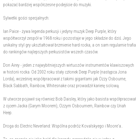
pokazać bardziej współczesne podejście do muzyki.
Sylwetki gości specjalnych:
Ian Paice - żywa legenda perkusji i jedyny muzyk Deep Purple, który
współtworzył zespół w 1968 roku i pozostaje w jego składzie do dziś. Jego
unikalny styl gry ukształtował brzmienie hard rocka, a on sam regularnie trafia
do rankingów najlepszych perkusistów wszech czasów.
Don Airey - jeden z najwybitniejszych wirtuozów instrumentów klawiszowych
w historii rocka. Od 2002 roku stały członek Deep Purple (następca Jona
Lorda), wcześniej współpracował z takimi gigantami jak Ozzy Osbourne,
Black Sabbath, Rainbow, Whitesnake oraz prowadził karierę solową.
W utworze pojawił się również Bob Daisley, który jako basista współpracował
z ojcem Jacka (Garym Moorem), Ozzym Osbournem, Rainbow czy Uriah
Heep.
Droga do Electric Neverland: Wspólna podróż Kovalskyego i Moore'a..