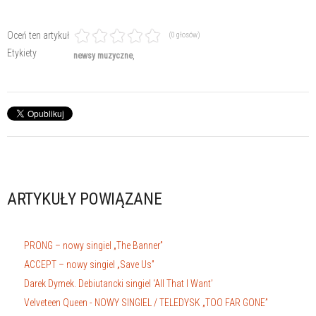
Oceń ten artykuł
(0 głosów)
Etykiety
newsy muzyczne
ARTYKUŁY POWIĄZANE
PRONG – nowy singiel „The Banner”
ACCEPT – nowy singiel „Save Us”
Darek Dymek. Debiutancki singiel ‘All That I Want’
Velveteen Queen - NOWY SINGIEL / TELEDYSK „TOO FAR GONE”