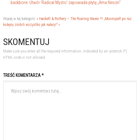
backbone. Utwór ‘Radical Mystic’ zapowiada płytę „Ama Nesciri”
Więcej w tej kategorii:
« Hackett & Rothery – The Roaring Waves !!!
„Moonspell po raz
kolejny zrobili wszystko jak należy!” »
SKOMENTUJ
Make sure you enter all the required information, indicated by an asterisk (*).
HTML code is not allowed.
TREŚĆ KOMENTARZA *