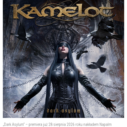
„Dark Asylum” – premiera już 28 sierpnia 2026 roku nakładem Napalm