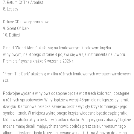
7. Return Of The Arbalist
8. Legacy
Deluxe CD utwory bonusowe:
9. Scent Of Dark
10. Deified
Singiel ‘World Alone’ ukaże się na limitowanym 7 calowym krążku
winylowym, na którego stronie B pojawi się wersja instrumentalna utworu.
Premiera fizyczna krążka 9 września 2026 r.
“From The Dark” ukaże się w kilku różnych limitowanych wersjach winylowych
i CD.
Podwójne wydanie winylowe dostępne będzie w czterech kolorach, dostępne
u różnych sprzedawców. Winyl będzie w wersji 45rpm dla najlepszej dynamiki
dźwięku. Kartonowa okładka zawierać będzie wycięty krzyż Iommiego - jego
symbol i znak. W miejscu wykrojonego krzyża widoczna będzie część grafiki,
która w całości ukryta będzie w środku okładki. Po jej wyjęciu zobaczyć będzie
można masę detali, mających stanowić podróż przez całe uniwersum tego
albumu. Dostępne będą także limitowane wersje CD - na Amazon dostępna