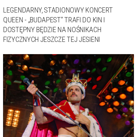
LEGENDARNY, STADIONOWY KONCERT
QUEEN - „BUDAPEST” TRAFI DO KIN I
DOSTĘPNY BĘDZIE NA NOŚNIKACH
FIZYCZNYCH JESZCZE TEJ JESIENI