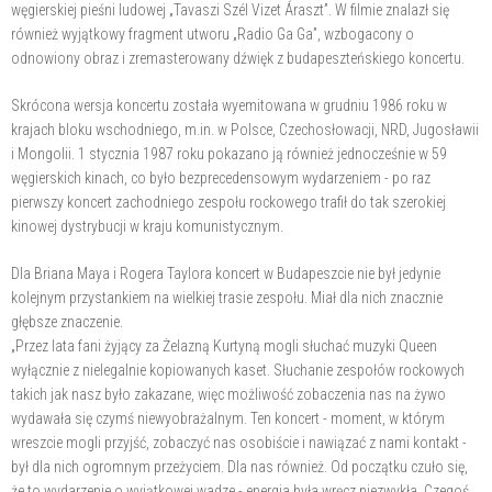
węgierskiej pieśni ludowej „Tavaszi Szél Vizet Áraszt”. W filmie znalazł się
również wyjątkowy fragment utworu „Radio Ga Ga”, wzbogacony o
odnowiony obraz i zremasterowany dźwięk z budapeszteńskiego koncertu.
Skrócona wersja koncertu została wyemitowana w grudniu 1986 roku w
krajach bloku wschodniego, m.in. w Polsce, Czechosłowacji, NRD, Jugosławii
i Mongolii. 1 stycznia 1987 roku pokazano ją również jednocześnie w 59
węgierskich kinach, co było bezprecedensowym wydarzeniem - po raz
pierwszy koncert zachodniego zespołu rockowego trafił do tak szerokiej
kinowej dystrybucji w kraju komunistycznym.
Dla Briana Maya i Rogera Taylora koncert w Budapeszcie nie był jedynie
kolejnym przystankiem na wielkiej trasie zespołu. Miał dla nich znacznie
głębsze znaczenie.
„Przez lata fani żyjący za Żelazną Kurtyną mogli słuchać muzyki Queen
wyłącznie z nielegalnie kopiowanych kaset. Słuchanie zespołów rockowych
takich jak nasz było zakazane, więc możliwość zobaczenia nas na żywo
wydawała się czymś niewyobrażalnym. Ten koncert - moment, w którym
wreszcie mogli przyjść, zobaczyć nas osobiście i nawiązać z nami kontakt -
był dla nich ogromnym przeżyciem. Dla nas również. Od początku czuło się,
że to wydarzenie o wyjątkowej wadze - energia była wręcz niezwykła. Czegoś