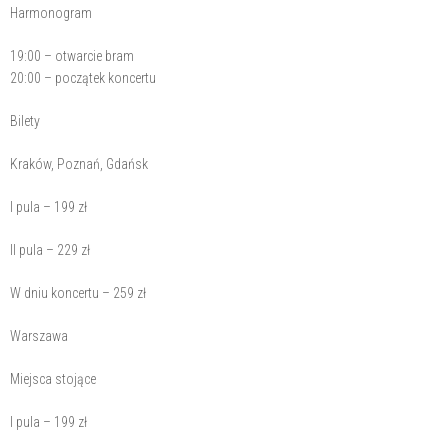
Harmonogram
19:00 – otwarcie bram
20:00 – początek koncertu
Bilety
Kraków, Poznań, Gdańsk
I pula – 199 zł
II pula – 229 zł
W dniu koncertu – 259 zł
Warszawa
Miejsca stojące
I pula – 199 zł