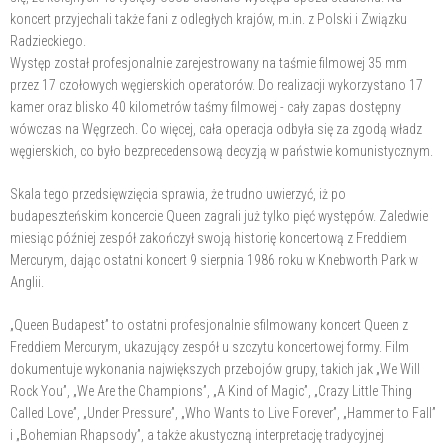
koncert przyjechali także fani z odległych krajów, m.in. z Polski i Związku
Radzieckiego.
Występ został profesjonalnie zarejestrowany na taśmie filmowej 35 mm
przez 17 czołowych węgierskich operatorów. Do realizacji wykorzystano 17
kamer oraz blisko 40 kilometrów taśmy filmowej - cały zapas dostępny
wówczas na Węgrzech. Co więcej, cała operacja odbyła się za zgodą władz
węgierskich, co było bezprecedensową decyzją w państwie komunistycznym.
Skala tego przedsięwzięcia sprawia, że trudno uwierzyć, iż po
budapeszteńskim koncercie Queen zagrali już tylko pięć występów. Zaledwie
miesiąc później zespół zakończył swoją historię koncertową z Freddiem
Mercurym, dając ostatni koncert 9 sierpnia 1986 roku w Knebworth Park w
Anglii.
„Queen Budapest” to ostatni profesjonalnie sfilmowany koncert Queen z
Freddiem Mercurym, ukazujący zespół u szczytu koncertowej formy. Film
dokumentuje wykonania największych przebojów grupy, takich jak „We Will
Rock You”, „We Are the Champions”, „A Kind of Magic”, „Crazy Little Thing
Called Love”, „Under Pressure”, „Who Wants to Live Forever”, „Hammer to Fall”
i „Bohemian Rhapsody”, a także akustyczną interpretację tradycyjnej