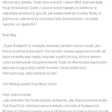
rekonstrukcji dźwięku. Dzięki temu w kinach i salach IMAX widzowie będą
mogli doświadczyć Queen z czasów naszej największej świetności w
najbardziej autentyczny sposób, jaki kiedykolwiek był możliwy. Myślę, że
publiczność całkowicie da się porwać temu doświadczeniu i na chwilę
zapomni, że ogląda film.”
Brian May
„’Queen Budapest’ to niezwykły dokument zarówno historii muzyki, jak i
historii przemian kulturowych. Film nie tylko utrwala wyjątkowy koncert, ale
także niezwykłą więź między zespołem a publicznością, która w tamtym
czasie przełamywała rzeczywiste bariery. Dzięki tej rekonstrukcji współcześni
widzowie mogą przeżyć tamten moment z bezpośredniością i
intensywnością, jakby wydarzył się dziś.”
Tom Mackay, prezes Sony Music Vision
Peter Jackson dodał:
„Jako wieloletni fani Queen byliśmy zachwyceni, gdy zespół powierzył studiu
Park Road Post odrestaurowanie materiału z koncertu w Budapeszcie.
Możliwość tchnienia nowego życia w tak ikoniczny moment w historii muzyki