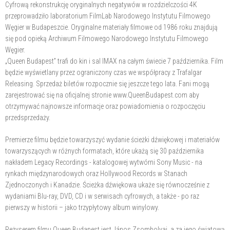
Cyfrową rekonstrukcję oryginalnych negatywów w rozdzielczości 4K
przeprowadziło laboratorium FilmLab Narodowego Instytutu Filmowego
Węgier w Budapeszcie. Oryginalne materiały filmowe od 1986 roku znajdują
się pod opieką Archiwum Filmowego Narodowego Instytutu Filmowego
Węgier.
„Queen Budapest” trafi do kin i sal IMAX na całym świecie 7 października. Film
będzie wyświetlany przez ograniczony czas we współpracy z Trafalgar
Releasing. Sprzedaż biletów rozpocznie się jeszcze tego lata. Fani mogą
zarejestrować się na oficjalnej stronie www.QueenBudapest.com aby
otrzymywać najnowsze informacje oraz powiadomienia o rozpoczęciu
przedsprzedaży.
Premierze filmu będzie towarzyszyć wydanie ścieżki dźwiękowej i materiałów
towarzyszących w różnych formatach, które ukażą się 30 października
nakładem Legacy Recordings - katalogowej wytwórni Sony Music - na
rynkach międzynarodowych oraz Hollywood Records w Stanach
Zjednoczonych i Kanadzie. Ścieżka dźwiękowa ukaże się równocześnie z
wydaniami Blu-ray, DVD, CD i w serwisach cyfrowych, a także - po raz
pierwszy w historii – jako trzypłytowy album winylowy.
Reżyserem filmu Queen Budapest jest János Zsombolyai, a za jego światową