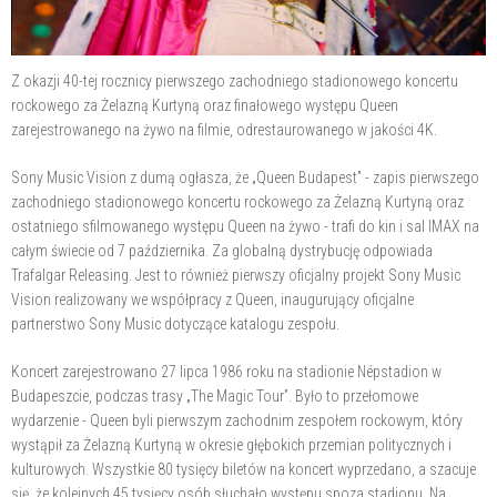
Z okazji 40-tej rocznicy pierwszego zachodniego stadionowego koncertu
rockowego za Żelazną Kurtyną oraz finałowego występu Queen
zarejestrowanego na żywo na filmie, odrestaurowanego w jakości 4K.
Sony Music Vision z dumą ogłasza, że „Queen Budapest” - zapis pierwszego
zachodniego stadionowego koncertu rockowego za Żelazną Kurtyną oraz
ostatniego sfilmowanego występu Queen na żywo - trafi do kin i sal IMAX na
całym świecie od 7 października. Za globalną dystrybucję odpowiada
Trafalgar Releasing. Jest to również pierwszy oficjalny projekt Sony Music
Vision realizowany we współpracy z Queen, inaugurujący oficjalne
partnerstwo Sony Music dotyczące katalogu zespołu.
Koncert zarejestrowano 27 lipca 1986 roku na stadionie Népstadion w
Budapeszcie, podczas trasy „The Magic Tour”. Było to przełomowe
wydarzenie - Queen byli pierwszym zachodnim zespołem rockowym, który
wystąpił za Żelazną Kurtyną w okresie głębokich przemian politycznych i
kulturowych. Wszystkie 80 tysięcy biletów na koncert wyprzedano, a szacuje
się, że kolejnych 45 tysięcy osób słuchało występu spoza stadionu. Na