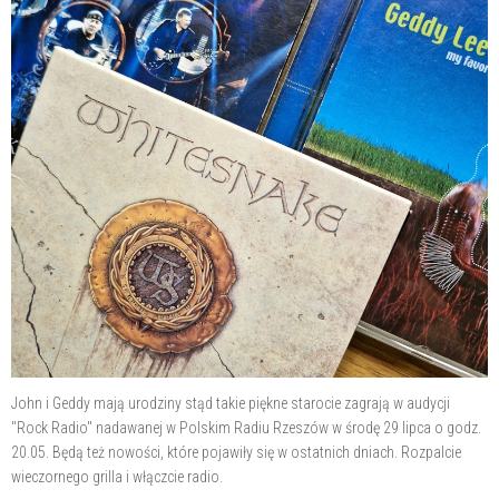
John i Geddy mają urodziny stąd takie piękne starocie zagrają w audycji
"Rock Radio" nadawanej w Polskim Radiu Rzeszów w środę 29 lipca o godz.
20.05. Będą też nowości, które pojawiły się w ostatnich dniach. Rozpalcie
wieczornego grilla i włączcie radio.