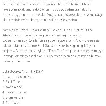
metaforami i snami o nowym horyzoncie. Ten utwór to środek tego
rewelacyjnego albumu, a dorównuje mu pod względem dramatyzmu
następujący po nim ‘Death Wake’. Muzycznie i tekstowo stanowi wizualizację
okrucieństwie życia odartego z miłości i człowieczeństwa.
Zamykające utwory “From The Dark” - pełen furii i pasji ‘Return Of The
Arbalist’ oraz epicki kalejdoskop siły i dramaturgii ‘Legacy’, to
podsumowanie gry światła i cienia popełniającej album. Album ukazuje się
rok po ostatnim koncercie Black Sabbath - Back To Beginning, który miał
miejsce w Birmingham. Muzyka na “From The Dark” pokazuje że ogień muzyki
Tonyego Iommiego nadal płonie i że będzie to jeden z najlepszych albumów
rockowych tego roku.
Lista utworów “From The Dark”
1. Over The Violent Sun
2. Black Times
3. World Alone
4. Beyond The Dead
5. Stormwatcher
6. Death Wake