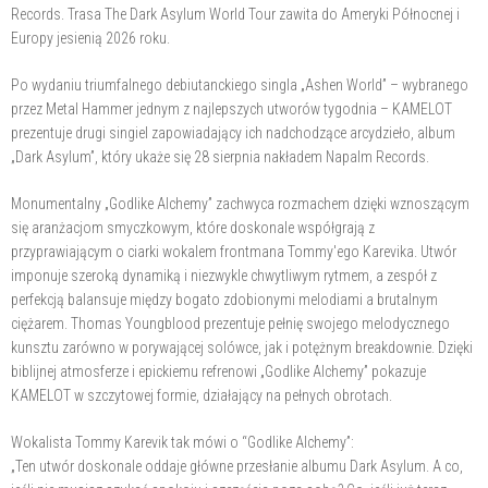
Records. Trasa The Dark Asylum World Tour zawita do Ameryki Północnej i
Europy jesienią 2026 roku.
Po wydaniu triumfalnego debiutanckiego singla „Ashen World” – wybranego
przez Metal Hammer jednym z najlepszych utworów tygodnia – KAMELOT
prezentuje drugi singiel zapowiadający ich nadchodzące arcydzieło, album
„Dark Asylum”, który ukaże się 28 sierpnia nakładem Napalm Records.
Monumentalny „Godlike Alchemy” zachwyca rozmachem dzięki wznoszącym
się aranżacjom smyczkowym, które doskonale współgrają z
przyprawiającym o ciarki wokalem frontmana Tommy'ego Karevika. Utwór
imponuje szeroką dynamiką i niezwykle chwytliwym rytmem, a zespół z
perfekcją balansuje między bogato zdobionymi melodiami a brutalnym
ciężarem. Thomas Youngblood prezentuje pełnię swojego melodycznego
kunsztu zarówno w porywającej solówce, jak i potężnym breakdownie. Dzięki
biblijnej atmosferze i epickiemu refrenowi „Godlike Alchemy” pokazuje
KAMELOT w szczytowej formie, działający na pełnych obrotach.
Wokalista Tommy Karevik tak mówi o “Godlike Alchemy”:
„Ten utwór doskonale oddaje główne przesłanie albumu Dark Asylum. A co,