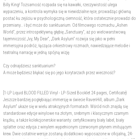
Billy King! Tożsamość rozpada się na kawałki, rzeczywistość ulega
wypaczeniu, a kontrola wymyka się w niewidzialne ręce, prowadząc główną
postać ku zejściu w psychologiczną ciemność, która ostatecznie prowadzi do
przemiany… i być może do sanktuarium. Od filmowego rozmachu „Ashen
World”, przez introspektywną głębię „Sanctuary”, aż po wielowarstwową
tajemniczość „Ivy, My Dear”, „Dark Asylum” rozwija się jako w pełni
immersyjna podróż, łącząca orkiestrowy rozmach, nawiedzające melodie i
teatralną narrację w jedną spójną wizję.
Czy odnajdziesz sanktuarium?
A może będziesz błąkać się po jego korytarzach przez wieczność?
[1-LP Liquid BLOOD FILLED Vinyl - LP-Sized Booklet 24 pages, Certificate}
Jeszcze bardziej pogłębiając immersję w świecie RavenHill, album „Dark
Asylum” ukaże się w wielu atrakcyjnych formatach. Wśród nich znajdą się
standardowe edycje winylowe na złotym, srebrnym i klasycznym czarnym
krążku, a także kolekcjonerskie warianty: certyfikowany biały label, biały
splatter oraz edycja z winylem wypełnionym czerwonym płynem imitującym
krew. Dwie ostatnie wersje zostaną dodatkowo wyposażone w oficjalną, 24-