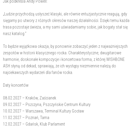
Jak podkreśla Andy Powell:
„Ludzie przychodzą usłyszeć klasyki, ale równie entuzjastycznie reagują, gdy
sięgamy po utwory z różnych okresów naszej działalności. Dzięki temu każda
trasa pozostaje świeża, a my sami uświadamiamy sobie, jak bogaty stał się
nasz katalog."
To będzie wyjątkowa okazja, by ponownie zobaczyć jeden z najważniejszych
zespołów w historii klasycznego rocka. Charakterystyczne, dwugitarowe
harmonie, doskonałe kompozycje i koncertowa forma, z której WISHBONE
ASH słyną od dekad, sprawiają, że ich występy niezmiennie należą do
najciekawszych wydarzeń dla fanów rocka.
Daty koncertów
08.02.2027 – Kraków, Zaścianek
09.02.2027 – Pszczyna, Pszczyńskie Centrum Kultury
10.02.2027 – Warszawa, Terminal Kultury Gocław
11.02.2027 – Poznań, Tama
12.02.2027 – Gdańsk, Klub Parlament