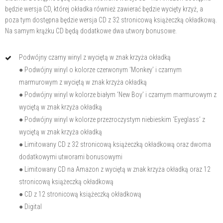
będzie wersja CD, której okładka również zawierać będzie wycięty krzyż, a
poza tym dostępna będzie wersja CD z 32 stronicową książeczką okładkową.
Na samym krążku CD będą dodatkowe dwa utwory bonusowe.
Podwójny czarny winyl z wyciętą w znak krzyża okładką
● Podwójny winyl o kolorze czerwonym ‘Monkey’ i czarnym
marmurowym z wyciętą w znak krzyża okładką
● Podwójny winyl w kolorze białym ‘New Boy’ i czarnym marmurowym z
wyciętą w znak krzyża okładką
● Podwójny winyl w kolorze przezroczystym niebieskim ‘Eyeglass’ z
wyciętą w znak krzyża okładką
● Limitowany CD z 32 stronicową książeczką okładkową oraz dwoma
dodatkowymi utworami bonusowymi
● Limitowany CD na Amazon z wyciętą w znak krzyża okładką oraz 12
stronicową książeczką okładkową
● CD z 12 stronicową książeczką okładkową
● Digital