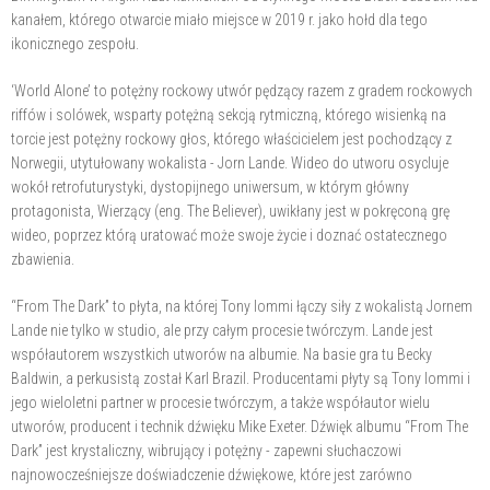
kanałem, którego otwarcie miało miejsce w 2019 r. jako hołd dla tego
ikonicznego zespołu.
‘World Alone’ to potężny rockowy utwór pędzący razem z gradem rockowych
riffów i solówek, wsparty potężną sekcją rytmiczną, którego wisienką na
torcie jest potężny rockowy głos, którego właścicielem jest pochodzący z
Norwegii, utytułowany wokalista - Jorn Lande. Wideo do utworu osycluje
wokół retrofuturystyki, dystopijnego uniwersum, w którym główny
protagonista, Wierzący (eng. The Believer), uwikłany jest w pokręconą grę
wideo, poprzez którą uratować może swoje życie i doznać ostatecznego
zbawienia.
“From The Dark” to płyta, na której Tony Iommi łączy siły z wokalistą Jornem
Lande nie tylko w studio, ale przy całym procesie twórczym. Lande jest
współautorem wszystkich utworów na albumie. Na basie gra tu Becky
Baldwin, a perkusistą został Karl Brazil. Producentami płyty są Tony Iommi i
jego wieloletni partner w procesie twórczym, a także współautor wielu
utworów, producent i technik dźwięku Mike Exeter. Dźwięk albumu “From The
Dark” jest krystaliczny, wibrujący i potężny - zapewni słuchaczowi
najnowocześniejsze doświadczenie dźwiękowe, które jest zarówno