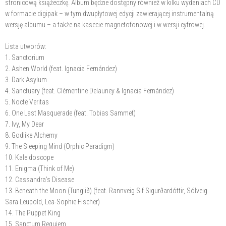
stronicową książeczkę. Album będzie dostępny również w kilku wydaniach CD
w formacie digipak – w tym dwupłytowej edycji zawierającej instrumentalną
wersję albumu – a także na kasecie magnetofonowej i w wersji cyfrowej.
Lista utworów:
1. Sanctorium
2. Ashen World (feat. Ignacia Fernández)
3. ⁠Dark Asylum
4. Sanctuary (feat. Clémentine Delauney & Ignacia Fernández)
5. Nocte Veritas
6. One Last Masquerade (feat. Tobias Sammet)
7. ⁠Ivy, My Dear
8. Godlike Alchemy
9. The Sleeping Mind (Orphic Paradigm)
10. Kaleidoscope
11. Enigma (Think of Me)
12. Cassandra’s Disease
13. Beneath the Moon (Tunglið) (feat. Rannveig Sif Sigurðardóttir, Sólveig
Sara Leupold, Lea-Sophie Fischer)
14. ⁠The Puppet King
15. ⁠Sanctum Requiem