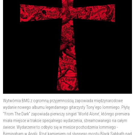
Wytwórnia BMG z ogromną przyjemnością zapowiada międzynarodowe
wydanie nowego albumu legendarnego gitarzysty Tony’ego Iommiego. Płytę
“From The Dark” zapowiada pierwszy singiel ‘World Alone’, którego premiera
miała miejsce w trakcie specjalnego wydarzenia, streamowanego na całym
świecie. Wydarzenie to odbyło się w mieście pochodzenia Iommiego -
Birmingham w Anglii. Rzut kamieniem od słynnego mostu Black Sabbath nad