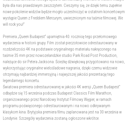
była dla nas prawdziwym zaszczytem. Cieszymy się, że dzięki temu zupełnie
nowe pokolenie widzów będzie mogło uczestniczyć w ostatnim koncertowym
występie Queen z Freddiem Mercurym, uwiecznionym na taśmie filmowej. We
will rock you!”
Premiera „Queen Budapest” upamiętnia 40. rocznicę tego przełomowego
wydarzenia w historii grupy. Film został pieczołowicie odrestaurowany w
rozdzielczości 4K na podstawie oryginalnego materiału nakręconego na
taśmie 35 mm przez nowozelandzkie studio Park Road Post Production,
należące do sir Petera Jacksona. Ścieżkę dźwiękową przygotowano na nowo,
wykorzystując oryginalne wielośladowe nagrania, dzięki czemu widzowie
otrzymają najbardziej immersyjną i najwyższej jakości prezentację tego
legendarnego koncertu.
Światowa premiera odrestaurowanej w jakości 4K wersji „Queen Budapest”
odbędzie się 15 września podczas Budapest Classics Film Marathon,
organizowanego przez Narodowy Instytut Filmowy Węgier, w ramach
programu poświęconego odrestaurowanym i na nowo odkrywanym
klasykom kina. Brytyjska premiera filmu zaplanowana jest na 30 września w
Londynie. Szczegóły wydarzenia zostaną ogłoszone wkrótce.