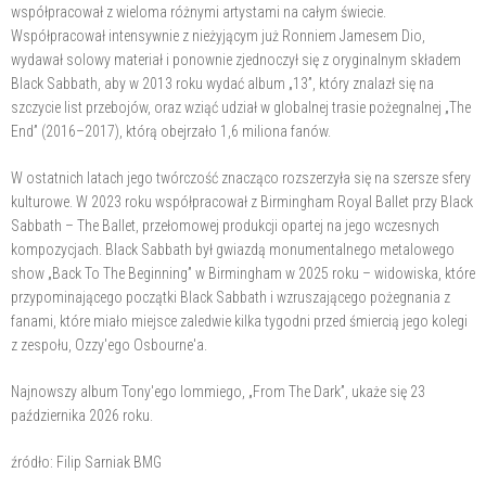
współpracował z wieloma różnymi artystami na całym świecie.
Współpracował intensywnie z nieżyjącym już Ronniem Jamesem Dio,
wydawał solowy materiał i ponownie zjednoczył się z oryginalnym składem
Black Sabbath, aby w 2013 roku wydać album „13”, który znalazł się na
szczycie list przebojów, oraz wziąć udział w globalnej trasie pożegnalnej „The
End” (2016–2017), którą obejrzało 1,6 miliona fanów.
W ostatnich latach jego twórczość znacząco rozszerzyła się na szersze sfery
kulturowe. W 2023 roku współpracował z Birmingham Royal Ballet przy Black
Sabbath – The Ballet, przełomowej produkcji opartej na jego wczesnych
kompozycjach. Black Sabbath był gwiazdą monumentalnego metalowego
show „Back To The Beginning” w Birmingham w 2025 roku – widowiska, które
przypominającego początki Black Sabbath i wzruszającego pożegnania z
fanami, które miało miejsce zaledwie kilka tygodni przed śmiercią jego kolegi
z zespołu, Ozzy'ego Osbourne'a.
Najnowszy album Tony'ego Iommiego, „From The Dark”, ukaże się 23
października 2026 roku.
źródło: Filip Sarniak BMG