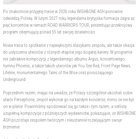
Po znakomicie przyjętej trasie w 2026 roku WISHBONE ASH ponownie
odwiedzą Polskę. W lutym 2027 roku legendarna brytyjska formacja zagra aż
pięć koncertów w ramach ROAD WARRIORS TOUR, prezentując przekrojowy
program obejmujący ponad 55 lat swojej działalności.
Nowa trasa to spotkanie z największymi klasykami zespołu, ale także okazja
do usłyszenia utworów z różnych etapów jego bogatej kariery. W programie
nie zabraknie kompozycji z legendarnego albumu Argus, koncertowego
hymnu Phoenix, a także takich utworów jak You See Red, Front Page News,
Lifeline, monumentalnego Tales of the Wise oraz poruszającego
Underground.
Poprzednim razem, mając na uwadze, że Polacy szczególnie ukochali sobie
utwór Persephone, zespół wykonał go na każdym koncercie, mimo że nie był
on w planie. Powinniśmy spodziewać się go także i tym razem, a setlistę
uzupełnią kompozycje z późniejszych wydawnictw, pokazujące, że WISHBONE
ASH pozostaje zespołem twórczym i nieustannie rozwijającym swoje
brzmienie.