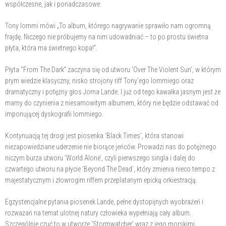
współczesne, jak i ponadczasowe.
Tony Iommi mówi „To album, którego nagrywanie sprawiło nam ogromną
frajdę. Niczego nie próbujemy na nim udowadniać – to po prostu świetna
płyta, która ma świetnego kopa!”.
Płyta “From The Dark” zaczyna się od utworu ‘Over The Violent Sun’, w którym
prym wiedzie klasyczny, nisko strojony riff Tony’ego Iommiego oraz
dramatyczny i potężny głos Jorna Lande. I już od tego kawałka jasnym jest że
mamy do czynienia z niesamowitym albumem, który nie będzie odstawać od
imponującej dyskografii Iommiego.
Kontynuacją tej drogi jest piosenka ‘Black Times’, która stanowi
niezapowiedziane uderzenie nie biorące jeńców. Prowadzi nas do potężnego
niczym burza utworu ‘World Alone’, czyli pierwszego singla i dalej do
czwartego utworu na płycie ‘Beyond The Dead’, który zmienia nieco tempo z
majestatycznym i złowrogim riffem przeplatanym epicką orkiestracją.
Egzystencjalne pytania piosenek Lande, pełne dystopijnych wyobrażeń i
rozważań na temat ulotnej natury człowieka wypełniają cały album.
Szczególnie czuć to w utworze ‘Stormwatcher’ wraz z jego morskimi