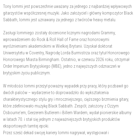
Tony Iommi jest powszechnie uważany za jednego z najbardziej wpływowych
gitarzystów współczesnej muzyki. Jako założyciel i główny kompozytor Black
Sabbath, Iommi jest uznawany za jednego z twórców heavy metalu.
Zasługi Iommiego zostały docenione licznymi nagrodami Grammy,
wprowadzeniem do Rock & Roll Hall of Fame oraz honorowymi
wyróżnieniami akademickimi w Wielkiej Brytanii. Uzyskał doktorat
Uniwersytetu w Coventry, Nagrodę Lorda Burmistrza oraz tytuł Honorowego
Honorowego Miasta Birmingham. Ostatnio, w czerwcu 2026 roku, otrzymał
Order Imperium Brytyjskiego (MBE), jedno z najwyższych odznaczeń w
brytyjskim życiu publicznym.
W młodości Iommi przeżył poważny wypadek przy pracy, który pozbawił go
dwóch palców – wydarzenie to doprowadziło do wykształcenia
charakterystycznego stylu gry i mroczniejszego, cięższego brzmienia gitary,
które zdefiniowało muzykę Black Sabbath. Zespół, założony z Ozzym
Osbourne'em, Geezerem Butlerem i Billem Wardem, wydał pionierskie albumy
w latach 70. i stał się jednym z najważniejszych brytyjskich produktów
eksportowych tamtej epoki.
Przez sześć dekad swojej kariery Iommi nagrywał, występował i