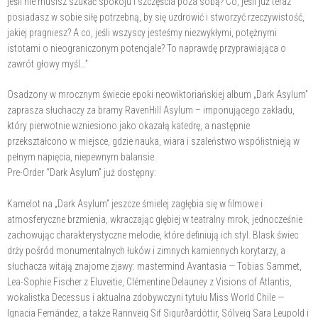
jeśli nie musisz szukać spokoju i szczęścia poza sobą? Co, jeśli już teraz
posiadasz w sobie siłę potrzebną, by się uzdrowić i stworzyć rzeczywistość,
jakiej pragniesz? A co, jeśli wszyscy jesteśmy niezwykłymi, potężnymi
istotami o nieograniczonym potencjale? To naprawdę przyprawiająca o
zawrót głowy myśl…”
Osadzony w mrocznym świecie epoki neowiktoriańskiej album „Dark Asylum”
zaprasza słuchaczy za bramy RavenHill Asylum – imponującego zakładu,
który pierwotnie wzniesiono jako okazałą katedrę, a następnie
przekształcono w miejsce, gdzie nauka, wiara i szaleństwo współistnieją w
pełnym napięcia, niepewnym balansie.
Pre-Order “Dark Asylum” już dostępny:
Kamelot na „Dark Asylum” jeszcze śmielej zagłębia się w filmowe i
atmosferyczne brzmienia, wkraczając głębiej w teatralny mrok, jednocześnie
zachowując charakterystyczne melodie, które definiują ich styl. Blask świec
drży pośród monumentalnych łuków i zimnych kamiennych korytarzy, a
słuchacza witają znajome zjawy: mastermind Avantasia — Tobias Sammet,
Lea-Sophie Fischer z Eluveitie, Clémentine Delauney z Visions of Atlantis,
wokalistka Decessus i aktualna zdobywczyni tytułu Miss World Chile —
Ignacia Fernández, a także Rannveig Sif Sigurðardóttir, Sólveig Sara Leupold i