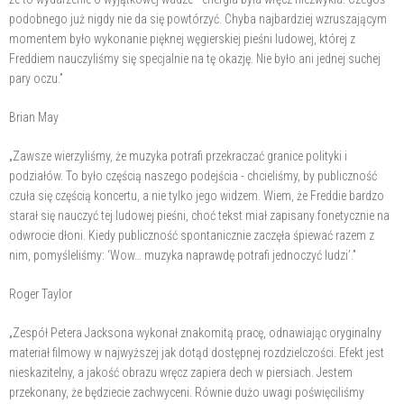
podobnego już nigdy nie da się powtórzyć. Chyba najbardziej wzruszającym
momentem było wykonanie pięknej węgierskiej pieśni ludowej, której z
Freddiem nauczyliśmy się specjalnie na tę okazję. Nie było ani jednej suchej
pary oczu.”
Brian May
„Zawsze wierzyliśmy, że muzyka potrafi przekraczać granice polityki i
podziałów. To było częścią naszego podejścia - chcieliśmy, by publiczność
czuła się częścią koncertu, a nie tylko jego widzem. Wiem, że Freddie bardzo
starał się nauczyć tej ludowej pieśni, choć tekst miał zapisany fonetycznie na
odwrocie dłoni. Kiedy publiczność spontanicznie zaczęła śpiewać razem z
nim, pomyśleliśmy: ‘Wow… muzyka naprawdę potrafi jednoczyć ludzi’.”
Roger Taylor
„Zespół Petera Jacksona wykonał znakomitą pracę, odnawiając oryginalny
materiał filmowy w najwyższej jak dotąd dostępnej rozdzielczości. Efekt jest
nieskazitelny, a jakość obrazu wręcz zapiera dech w piersiach. Jestem
przekonany, że będziecie zachwyceni. Równie dużo uwagi poświęciliśmy