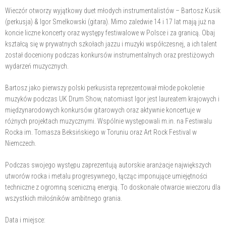
Wieczór otworzy wyjątkowy duet młodych instrumentalistów – Bartosz Kusik
(perkusja) & Igor Smelkowski (gitara). Mimo zaledwie 14 i 17 lat mają już na
koncie liczne koncerty oraz występy festiwalowe w Polsce i za granicą. Obaj
kształcą się w prywatnych szkołach jazzu i muzyki współczesnej, a ich talent
został doceniony podczas konkursów instrumentalnych oraz prestiżowych
wydarzeń muzycznych.
Bartosz jako pierwszy polski perkusista reprezentował młode pokolenie
muzyków podczas UK Drum Show, natomiast Igor jest laureatem krajowych i
międzynarodowych konkursów gitarowych oraz aktywnie koncertuje w
różnych projektach muzycznymi. Wspólnie występowali m.in. na Festiwalu
Rocka im. Tomasza Beksińskiego w Toruniu oraz Art Rock Festival w
Niemczech.
Podczas swojego występu zaprezentują autorskie aranżacje największych
utworów rocka i metalu progresywnego, łącząc imponujące umiejętności
techniczne z ogromną sceniczną energią. To doskonałe otwarcie wieczoru dla
wszystkich miłośników ambitnego grania.
Data i miejsce: