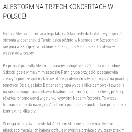
ALESTORM NA TRZECH KONCERTACH W
POLSCE!
Piraci z Alestorm powrócą tego lata na 3 koncerty do Polski i wystąpią: 9
sierpnia w poznańskiej Tamie, dzień później w Kosmosie w Szczecinie i 11
sierpnia w FK Zgrzyt w Lublinie. Fińska grupa Metal De Facto otworzy
wszystkie wieczory.
By poznać początki Alestrom musimy cofnąć się o 20 lat do wschodniej
Szkocji, gdzie w małym miasteczku Perth grupa przyjaciół postanowiła
założyć epicki zespół metalowy, którego utwory miały się skupiać na pirackiej
tematyce. Działając jako Battleheart grupa wydała kilka demówek i zwróciła
na siebie uwagę - początkowo lokalnej publiczności, jednak chwilę później
również renomowanej w gatunku wytwórni Napalm Records. To wtedy
formacja zmieniła nazwę na Alestorm i podpisała z austriackim potentatem
kontrakt na kilka płyt.
W ciągu blisko dwudziestu lat Alestorm stali się gigantem w świecie
pirackiego metalu. Ich kariera obfituje w świetnie przyjęte płyty, trasy z takimi