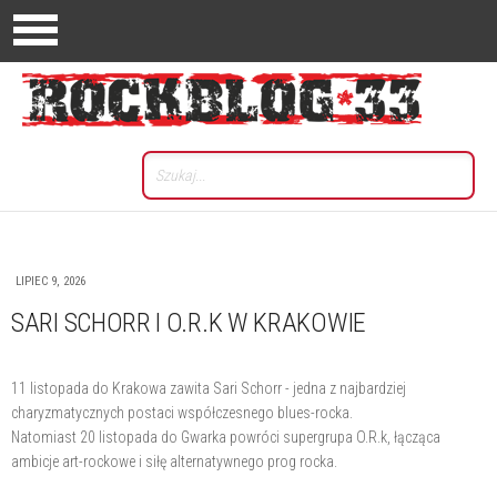
LIPIEC 9, 2026
SARI SCHORR I O.R.K W KRAKOWIE
11 listopada do Krakowa zawita Sari Schorr - jedna z najbardziej
charyzmatycznych postaci współczesnego blues-rocka.
Natomiast 20 listopada do Gwarka powróci supergrupa O.R.k, łącząca
ambicje art-rockowe i siłę alternatywnego prog rocka.