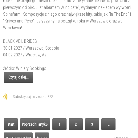
rocka, melodyjnego metalcore'a i glamu. Amerykanie niedawno powrócili z
pierwszym od pięciu lat albumem „Vindicate", wydanym nakładem wytwórni
Spinefarm. Kompozycje z niego oraz największe hity, takie jak "In The End" i
"Knives and Pens", usłyszymy na początku roku w Warszawie oraz we
Wrocławiu!
BLACK VEIL BRIDES
30.01.2027 / Warszawa, Stodoła
04.02.2027 / Wrocław, A2
źródło: Winiary Bookings
Czytaj dalej...
Subskrybuj to źródło RSS
start
Poprzedni artykuł
1
2
3
…