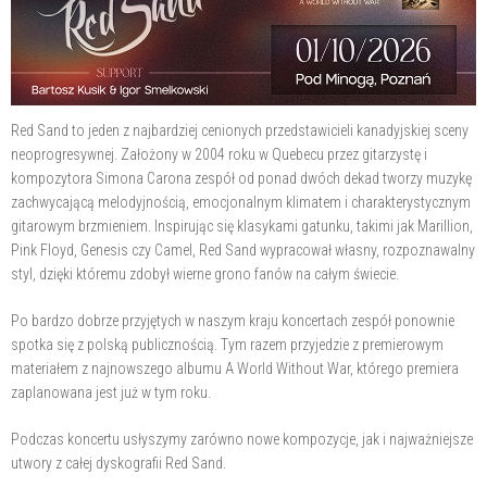
Red Sand to jeden z najbardziej cenionych przedstawicieli kanadyjskiej sceny
neoprogresywnej. Założony w 2004 roku w Quebecu przez gitarzystę i
kompozytora Simona Carona zespół od ponad dwóch dekad tworzy muzykę
zachwycającą melodyjnością, emocjonalnym klimatem i charakterystycznym
gitarowym brzmieniem. Inspirując się klasykami gatunku, takimi jak Marillion,
Pink Floyd, Genesis czy Camel, Red Sand wypracował własny, rozpoznawalny
styl, dzięki któremu zdobył wierne grono fanów na całym świecie.
Po bardzo dobrze przyjętych w naszym kraju koncertach zespół ponownie
spotka się z polską publicznością. Tym razem przyjedzie z premierowym
materiałem z najnowszego albumu A World Without War, którego premiera
zaplanowana jest już w tym roku.
Podczas koncertu usłyszymy zarówno nowe kompozycje, jak i najważniejsze
utwory z całej dyskografii Red Sand.