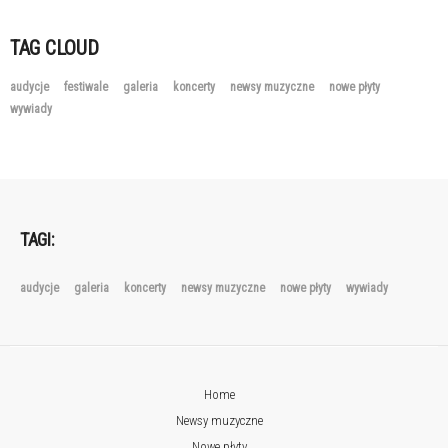
TAG CLOUD
audycje
festiwale
galeria
koncerty
newsy muzyczne
nowe płyty
wywiady
TAGI:
audycje
galeria
koncerty
newsy muzyczne
nowe płyty
wywiady
Home
Newsy muzyczne
Nowe płyty