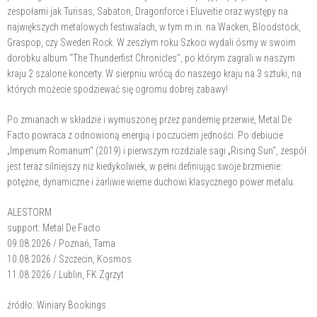
zespołami jak Turisas, Sabaton, Dragonforce i Eluveitie oraz występy na
największych metalowych festiwalach, w tym m.in. na Wacken, Bloodstock,
Graspop, czy Sweden Rock. W zeszłym roku Szkoci wydali ósmy w swoim
dorobku album "The Thunderfist Chronicles", po którym zagrali w naszym
kraju 2 szalone koncerty. W sierpniu wrócą do naszego kraju na 3 sztuki, na
których możecie spodziewać się ogromu dobrej zabawy!
Po zmianach w składzie i wymuszonej przez pandemię przerwie, Metal De
Facto powraca z odnowioną energią i poczuciem jedności. Po debiucie
„Imperium Romanum" (2019) i pierwszym rozdziale sagi „Rising Sun", zespół
jest teraz silniejszy niż kiedykolwiek, w pełni definiując swoje brzmienie:
potężne, dynamiczne i żarliwie wierne duchowi klasycznego power metalu.
ALESTORM
support: Metal De Facto
09.08.2026 / Poznań, Tama
10.08.2026 / Szczecin, Kosmos
11.08.2026 / Lublin, FK Zgrzyt
źródło: Winiary Bookings