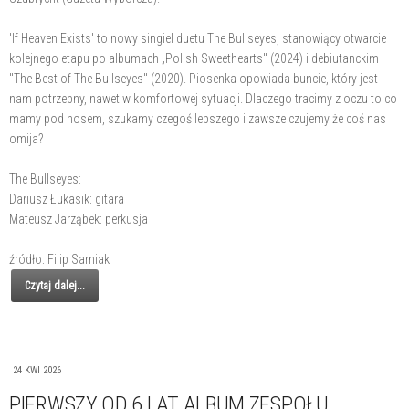
'If Heaven Exists' to nowy singiel duetu The Bullseyes, stanowiący otwarcie
kolejnego etapu po albumach „Polish Sweethearts" (2024) i debiutanckim
"The Best of The Bullseyes" (2020). Piosenka opowiada buncie, który jest
nam potrzebny, nawet w komfortowej sytuacji. Dlaczego tracimy z oczu to co
mamy pod nosem, szukamy czegoś lepszego i zawsze czujemy że coś nas
omija?
The Bullseyes:
Dariusz Łukasik: gitara
Mateusz Jarząbek: perkusja
źródło: Filip Sarniak
Czytaj dalej...
24 KWI 2026
PIERWSZY OD 6 LAT ALBUM ZESPOŁU