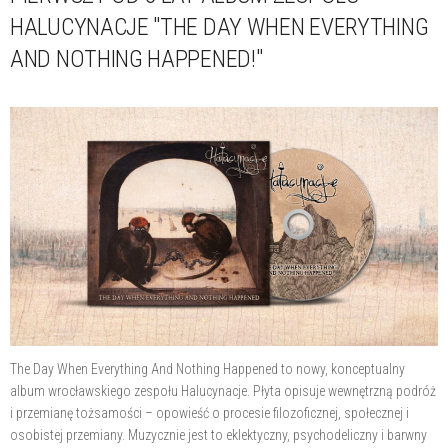
HALUCYNACJE "THE DAY WHEN EVERYTHING
AND NOTHING HAPPENED!"
The Day When Everything And Nothing Happened to nowy, konceptualny
album wrocławskiego zespołu Halucynacje. Płyta opisuje wewnętrzną podróż
i przemianę tożsamości – opowieść o procesie filozoficznej, społecznej i
osobistej przemiany. Muzycznie jest to eklektyczny, psychodeliczny i barwny