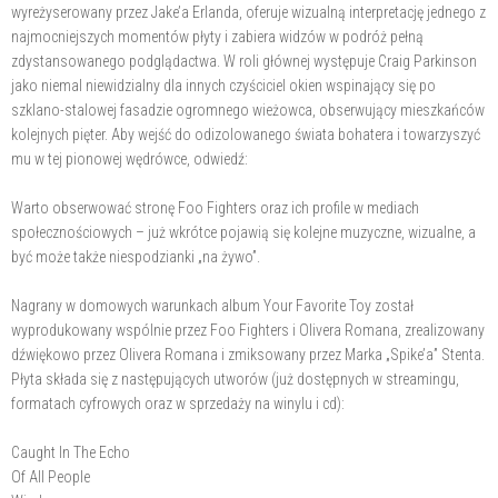
wyreżyserowany przez Jake’a Erlanda, oferuje wizualną interpretację jednego z
najmocniejszych momentów płyty i zabiera widzów w podróż pełną
zdystansowanego podglądactwa. W roli głównej występuje Craig Parkinson
jako niemal niewidzialny dla innych czyściciel okien wspinający się po
szklano-stalowej fasadzie ogromnego wieżowca, obserwujący mieszkańców
kolejnych pięter. Aby wejść do odizolowanego świata bohatera i towarzyszyć
mu w tej pionowej wędrówce, odwiedź:
Warto obserwować stronę Foo Fighters oraz ich profile w mediach
społecznościowych – już wkrótce pojawią się kolejne muzyczne, wizualne, a
być może także niespodzianki „na żywo”.
Nagrany w domowych warunkach album Your Favorite Toy został
wyprodukowany wspólnie przez Foo Fighters i Olivera Romana, zrealizowany
dźwiękowo przez Olivera Romana i zmiksowany przez Marka „Spike’a” Stenta.
Płyta składa się z następujących utworów (już dostępnych w streamingu,
formatach cyfrowych oraz w sprzedaży na winylu i cd):
Caught In The Echo
Of All People