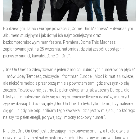
Po dziewięciu latach Europe powraca z „Come This Madness" – dwunastym
albumem studyjnym i jak dotąd ich najmocniejszym oraz
bezkompromisowym manifestem. Premiera „Come This Madness"
zaplanowana jest na 25 września, natomiast dzisiaj zespół udostępnił
pierwszy singiel, kawałek „One On One".
„One On One" to zdecydowanie jeden z moich ulubionych numerów na płycie"
— mówi Joey Tempest, założyciel i frontman Europe. „Moc i klimat są świeże,
ale niektóre melodie przenoszą mnie z powrotem tam, gdzie wszystko się
zaczęło. Tekstowo nie jest może pełen eskapizmu jak wczesny Europe, ale
teksty automatycznie stały się raczej odzwierciedleniem czasów, w których
żyjemy dzisiaj. Od czasu, gdy „One On One" to było tylko demo, trzymaliśmy
się go... nigdy nie odpuściliśmy tego kawałka i dziś jest w miejscu, do którego
należy, to pełen enegii, porywający i mocny rockowy numer".
Klip do „One On One" jest uderzający i niekonwencjonalny, a także otwiera
nowy, odważny rozdział w historii zespołu. Osadzony w surowej, kinowej