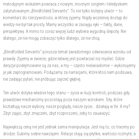
melodyjnym wokalem powraca z nowym, mocnym singlem i teledyskiem
zatytułowanym „Blindfolded Servants". To nie tylko kolejny utwór — to
komentarz do rzeczywistości, w której żyjemy. Nigdy wcześniej dostęp do
wiedzy nie był tak prosty. Mamy wszystko w zasięgu ręki — fakty, dane,
perspektywy. A mimo to coraz więcej ludzi wybiera wygodną ślepotę. Nie
dlatego, że nie mogą zobaczyć tylko dlatego, że nie chcą.
„Blindfolded Servants" porusza temat świadomego odwracania wzroku od
prawdy. Żyjemy w świecie, gdzie łatwiej jest powtarzać niż myśleć. Gdzie
decyzje podejmowane są za nas, a my — często nieświadomie — wykonujemy
je jak zaprogramowani. Podążamy za narracjami, które ktoś nam podsuwa,
nie zadając pytań, nie próbując zajrzeć głębiej.
Ten utwór dotyka właśnie tego stanu — życia w iluzji kontroli, podczas gdy
prawdziwe mechanizmy pozostają poza naszym wzrokiem. Siły, które
kształtują nasze wybory, nasze poglądy, nasze życie... działają w tle. A my?
Zbyt zajęci, zbyt zmęczeni, zbyt rozproszeni, żeby to zauważyć.
Największą ceną nie jest jednak sama manipulacja. Jest nią to, co tracimy po
drodze. Gubimy siebie nawzajem. Relacje stają się płytkie, wartości rozmyte, a