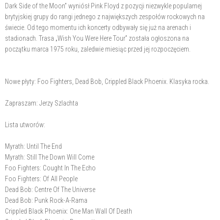
Dark Side of the Moon” wyniósł Pink Floyd z pozycji niezwykle popularnej
brytyjskiej grupy do rangi jednego z największych zespołów rockowych na
świecie. Od tego momentu ich koncerty odbywały się już na arenach i
stadionach. Trasa „Wish You Were Here Tour” została ogłoszona na
początku marca 1975 roku, zaledwie miesiąc przed jej rozpoczęciem.
Nowe płyty: Foo Fighters, Dead Bob, Crippled Black Phoenix. Klasyka rocka.
Zapraszam: Jerzy Szlachta
Lista utworów:
Myrath: Until The End
Myrath: Still The Down Will Come
Foo Fighters: Cought In The Echo
Foo Fighters: Of All People
Dead Bob: Centre Of The Universe
Dead Bob: Punk Rock-A-Rama
Crippled Black Phoenix: One Man Wall Of Death