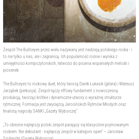
Zespół The Bullseyes przez wielu nazywany jest nadzieją polskiego rocka - i
to nie tylko u nas, ale i zagranicą. Ich popularność rośnie i wynika z
umiejętności kompozytorskich, łatwości do pisania wspaniałych melodii i
piosenek.
The Bullseyes to rockowy duet, który tworzą Darek Łukasik (gitara) i Mateusz
Jarząbek (perkusja). Zespół łączy riffowy fundament z nowoczesną
produkcją, tworząc krótkie i dynamiczne utwory o wyraźnej strukturze
rytmicznej. Formacja jest zwycięzcą Jarocińskich Rytmów Młodych oraz
finalistą nagrody SANKI „Gazety Wyborczej".
„To obecnie najlepszy polski zespół parający się klasycznie pojmowanym
rockiem. Nie debiutant - najlepszy zespół w kategorii open" – Jarosław
Szubrycht (Gazeta Wyborcza).