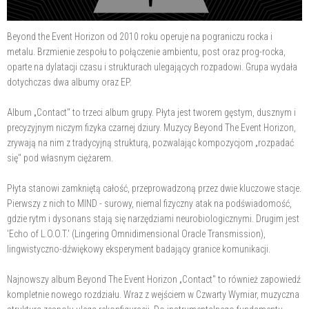
Beyond the Event Horizon od 2010 roku operuje na pograniczu rocka i
metalu. Brzmienie zespołu to połączenie ambientu, post oraz prog-rocka,
oparte na dylatacji czasu i strukturach ulegających rozpadowi. Grupa wydała
dotychczas dwa albumy oraz EP.
Album „Contact" to trzeci album grupy. Płyta jest tworem gęstym, dusznym i
precyzyjnym niczym fizyka czarnej dziury. Muzycy Beyond The Event Horizon,
zrywają na nim z tradycyjną strukturą, pozwalając kompozycjom „rozpadać
się" pod własnym ciężarem.
Płyta stanowi zamkniętą całość, przeprowadzoną przez dwie kluczowe stacje.
Pierwszy z nich to MIND - surowy, niemal fizyczny atak na podświadomość,
gdzie rytm i dysonans stają się narzędziami neurobiologicznymi. Drugim jest
'Echo of L.O.O.T.' (Lingering Omnidimensional Oracle Transmission),
lingwistyczno-dźwiękowy eksperyment badający granice komunikacji.
Najnowszy album Beyond The Event Horizon „Contact" to również zapowiedź
kompletnie nowego rozdziału. Wraz z wejściem w Czwarty Wymiar, muzyczna