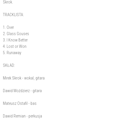
Skrok.
TRACKLISTA:
1. Over
2. Glass Gouses
3. I Know Better
4. Lost or Won
5. Runaway
SKŁAD:
Mirek Skrok - wokal, gitara
Dawid Moździerz - gitara
Mateusz Ostafil - bas
Dawid Remian - perkusja