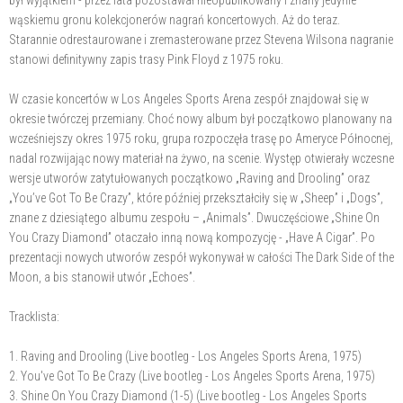
był wyjątkiem - przez lata pozostawał nieopublikowany i znany jedynie
wąskiemu gronu kolekcjonerów nagrań koncertowych. Aż do teraz.
Starannie odrestaurowane i zremasterowane przez Stevena Wilsona nagranie
stanowi definitywny zapis trasy Pink Floyd z 1975 roku.
W czasie koncertów w Los Angeles Sports Arena zespół znajdował się w
okresie twórczej przemiany. Choć nowy album był początkowo planowany na
wcześniejszy okres 1975 roku, grupa rozpoczęła trasę po Ameryce Północnej,
nadal rozwijając nowy materiał na żywo, na scenie. Występ otwierały wczesne
wersje utworów zatytułowanych początkowo „Raving and Drooling” oraz
„You’ve Got To Be Crazy”, które później przekształciły się w „Sheep” i „Dogs”,
znane z dziesiątego albumu zespołu – „Animals”. Dwuczęściowe „Shine On
You Crazy Diamond” otaczało inną nową kompozycję - „Have A Cigar”. Po
prezentacji nowych utworów zespół wykonywał w całości The Dark Side of the
Moon, a bis stanowił utwór „Echoes”.
Tracklista:
1. Raving and Drooling (Live bootleg - Los Angeles Sports Arena, 1975)
2. You've Got To Be Crazy (Live bootleg - Los Angeles Sports Arena, 1975)
3. Shine On You Crazy Diamond (1-5) (Live bootleg - Los Angeles Sports