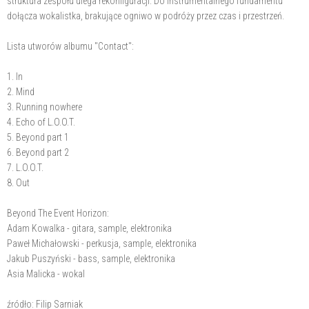
struktura zespołu ulega rekonfiguracji. Do instrumentalnego fundamentu
dołącza wokalistka, brakujące ogniwo w podróży przez czas i przestrzeń.
Lista utworów albumu "Contact":
1. In
2. Mind
3. Running nowhere
4. Echo of L.O.O.T.
5. Beyond part 1
6. Beyond part 2
7. L.O.O.T.
8. Out
Beyond The Event Horizon:
Adam Kowalka - gitara, sample, elektronika
Paweł Michałowski - perkusja, sample, elektronika
Jakub Puszyński - bass, sample, elektronika
Asia Malicka - wokal
źródło: Filip Sarniak