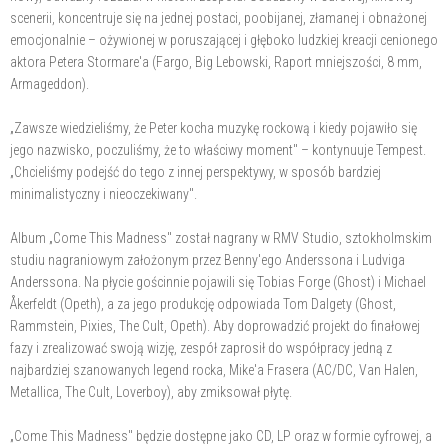
scenerii, koncentruje się na jednej postaci, poobijanej, złamanej i obnażonej
emocjonalnie – ożywionej w poruszającej i głęboko ludzkiej kreacji cenionego
aktora Petera Stormare'a (Fargo, Big Lebowski, Raport mniejszości, 8 mm,
Armageddon).
„Zawsze wiedzieliśmy, że Peter kocha muzykę rockową i kiedy pojawiło się
jego nazwisko, poczuliśmy, że to właściwy moment" – kontynuuje Tempest.
„Chcieliśmy podejść do tego z innej perspektywy, w sposób bardziej
minimalistyczny i nieoczekiwany".
Album „Come This Madness" został nagrany w RMV Studio, sztokholmskim
studiu nagraniowym założonym przez Benny'ego Anderssona i Ludviga
Anderssona. Na płycie gościnnie pojawili się Tobias Forge (Ghost) i Michael
Åkerfeldt (Opeth), a za jego produkcję odpowiada Tom Dalgety (Ghost,
Rammstein, Pixies, The Cult, Opeth). Aby doprowadzić projekt do finałowej
fazy i zrealizować swoją wizję, zespół zaprosił do współpracy jedną z
najbardziej szanowanych legend rocka, Mike'a Frasera (AC/DC, Van Halen,
Metallica, The Cult, Loverboy), aby zmiksował płytę.
„Come This Madness" będzie dostępne jako CD, LP oraz w formie cyfrowej, a