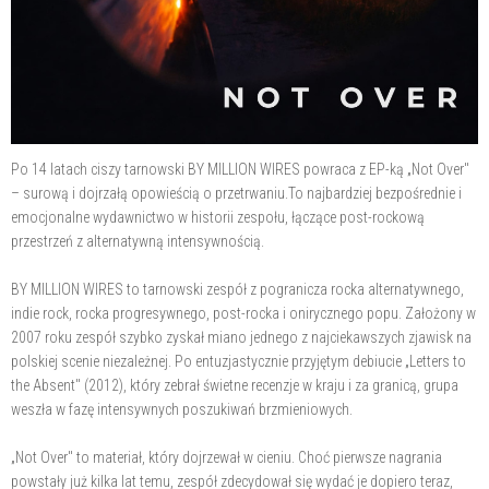
Po 14 latach ciszy tarnowski BY MILLION WIRES powraca z EP-ką „Not Over"
– surową i dojrzałą opowieścią o przetrwaniu.To najbardziej bezpośrednie i
emocjonalne wydawnictwo w historii zespołu, łączące post-rockową
przestrzeń z alternatywną intensywnością.
BY MILLION WIRES to tarnowski zespół z pogranicza rocka alternatywnego,
indie rock, rocka progresywnego, post-rocka i onirycznego popu. Założony w
2007 roku zespół szybko zyskał miano jednego z najciekawszych zjawisk na
polskiej scenie niezależnej. Po entuzjastycznie przyjętym debiucie „Letters to
the Absent" (2012), który zebrał świetne recenzje w kraju i za granicą, grupa
weszła w fazę intensywnych poszukiwań brzmieniowych.
„Not Over" to materiał, który dojrzewał w cieniu. Choć pierwsze nagrania
powstały już kilka lat temu, zespół zdecydował się wydać je dopiero teraz,