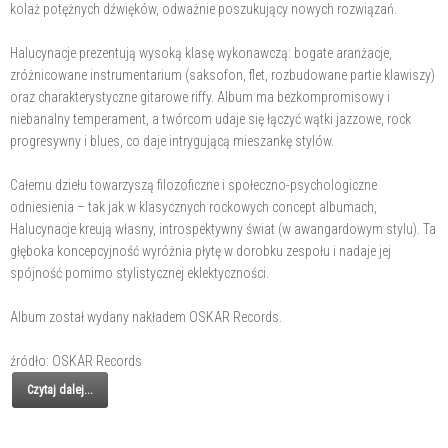
kolaż potężnych dźwięków, odważnie poszukujący nowych rozwiązań.
Halucynacje prezentują wysoką klasę wykonawczą: bogate aranżacje,
zróżnicowane instrumentarium (saksofon, flet, rozbudowane partie klawiszy)
oraz charakterystyczne gitarowe riffy. Album ma bezkompromisowy i
niebanalny temperament, a twórcom udaje się łączyć wątki jazzowe, rock
progresywny i blues, co daje intrygującą mieszankę stylów.
Całemu dziełu towarzyszą filozoficzne i społeczno-psychologiczne
odniesienia – tak jak w klasycznych rockowych concept albumach,
Halucynacje kreują własny, introspektywny świat (w awangardowym stylu). Ta
głęboka koncepcyjność wyróżnia płytę w dorobku zespołu i nadaje jej
spójność pomimo stylistycznej eklektyczności.
Album został wydany nakładem OSKAR Records.
źródło: OSKAR Records
Czytaj dalej...