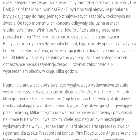
ukazuje legendarny zespół w okresie ich dynamicznego rozwoju. Sukces „The
Dark Side of the Moon” wyniósł Pink Floyd z pozycji niezwykle popularnej
brytyjskiej grupy do rangi jednego z największych zespołów rockowych na
świecie. Od tego momentu ich koncerty odbywały się już na arenach i
stadionach. Trasa „Wish You Were Here Tour” została ogłoszona na
początku marca 1975 roku, zaledwie miesiąc przed jej rozpoczęciem.
Bilety na koncerty rozeszły się natychmiast, bijąc rekordy sprzedaży - w tym w
Los Angeles Sports Arena, gdzie w ciągu jednego dnia sprzedano wszystkie
67 000 biletów na cztery zaplanowane występy. Dodanie piątego koncertu,
oznaczające niemal rezydencję zespołu, również zakończyło się
wyprzedaniem biletów w ciągu kilku godzin.
Nagranie stanowiące podstawę tego wyjątkowego wydawnictwa zostało
wykonane przez nieżyjącego już bootleggera Mike’a „Mike the Mic” Millarda,
którego taśmy z koncertów w Los Angeles w latach 70-tych zyskały sławę
dzięki zaskakująco wysokiej jakości dźwięku. Aby ukryć sprzęt nagrywający
przed ochroną, Millard często udawał osobę niepełnosprawną i przyjeżdżał
na koncerty na wózku inwalidzkim. Wiele jego nagrań było nieoficjalnie
wydawanych na winylu, jednak sam Millard nie popierał sprzedaży swoich
rejestracji dla zysku. Przedostatni koncert Pink Floyd w Los Angeles Arena nie