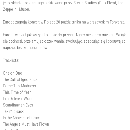
jego okładka została zaprojektowana przez Storm Studios (Pink Floyd, Led
Zeppelin i Muse).
Europe zagrają koncert w Polsce 20 października na warszawskim Torwarze.
Europe widział już wszystko. Idzie do przodu. Nigdy nie stał w miejscu. Wciąż
się podnosi, przełamując oczekiwania, ewoluując, adaptując się i posuwając
naprzód bez kompromisów.
Tracklista:
One on One
The Cult of Ignorance
Come This Madness
This Time of Year
In a Different World
Scandinavian Eyes
Takin' It Back
In the Absence of Grace
The Angels Must Have Flown