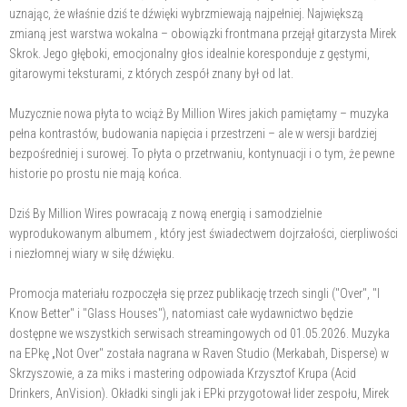
uznając, że właśnie dziś te dźwięki wybrzmiewają najpełniej. Największą
zmianą jest warstwa wokalna – obowiązki frontmana przejął gitarzysta Mirek
Skrok. Jego głęboki, emocjonalny głos idealnie koresponduje z gęstymi,
gitarowymi teksturami, z których zespół znany był od lat.
Muzycznie nowa płyta to wciąż By Million Wires jakich pamiętamy – muzyka
pełna kontrastów, budowania napięcia i przestrzeni – ale w wersji bardziej
bezpośredniej i surowej. To płyta o przetrwaniu, kontynuacji i o tym, że pewne
historie po prostu nie mają końca.
Dziś By Million Wires powracają z nową energią i samodzielnie
wyprodukowanym albumem , który jest świadectwem dojrzałości, cierpliwości
i niezłomnej wiary w siłę dźwięku.
Promocja materiału rozpoczęła się przez publikację trzech singli ("Over", "I
Know Better" i "Glass Houses"), natomiast całe wydawnictwo będzie
dostępne we wszystkich serwisach streamingowych od 01.05.2026. Muzyka
na EPkę „Not Over" została nagrana w Raven Studio (Merkabah, Disperse) w
Skrzyszowie, a za miks i mastering odpowiada Krzysztof Krupa (Acid
Drinkers, AnVision). Okładki singli jak i EPki przygotował lider zespołu, Mirek