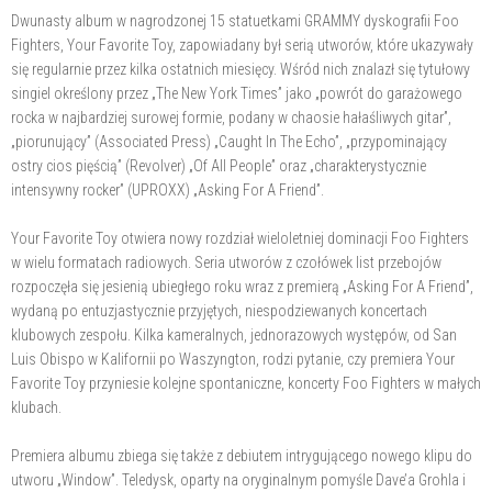
Dwunasty album w nagrodzonej 15 statuetkami GRAMMY dyskografii Foo
Fighters, Your Favorite Toy, zapowiadany był serią utworów, które ukazywały
się regularnie przez kilka ostatnich miesięcy. Wśród nich znalazł się tytułowy
singiel określony przez „The New York Times” jako „powrót do garażowego
rocka w najbardziej surowej formie, podany w chaosie hałaśliwych gitar”,
„piorunujący” (Associated Press) „Caught In The Echo”, „przypominający
ostry cios pięścią” (Revolver) „Of All People” oraz „charakterystycznie
intensywny rocker” (UPROXX) „Asking For A Friend”.
Your Favorite Toy otwiera nowy rozdział wieloletniej dominacji Foo Fighters
w wielu formatach radiowych. Seria utworów z czołówek list przebojów
rozpoczęła się jesienią ubiegłego roku wraz z premierą „Asking For A Friend”,
wydaną po entuzjastycznie przyjętych, niespodziewanych koncertach
klubowych zespołu. Kilka kameralnych, jednorazowych występów, od San
Luis Obispo w Kalifornii po Waszyngton, rodzi pytanie, czy premiera Your
Favorite Toy przyniesie kolejne spontaniczne, koncerty Foo Fighters w małych
klubach.
Premiera albumu zbiega się także z debiutem intrygującego nowego klipu do
utworu „Window”. Teledysk, oparty na oryginalnym pomyśle Dave’a Grohla i