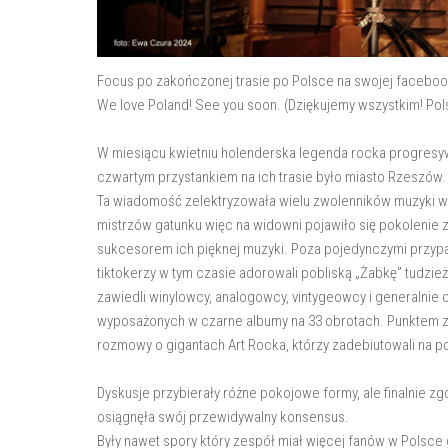
Focus po zakończonej trasie po Polsce na swojej facebook
We love Poland! See you soon. (Dziękujemy wszystkim! Po
W miesiącu kwietniu holenderska legenda rocka progresyw
czwartym przystankiem na ich trasie było miasto Rzeszów.
Ta wiadomość zelektryzowała wielu zwolenników muzyki w 
mistrzów gatunku więc na widowni pojawiło się pokoleni
sukcesorem ich pięknej muzyki. Poza pojedynczymi przypad
tiktokerzy w tym czasie adorowali pobliską „Żabkę” tudzie
zawiedli winylowcy, analogowcy, vintygeowcy i generalnie 
wyposażonych w czarne albumy na 33 obrotach. Punktem z
rozmowy o gigantach Art Rocka, którzy zadebiutowali na 
Dyskusje przybierały różne pokojowe formy, ale finalnie z
osiągnęła swój przewidywalny konsensus.
Były nawet spory który zespół miał więcej fanów w Polsce 