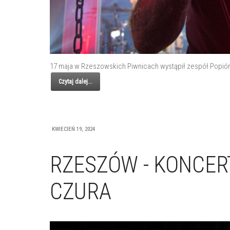
17 maja w Rzeszowskich Piwnicach wystąpił zespół Popiór. 
Czytaj dalej...
KWIECIEŃ 19, 2024
RZESZÓW - KONCER
CZURA