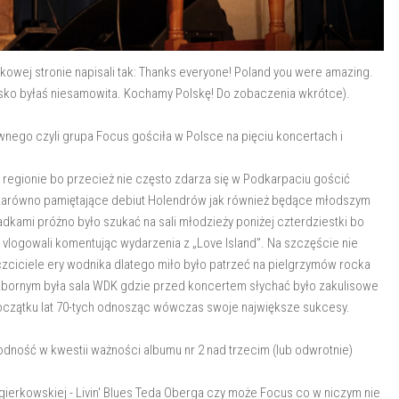
owej stronie napisali tak: Thanks everyone! Poland you were amazing.
lsko byłaś niesamowita. Kochamy Polskę! Do zobaczenia wkrótce).
nego czyli grupa Focus gościła w Polsce na pięciu koncertach i
regionie bo przecież nie często zdarza się w Podkarpaciu gościć
e zarówno pamiętające debiut Holendrów jak również będące młodszym
kami próżno było szukać na sali młodzieży poniżej czterdziestki bo
ż vlogowali komentując wydarzenia z „Love lsland”. Na szczęście nie
czciciele ery wodnika dlatego miło było patrzeć na pielgrzymów rocka
bornym była sala WDK gdzie przed koncertem słychać było zakulisowe
początku lat 70-tych odnosząc wówczas swoje największe sukcesy.
godność w kwestii ważności albumu nr 2 nad trzecim (lub odwrotnie)
gierkowskiej - Livin' Blues Teda Oberga czy może Focus co w niczym nie