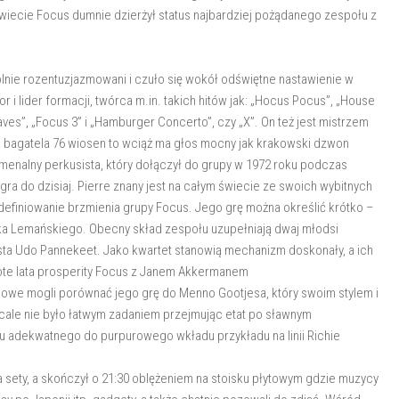
świecie Focus dumnie dzierżył status najbardziej pożądanego zespołu z
ólnie rozentuzjazmowani i czuło się wokół odświętne nastawienie w
 i lider formacji, twórca m.in. takich hitów jak: „Hocus Pocus”, „House
aves”, „Focus 3” i „Hamburger Concerto”, czy „X”. On też jest mistrzem
 bagatela 76 wiosen to wciąż ma głos mocny jak krakowski dzwon
nomenalny perkusista, który dołączył do grupy w 1972 roku podczas
a do dzisiaj. Pierre znany jest na całym świecie ze swoich wybitnych
 zdefiniowanie brzmienia grupy Focus. Jego grę można określić krótko –
jtka Lemańskiego. Obecny skład zespołu uzupełniają dwaj młodsi
sista Udo Pannekeet. Jako kwartet stanowią mechanizm doskonały, a ich
ote lata prosperity Focus z Janem Akkermanem
olowe mogli porównać jego grę do Menno Gootjesa, który swoim stylem i
wcale nie było łatwym zadaniem przejmując etat po sławnym
u adekwatnego do purpurowego wkładu przykładu na linii Richie
a sety, a skończył o 21:30 oblężeniem na stoisku płytowym gdzie muzycy