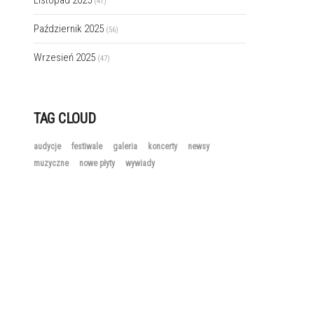
Listopad 2025
(41)
Październik 2025
(56)
Wrzesień 2025
(47)
TAG CLOUD
audycje
festiwale
galeria
koncerty
newsy
muzyczne
nowe płyty
wywiady