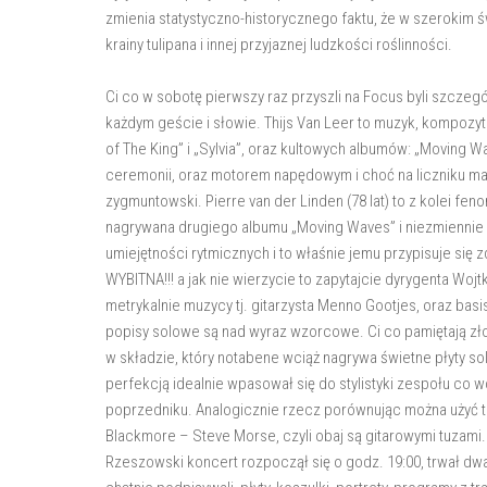
zmienia statystyczno-historycznego faktu, że w szerokim 
krainy tulipana i innej przyjaznej ludzkości roślinności.
Ci co w sobotę pierwszy raz przyszli na Focus byli szczeg
każdym geście i słowie. Thijs Van Leer to muzyk, kompozytor
of The King” i „Sylvia”, oraz kultowych albumów: „Moving W
ceremonii, oraz motorem napędowym i choć na liczniku ma
zygmuntowski. Pierre van der Linden (78 lat) to z kolei fe
nagrywana drugiego albumu „Moving Waves” i niezmiennie gr
umiejętności rytmicznych i to właśnie jemu przypisuje się
WYBITNA!!! a jak nie wierzycie to zapytajcie dyrygenta Wo
metrykalnie muzycy tj. gitarzysta Menno Gootjes, oraz ba
popisy solowe są nad wyraz wzorcowe. Ci co pamiętają zł
w składzie, który notabene wciąż nagrywa świetne płyty s
perfekcją idealnie wpasował się do stylistyki zespołu co 
poprzedniku. Analogicznie rzecz porównując można użyć t
Blackmore – Steve Morse, czyli obaj są gitarowymi tuzami.
Rzeszowski koncert rozpoczął się o godz. 19:00, trwał dw