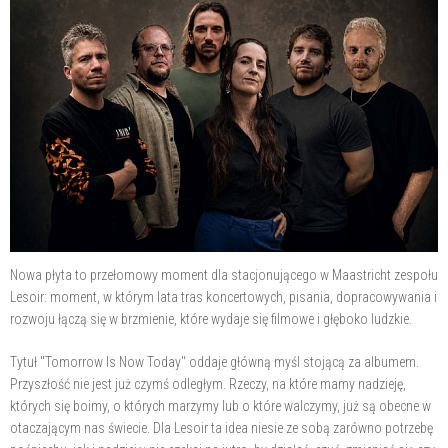
Nowa płyta to przełomowy moment dla stacjonującego w Maastricht zespołu
Lesoir: moment, w którym lata tras koncertowych, pisania, dopracowywania i
rozwoju łączą się w brzmienie, które wydaje się filmowe i głęboko ludzkie.
Tytuł "Tomorrow Is Now Today" oddaje główną myśl stojącą za albumem.
Przyszłość nie jest już czymś odległym. Rzeczy, na które mamy nadzieję,
których się boimy, o których marzymy lub o które walczymy, już są obecne w
otaczającym nas świecie. Dla Lesoir ta idea niesie ze sobą zarówno potrzebę