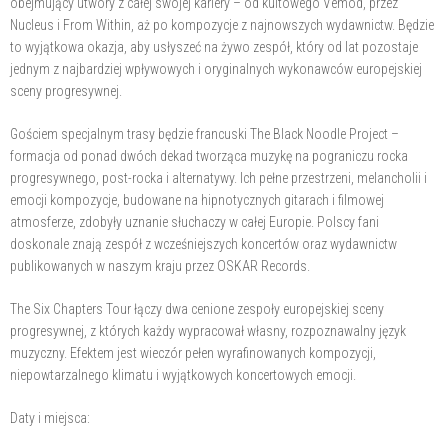
obejmujący utwory z całej swojej kariery – od kultowego Vemod, przez
Nucleus i From Within, aż po kompozycje z najnowszych wydawnictw. Będzie
to wyjątkowa okazja, aby usłyszeć na żywo zespół, który od lat pozostaje
jednym z najbardziej wpływowych i oryginalnych wykonawców europejskiej
sceny progresywnej.
Gościem specjalnym trasy będzie francuski The Black Noodle Project –
formacja od ponad dwóch dekad tworząca muzykę na pograniczu rocka
progresywnego, post-rocka i alternatywy. Ich pełne przestrzeni, melancholii i
emocji kompozycje, budowane na hipnotycznych gitarach i filmowej
atmosferze, zdobyły uznanie słuchaczy w całej Europie. Polscy fani
doskonale znają zespół z wcześniejszych koncertów oraz wydawnictw
publikowanych w naszym kraju przez OSKAR Records.
The Six Chapters Tour łączy dwa cenione zespoły europejskiej sceny
progresywnej, z których każdy wypracował własny, rozpoznawalny język
muzyczny. Efektem jest wieczór pełen wyrafinowanych kompozycji,
niepowtarzalnego klimatu i wyjątkowych koncertowych emocji.
Daty i miejsca: