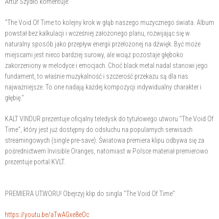
Artur Szydło komentuje:
"The Void Of Time to kolejny krok w głąb naszego muzycznego świata. Album
powstał bez kalkulacji i wcześniej założonego planu, rozwijając się w
naturalny sposób jako przepływ energii przełożonej na dźwięk. Być może
miejscami jest nieco bardziej surowy, ale wciąż pozostaje głęboko
zakorzeniony w melodyce i emocjach. Choć black metal nadal stanowi jego
fundament, to właśnie muzykalność i szczerość przekazu są dla nas
najważniejsze. To one nadają każdej kompozycji indywidualny charakter i
głębię."
KALT VINDUR prezentuje oficjalny teledysk do tytułowego utworu "The Void Of
Time", który jest już dostępny do odsłuchu na popularnych serwisach
streamingowych (single pre-save). Światowa premiera klipu odbywa się za
pośrednictwem Invisible Oranges, natomiast w Polsce materiał premierowo
prezentuje portal KVLT.
PREMIERA UTWORU! Obejrzyj klip do singla "The Void Of Time"
https://youtu.be/aTwAGxe8eOc