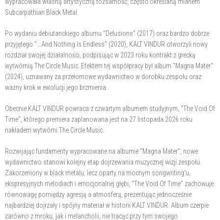
wypracowała własną artystyczną tożsamość, często określaną mianem
Subcarpathian Black Metal.
Po wydaniu debiutanckiego albumu "Delusions" (2017) oraz bardzo dobrze
przyjętego "...And Nothing Is Endless" (2020), KALT VINDUR otworzyli nowy
rozdział swojej działalności, podpisując w 2023 roku kontrakt z grecką
wytwórnią The Circle Music. Efektem tej współpracy był album "Magna Mater"
(2024), uznawany za przełomowe wydawnictwo w dorobku zespołu oraz
ważny krok w ewolucji jego brzmienia.
Obecnie KALT VINDUR powraca z czwartym albumem studyjnym, "The Void Of
Time", którego premiera zaplanowana jest na 27 listopada 2026 roku
nakładem wytwórni The Circle Music.
Rozwijając fundamenty wypracowane na albumie "Magna Mater", nowe
wydawnictwo stanowi kolejny etap dojrzewania muzycznej wizji zespołu.
Zakorzeniony w black metalu, lecz oparty na mocnym songwriting'u,
ekspresyjnych melodiach i emocjonalnej głębi, "The Void Of Time" zachowuje
równowagę pomiędzy agresją a atmosferą, prezentując jednocześnie
najbardziej dojrzały i spójny materiał w historii KALT VINDUR. Album czerpie
zarówno z mroku, jak i melancholii, nie tracąc przy tym swojego