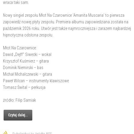
wraca taki sam.
Nowy singiel zespołu Młot Na Czarownice 'Amanita Muscaria' to pierwsza
zapowiedź nowej płyty zespołu. Premiera albumu zapowiedziana została na
październik 2026 roku. Utwór jest także najmroczniejsza i zarazem najbardziej
hipnotyczna odsłona zespołu.
Młot Na Czarownice:
Dawid „Dejff" Siwecki – wokal
Krzysztof Kuśmierz – gitara
Dominik Niemirski – bas
Michał Michalczewski – gitara
Paweł Wilcan – instrumenty klawiszowe
Tomasz Śwital – perkusja
źródło: Filip Sarniak
Czytaj dalej...
Subskrybuj to źródło RSS