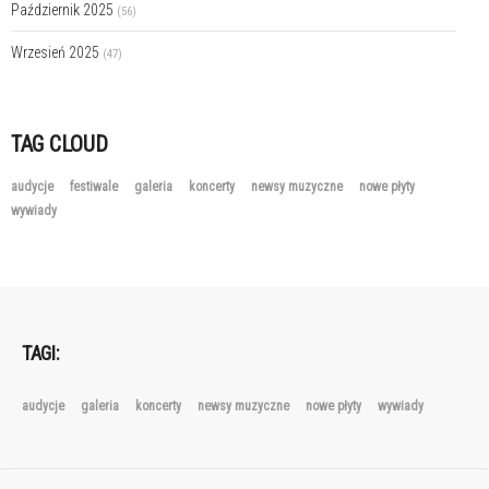
Październik 2025
(56)
Wrzesień 2025
(47)
TAG CLOUD
audycje
festiwale
galeria
koncerty
newsy muzyczne
nowe płyty
wywiady
TAGI:
audycje
galeria
koncerty
newsy muzyczne
nowe płyty
wywiady