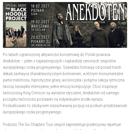
Po latach ograniczonej aktywności koncertowej do Polski powraca
Anekdoten – jeden z najważniejszych i najbardziej cenionych zespołów
europejskiego rocka progresywnego. Szwedzka formacja od ponad trzech
dekad zachwyca charakterystycznym brzmieniem, w którym monumentalne
partie melotronu, hipnotyczne gitary, wiolonczela i potężna sekcja rytmiczna
tworzą niezwykle intensywne, pełne emocji kompozycje. Choć inspiracje
twórczością King Crimson są wyraźnie słyszalne, Anekdoten od samego
początku twórczości postawiło na indywidualne środki wyrazu.
Poskutkowało to zdobyciem niezachwianej pozycji na podium przedstawicieli
europejskiego rocka progresywnego.
Podczas The Six Chapters Tour zespół zaprezentuje przekrojowy repertuar