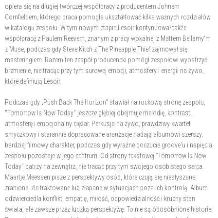
opiera się na długiej twórczej współpracy z producentem Johnem
Cornfieldem, którego praca pomogła ukształtować kilka ważnych rozdziałów
w katalogu zespołu. W tym nowym etapie Lesoir kontynuował także
współpracę z Paulem Reevem, znanym z pracy wokalnej z Mattem Bellamy'm
z Muse, podczas gdy Steve Kitch z The Pineapple Thief zajmował się
masteringiem. Razem ten zespół producencki pomógł zespołowi wyostrzyć
brzmienie, nie tracąc przy tym surowej emocji, atmosfery i energii na żywo,
które definiują Lesoir.
Podczas gdy „Push Back The Horizon" stawiał na rockową stronę zespołu,
"Tomorrow Is Now Today" jeszcze głębiej obejmuje melodię, kontrast,
atmosferę i emocjonalny ciężar. Perkusja na żywo, prawdziwy kwartet
smyczkowy i starannie dopracowane aranżacje nadają albumowi szerszy,
bardziej filmowy charakter, podczas gdy wyraźne poczucie groove'u i napięcia
zespołu pozostaje w jego centrum. Od strony tekstowej "Tomorrow Is Now
Today" patrzy na zewnątrz, nie tracąc przy tym swojego osobistego serca.
Maartje Meessen pisze z perspektywy osób, które czują się niesłyszane,
zranione, źle traktowane lub złapane w sytuacjach poza ich kontrolą. Album
odzwierciedla konflikt, empatię, miłość, odpowiedzialność i kruchy stan
świata, ale zawsze przez ludzką perspektywę. To nie są odosobnione historie.