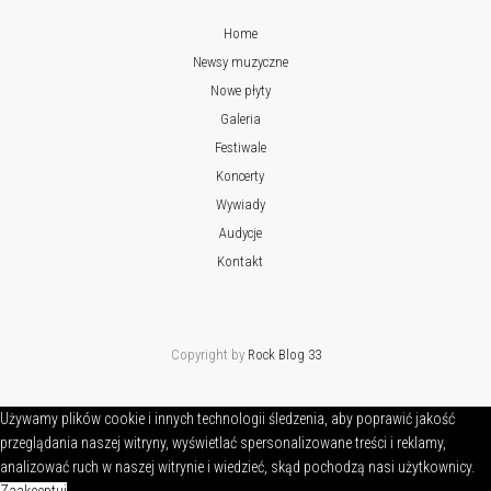
Home
Newsy muzyczne
Nowe płyty
Galeria
Festiwale
Koncerty
Wywiady
Audycje
Kontakt
Copyright by
Rock Blog 33
Używamy plików cookie i innych technologii śledzenia, aby poprawić jakość
przeglądania naszej witryny, wyświetlać spersonalizowane treści i reklamy,
analizować ruch w naszej witrynie i wiedzieć, skąd pochodzą nasi użytkownicy.
Zaakceptuj