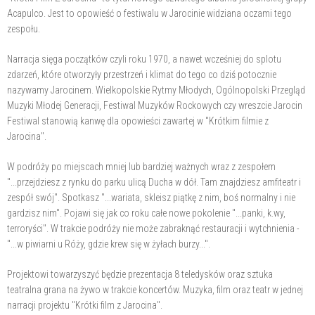
Acapulco. Jest to opowieść o festiwalu w Jarocinie widziana oczami tego
zespołu.
Narracja sięga początków czyli roku 1970, a nawet wcześniej do splotu
zdarzeń, które otworzyły przestrzeń i klimat do tego co dziś potocznie
nazywamy Jarocinem. Wielkopolskie Rytmy Młodych, Ogólnopolski Przegląd
Muzyki Młodej Generacji, Festiwal Muzyków Rockowych czy wreszcie Jarocin
Festiwal stanowią kanwę dla opowieści zawartej w "Krótkim filmie z
Jarocina".
W podróży po miejscach mniej lub bardziej ważnych wraz z zespołem
"...przejdziesz z rynku do parku ulicą Ducha w dół. Tam znajdziesz amfiteatr i
zespół swój". Spotkasz "...wariata, skleisz piątkę z nim, boś normalny i nie
gardzisz nim". Pojawi się jak co roku całe nowe pokolenie "...panki, k.wy,
terroryści". W trakcie podróży nie może zabraknąć restauracji i wytchnienia -
"...w piwiarni u Róży, gdzie krew się w żyłach burzy...".
Projektowi towarzyszyć będzie prezentacja 8 teledysków oraz sztuka
teatralna grana na żywo w trakcie koncertów. Muzyka, film oraz teatr w jednej
narracji projektu "Krótki film z Jarocina".