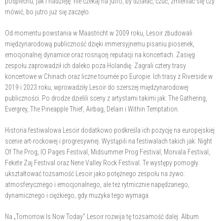
pośpiechu, jak i nadzieję: nie czekaj na jutro, by działać, czuć, zmieniać się czy
mówić, bo jutro już się zaczęło.
Od momentu powstania w Maastricht w 2009 roku, Lesoir zbudowali
międzynarodową publiczność dzięki immersyjnemu pisaniu piosenek,
emocjonalnej dynamice oraz rosnącej reputacji na koncertach. Zasięg
zespołu zaprowadził ich daleko poza Holandię. Zagrali cztery trasy
koncertowe w Chinach oraz liczne tournée po Europie. Ich trasy z Riverside w
2019 i 2023 roku, wprowadziły Lesoir do szerszej międzynarodowej
publiczności. Po drodze dzielili sceny z artystami takimi jak: The Gathering,
Evergrey, The Pineapple Thief, Airbag, Delain i Within Temptation.
Historia festiwalowa Lesoir dodatkowo podkreśla ich pozycję na europejskiej
scenie art-rockowej i progresywnej. Wystąpili na festiwalach takich jak: Night
Of The Prog, IO Pages Festival, Midsummer Prog Festival, Morvala Festival,
Fekete Zaj Festival oraz Nene Valley Rock Festival. Te występy pomogły
ukształtować tożsamość Lesoir jako potężnego zespołu na żywo:
atmosferycznego i emocjonalnego, ale też rytmicznie napędzanego,
dynamicznego i ciężkiego, gdy muzyka tego wymaga.
Na „Tomorrow Is Now Today" Lesoir rozwija tę tożsamość dalej. Album