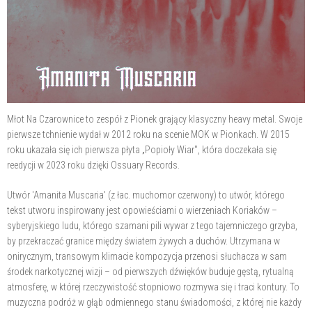
Młot Na Czarownice to zespół z Pionek grający klasyczny heavy metal. Swoje
pierwsze tchnienie wydał w 2012 roku na scenie MOK w Pionkach. W 2015
roku ukazała się ich pierwsza płyta „Popioły Wiar", która doczekała się
reedycji w 2023 roku dzięki Ossuary Records.
Utwór 'Amanita Muscaria' (z łac. muchomor czerwony) to utwór, którego
tekst utworu inspirowany jest opowieściami o wierzeniach Koriaków –
syberyjskiego ludu, którego szamani pili wywar z tego tajemniczego grzyba,
by przekraczać granice między światem żywych a duchów. Utrzymana w
onirycznym, transowym klimacie kompozycja przenosi słuchacza w sam
środek narkotycznej wizji – od pierwszych dźwięków buduje gęstą, rytualną
atmosferę, w której rzeczywistość stopniowo rozmywa się i traci kontury. To
muzyczna podróż w głąb odmiennego stanu świadomości, z której nie każdy