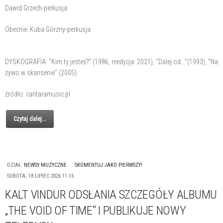
Dawid Grzech-perkusja
Obecnie: Kuba Górzny-perkusja
DYSKOGRAFIA: "Kim ty jesteś?" (1986, reedycja: 2021), "Dalej od..."(1993), "Na
żywo w skansenie" (2005).
źródło: cantaramusic.pl
Czytaj dalej...
DZIAŁ:
NEWSY MUZYCZNE
SKOMENTUJ JAKO PIERWSZY!
SOBOTA, 18 LIPIEC 2026 11:16
KALT VINDUR ODSŁANIA SZCZEGÓŁY ALBUMU
„THE VOID OF TIME” I PUBLIKUJE NOWY