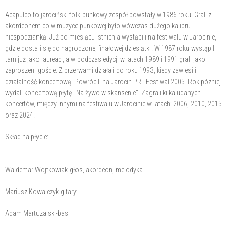
Acapulco to jarociński folk-punkowy zespół powstały w 1986 roku. Grali z
akordeonem co w muzyce punkowej było wówczas dużego kalibru
niespodzianką. Już po miesiącu istnienia wystąpili na festiwalu w Jarocinie,
gdzie dostali się do nagrodzonej finałowej dziesiątki. W 1987 roku wystąpili
tam już jako laureaci, a w podczas edycji w latach 1989 i 1991 grali jako
zaproszeni goście. Z przerwami działali do roku 1993, kiedy zawiesili
działalność koncertową. Powrócili na Jarocin PRL Festiwal 2005. Rok pózniej
wydali koncertową płytę "Na żywo w skansenie". Zagrali kilka udanych
koncertów, między innymi na festiwalu w Jarocinie w latach: 2006, 2010, 2015
oraz 2024.
Skład na płycie:
Waldemar Wojtkowiak-głos, akordeon, melodyka
Mariusz Kowalczyk-gitary
Adam Martuzalski-bas