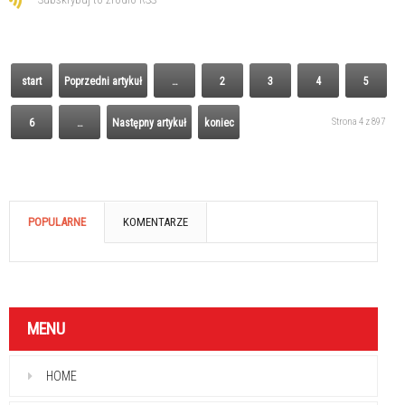
start
Poprzedni artykuł
…
2
3
4
5
Strona 4 z 897
6
…
Następny artykuł
koniec
POPULARNE
KOMENTARZE
MENU
HOME