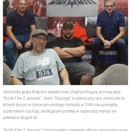
Jarocińska grupa Acapulco wydała nowy singel promujący jej nową płytę
"Krótki Film Z Jarocina". Utwór "Dlaczego" to plastyczny opis zamieszek do
których doszło w czasie jarocińskiego festiwalu w 1994 roku pomiędzy
uczestnikami a policją, skutkującymi przerwą w organizacji imprezy na
jedenaście długich lat.
"Krótki Film Z Jarocina" to tytuł nowego czwartego albumu jarocińskiej grupy