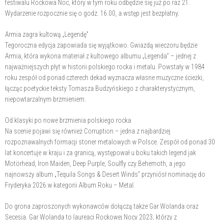
festiwalu Rockowa Noc, który w tym roku odbędzie się już po raz 21.
Wydarzenie rozpocznie się o godz. 16.00, a wstęp jest bezpłatny.
Armia zagra kultową „Legendę”
Tegoroczna edycja zapowiada się wyjątkowo. Gwiazdą wieczoru będzie
Armia, która wykona materiał z kultowego albumu „Legenda” – jednej z
najważniejszych płyt w historii polskiego rocka i metalu. Powstały w 1984
roku zespół od ponad czterech dekad wyznacza własne muzyczne ścieżki,
łącząc poetyckie teksty Tomasza Budzyńskiego z charakterystycznym,
niepowtarzalnym brzmieniem.
Od klasyki po nowe brzmienia polskiego rocka
Na scenie pojawi się również Corruption – jedna z najbardziej
rozpoznawalnych formacji stoner metalowych w Polsce. Zespół od ponad 30
lat koncertuje w kraju i za granicą, występował u boku takich legend jak
Motörhead, Iron Maiden, Deep Purple, Soulfly czy Behemoth, a jego
najnowszy album „Tequila Songs & Desert Winds” przyniósł nominację do
Fryderyka 2026 w kategorii Album Roku – Metal.
Do grona zaproszonych wykonawców dołączą także Gar Wolanda oraz
Secesja. Gar Wolanda to laureaci Rockowej Nocy 2023, którzy z