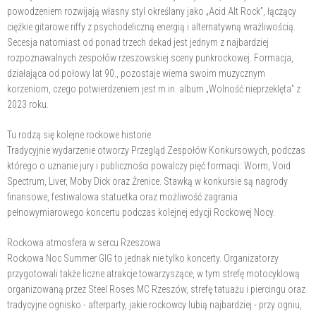
powodzeniem rozwijają własny styl określany jako „Acid Alt Rock”, łączący
ciężkie gitarowe riffy z psychodeliczną energią i alternatywną wrażliwością.
Secesja natomiast od ponad trzech dekad jest jednym z najbardziej
rozpoznawalnych zespołów rzeszowskiej sceny punkrockowej. Formacja,
działająca od połowy lat 90., pozostaje wierna swoim muzycznym
korzeniom, czego potwierdzeniem jest m.in. album „Wolność nieprzeklęta” z
2023 roku.
Tu rodzą się kolejne rockowe historie
Tradycyjnie wydarzenie otworzy Przegląd Zespołów Konkursowych, podczas
którego o uznanie jury i publiczności powalczy pięć formacji: Worm, Void
Spectrum, Liver, Moby Dick oraz Źrenice. Stawką w konkursie są nagrody
finansowe, festiwalowa statuetka oraz możliwość zagrania
pełnowymiarowego koncertu podczas kolejnej edycji Rockowej Nocy.
Rockowa atmosfera w sercu Rzeszowa
Rockowa Noc Summer GIG to jednak nie tylko koncerty. Organizatorzy
przygotowali także liczne atrakcje towarzyszące, w tym strefę motocyklową
organizowaną przez Steel Roses MC Rzeszów, strefę tatuażu i piercingu oraz
tradycyjne ognisko - afterparty, jakie rockowcy lubią najbardziej - przy ogniu,