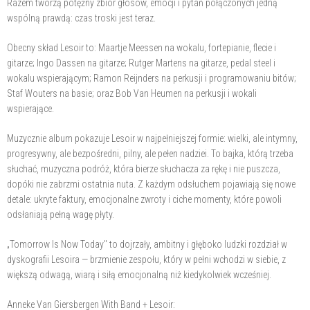
Razem tworzą potężny zbiór głosów, emocji i pytań połączonych jedną
wspólną prawdą: czas troski jest teraz.
Obecny skład Lesoir to: Maartje Meessen na wokalu, fortepianie, flecie i
gitarze; Ingo Dassen na gitarze; Rutger Martens na gitarze, pedal steel i
wokalu wspierającym; Ramon Reijnders na perkusji i programowaniu bitów;
Staf Wouters na basie; oraz Bob Van Heumen na perkusji i wokali
wspierające.
Muzycznie album pokazuje Lesoir w najpełniejszej formie: wielki, ale intymny,
progresywny, ale bezpośredni, pilny, ale pełen nadziei. To bajka, którą trzeba
słuchać, muzyczna podróż, która bierze słuchacza za rękę i nie puszcza,
dopóki nie zabrzmi ostatnia nuta. Z każdym odsłuchem pojawiają się nowe
detale: ukryte faktury, emocjonalne zwroty i ciche momenty, które powoli
odsłaniają pełną wagę płyty.
„Tomorrow Is Now Today" to dojrzały, ambitny i głęboko ludzki rozdział w
dyskografii Lesoira — brzmienie zespołu, który w pełni wchodzi w siebie, z
większą odwagą, wiarą i siłą emocjonalną niż kiedykolwiek wcześniej.
Anneke Van Giersbergen With Band + Lesoir: