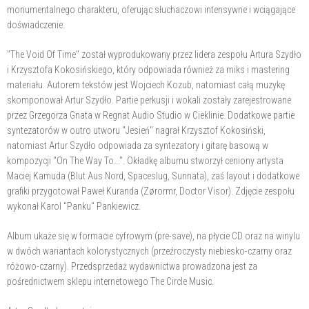
monumentalnego charakteru, oferując słuchaczowi intensywne i wciągające
doświadczenie.
"The Void Of Time" został wyprodukowany przez lidera zespołu Artura Szydło
i Krzysztofa Kokosińskiego, który odpowiada również za miks i mastering
materiału. Autorem tekstów jest Wojciech Kozub, natomiast całą muzykę
skomponował Artur Szydło. Partie perkusji i wokali zostały zarejestrowane
przez Grzegorza Gnata w Regnat Audio Studio w Cieklinie. Dodatkowe partie
syntezatorów w outro utworu "Jesień" nagrał Krzysztof Kokosiński,
natomiast Artur Szydło odpowiada za syntezatory i gitarę basową w
kompozycji "On The Way To...". Okładkę albumu stworzył ceniony artysta
Maciej Kamuda (Blut Aus Nord, Spaceslug, Sunnata), zaś layout i dodatkowe
grafiki przygotował Paweł Kuranda (Zørormr, Doctor Visor). Zdjęcie zespołu
wykonał Karol "Panku" Pankiewicz.
Album ukaże się w formacie cyfrowym (pre-save), na płycie CD oraz na winylu
w dwóch wariantach kolorystycznych (przeźroczysty niebiesko-czarny oraz
różowo-czarny). Przedsprzedaż wydawnictwa prowadzona jest za
pośrednictwem sklepu internetowego The Circle Music.