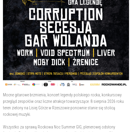
Mocne gitarowe brzmienia, koncert legendy polskiego rocka, konkursowy
przegląd zespołów oraz liczne atrakcje towarzyszące. 8 sierpnia 2026 roku
teren zielony na Lisiej Górze w Rzeszowie ponownie stanie się stolicą
rockowej muzyki.
Wszystko za sprawą Rockowa Noc Summer GIG, plenerowej odsłony