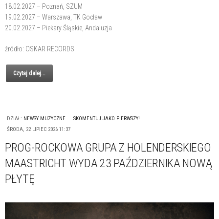
18.02.2027 – Poznań, SZUM
19.02.2027 – Warszawa, TK Gocław
20.02.2027 – Piekary Śląskie, Andaluzja
źródło: OSKAR RECORDS
Czytaj dalej...
DZIAŁ:
NEWSY MUZYCZNE
SKOMENTUJ JAKO PIERWSZY!
ŚRODA, 22 LIPIEC 2026 11:37
PROG-ROCKOWA GRUPA Z HOLENDERSKIEGO
MAASTRICHT WYDA 23 PAŹDZIERNIKA NOWĄ
PŁYTĘ