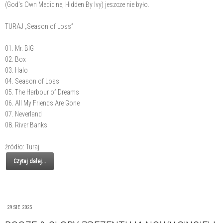
(God's Own Medicine, Hidden By Ivy) jeszcze nie było.
TURAJ „Season of Loss”
01. Mr. BIG
02. Box
03. Halo
04. Season of Loss
05. The Harbour of Dreams
06. All My Friends Are Gone
07. Neverland
08. River Banks
źródło: Turaj
Czytaj dalej...
29 SIE 2025