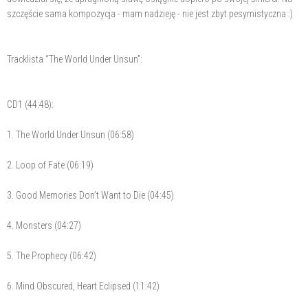
szczęście sama kompozycja - mam nadzieję - nie jest zbyt pesymistyczna :)
Tracklista “The World Under Unsun”:
CD1 (44:48):
1. The World Under Unsun (06:58)
2. Loop of Fate (06:19)
3. Good Memories Don’t Want to Die (04:45)
4. Monsters (04:27)
5. The Prophecy (06:42)
6. Mind Obscured, Heart Eclipsed (11:42)