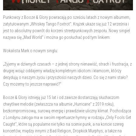
Punkowcy z Booze & Glory powracają po sześciu latach z nowym albumem,
zatytułowanym „Whiskey Tango Foxtrot". Krążek ukaże się już 12 września i
jest to absolutny powrót do korzeni streetpunkowych zespołu. Nowy singiel
nazywa się „Mad World" i można go posłuchać pod tym linkiem:
Wokalista Mark o nowym singlu:
„Żyjemy w dziwnych czasach – z jednej strony nienawiść, strach i frustracja, z
drugiej wciąż oddajemy władzę kompletnym idiotom i kłamcom, którzy
decydują o naszym życiu i przyszłości naszych dzieci. Co się z nami stało?
Czy możemy to jeszcze naprawić?"
Booze & Glory istnieją już 15 lat i od zawsze dostarczają słuchaczom
chwytliwe melodie (zwłaszcza na albumie „Hurricane" z 2019 roku),
bezkompromisową, surową energię i prawdziwie uliczny klimat. Pochodząca
z Londynu załoga ma w swoim repertuarze hymny w rodzaju „Only Fools Get
Caught", które są popularne nie tylko na scenie punk, a na koncie szereg
koncertów, między innymi z Bad Religion, Dropkick Murphys, a także na