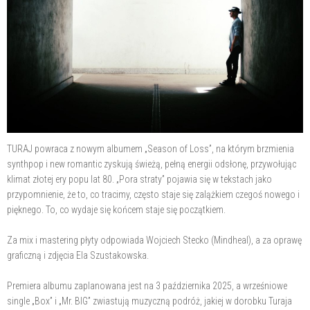
TURAJ powraca z nowym albumem „Season of Loss”, na którym brzmienia
synthpop i new romantic zyskują świeżą, pełną energii odsłonę, przywołując
klimat złotej ery popu lat 80. „Pora straty” pojawia się w tekstach jako
przypomnienie, że to, co tracimy, często staje się zalążkiem czegoś nowego i
pięknego. To, co wydaje się końcem staje się początkiem.
Za mix i mastering płyty odpowiada Wojciech Stecko (Mindheal), a za oprawę
graficzną i zdjęcia Ela Szustakowska.
Premiera albumu zaplanowana jest na 3 października 2025, a wrześniowe
single „Box” i „Mr. BIG” zwiastują muzyczną podróż, jakiej w dorobku Turaja