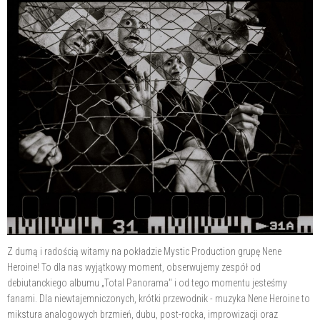
Z dumą i radością witamy na pokładzie Mystic Production grupę Nene
Heroine! To dla nas wyjątkowy moment, obserwujemy zespół od
debiutanckiego albumu „Total Panorama" i od tego momentu jesteśmy
fanami. Dla niewtajemniczonych, krótki przewodnik - muzyka Nene Heroine to
mikstura analogowych brzmień, dubu, post-rocka, improwizacji oraz