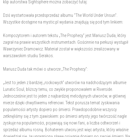
klip autorstwa Sightsphere można zobaczyć tutaj:
Dziś wystartowała przedsprzedaż albumu "The World Under Unsun".
Wszystkie dostępne na mystic.pl wydania znajdują się pod tym linkiem:
Kompozytorem i autorem tekstu „The Prophecy” jest Mariusz Duda, który
zagrał na prawie wszystkich instrumentach. Gościnnie na perkusji wystąpił
Wawrzyniec Dramowicz. Materiał został w większości zrealizowany w
warszawskim studiu Serakos.
Mariusz Duda tak mówi o utworze „The Prophecy”:
„Jest to jeden z bardziej „rockowych” utworów na nadchodzącym albumie
Lunatic Soul, bliższy temu, co zwykle proponowałem w Riverside.
Jednocześnie jest to jeden z najbardziej melodyjnych utworów, w głównej
mierze dzięki chwytliwemu refrenowi. Tekst porusza temat zyskiwania
popularności artysty dopiero po śmierci. Prawdopodobnie wszyscy
zetknęliśmy się z tym zjawiskiem: po śmierci artysty jego twórczość nagle
zyskuje na popularności, pojawiają się nowi fani, a liczba odtworzeń i
sprzedaż albumu rosną. Bohaterem utworu jest więc artysta, który właśnie
dowiedział się, że upragnioną sławę osiągnie dopiero po swojej śmierci. Na