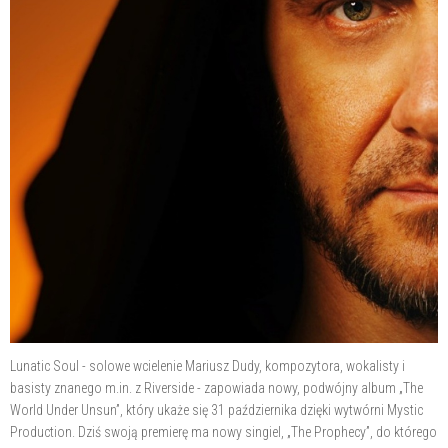
Lunatic Soul - solowe wcielenie Mariusz Dudy, kompozytora, wokalisty i
basisty znanego m.in. z Riverside - zapowiada nowy, podwójny album „The
World Under Unsun”, który ukaże się 31 października dzięki wytwórni Mystic
Production. Dziś swoją premierę ma nowy singiel, „The Prophecy”, do którego