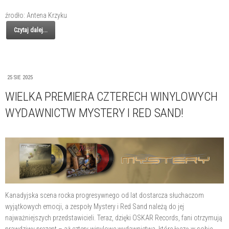
źrodło: Antena Krzyku
Czytaj dalej...
25 SIE 2025
WIELKA PREMIERA CZTERECH WINYLOWYCH
WYDAWNICTW MYSTERY I RED SAND!
Kanadyjska scena rocka progresywnego od lat dostarcza słuchaczom
wyjątkowych emocji, a zespoły Mystery i Red Sand należą do jej
najważniejszych przedstawicieli. Teraz, dzięki OSKAR Records, fani otrzymują
prawdziwy prezent – aż cztery winylowe wydawnictwa, które łączą w sobie