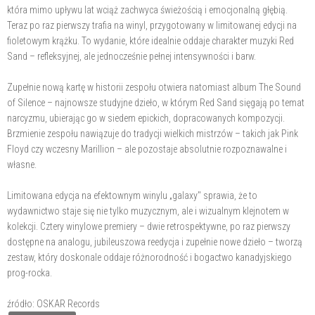
która mimo upływu lat wciąż zachwyca świeżością i emocjonalną głębią.
Teraz po raz pierwszy trafia na winyl, przygotowany w limitowanej edycji na
fioletowym krążku. To wydanie, które idealnie oddaje charakter muzyki Red
Sand – refleksyjnej, ale jednocześnie pełnej intensywności i barw.
Zupełnie nową kartę w historii zespołu otwiera natomiast album The Sound
of Silence – najnowsze studyjne dzieło, w którym Red Sand sięgają po temat
narcyzmu, ubierając go w siedem epickich, dopracowanych kompozycji.
Brzmienie zespołu nawiązuje do tradycji wielkich mistrzów – takich jak Pink
Floyd czy wczesny Marillion – ale pozostaje absolutnie rozpoznawalne i
własne.
Limitowana edycja na efektownym winylu „galaxy" sprawia, że to
wydawnictwo staje się nie tylko muzycznym, ale i wizualnym klejnotem w
kolekcji. Cztery winylowe premiery – dwie retrospektywne, po raz pierwszy
dostępne na analogu, jubileuszowa reedycja i zupełnie nowe dzieło – tworzą
zestaw, który doskonale oddaje różnorodność i bogactwo kanadyjskiego
prog-rocka.
źródło: OSKAR Records