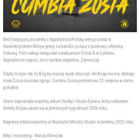
Weź tradycyjną piosenkę z Appalachów.Polską wersję osadź w
Świętokrzyskiem.Motyw grany na bandżo połącz z punkową orkiestrą
folkową. Film nakręć nieopodal sanktuarium Polski B w Licheniu.
Algorytmom napisz, że to cumbia argentina. Zamieszaj.
Gdyby to było złe, to Bóg by inaczej świat stworzył. Ale Boga nie ma, dlatego
mała Zosia musiała zginąć. Cumbia Zosia premierowo 22 sierpnia w samo
południe.
Utwór zapowiada wspólny album Hańby! i Hioba Dylana, który nakładem
Anteny Krzyku ukaże się w pierwszych tygodniach 2026 roku.
Nagrania zrealizowaliśmy w Mustache Ministry Studio w kwietniu 2025 roku.
Miks i mastering - Marcin Klimczak