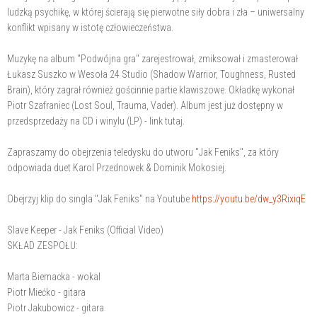
ludzką psychikę, w której ścierają się pierwotne siły dobra i zła – uniwersalny
konflikt wpisany w istotę człowieczeństwa.
Muzykę na album "Podwójna gra" zarejestrował, zmiksował i zmasterował
Łukasz Suszko w Wesoła 24 Studio (Shadow Warrior, Toughness, Rusted
Brain), który zagrał również gościnnie partie klawiszowe. Okładkę wykonał
Piotr Szafraniec (Lost Soul, Trauma, Vader). Album jest już dostępny w
przedsprzedaży na CD i winylu (LP) - link tutaj.
Zapraszamy do obejrzenia teledysku do utworu "Jak Feniks", za który
odpowiada duet Karol Przednowek & Dominik Mokosiej.
Obejrzyj klip do singla "Jak Feniks" na Youtube
https://youtu.be/dw_y3RixiqE
Slave Keeper - Jak Feniks (Official Video)
SKŁAD ZESPOŁU:
Marta Biernacka - wokal
Piotr Miećko - gitara
Piotr Jakubowicz - gitara