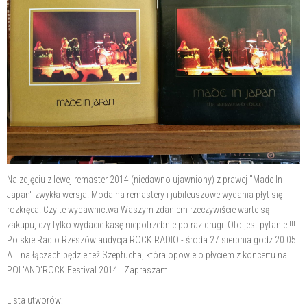
Na zdjęciu z lewej remaster 2014 (niedawno ujawniony) z prawej "Made In
Japan" zwykła wersja. Moda na remastery i jubileuszowe wydania płyt się
rozkręca. Czy te
wydawnictwa Waszym zdaniem rzeczywiście warte są
zakupu, czy tylko wydacie kasę niepotrzebnie po raz drugi. Oto jest pytanie !!!
Polskie Radio Rzeszów audycja ROCK RADIO - środa 27 sierpnia godz.20.05 !
A... na łączach będzie też Szeptucha, która opowie o płyciem z koncertu na
POL'AND'ROCK Festival 2014 ! Zapraszam !
Lista utworów: