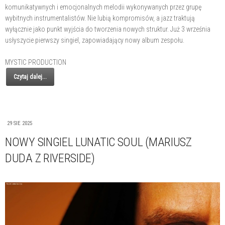
komunikatywnych i emocjonalnych melodii wykonywanych przez grupę
wybitnych instrumentalistów. Nie lubią kompromisów, a jazz traktują
wyłącznie jako punkt wyjścia do tworzenia nowych struktur. Już 3 września
usłyszycie pierwszy singiel, zapowiadający nowy album zespołu.
MYSTIC PRODUCTION
Czytaj dalej...
29 SIE 2025
NOWY SINGIEL LUNATIC SOUL (MARIUSZ
DUDA Z RIVERSIDE)