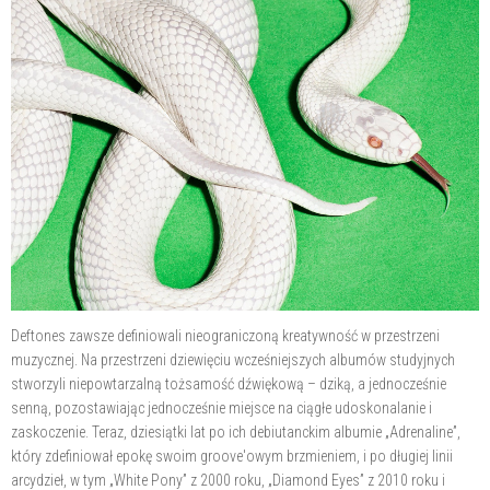
Deftones zawsze definiowali nieograniczoną kreatywność w przestrzeni
muzycznej. Na przestrzeni dziewięciu wcześniejszych albumów studyjnych
stworzyli niepowtarzalną tożsamość dźwiękową – dziką, a jednocześnie
senną, pozostawiając jednocześnie miejsce na ciągłe udoskonalanie i
zaskoczenie. Teraz, dziesiątki lat po ich debiutanckim albumie „Adrenaline”,
który zdefiniował epokę swoim groove'owym brzmieniem, i po długiej linii
arcydzieł, w tym „White Pony” z 2000 roku, „Diamond Eyes” z 2010 roku i