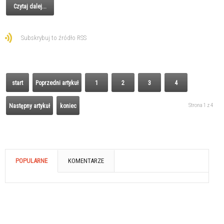
Czytaj dalej...
Subskrybuj to źródło RSS
start
Poprzedni artykuł
1
2
3
4
Strona 1 z 4
Następny artykuł
koniec
POPULARNE
KOMENTARZE