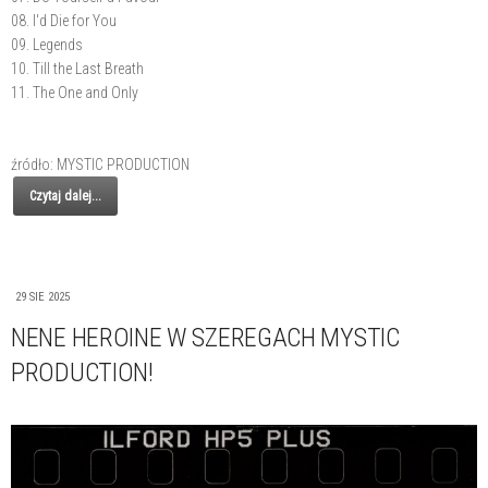
08. I'd Die for You
09. Legends
10. Till the Last Breath
11. The One and Only
źródło: MYSTIC PRODUCTION
Czytaj dalej...
29 SIE 2025
NENE HEROINE W SZEREGACH MYSTIC
PRODUCTION!