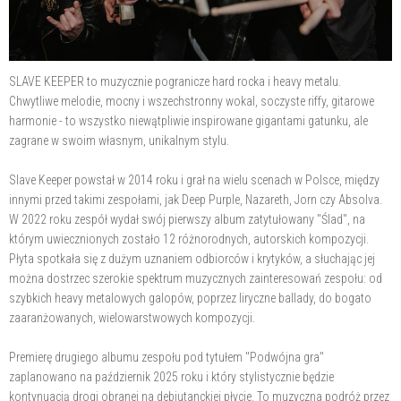
SLAVE KEEPER to muzycznie pogranicze hard rocka i heavy metalu.
Chwytliwe melodie, mocny i wszechstronny wokal, soczyste riffy, gitarowe
harmonie - to wszystko niewątpliwie inspirowane gigantami gatunku, ale
zagrane w swoim własnym, unikalnym stylu.
Slave Keeper powstał w 2014 roku i grał na wielu scenach w Polsce, między
innymi przed takimi zespołami, jak Deep Purple, Nazareth, Jorn czy Absolva.
W 2022 roku zespół wydał swój pierwszy album zatytułowany "Ślad", na
którym uwiecznionych zostało 12 różnorodnych, autorskich kompozycji.
Płyta spotkała się z dużym uznaniem odbiorców i krytyków, a słuchając jej
można dostrzec szerokie spektrum muzycznych zainteresowań zespołu: od
szybkich heavy metalowych galopów, poprzez liryczne ballady, do bogato
zaaranżowanych, wielowarstwowych kompozycji.
Premierę drugiego albumu zespołu pod tytułem "Podwójna gra"
zaplanowano na październik 2025 roku i który stylistycznie będzie
kontynuacją drogi obranej na debiutanckiej płycie. To muzyczna podróż przez