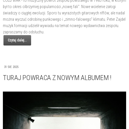
COLD WAR - to muzyczny powrót zespołu powstałego w 1985 roku, w którym
był to okres olbrzymiej popularności „nowej fali". Nowe wcielenie załogi
świadczy o ciągłej ewolucji. Sporo tu wyrazistych gitarowych riffów, ale nadal
można wyczuć odrobinę punkowego i „zimno-falowego" klimatu. Peter Zajdel
muzyk formacji udzielił wywiadu na temat nowego wydawnictwa zespołu.
zapraszamy do odsłuchu.
Czytaj dalej...
31 SIE 2025
TURAJ POWRACA Z NOWYM ALBUMEM !