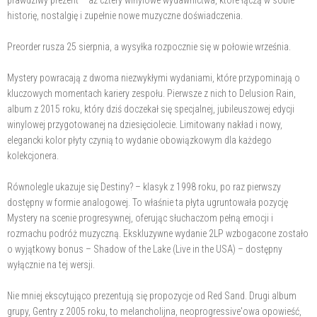
historię, nostalgię i zupełnie nowe muzyczne doświadczenia.
Preorder rusza 25 sierpnia, a wysyłka rozpocznie się w połowie września.
Mystery powracają z dwoma niezwykłymi wydaniami, które przypominają o
kluczowych momentach kariery zespołu. Pierwsze z nich to Delusion Rain,
album z 2015 roku, który dziś doczekał się specjalnej, jubileuszowej edycji
winylowej przygotowanej na dziesięciolecie. Limitowany nakład i nowy,
elegancki kolor płyty czynią to wydanie obowiązkowym dla każdego
kolekcjonera.
Równolegle ukazuje się Destiny? – klasyk z 1998 roku, po raz pierwszy
dostępny w formie analogowej. To właśnie ta płyta ugruntowała pozycję
Mystery na scenie progresywnej, oferując słuchaczom pełną emocji i
rozmachu podróż muzyczną. Ekskluzywne wydanie 2LP wzbogacone zostało
o wyjątkowy bonus – Shadow of the Lake (Live in the USA) – dostępny
wyłącznie na tej wersji.
Nie mniej ekscytująco prezentują się propozycje od Red Sand. Drugi album
grupy, Gentry z 2005 roku, to melancholijna, neoprogressive'owa opowieść,