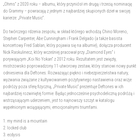
„Ohms” z 2020 roku – albumu, który przyniósł im drugą i trzecią nominację
do Grammy – powracają z jednym z najbardziej skupionych dzieł w swojej
karierze: „Private Music”.
Do twórczego rdzenia zespołu, w skład którego wchodzą Chino Moreno,
Stephen Carpenter, Abe Cunningham i Frank Delgado (a także basista
koncertowy Fred Sablan, który pojawia się na albumie), dołącza producent
Nick Raskulinecz, który wcześniej pracował przy „Diamond Eyes” i
porywającym „Koi No Yokan” z 2012 roku. Rezultatem jest zwięzły,
mistrzowsko poprowadzony 11-utworowy zestaw, który stanowi nowy punkt
odniesienia dla Deftones. Rozważając piękno i niebezpieczeństwa natury,
wyzwania związane z kultywowaniem pozytywnego nastawienia oraz wizje
podróży poza sferę fizyczną, „Private Music” prezentuje Deftones w ich
najbardziej rozwiniętej formie. Będąc jednocześnie psychodeliczną podróżą i
wstrząsającym uderzeniem, jest to najnowszy szczyt w katalogu
wypełnionym wciągającymi, emocjonalnymi triumfami.
1. my mind is a mountain
2. locked club
3. ecdysis