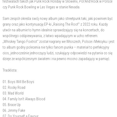
festiwalach takich jak Punk Rock Holiday w Słowenii, Pol'And'Rock w Polsce
czy Punk Rock Bowling w Las Vegas w stanie Nevada.
Sam zespół określa swój nowy album jako streetpunk taki, jaki powinien być
grany oraz jako kontynuację EP-ki „Raising The Roof" z 2022 roku. Każdy
utwór na albumie to hymn idealnie sprawdzający się na koncertach, do
wspólnego odśpiewywania, z łatwo wpadającym w ucho refrenem.
„Whiskey Tango Foxtrot" został nagrany we Włoszech, Polsce i Meksyku i jest
to album godny polecenia nie tylko fanom punka – materiał to perfekcyjny
cios, jednocześnie jednoczący ludzi, szukający odpowiedzi na pytania co się
dzieje ze współczesnym światem i na pewno mocno zapadający w pamięć.
Tracklista:
01. Boys Will Be Boys
02. Rocky Road
03. Mad World
04. Family Isn't Always Blood
05. Brace Up
06. Jimmy Fake
07. Do Yourself a Favour