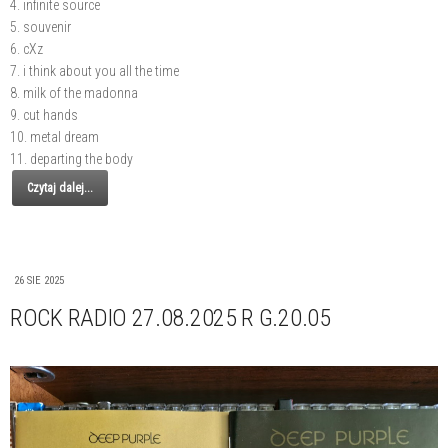
4. infinite source
5. souvenir
6. cXz
7. i think about you all the time
8. milk of the madonna
9. cut hands
10. metal dream
11. departing the body
Czytaj dalej...
26 SIE 2025
ROCK RADIO 27.08.2025 R G.20.05