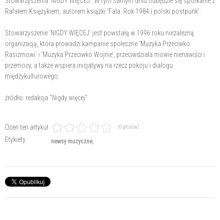
Stowarzyszenia ‘NIGDY WIĘCEJ’. W tym samym dniu odbędzie się spotkanie z
Rafałem Księżykiem, autorem książki ‘Fala. Rok 1984 i polski postpunk’.
Stowarzyszenie ‘NIGDY WIĘCEJ’ jest powstałą w 1996 roku niezależną
organizacją, która prowadzi kampanie społeczne ‘Muzyka Przeciwko
Rasizmowi’ i ‘Muzyka Przeciwko Wojnie’, przeciwdziała mowie nienawiści i
przemocy, a także wspiera inicjatywy na rzecz pokoju i dialogu
międzykulturowego.
źródło: redakcja "Nigdy więcej"
Oceń ten artykuł
(0 głosów)
Etykiety
newsy muzyczne