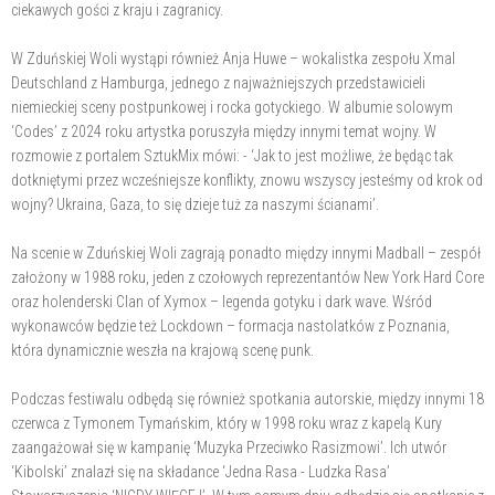
ciekawych gości z kraju i zagranicy.
W Zduńskiej Woli wystąpi również Anja Huwe – wokalistka zespołu Xmal
Deutschland z Hamburga, jednego z najważniejszych przedstawicieli
niemieckiej sceny postpunkowej i rocka gotyckiego. W albumie solowym
‘Codes’ z 2024 roku artystka poruszyła między innymi temat wojny. W
rozmowie z portalem SztukMix mówi: - ‘Jak to jest możliwe, że będąc tak
dotkniętymi przez wcześniejsze konflikty, znowu wszyscy jesteśmy od krok od
wojny? Ukraina, Gaza, to się dzieje tuż za naszymi ścianami’.
Na scenie w Zduńskiej Woli zagrają ponadto między innymi Madball – zespół
założony w 1988 roku, jeden z czołowych reprezentantów New York Hard Core
oraz holenderski Clan of Xymox – legenda gotyku i dark wave. Wśród
wykonawców będzie też Lockdown – formacja nastolatków z Poznania,
która dynamicznie weszła na krajową scenę punk.
Podczas festiwalu odbędą się również spotkania autorskie, między innymi 18
czerwca z Tymonem Tymańskim, który w 1998 roku wraz z kapelą Kury
zaangażował się w kampanię ‘Muzyka Przeciwko Rasizmowi’. Ich utwór
‘Kibolski’ znalazł się na składance ‘Jedna Rasa - Ludzka Rasa’