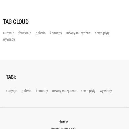
TAG CLOUD
audycje
festiwale
galeria
koncerty
newsy muzyczne
nowe płyty
wywiady
TAGI:
audycje
galeria
koncerty
newsy muzyczne
nowe płyty
wywiady
Home