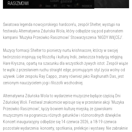
RASIZMOWI
Światowa legenda nowojorskiego hardcore’u, zespół Shelter, wystąpi na
festiwalu Alternatywna Zduńska Wola, który odbędzie się pod patronatem
kampanii ‘Muzyka Przeciwko Rasizmowi’ Stowarzyszenia ‘NIGDY WIĘCEJ’.
Muzycy formacji Shelter to pionierzy nurtu krishnacore, którzy w swojej
twórczości inspirują się filozofią i kulturą Indii, zwłaszcza tradycją religijną
Hare Kryszna, opartą na szacunku dla wszystkich żywych istot. Zespół wiąże
te wątki z przesłaniem ruchu straight edge, promującym styl życia wolny od
używek. Lider zespołu Ray Cappo, znany również jako Raghunath Das, jest
cenionym nauczycielem jogi i filozofii wschodniej.
Alternatywna Zduńska Wola to wydarzenie muzyczne będące częścią Dni
Zduńskiej Woli. Festiwal znakomicie wpisuje się w przesłanie akcji ‘Muzyka
Przeciwko Rasizmowi’, łączy bowiem kulturę miejską ze zjawiskami
muzycznymi na pograniczu różnych gatunków i różnorodnych dźwięków.
Koncert inauguracyjny odbędzie się 14 czerwca 2026, a 18-19 czerwca
pozostałe wydarzenia: koncerty, spotkania, prelekcje i wystawy. Nie zabraknie