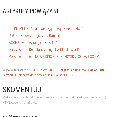
ARTYKUŁY POWIĄZANE
FELINE MELINDA zapowiadają nową EP-kę „Duets II”
PRONG – nowy singiel „The Banner”
ACCEPT – nowy singiel „Save Us”
Darek Dymek. Debiutancki singiel ‘All That I Want’
Velveteen Queen - NOWY SINGIEL / TELEDYSK „TOO FAR GONE”
Więcej w tej kategorii:
« 20 lat płyty „2006” - jubileusz albumu Cool Kids of Death
Daffodil Pill premiera drugiego albumu "Live at NCPP" »
SKOMENTUJ
Make sure you enter all the required information, indicated by an asterisk (*).
HTML code is not allowed.