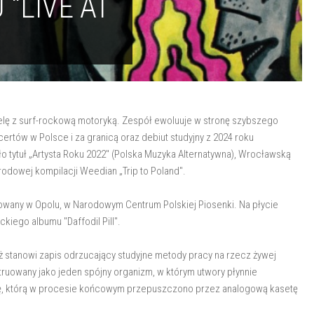
"LIVE AT
delę z surf-rockową motoryką. Zespół ewoluuje w stronę szybszego
ertów w Polsce i za granicą oraz debiut studyjny z 2024 roku
o tytuł „Artysta Roku 2022" (Polska Muzyka Alternatywna), Wrocławską
rodowej kompilacji Weedian „Trip to Poland".
rowany w Opolu, w Narodowym Centrum Polskiej Piosenki. Na płycie
kiego albumu "Daffodil Pill".
 stanowi zapis odrzucający studyjne metody pracy na rzecz żywej
nstruowany jako jeden spójny organizm, w którym utwory płynnie
rę, którą w procesie końcowym przepuszczono przez analogową kasetę