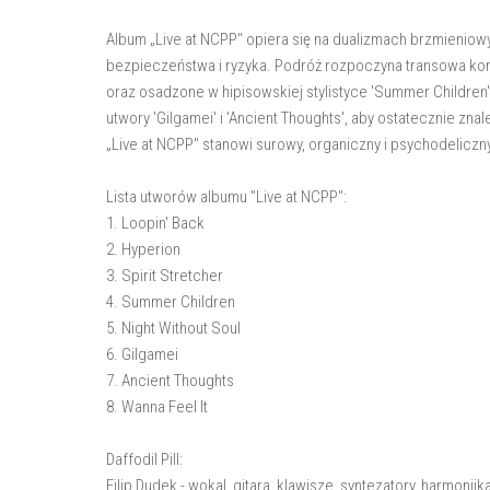
Album „Live at NCPP" opiera się na dualizmach brzmieniowy
bezpieczeństwa i ryzyka. Podróż rozpoczyna transowa kompo
oraz osadzone w hipisowskiej stylistyce 'Summer Children
utwory 'Gilgamei' i 'Ancient Thoughts', aby ostatecznie zna
„Live at NCPP" stanowi surowy, organiczny i psychodeliczny
Lista utworów albumu "Live at NCPP":
1. Loopin' Back
2. Hyperion
3. Spirit Stretcher
4. Summer Children
5. Night Without Soul
6. Gilgamei
7. Ancient Thoughts
8. Wanna Feel It
Daffodil Pill:
Filip Dudek - wokal, gitara, klawisze, syntezatory, harmonijk