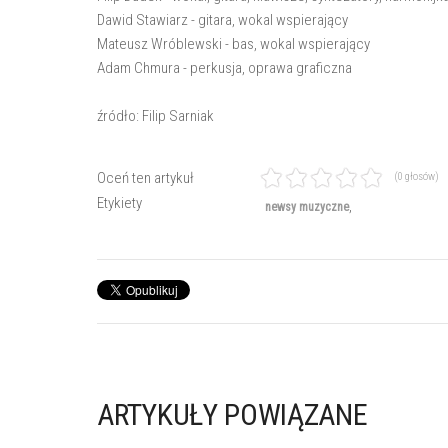
Dawid Stawiarz - gitara, wokal wspierający
Mateusz Wróblewski - bas, wokal wspierający
Adam Chmura - perkusja, oprawa graficzna
źródło: Filip Sarniak
Oceń ten artykuł
(0 głosów)
Etykiety
newsy muzyczne
ARTYKUŁY POWIĄZANE