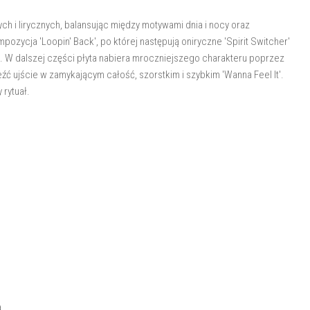
ch i lirycznych, balansując między motywami dnia i nocy oraz
zycja 'Loopin' Back', po której następują oniryczne 'Spirit Switcher'
'. W dalszej części płyta nabiera mroczniejszego charakteru poprzez
leźć ujście w zamykającym całość, szorstkim i szybkim 'Wanna Feel It'.
 rytuał.
a