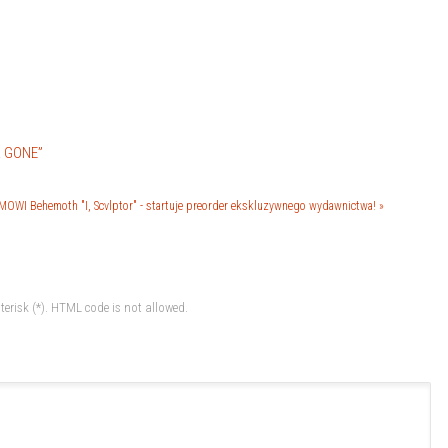
R GONE”
ZMOWI
Behemoth "I, Scvlptor" - startuje preorder ekskluzywnego wydawnictwa! »
terisk (*). HTML code is not allowed.