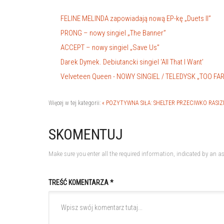
FELINE MELINDA zapowiadają nową EP-kę „Duets II”
PRONG – nowy singiel „The Banner”
ACCEPT – nowy singiel „Save Us”
Darek Dymek. Debiutancki singiel ‘All That I Want’
Velveteen Queen - NOWY SINGIEL / TELEDYSK „TOO FA
Więcej w tej kategorii:
« POZYTYWNA SIŁA: SHELTER PRZECIWKO RASI
SKOMENTUJ
Make sure you enter all the required information, indicated by an as
TREŚĆ KOMENTARZA *