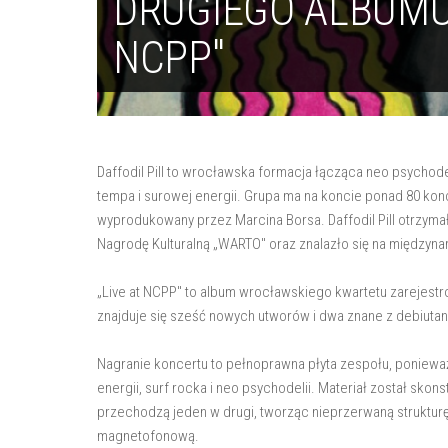
DRUGIEGO ALBUMU 
NCPP"
Daffodil Pill to wrocławska formacja łącząca neo psycho
tempa i surowej energii. Grupa ma na koncie ponad 80 konc
wyprodukowany przez Marcina Borsa. Daffodil Pill otrzymał
Nagrodę Kulturalną „WARTO" oraz znalazło się na międzyna
„Live at NCPP" to album wrocławskiego kwartetu zarejest
znajduje się sześć nowych utworów i dwa znane z debiutanc
Nagranie koncertu to pełnoprawna płyta zespołu, ponieważ
energii, surf rocka i neo psychodelii. Materiał został sko
przechodzą jeden w drugi, tworząc nieprzerwaną struktu
magnetofonową.