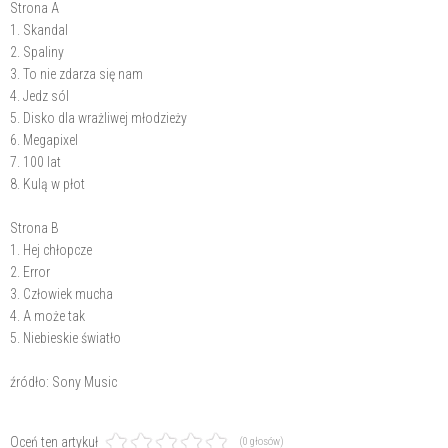
Strona A
1. Skandal
2. Spaliny
3. To nie zdarza się nam
4. Jedz sól
5. Disko dla wrażliwej młodzieży
6. Megapixel
7. 100 lat
8. Kulą w płot
Strona B
1. Hej chłopcze
2. Error
3. Człowiek mucha
4. A może tak
5. Niebieskie światło
źródło: Sony Music
Oceń ten artykuł
(0 głosów)