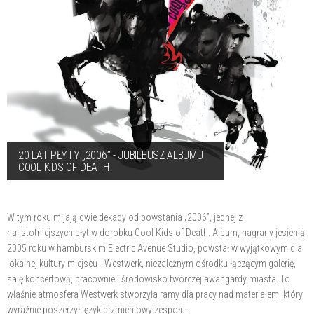
20 LAT PŁYTY „2006” - JUBILEUSZ ALBUMU
COOL KIDS OF DEATH
W tym roku mijają dwie dekady od powstania „2006”, jednej z
najistotniejszych płyt w dorobku Cool Kids of Death. Album, nagrany jesienią
2005 roku w hamburskim Electric Avenue Studio, powstał w wyjątkowym dla
lokalnej kultury miejscu - Westwerk, niezależnym ośrodku łączącym galerię,
salę koncertową, pracownie i środowisko twórczej awangardy miasta. To
właśnie atmosfera Westwerk stworzyła ramy dla pracy nad materiałem, który
wyraźnie poszerzył język brzmieniowy zespołu.