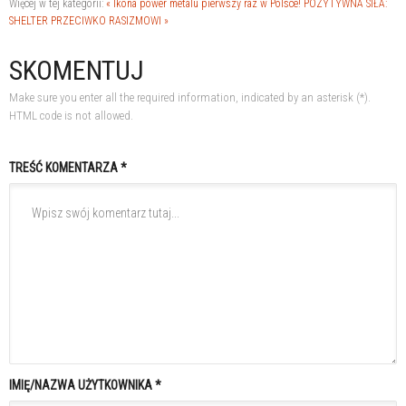
Więcej w tej kategorii:
« Ikona power metalu pierwszy raz w Polsce!
POZYTYWNA SIŁA:
SHELTER PRZECIWKO RASIZMOWI »
SKOMENTUJ
Make sure you enter all the required information, indicated by an asterisk (*).
HTML code is not allowed.
TREŚĆ KOMENTARZA *
IMIĘ/NAZWA UŻYTKOWNIKA *