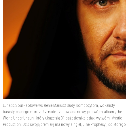
Lunatic Soul - solowe wcielenie Mariusz Dudy, kompozytora, wokalisty i
basisty znanego m.in. z Riverside - zapowiada nowy, podwójny album „The
World Under Unsun”, który ukaże się 31 października dzięki wytwórni Mystic
Production. Dziś swoją premierę ma nowy singiel, „The Prophecy”, do którego