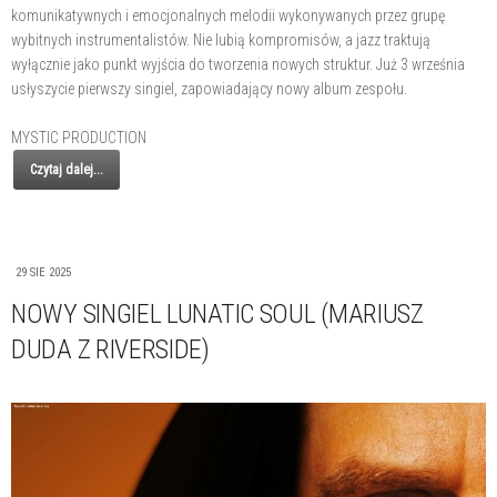
komunikatywnych i emocjonalnych melodii wykonywanych przez grupę
wybitnych instrumentalistów. Nie lubią kompromisów, a jazz traktują
wyłącznie jako punkt wyjścia do tworzenia nowych struktur. Już 3 września
usłyszycie pierwszy singiel, zapowiadający nowy album zespołu.
MYSTIC PRODUCTION
Czytaj dalej...
29 SIE 2025
NOWY SINGIEL LUNATIC SOUL (MARIUSZ
DUDA Z RIVERSIDE)