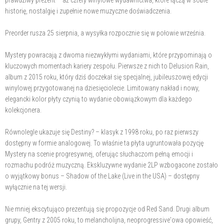
historię, nostalgię i zupełnie nowe muzyczne doświadczenia.
Preorder rusza 25 sierpnia, a wysyłka rozpocznie się w połowie września.
Mystery powracają z dwoma niezwykłymi wydaniami, które przypominają o
kluczowych momentach kariery zespołu. Pierwsze z nich to Delusion Rain,
album z 2015 roku, który dziś doczekał się specjalnej, jubileuszowej edycji
winylowej przygotowanej na dziesięciolecie. Limitowany nakład i nowy,
elegancki kolor płyty czynią to wydanie obowiązkowym dla każdego
kolekcjonera.
Równolegle ukazuje się Destiny? – klasyk z 1998 roku, po raz pierwszy
dostępny w formie analogowej. To właśnie ta płyta ugruntowała pozycję
Mystery na scenie progresywnej, oferując słuchaczom pełną emocji i
rozmachu podróż muzyczną. Ekskluzywne wydanie 2LP wzbogacone zostało
o wyjątkowy bonus – Shadow of the Lake (Live in the USA) – dostępny
wyłącznie na tej wersji.
Nie mniej ekscytująco prezentują się propozycje od Red Sand. Drugi album
grupy, Gentry z 2005 roku, to melancholijna, neoprogressive'owa opowieść,