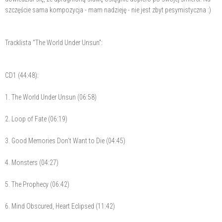
szczęście sama kompozycja - mam nadzieję - nie jest zbyt pesymistyczna :)
Tracklista “The World Under Unsun”:
CD1 (44:48):
1. The World Under Unsun (06:58)
2. Loop of Fate (06:19)
3. Good Memories Don’t Want to Die (04:45)
4. Monsters (04:27)
5. The Prophecy (06:42)
6. Mind Obscured, Heart Eclipsed (11:42)