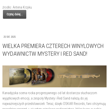
źrodło: Antena Krzyku
Czytaj dalej...
25 SIE 2025
WIELKA PREMIERA CZTERECH WINYLOWYCH
WYDAWNICTW MYSTERY I RED SAND!
Kanadyjska scena rocka progresywnego od lat dostarcza słuchaczom
wyjątkowych emocji, a zespoły Mystery i Red Sand należą do jej
najważniejszych przedstawicieli. Teraz, dzięki OSKAR Records, fani otrzymują
prawdziwy prezent – aż cztery winylowe wydawnictwa, które łączą w sobie