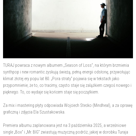
TURAJ powraca z nowym albumem „Season of Loss”, na którym brzmienia
synthpop i new romantic zyskują świeżą, pełną energii odsłonę, przywołując
klimat złotej ery popu lat 80. „Pora straty” pojawia się w tekstach jako
przypomnienie, że to, co tracimy, często staje się zalążkiem czegoś nowego i
pięknego. To, co wydaje się końcem staje się początkiem.
Za mix i mastering płyty odpowiada Wojciech Stecko (Mindheal), a za oprawę
graficzną i zdjęcia Ela Szustakowska.
Premiera albumu zaplanowana jest na 3 października 2025, a wrześniowe
single „Box” i „Mr. BIG” zwiastują muzyczną podróż, jakiej w dorobku Turaja