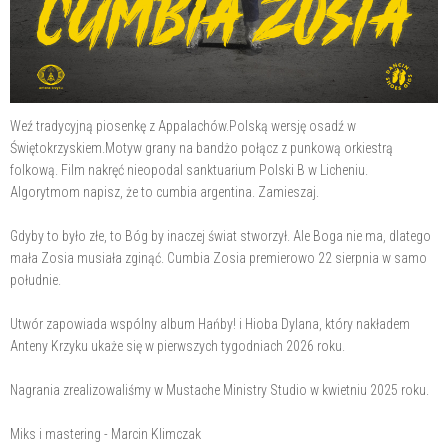
Weź tradycyjną piosenkę z Appalachów.Polską wersję osadź w
Świętokrzyskiem.Motyw grany na bandżo połącz z punkową orkiestrą
folkową. Film nakręć nieopodal sanktuarium Polski B w Licheniu.
Algorytmom napisz, że to cumbia argentina. Zamieszaj.
Gdyby to było złe, to Bóg by inaczej świat stworzył. Ale Boga nie ma, dlatego
mała Zosia musiała zginąć. Cumbia Zosia premierowo 22 sierpnia w samo
południe.
Utwór zapowiada wspólny album Hańby! i Hioba Dylana, który nakładem
Anteny Krzyku ukaże się w pierwszych tygodniach 2026 roku.
Nagrania zrealizowaliśmy w Mustache Ministry Studio w kwietniu 2025 roku.
Miks i mastering - Marcin Klimczak