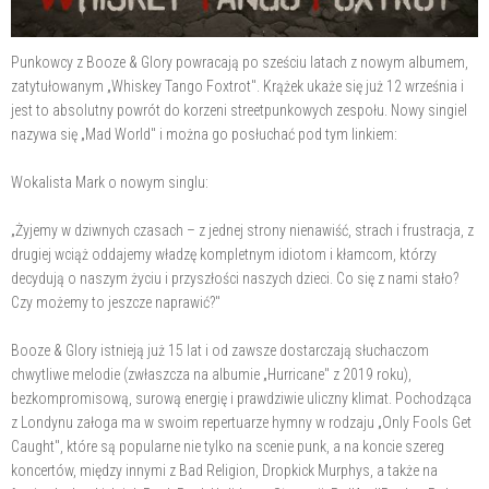
Punkowcy z Booze & Glory powracają po sześciu latach z nowym albumem,
zatytułowanym „Whiskey Tango Foxtrot". Krążek ukaże się już 12 września i
jest to absolutny powrót do korzeni streetpunkowych zespołu. Nowy singiel
nazywa się „Mad World" i można go posłuchać pod tym linkiem:
Wokalista Mark o nowym singlu:
„Żyjemy w dziwnych czasach – z jednej strony nienawiść, strach i frustracja, z
drugiej wciąż oddajemy władzę kompletnym idiotom i kłamcom, którzy
decydują o naszym życiu i przyszłości naszych dzieci. Co się z nami stało?
Czy możemy to jeszcze naprawić?"
Booze & Glory istnieją już 15 lat i od zawsze dostarczają słuchaczom
chwytliwe melodie (zwłaszcza na albumie „Hurricane" z 2019 roku),
bezkompromisową, surową energię i prawdziwie uliczny klimat. Pochodząca
z Londynu załoga ma w swoim repertuarze hymny w rodzaju „Only Fools Get
Caught", które są popularne nie tylko na scenie punk, a na koncie szereg
koncertów, między innymi z Bad Religion, Dropkick Murphys, a także na