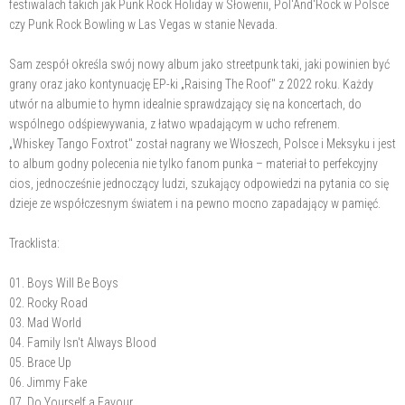
festiwalach takich jak Punk Rock Holiday w Słowenii, Pol'And'Rock w Polsce
czy Punk Rock Bowling w Las Vegas w stanie Nevada.
Sam zespół określa swój nowy album jako streetpunk taki, jaki powinien być
grany oraz jako kontynuację EP-ki „Raising The Roof" z 2022 roku. Każdy
utwór na albumie to hymn idealnie sprawdzający się na koncertach, do
wspólnego odśpiewywania, z łatwo wpadającym w ucho refrenem.
„Whiskey Tango Foxtrot" został nagrany we Włoszech, Polsce i Meksyku i jest
to album godny polecenia nie tylko fanom punka – materiał to perfekcyjny
cios, jednocześnie jednoczący ludzi, szukający odpowiedzi na pytania co się
dzieje ze współczesnym światem i na pewno mocno zapadający w pamięć.
Tracklista:
01. Boys Will Be Boys
02. Rocky Road
03. Mad World
04. Family Isn't Always Blood
05. Brace Up
06. Jimmy Fake
07. Do Yourself a Favour