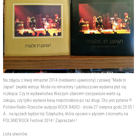
Na zdjęciu z lewej remaster 2014 (niedawno ujawniony) z prawej "Made In
Japan" zwykła wersja. Moda na remastery i jubileuszowe wydania płyt się
rozkręca. Czy te
wydawnictwa Waszym zdaniem rzeczywiście warte są
zakupu, czy tylko wydacie kasę niepotrzebnie po raz drugi. Oto jest pytanie !!!
Polskie Radio Rzeszów audycja ROCK RADIO - środa 27 sierpnia godz.20.05 !
A... na łączach będzie też Szeptucha, która opowie o płyciem z koncertu na
POL'AND'ROCK Festival 2014 ! Zapraszam !
Lista utworów: