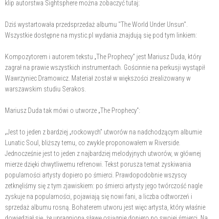
klip autorstwa Sightsphere można zobaczyć tutaj:
Dziś wystartowała przedsprzedaż albumu "The World Under Unsun".
Wszystkie dostępne na mystic.pl wydania znajdują się pod tym linkiem:
Kompozytorem i autorem tekstu „The Prophecy” jest Mariusz Duda, który
zagrał na prawie wszystkich instrumentach. Gościnnie na perkusji wystąpił
Wawrzyniec Dramowicz. Materiał został w większości zrealizowany w
warszawskim studiu Serakos.
Mariusz Duda tak mówi o utworze „The Prophecy”:
„Jest to jeden z bardziej „rockowych” utworów na nadchodzącym albumie
Lunatic Soul, bliższy temu, co zwykle proponowałem w Riverside.
Jednocześnie jest to jeden z najbardziej melodyjnych utworów, w głównej
mierze dzięki chwytliwemu refrenowi. Tekst porusza temat zyskiwania
popularności artysty dopiero po śmierci. Prawdopodobnie wszyscy
zetknęliśmy się z tym zjawiskiem: po śmierci artysty jego twórczość nagle
zyskuje na popularności, pojawiają się nowi fani, a liczba odtworzeń i
sprzedaż albumu rosną. Bohaterem utworu jest więc artysta, który właśnie
dowiedział się, że upragnioną sławę osiągnie dopiero po swojej śmierci. Na