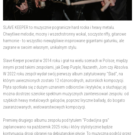
SLAVE KEEPER to muzycznie pogranicze hard rocka i heavy metalu.
Chwytliwe melodie, mocny i wszechstronny wokal, soczyste riffy, gitarowe
harmonie - to wszystko niewątpliwie inspirowane gigantami gatunku, ale
zagrane w swoim własnym, unikalnym stylu.
Slave Keeper powstał w 2014 roku i grał na wielu scenach w Polsce, między
innymi przed takimi zespołami, jak Deep Purple, Nazareth, Jorn czy Absolva.
W 2022 roku zespół wydał swój pierwszy album zatytułowany "Ślad", na
którym uwiecznionych zostało 12 różnorodnych, autorskich kompozycji.
Płyta spotkała się z dużym uznaniem odbiorców i krytyków, a słuchając jej
można dostrzec szerokie spektrum muzycznych zainteresowań zespołu: od
szybkich heavy metalowych galopów, poprzez liryczne ballady, do bogato
zaaranżowanych, wielowarstwowych kompozycji.
Premierę drugiego albumu zespołu pod tytułem "Podwójna gra"
zaplanowano na październik 2025 roku i który stylistycznie będzie
kontynuacją drogi obranej na debiutanckiej płycie. To muzyczna podróż przez