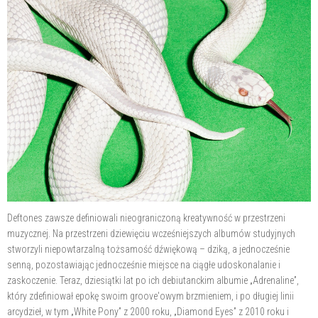
Deftones zawsze definiowali nieograniczoną kreatywność w przestrzeni
muzycznej. Na przestrzeni dziewięciu wcześniejszych albumów studyjnych
stworzyli niepowtarzalną tożsamość dźwiękową – dziką, a jednocześnie
senną, pozostawiając jednocześnie miejsce na ciągłe udoskonalanie i
zaskoczenie. Teraz, dziesiątki lat po ich debiutanckim albumie „Adrenaline”,
który zdefiniował epokę swoim groove'owym brzmieniem, i po długiej linii
arcydzieł, w tym „White Pony” z 2000 roku, „Diamond Eyes” z 2010 roku i