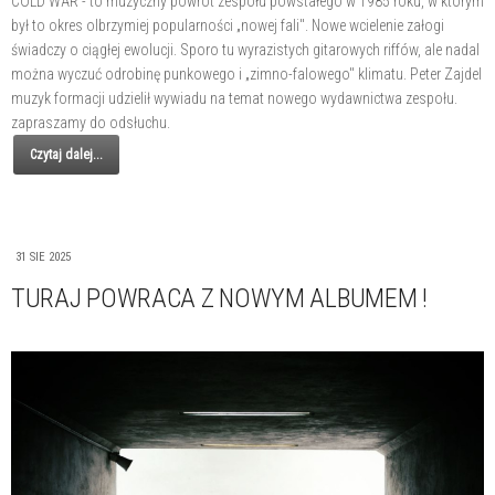
COLD WAR - to muzyczny powrót zespołu powstałego w 1985 roku, w którym
był to okres olbrzymiej popularności „nowej fali". Nowe wcielenie załogi
świadczy o ciągłej ewolucji. Sporo tu wyrazistych gitarowych riffów, ale nadal
można wyczuć odrobinę punkowego i „zimno-falowego" klimatu. Peter Zajdel
muzyk formacji udzielił wywiadu na temat nowego wydawnictwa zespołu.
zapraszamy do odsłuchu.
Czytaj dalej...
31 SIE 2025
TURAJ POWRACA Z NOWYM ALBUMEM !