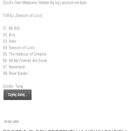
(God's Own Medicine, Hidden By Ivy) jeszcze nie było.
TURAJ „Season of Loss”
01. Mr. BIG
02. Box
03. Halo
04. Season of Loss
05. The Harbour of Dreams
06. All My Friends Are Gone
07. Neverland
08. River Banks
źródło: Turaj
Czytaj dalej...
29 SIE 2025