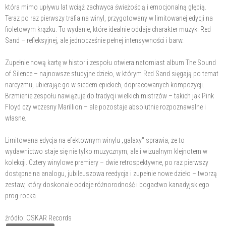
która mimo upływu lat wciąż zachwyca świeżością i emocjonalną głębią.
Teraz po raz pierwszy trafia na winyl, przygotowany w limitowanej edycji na
fioletowym krążku. To wydanie, które idealnie oddaje charakter muzyki Red
Sand – refleksyjnej, ale jednocześnie pełnej intensywności i barw.
Zupełnie nową kartę w historii zespołu otwiera natomiast album The Sound
of Silence – najnowsze studyjne dzieło, w którym Red Sand sięgają po temat
narcyzmu, ubierając go w siedem epickich, dopracowanych kompozycji.
Brzmienie zespołu nawiązuje do tradycji wielkich mistrzów – takich jak Pink
Floyd czy wczesny Marillion – ale pozostaje absolutnie rozpoznawalne i
własne.
Limitowana edycja na efektownym winylu „galaxy" sprawia, że to
wydawnictwo staje się nie tylko muzycznym, ale i wizualnym klejnotem w
kolekcji. Cztery winylowe premiery – dwie retrospektywne, po raz pierwszy
dostępne na analogu, jubileuszowa reedycja i zupełnie nowe dzieło – tworzą
zestaw, który doskonale oddaje różnorodność i bogactwo kanadyjskiego
prog-rocka.
źródło: OSKAR Records