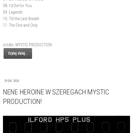
08. I'd Die for You
09. Legends
10. Till the Last Breath
11. The One and Only
źródło: MYSTIC PRODUCTION
Czytaj dalej...
29 SIE 2025
NENE HEROINE W SZEREGACH MYSTIC
PRODUCTION!