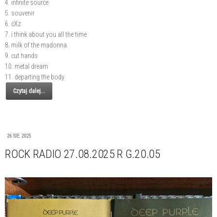
4. infinite source
5. souvenir
6. cXz
7. i think about you all the time
8. milk of the madonna
9. cut hands
10. metal dream
11. departing the body
Czytaj dalej...
26 SIE 2025
ROCK RADIO 27.08.2025 R G.20.05