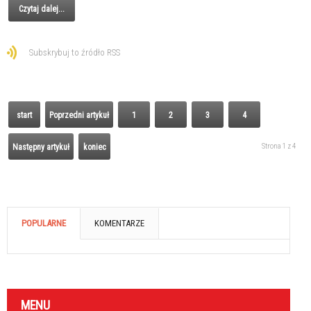
Czytaj dalej...
Subskrybuj to źródło RSS
start
Poprzedni artykuł
1
2
3
4
Strona 1 z 4
Następny artykuł
koniec
POPULARNE
KOMENTARZE
MENU