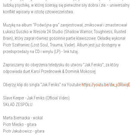
ludzką psychikę, w której ścierają się pierwotne siły dobra i zła – uniwersalny
konflikt wpisany w istotę człowieczeństwa.
Muzykę na album "Podwójna gra" zarejestrował, zmiksował i zmasterował
Łukasz Suszko w Wesoła 24 Studio (Shadow Warrior, Toughness, Rusted
Brain), który zagrał również gościnnie partie klawiszowe. Okładkę wykonał
Piotr Szafraniec (Lost Soul, Trauma, Vader). Album jest już dostępny w
przedsprzedaży na CD i winylu (LP) - link tutaj.
Zapraszamy do obejrzenia teledysku do utworu "Jak Feniks", za który
odpowiada duet Karol Przednowek & Dominik Mokosiej.
Obejrzyj klip do singla "Jak Feniks" na Youtube
https://youtu.be/dw_y3RixiqE
Slave Keeper - Jak Feniks (Official Video)
SKŁAD ZESPOŁU:
Marta Biernacka - wokal
Piotr Miećko - gitara
Piotr Jakubowicz - gitara