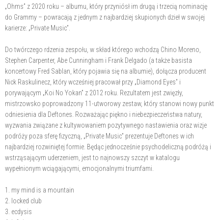
„Ohms” z 2020 roku – albumu, który przyniósł im drugą i trzecią nominację
do Grammy – powracają z jednym z najbardziej skupionych dzieł w swojej
karierze: „Private Music”.
Do twórczego rdzenia zespołu, w skład którego wchodzą Chino Moreno,
Stephen Carpenter, Abe Cunningham i Frank Delgado (a także basista
koncertowy Fred Sablan, który pojawia się na albumie), dołącza producent
Nick Raskulinecz, który wcześniej pracował przy „Diamond Eyes” i
porywającym „Koi No Yokan” z 2012 roku. Rezultatem jest zwięzły,
mistrzowsko poprowadzony 11-utworowy zestaw, który stanowi nowy punkt
odniesienia dla Deftones. Rozważając piękno i niebezpieczeństwa natury,
wyzwania związane z kultywowaniem pozytywnego nastawienia oraz wizje
podróży poza sferę fizyczną, „Private Music” prezentuje Deftones w ich
najbardziej rozwiniętej formie. Będąc jednocześnie psychodeliczną podróżą i
wstrząsającym uderzeniem, jest to najnowszy szczyt w katalogu
wypełnionym wciągającymi, emocjonalnymi triumfami.
1. my mind is a mountain
2. locked club
3. ecdysis