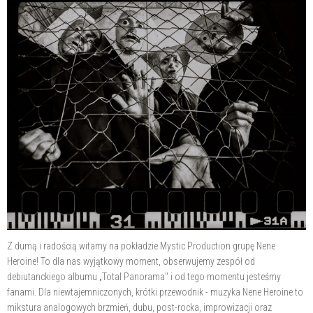
Z dumą i radością witamy na pokładzie Mystic Production grupę Nene
Heroine! To dla nas wyjątkowy moment, obserwujemy zespół od
debiutanckiego albumu „Total Panorama" i od tego momentu jesteśmy
fanami. Dla niewtajemniczonych, krótki przewodnik - muzyka Nene Heroine to
mikstura analogowych brzmień, dubu, post-rocka, improwizacji oraz