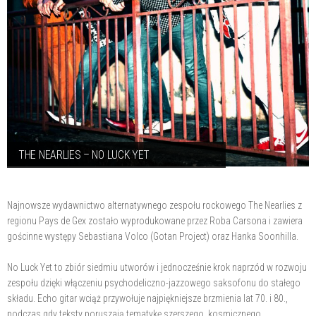
THE NEARLIES – NO LUCK YET
Najnowsze wydawnictwo alternatywnego zespołu rockowego The Nearlies z
regionu Pays de Gex zostało wyprodukowane przez Roba Carsona i zawiera
gościnne występy Sebastiana Volco (Gotan Project) oraz Hanka Soonhilla.
No Luck Yet to zbiór siedmiu utworów i jednocześnie krok naprzód w rozwoju
zespołu dzięki włączeniu psychodeliczno-jazzowego saksofonu do stałego
składu. Echo gitar wciąż przywołuje najpiękniejsze brzmienia lat 70. i 80.,
podczas gdy teksty poruszają tematykę szerszego, kosmicznego