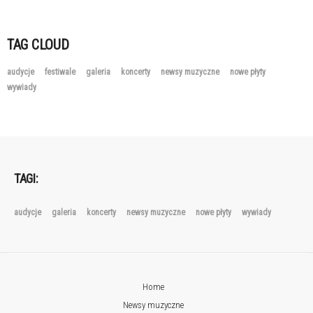
TAG CLOUD
audycje
festiwale
galeria
koncerty
newsy muzyczne
nowe płyty
wywiady
TAGI:
audycje
galeria
koncerty
newsy muzyczne
nowe płyty
wywiady
Home
Newsy muzyczne