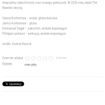
dołączeniu saksofonisty oraz nowego perkusisty. W 2026 roku skład The
Nearlies tworzą:
Hanna Kortesmaa – wokal, gitara basowa
Jarmo Kortesmaa – gitara
Emmanuel Saget – saksofon, wokale wspierające
Philippe Lachaise – perkusja, wokale wspierające
źródło: Inverse Record
Oceń ten artykuł
(0 głosów)
Etykiety
nowe płyty