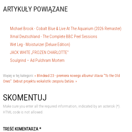
ARTYKUŁY POWIĄZANE
Michael Brook - Cobalt Blue & Live At The Aquarium (2026 Remaster)
Xmal Deutschland - The Complete BBC Peel Sessions
Wet Leg - Moisturizer (Deluxe Edition)
JACK WHITE „FROZEN CHARLOTTE"
Soulgrind – Ad Pulchram Mortem
Więcej w tej kategorii:
« Blindead 23 - premiera nowego albumu!
Atavia "To the Old
Ones". Debiut projektu wokalistki zespołu Datûra. »
SKOMENTUJ
Make sure you enter all the required information, indicated by an asterisk (*).
HTML code is not allowed.
TREŚĆ KOMENTARZA *