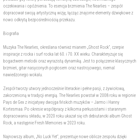
oczekiwania i opóźnienia. To esencja brzmienia The Nearlies – zespół
dopracował swoją artystyczną wizję, łącząc znajome elementy dźwiękowe z
nowo odkrytą bezpośredniością przekazu.
Biografia
Muzyka The Nearlies, określana również mianem „Ghost Rock”, czerpie
inspiracje z rocka i surf rocka lat 60. i 70. XX wieku. Charakteryzuje się
bogactwem melodii oraz wyrazistą dynamiką. Jest to połączenie klasycznych
brzmień, gitar nasyconych pogłosem oraz nastrojowego, niemal
nawiedzonego wokalu.
Zespół tworzy utwory jednocześnie literackie i pełne pasji, z żywiołową,
zakorzenioną w tradycji energią. The Nearlies powstał w 2008 roku w regionie
Pays de Gex z inicjatywy dwojga fińskich muzyków – Jarmo i Hanny
Kortesmaa. Po okresie współpracy z kilkoma perkusistami i starannym
dopracowaniu składu, w 2020 roku ukazał się ich debiutancki album Ghost
Rock, a następnie Fresh Memories w 2023 roku.
Najnowszy album, „No Luck Yet”, prezentuje nowe oblicze zespołu dzięki