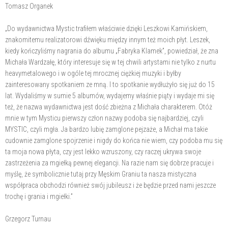
Tomasz Organek
„Do wydawnictwa Mystic trafiłem właściwie dzięki Leszkowi Kamińskiem,
znakomitemu realizatorowi dźwięku między innym też moich płyt. Leszek,
kiedy kończyliśmy nagrania do albumu „Fabryka Klamek”, powiedział, że zna
Michała Wardzałę, który interesuje się w tej chwili artystami nie tylko z nurtu
heavymetalowego i w ogóle tej mrocznej ciężkiej muzyki i byłby
zainteresowany spotkaniem ze mną. I to spotkanie wydłużyło się już do 15
lat. Wydaliśmy w sumie 5 albumów, wydajemy właśnie piąty i wydaje mi się
też, że nazwa wydawnictwa jest dość zbieżna z Michała charakterem. Otóż
mnie w tym Mysticu pierwszy człon nazwy podoba się najbardziej, czyli
MYSTIC, czyli mgła. Ja bardzo lubię zamglone pejzaże, a Michał ma takie
cudownie zamglone spojrzenie i nigdy do końca nie wiem, czy podoba mu się
ta moja nowa płyta, czy jest lekko wzruszony, czy raczej ukrywa swoje
zastrzeżenia za mgiełką pewnej elegancji. Na razie nam się dobrze pracuje i
myślę, że symbolicznie tutaj przy Męskim Graniu ta nasza mistyczna
współpraca obchodzi również swój jubileusz i że będzie przed nami jeszcze
trochę i grania i mgiełki.”
Grzegorz Turnau