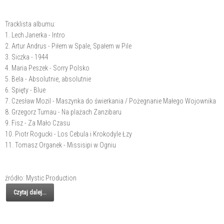
Tracklista albumu:
1. Lech Janerka - Intro
2. Artur Andrus - Piłem w Spale, Spałem w Pile
3. Siczka - 1944
4. Maria Peszek - Sorry Polsko
5. Bela - Absolutnie, absolutnie
6. Spięty - Blue
7. Czesław Mozil - Maszynka do świerkania / Pożegnanie Małego Wojownika
8. Grzegorz Turnau - Na plażach Zanzibaru
9. Fisz - Za Mało Czasu
10. Piotr Rogucki - Los Cebula i Krokodyle Łzy
11. Tomasz Organek - Missisipi w Ogniu
źródło: Mystic Production
Czytaj dalej...