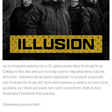
Już w listopadzie widzimy się na 20. jubileuszowej edycji Rockowej Nocy!
Czekają na Was dwa wieczory mocnego grania i niepowtarzalnej rockowej
atmosfery - dokładnie tak jak lubicie najbardziej! Po hucznych urodzinach,
czyli Rockowa Noc B-day GIG, które obchodziliśmy w sierpniu na Lisiej Górze,
spotkamy się z Wami ponownie, tym razem w przestrzeni Strefy Kultury
Studenckiej Politechniki Rzeszowskiej.
Odsłaniamy pierwsze karty!