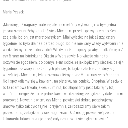
Maria Peszek
„Mieliśmy już nagrany materiał, ale nie mieliśmy wytwórni, i to była jedna
jedyna szansa, żeby spotkać się z Michałem przed jego wylotem do Kenii,
zdaje się, bo on jest maratończykiem. Miał wylecieć na jakieś trzy, cztery
tygodnie. To było dla nas bardzo długo, bo nie mieliśmy wtedy wytwórni i nie
wiedzieliśmy co ze sobą zrobić. Wtedy padła propozycja aby spotkać się o 7
czy 8 rano na lotnisku na Okęciu w Warszawie. No więc ja się na to
oczywiście zgodziłem, bo pomyślałem sobie, że jak będziemy siedzieć dalej 4
tygodnie bez wiary i bez żadnych planów, to będzie źle. Nie znaliśmy się
wcześniej z Michałem, tylko rozmawialiśmy przez Marka naszego Managera.
No i spotkaliśmy się w kawiarni, na pięterku, na lotnisku Chopina. Właściwie
to ta rozmowa trwała jakieś 20 minut, bo złapaliśmy jakiś taki fajny lot,
wspólną energię, że po tej jednej kawie wiedzieliśmy, że będziemy dalej razem
pracować. Nawet nie wiem, czy Michał powiedział dobra, podpisujemy
umowę, tylko tak było fajnie i przyjemnie, że rozeszliśmy się w takim
przekonaniu, że będziemy się długo znać. Dziś mogę powiedzieć, że po
kilkunastu latach ta znajomość cały czas trwa i się pięknie rozwija.”