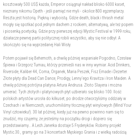
kosztowały 500 US$ każda, Emperor osiągnął nakład blisko 6000 kaset,
nieznany nikomu Opeth - jeśli pamięć nie myli - okolice 800 egzemplarzy.
Reszta jest historią. Piękną i wyboistą. Gdzie death, black i thrash metal
mogły się spotkać pod jednym dachem z rockiem, alternatywą, ale też popem
i piosenką poetycką. Gdzie przy pierwszej edycji Mystic Festival w 1999 roku,
działacze pewnej partii politycznej robili wszystko, aby się nie odbył. A
skończyło się na wyprzedanej Hali Wisły.
Potem pojawił się Behemoth, a chwilę później wspaniałe Pogodno, Czesław
Śpiewa i Grzegorz Turnau, którzy przenieśli nas w inny wymiar. Acid Drinkers,
Riverside, Kaliber 44, Coma, Organek, Maria Peszek, Fisz Emade i Dezerter.
Złote płyty dla Dead Can Dance, Prodigy, Lenny'ego Kravitza i Iron Maiden. A
chwilę później potrójna platyna Artura Andrusa. Złoto Slayera i można
umierać. Tych złotych i platynowych płyt uzbierało się blisko 100. Ilość
polskich artystów urosła do kilkuset, po drodze otworzyliśmy oddziały w
Czechach i w Niemczech, uruchomiliśmy tłocznię płyt winylowych (Mind Your
Vinyl człowieku!). 30 lat później, kiedy już na pewno powinno nam się to
znudzić, my czujemy, że jesteśmy na początku drogi i dopiero się
przedstawiamy… A Lech Janerka dostaje 5 Fryderyków. Robimy projekt
Mystic.30., gramy go na 3 koncertach Męskiego Grania i z wielką radością