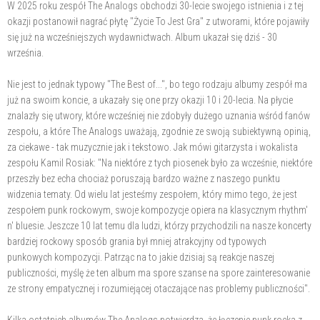
W 2025 roku zespół The Analogs obchodzi 30-lecie swojego istnienia i z tej
okazji postanowił nagrać płytę "Życie To Jest Gra" z utworami, które pojawiły
się już na wcześniejszych wydawnictwach. Album ukazał się dziś - 30
września.
Nie jest to jednak typowy "The Best of...", bo tego rodzaju albumy zespół ma
już na swoim koncie, a ukazały się one przy okazji 10 i 20-lecia. Na płycie
znalazły się utwory, które wcześniej nie zdobyły dużego uznania wśród fanów
zespołu, a które The Analogs uważają, zgodnie ze swoją subiektywną opinią,
za ciekawe - tak muzycznie jak i tekstowo. Jak mówi gitarzysta i wokalista
zespołu Kamil Rosiak: "Na niektóre z tych piosenek było za wcześnie, niektóre
przeszły bez echa chociaż poruszają bardzo ważne z naszego punktu
widzenia tematy. Od wielu lat jesteśmy zespołem, który mimo tego, że jest
zespołem punk rockowym, swoje kompozycje opiera na klasycznym rhythm'
n' bluesie. Jeszcze 10 lat temu dla ludzi, którzy przychodzili na nasze koncerty
bardziej rockowy sposób grania był mniej atrakcyjny od typowych
punkowych kompozycji. Patrząc na to jakie dzisiaj są reakcje naszej
publiczności, myślę że ten album ma spore szanse na spore zainteresowanie
ze strony empatycznej i rozumiejącej otaczające nas problemy publiczności".