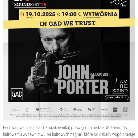
Festiwalowa niedziela (19 października) poświęcona będzie GAD Records,
kultowemu wydawnictwu od kultowych nagrań, które od dekady współpracuje