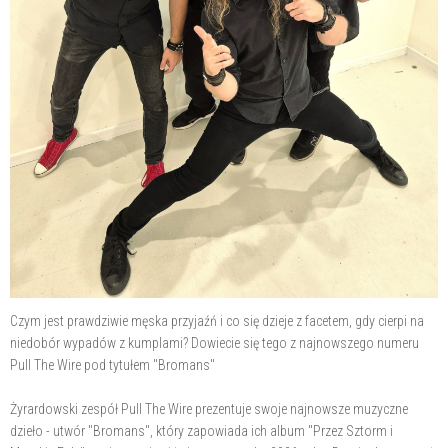
Czym jest prawdziwie męska przyjaźń i co się dzieje z facetem, gdy cierpi na
niedobór wypadów z kumplami? Dowiecie się tego z najnowszego numeru
Pull The Wire pod tytułem "Bromans"
Żyrardowski zespół Pull The Wire prezentuje swoje najnowsze muzyczne
dzieło - utwór "Bromans", który zapowiada ich album "Przez Sztorm i