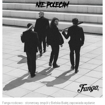
Fanga rockowo - stonerowy zespół z Bielska-Białej zapowiada wydanie