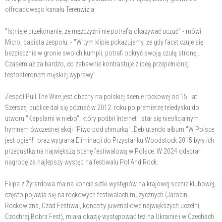
offroadowego kanału Terenwizja.
"Istnieje przekonanie, że mężczyźni nie potrafią okazywać uczuć" - mówi
Micro, basista zespołu. - "W tym klipie pokazujemy, że gdy facet czuje się
bezpiecznie w gronie swoich kumpli, potrafi odkryć swoją czułą stronę...
Czasem aż za bardzo, co zabawnie kontrastuje z ideą przepełnionej
testosteronem męskiej wyprawy"
Zespół Pull The Wire jest obecny na polskiej scenie rockowej od 15. lat.
Szerszej publice dał się poznać w 2012. roku po premierze teledysku do
utworu "Kapslami w niebo", który podbił Internet i stał się nieoficjalnym
hymnem ówczesnej akcji "Piwo pod chmurką". Debiutancki album "W Polsce
jest ogień!" oraz wygrana Eliminacji do Przystanku Woodstock 2015 były ich
przepustką na największą scenę festiwalową w Polsce. W 2024 odebrał
nagrodę za najlepszy występ na festiwalu Pol'And'Rock.
Ekipa z Żyrardowa ma na koncie setki występów na krajowej scenie klubowej,
często pojawia się na rockowych festiwalach muzycznych (Jarocin,
Rockowizna, Czad Festiwal, koncerty juwenaliowe największych uczelni,
Czochraj Bobra Fest), miała okazję występować też na Ukrainie i w Czechach.