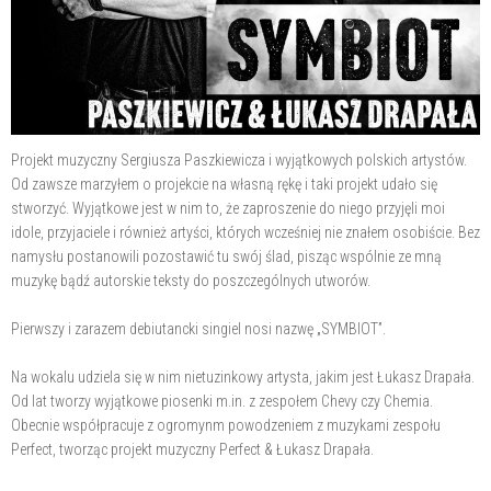
Projekt muzyczny Sergiusza Paszkiewicza i wyjątkowych polskich artystów.
Od zawsze marzyłem o projekcie na własną rękę i taki projekt udało się
stworzyć. Wyjątkowe jest w nim to, że zaproszenie do niego przyjęli moi
idole, przyjaciele i również artyści, których wcześniej nie znałem osobiście. Bez
namysłu postanowili pozostawić tu swój ślad, pisząc wspólnie ze mną
muzykę bądź autorskie teksty do poszczególnych utworów.
Pierwszy i zarazem debiutancki singiel nosi nazwę „SYMBIOT”.
Na wokalu udziela się w nim nietuzinkowy artysta, jakim jest Łukasz Drapała.
Od lat tworzy wyjątkowe piosenki m.in. z zespołem Chevy czy Chemia.
Obecnie współpracuje z ogromynm powodzeniem z muzykami zespołu
Perfect, tworząc projekt muzyczny Perfect & Łukasz Drapała.