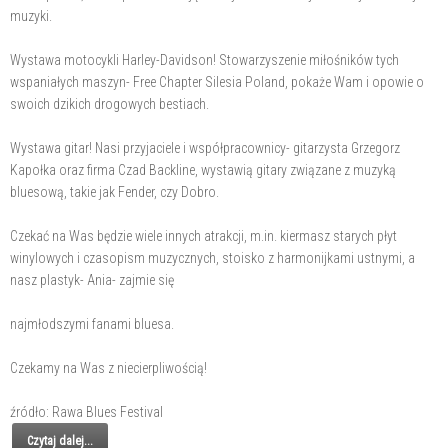
muzyki.
Wystawa motocykli Harley-Davidson! Stowarzyszenie miłośników tych
wspaniałych maszyn- Free Chapter Silesia Poland, pokaże Wam i opowie o
swoich dzikich drogowych bestiach.
Wystawa gitar! Nasi przyjaciele i współpracownicy- gitarzysta Grzegorz
Kapołka oraz firma Czad Backline, wystawią gitary związane z muzyką
bluesową, takie jak Fender, czy Dobro.
Czekać na Was będzie wiele innych atrakcji, m.in. kiermasz starych płyt
winylowych i czasopism muzycznych, stoisko z harmonijkami ustnymi, a
nasz plastyk- Ania- zajmie się
najmłodszymi fanami bluesa.
Czekamy na Was z niecierpliwością!
źródło: Rawa Blues Festival
Czytaj dalej...