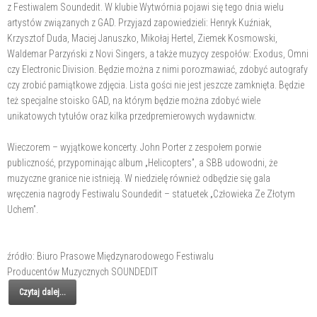
z Festiwalem Soundedit. W klubie Wytwórnia pojawi się tego dnia wielu
artystów związanych z GAD. Przyjazd zapowiedzieli: Henryk Kuźniak,
Krzysztof Duda, Maciej Januszko, Mikołaj Hertel, Ziemek Kosmowski,
Waldemar Parzyński z Novi Singers, a także muzycy zespołów: Exodus, Omni
czy Electronic Division. Będzie można z nimi porozmawiać, zdobyć autografy
czy zrobić pamiątkowe zdjęcia. Lista gości nie jest jeszcze zamknięta. Będzie
też specjalne stoisko GAD, na którym będzie można zdobyć wiele
unikatowych tytułów oraz kilka przedpremierowych wydawnictw.
Wieczorem – wyjątkowe koncerty. John Porter z zespołem porwie
publiczność, przypominając album „Helicopters”, a SBB udowodni, że
muzyczne granice nie istnieją. W niedzielę również odbędzie się gala
wręczenia nagrody Festiwalu Soundedit – statuetek „Człowieka Ze Złotym
Uchem”.
źródło: Biuro Prasowe Międzynarodowego Festiwalu
Producentów Muzycznych SOUNDEDIT
Czytaj dalej...