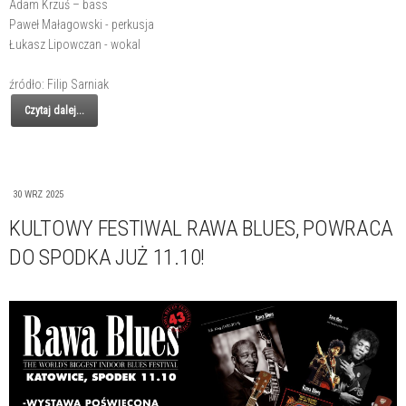
Adam Krzuś – bass
Paweł Małagowski - perkusja
Łukasz Lipowczan - wokal
źródło: Filip Sarniak
Czytaj dalej...
30 WRZ 2025
KULTOWY FESTIWAL RAWA BLUES, POWRACA
DO SPODKA JUŻ 11.10!