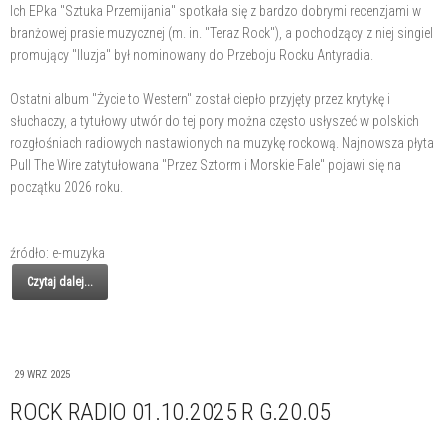
Ich EPka "Sztuka Przemijania" spotkała się z bardzo dobrymi recenzjami w
branżowej prasie muzycznej (m. in. "Teraz Rock"), a pochodzący z niej singiel
promujący "Iluzja" był nominowany do Przeboju Rocku Antyradia.
Ostatni album "Życie to Western" został ciepło przyjęty przez krytykę i
słuchaczy, a tytułowy utwór do tej pory można często usłyszeć w polskich
rozgłośniach radiowych nastawionych na muzykę rockową. Najnowsza płyta
Pull The Wire zatytułowana "Przez Sztorm i Morskie Fale" pojawi się na
początku 2026 roku.
źródło: e-muzyka
Czytaj dalej...
29 WRZ 2025
ROCK RADIO 01.10.2025 R G.20.05