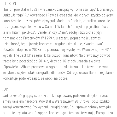
ILLUSION
Illusion powstał w 1992 r. w Gdańsku z inicjatywy Tomasza „Lipy” Lipnickiego,
Jurka „Jerrego” Rutkowskiego i Pawła Herbascha, do których szybko dołączył
Jarek Śmigiel. Już rok później wygrali Marlboro Rock-in, zagrali w Jarocinie i
na zagranicznym festiwalu w Gampel. W latach 90. wydali pięć albumów z
takimi hitami jak „Nóż”, „Vendetta” czy „Cierń”, zdobyli trzy złote płyty i
nominacje do Fryderyków. W 1999 r., u szczytu popularności, zawiesili
działalność, żegnając się koncertem w gdańskim klubie „Kwadratowa”.
Powrócili dopiero w 2008 r. na jednorazowy występ we Wrocławiu, a w 2011 r.
wydali „The Best Of” i zagrali kilka dużych koncertów. Na prawdziwy powrót
trzeba było poczekać do 2014 r., kiedy po 16 latach ukazała się płyta
„Opowieści”. Album promowała ogólnopolska trasa, a limitowana edycja
winylowa szybko stała się gratką dla fanów. Od tego czasu Illusion regularnie
koncertuje, potwierdzając, że wrócił na dobre.
JAD
Jad to zespół grający szorstki punk inspirowany polskimi klasykami oraz
amerykańskim hardcore. Powstał w Warszawie w 2017 roku i dość szybko
zaczął koncertować. Po wydaniu drugiej płyty „Ból” sprawy nabrały rozpędu i
ostatnie trzy lata zespół spędził koncertując intensywnie w kraju, Europie i za