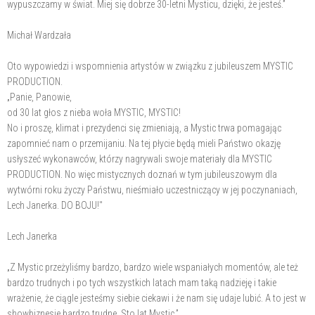
wypuszczamy w świat. Miej się dobrze 30-letni Mysticu, dzięki, że jesteś.”
Michał Wardzała
Oto wypowiedzi i wspomnienia artystów w związku z jubileuszem MYSTIC
PRODUCTION.
„Panie, Panowie,
od 30 lat głos z nieba woła MYSTIC, MYSTIC!
No i proszę, klimat i prezydenci się zmieniają, a Mystic trwa pomagając
zapomnieć nam o przemijaniu. Na tej płycie będą mieli Państwo okazję
usłyszeć wykonawców, którzy nagrywali swoje materiały dla MYSTIC
PRODUCTION. No więc mistycznych doznań w tym jubileuszowym dla
wytwórni roku życzy Państwu, nieśmiało uczestniczący w jej poczynaniach,
Lech Janerka. DO BOJU!"
Lech Janerka
„Z Mystic przeżyliśmy bardzo, bardzo wiele wspaniałych momentów, ale też
bardzo trudnych i po tych wszystkich latach mam taką nadzieję i takie
wrażenie, że ciągle jesteśmy siebie ciekawi i że nam się udaje lubić. A to jest w
showbiznesie bardzo trudne. Sto lat Mystic.”