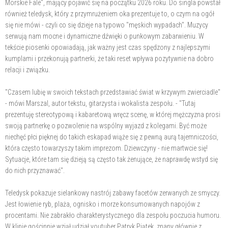
Morskie Fale", mający pojawić się na początku 2026 roku. Do singla powstał
również teledysk, który z przymrużeniem oka prezentuje to, o czym na ogół
się nie mówi - czyli co się dzieje na typowo "męskich wypadach". Muzycy
serwują nam mocne i dynamiczne dźwięki o punkowym zabarwieniu. W
tekście piosenki opowiadają, jak ważny jest czas spędzony z najlepszymi
kumplami i przekonują partnerki, że taki reset wpływa pozytywnie na dobro
relacji i związku.
"Czasem lubię w swoich tekstach przedstawiać świat w krzywym zwierciadle"
- mówi Marszal, autor tekstu, gitarzysta i wokalista zespołu. - "Tutaj
prezentuję stereotypową i kabaretową wręcz scenę, w której mężczyzna prosi
swoją partnerkę o pozwolenie na wspólny wyjazd z kolegami. Być może
niechęć płci pięknej do takich eskapad wiąże się z pewną aurą tajemniczości,
która często towarzyszy takim imprezom. Dziewczyny - nie martwcie się!
Sytuacje, które tam się dzieją są często tak żenujące, że naprawdę wstyd się
do nich przyznawać".
Teledysk pokazuje sielankowy nastrój zabawy facetów zerwanych ze smyczy.
Jest łowienie ryb, plaża, ognisko i morze konsumowanych napojów z
procentami. Nie zabrakło charakterystycznego dla zespołu poczucia humoru.
W klipie gościnnie wziął udział youtuber Patryk Piątek, znany głównie z