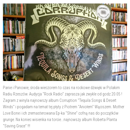
Panie i Panowie, środa wieczorem to czas na rockowe dźwięki w Polakim
Radiu Rzeszów. Audycja "Rock Radio" zaprasza jak zwykle od godz.20.05 !
Zagram z winyla najnowszy
album Corruption "Tequila Songs & Desert
Winds" i pogadam na temat tej płyty z Piotrem "Aniołem" Wąciszem. Mother
Love Bone i ich zremasterowana Ep-ka "Shine" cofną nas do początków
grunge. Na koniec wisienka na torcie...najnowszy album Roberta Planta
"Saving Grace" !!!