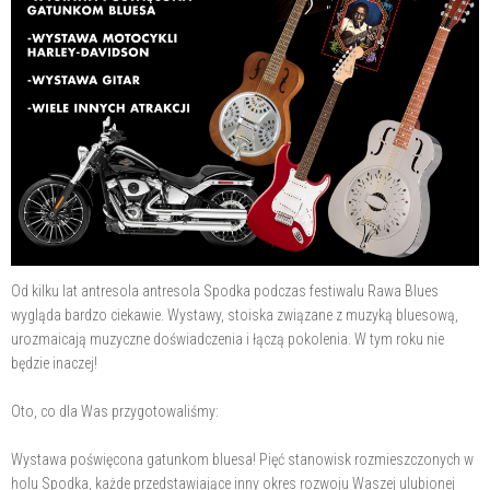
Od kilku lat antresola antresola Spodka podczas festiwalu Rawa Blues
wygląda bardzo ciekawie. Wystawy, stoiska związane z muzyką bluesową,
urozmaicają muzyczne doświadczenia i łączą pokolenia. W tym roku nie
będzie inaczej!
Oto, co dla Was przygotowaliśmy:
Wystawa poświęcona gatunkom bluesa! Pięć stanowisk rozmieszczonych w
holu Spodka, każde przedstawiające inny okres rozwoju Waszej ulubionej