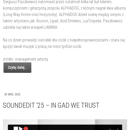
Sergiusz Paszkiewicz natomiast przez ostatnich kilka lat był liderem,
kompozytorem i gitarzystą zespołu ALPHADOG, z którym nagrał dwa albumy
(Long Way Home oraz Horyzonty). ALPHADOG dzielił scenę między innymi z
takimi artystami jak: Illusion, Lipali, Acid Drinkers, LuxTorpeda. Paszkiewicz
udzielał się także w kapeli LANINIA.
Na co dzień prowadzi ośrodek dla osób z niepełnosprawnościami i stara się
łączyć świat muzyki z pracą na rzecz tychże osób.
źródło: management artysty
Czytaj dalej...
30 WRZ 2025
SOUNDEDIT ’25 – IN GAD WE TRUST