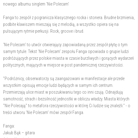
nowego albumu singlem 'Nie Polecam'
Fanga to zespół z pogranicza klasycznego rocka i stonera. Brudne brzmienia,
podbite klawiszem mieszają się z melodią, a wszystko opiera się na
pulsującym rytmie perkusji. Rock, groove i brud.
'Nie Polecam' to utwór otwierający zapowiadaną przez zespół płytę o tym
samym tytule. Tekst 'Nie Polecam' zespołu Fanga opowiada o grupie ludzi
podróżujących przez polskie miasta w czasie burzliwych i gorących wydarzeń
politycznych, mających w miejsce w post pandemicznej rzeczywistości.
"Podróżnicy, obserwatorzy są zaangażowani w manifestacje ale przede
wszystkim opisują emocje ludzi będących w samym ich centrum.
Przemierzają ulice miast w poszukiwaniu tego co inni czują. Odnajdują
samotność, strach i bezsilność jednostki w obliczu władzy. Miasta których
"Nie Polecają" to metafora rzeczywistości w której Ci ludzie się znaleźli." - o
treści utworu 'Nie Polecam' mówi zespół Fanga.
Fanga:
Jakub Bąk – gitara