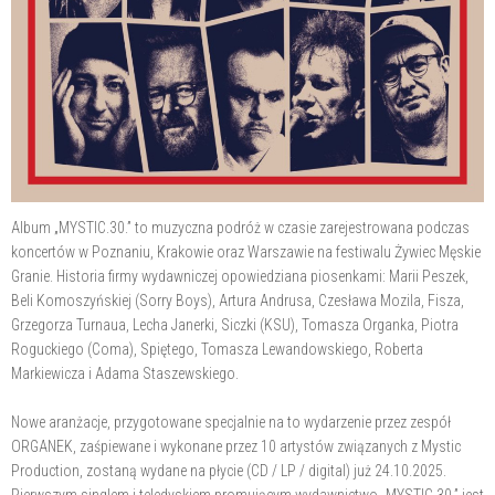
Album „MYSTIC.30.” to muzyczna podróż w czasie zarejestrowana podczas
koncertów w Poznaniu, Krakowie oraz Warszawie na festiwalu Żywiec Męskie
Granie. Historia firmy wydawniczej opowiedziana piosenkami: Marii Peszek,
Beli Komoszyńskiej (Sorry Boys), Artura Andrusa, Czesława Mozila, Fisza,
Grzegorza Turnaua, Lecha Janerki, Siczki (KSU), Tomasza Organka, Piotra
Roguckiego (Coma), Spiętego, Tomasza Lewandowskiego, Roberta
Markiewicza i Adama Staszewskiego.
Nowe aranżacje, przygotowane specjalnie na to wydarzenie przez zespół
ORGANEK, zaśpiewane i wykonane przez 10 artystów związanych z Mystic
Production, zostaną wydane na płycie (CD / LP / digital) już 24.10.2025.
Pierwszym singlem i teledyskiem promującym wydawnictwo „MYSTIC.30.” jest