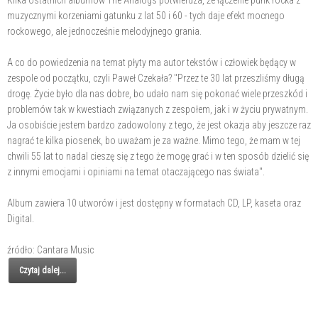
Kilka ostatnich albumów The Analogs potwierdza, że łączenie punk rocka z
muzycznymi korzeniami gatunku z lat 50 i 60 - tych daje efekt mocnego
rockowego, ale jednocześnie melodyjnego grania.
A co do powiedzenia na temat płyty ma autor tekstów i człowiek będący w
zespole od początku, czyli Paweł Czekała? "Przez te 30 lat przeszliśmy długą
drogę. Życie było dla nas dobre, bo udało nam się pokonać wiele przeszkód i
problemów tak w kwestiach związanych z zespołem, jak i w życiu prywatnym.
Ja osobiście jestem bardzo zadowolony z tego, że jest okazja aby jeszcze raz
nagrać te kilka piosenek, bo uważam je za ważne. Mimo tego, że mam w tej
chwili 55 lat to nadal cieszę się z tego że mogę grać i w ten sposób dzielić się
z innymi emocjami i opiniami na temat otaczającego nas świata".
Album zawiera 10 utworów i jest dostępny w formatach CD, LP, kaseta oraz
Digital.
źródło: Cantara Music
Czytaj dalej...