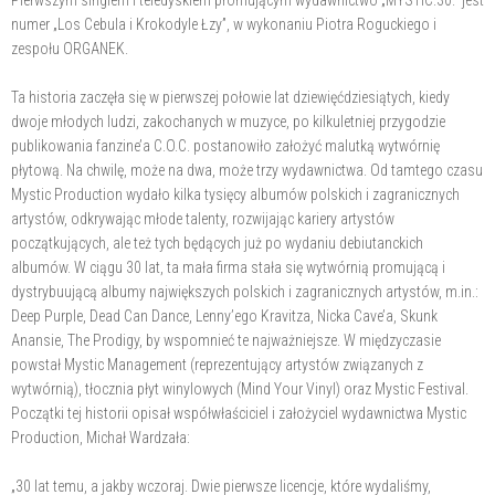
numer „Los Cebula i Krokodyle Łzy”, w wykonaniu Piotra Roguckiego i
zespołu ORGANEK.
Ta historia zaczęła się w pierwszej połowie lat dziewięćdziesiątych, kiedy
dwoje młodych ludzi, zakochanych w muzyce, po kilkuletniej przygodzie
publikowania fanzine’a C.O.C. postanowiło założyć malutką wytwórnię
płytową. Na chwilę, może na dwa, może trzy wydawnictwa. Od tamtego czasu
Mystic Production wydało kilka tysięcy albumów polskich i zagranicznych
artystów, odkrywając młode talenty, rozwijając kariery artystów
początkujących, ale też tych będących już po wydaniu debiutanckich
albumów. W ciągu 30 lat, ta mała firma stała się wytwórnią promującą i
dystrybuującą albumy największych polskich i zagranicznych artystów, m.in.:
Deep Purple, Dead Can Dance, Lenny’ego Kravitza, Nicka Cave’a, Skunk
Anansie, The Prodigy, by wspomnieć te najważniejsze. W międzyczasie
powstał Mystic Management (reprezentujący artystów związanych z
wytwórnią), tłocznia płyt winylowych (Mind Your Vinyl) oraz Mystic Festival.
Początki tej historii opisał współwłaściciel i założyciel wydawnictwa Mystic
Production, Michał Wardzała:
„30 lat temu, a jakby wczoraj. Dwie pierwsze licencje, które wydaliśmy,