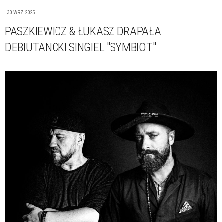
30 WRZ 2025
PASZKIEWICZ & ŁUKASZ DRAPAŁA
DEBIUTANCKI SINGIEL "SYMBIOT"