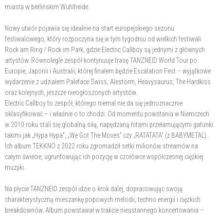
miasta w berlińskim Wuhlheide.
Nowy utwór pojawia się idealnie na start europejskiego sezonu
festiwalowego, który rozpoczyna się w tym tygodniu od wielkich festiwali
Rock am Ring / Rock im Park, gdzie Electric Callboy są jednymi z głównych
artystów. Równolegle zespół kontynuuje trasę TANZNEID World Tour po
Europie, Japonii i Australii, której finałem będzie Escalation Fest – wyjątkowe
wydarzenie z udziałem Paleface Swiss, Alestorm, Heavysaurus, The Hardkiss
oraz kolejnych, jeszcze nieogłoszonych artystów.
Electric Callboy to zespół, którego niemal nie da się jednoznacznie
sklasyfikować – i właśnie o to chodzi. Od momentu powstania w Niemczech
w 2010 roku stali się globalną siłą, napędzaną hitami przełamującymi gatunki
takimi jak „Hypa Hypa”, „We Got The Moves” czy „RATATATA” (z BABYMETAL).
Ich album TEKKNO z 2022 roku zgromadził setki milionów streamów na
całym świecie, ugruntowując ich pozycję w czołówce współczesnej ciężkiej
muzyki.
Na płycie TANZNEID zespół idzie o krok dalej, dopracowując swoją
charakterystyczną mieszankę popowych melodii, techno energii i ciężkich
breakdownów. Album powstawał w trakcie nieustannego koncertowania –