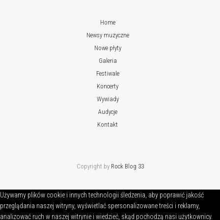
Home
Newsy muzyczne
Nowe płyty
Galeria
Festiwale
Koncerty
Wywiady
Audycje
Kontakt
Copyright by
Rock Blog 33
Używamy plików cookie i innych technologii śledzenia, aby poprawić jakość
przeglądania naszej witryny, wyświetlać spersonalizowane treści i reklamy,
analizować ruch w naszej witrynie i wiedzieć, skąd pochodzą nasi użytkownicy.