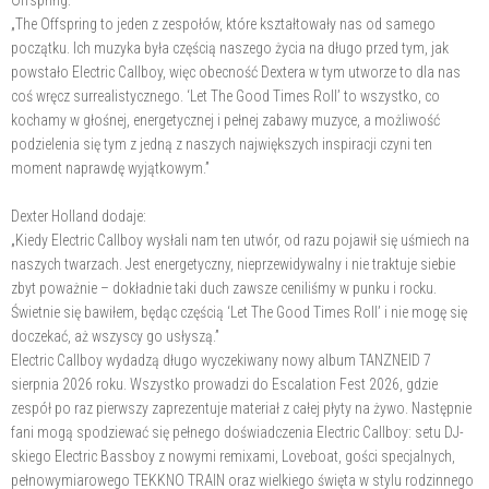
Offspring:
„The Offspring to jeden z zespołów, które kształtowały nas od samego
początku. Ich muzyka była częścią naszego życia na długo przed tym, jak
powstało Electric Callboy, więc obecność Dextera w tym utworze to dla nas
coś wręcz surrealistycznego. ‘Let The Good Times Roll’ to wszystko, co
kochamy w głośnej, energetycznej i pełnej zabawy muzyce, a możliwość
podzielenia się tym z jedną z naszych największych inspiracji czyni ten
moment naprawdę wyjątkowym.”
Dexter Holland dodaje:
„Kiedy Electric Callboy wysłali nam ten utwór, od razu pojawił się uśmiech na
naszych twarzach. Jest energetyczny, nieprzewidywalny i nie traktuje siebie
zbyt poważnie – dokładnie taki duch zawsze ceniliśmy w punku i rocku.
Świetnie się bawiłem, będąc częścią ‘Let The Good Times Roll’ i nie mogę się
doczekać, aż wszyscy go usłyszą.”
Electric Callboy wydadzą długo wyczekiwany nowy album TANZNEID 7
sierpnia 2026 roku. Wszystko prowadzi do Escalation Fest 2026, gdzie
zespół po raz pierwszy zaprezentuje materiał z całej płyty na żywo. Następnie
fani mogą spodziewać się pełnego doświadczenia Electric Callboy: setu DJ-
skiego Electric Bassboy z nowymi remixami, Loveboat, gości specjalnych,
pełnowymiarowego TEKKNO TRAIN oraz wielkiego święta w stylu rodzinnego