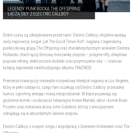
LEGENDY PUNK ROCKA THE OFFSPRING
ŁĄCZĄ SIŁY Z ELECTRIC CALLBOY
fot. press
Dobre czasy są zdecydowanie przed nami: Electric Callboy oficjalnie wydają
swój najnowszy singiel „Let The Good Times Roll”, nagrany z legendarną
punkrockową grupą The Offspring oraz charakterystycznym wokalem Dextera
Hollanda. Utwór łączy firmową mieszankę zespołu – potężne riffy, chwytliwe
popowe refreny, elektroniczne dodatki oraz przymrużenie oka – i stanowi
kolejną zapowiedź nadchodzącego albumu TANZNEID.
Premierze towarzyszy niezwykle rozrywkowy teledysk nagrany w Los Angeles,
który w pełni oddaje to, czego fani oczekują od Electric Callboy: przesadny
humor, ogromną energię i masę niespodzianek. W klipie pojawiają się
gościnnie komik i osobowość telewizyjna Howie Mandel, aktor i komik Brian
Posehn oraz metalowa ikona John Goblikon, którzy z entuzjazmem
odnajdują się w absurdalnym świecie zespołu.
Electric Callboy o nowym singlu i współpracy z Dexterem Hollandem oraz The