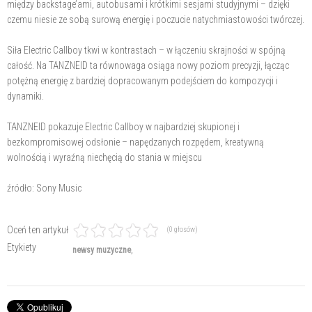
między backstage’ami, autobusami i krótkimi sesjami studyjnymi – dzięki
czemu niesie ze sobą surową energię i poczucie natychmiastowości twórczej.
Siła Electric Callboy tkwi w kontrastach – w łączeniu skrajności w spójną
całość. Na TANZNEID ta równowaga osiąga nowy poziom precyzji, łącząc
potężną energię z bardziej dopracowanym podejściem do kompozycji i
dynamiki.
TANZNEID pokazuje Electric Callboy w najbardziej skupionej i
bezkompromisowej odsłonie – napędzanych rozpędem, kreatywną
wolnością i wyraźną niechęcią do stania w miejscu
źródło: Sony Music
Oceń ten artykuł
(0 głosów)
Etykiety
newsy muzyczne