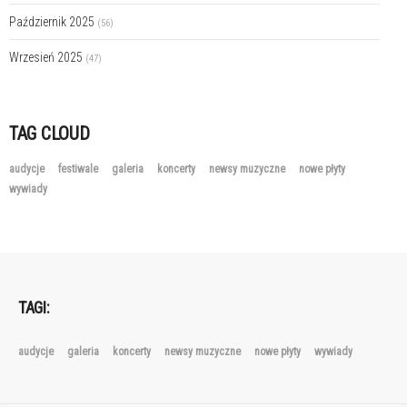
Październik 2025
(56)
Wrzesień 2025
(47)
TAG CLOUD
audycje
festiwale
galeria
koncerty
newsy muzyczne
nowe płyty
wywiady
TAGI:
audycje
galeria
koncerty
newsy muzyczne
nowe płyty
wywiady