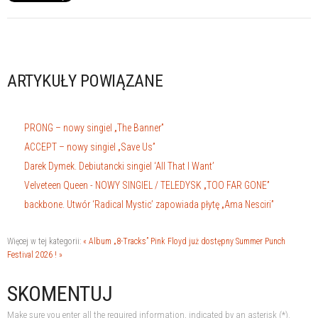
ARTYKUŁY POWIĄZANE
PRONG – nowy singiel „The Banner”
ACCEPT – nowy singiel „Save Us”
Darek Dymek. Debiutancki singiel ‘All That I Want’
Velveteen Queen - NOWY SINGIEL / TELEDYSK „TOO FAR GONE”
backbone. Utwór ‘Radical Mystic’ zapowiada płytę „Ama Nesciri”
Więcej w tej kategorii:
« Album „8-Tracks” Pink Floyd już dostępny
Summer Punch
Festival 2026 ! »
SKOMENTUJ
Make sure you enter all the required information, indicated by an asterisk (*).