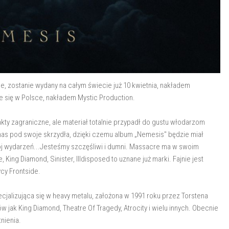
e, zostanie wydany na całym świecie już 10 kwietnia, nakładem
e się w Polsce, nakładem Mystic Production.
trakty zagraniczne, ale materiał totalnie przypadł do gustu włodarzom
as pod swoje skrzydła, dzięki czemu album „Nemesis" będzie miał
j wydarzeń...Jesteśmy szczęśliwi i dumni. Massacre ma w swoim
ing Diamond, Sinister, Illdisposed to uznane już marki. Fajnie jest
ycy Frontside.
alizująca się w heavy metalu, założona w 1991 roku przez Torstena
ów jak King Diamond, Theatre Of Tragedy, Atrocity i wielu innych. Obecnie
tnienia.