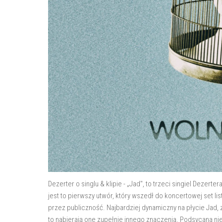
Dezerter o singlu & klipie - „Jad", to trzeci singiel Dezer
jest to pierwszy utwór, który wszedł do koncertowej set li
przez publiczność. Najbardziej dynamiczny na płycie Jad,
to nabierają one zupełnie innego znaczenia. Podsycana ni