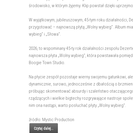
środowisko, w którym żyjemy. Klip powstał dzięki uprzejmo
W wyjątkowym, jubileuszowym, 45-tym roku działalności, De
przygotować – najnowszą płytą „Wolny wybieg". Album mia
wybieg" i „Słowa".
2026, to wspominany 45-ty rok działalności zespołu Dezerte
najnowsza płyta „Wolny wybieg", która powstawała pomiędz
Boogie Town Studio.
Na płycie zespół pozostaje wierny swojemu gatunkowi, ale
dynamicznie, surowo, jednocześnie z dbałością o brzmien
próbując skomentować absurdy i szaleństwo otaczającego
rządzących i wielkie bigtechy rozgrywające nastroje społ
nim ona nastąpi, warto posłuchać płyty „Wolny wybieg".
źródło: Mystic Production
Czytaj dalej...