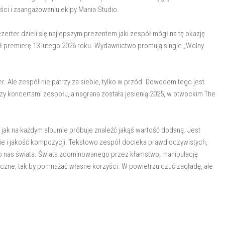
ści i zaangażowaniu ekipy Mania Studio.
zerter dzieli się najlepszym prezentem jaki zespół mógł na tę okazję
ł premierę 13 lutego 2026 roku. Wydawnictwo promują single „Wolny
r. Ale zespół nie patrzy za siebie, tylko w przód. Dowodem tego jest
y koncertami zespołu, a nagrana została jesienią 2025, w otwockim The
 jak na każdym albumie próbuje znaleźć jakąś wartość dodaną. Jest
ie i jakość kompozycji. Tekstowo zespół docieka prawd oczywistych,
 nas świata. Świata zdominowanego przez kłamstwo, manipulację
eczne, tak by pomnażać własne korzyści. W powietrzu czuć zagładę, ale