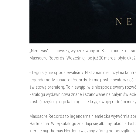
„Nemesis", najnowszy, wyczekiwany od 8 lat album Frontsid
Massacre Records. Wcześniej, bo już 20 marca, płyta ukaż
- Tego się nie spodziewaliśmy. Nikt z nas nie liczył na kon
legendarnej Massacre Records. Firma postanowiła wziąć n
światową premierę. To niewątpliwie niespodziewany rozwó
katalogu wydawnictwa znane i szanowane na całym świecie, K
zostać częścią tego katalog - nie kryją swojej radości muz
Massacre Records to legendarna niemiecka wytwórnia specj
Hartmanna. W jej katalogu znajdują się albumy takich artyst
kieruje nią Thomas Hertler, związany z firmą od początku is