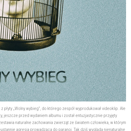
tera z płyty „Wolny wybieg", do którego zespół wyprodukował videoklip. Ale
sty, jeszcze przed wydaniem albumu i został entuzjastycznie przyjęty
 zestawia naturalne zachowania zwierząt ze światem człowieka, w którym
eustannie agresja prowadząca do paranoi. Tak dziś wygląda nienaturalne