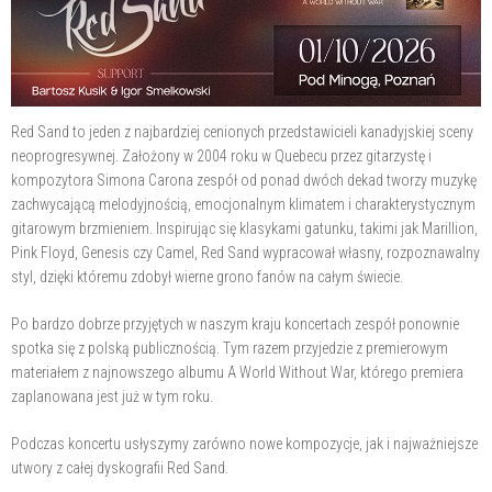
Red Sand to jeden z najbardziej cenionych przedstawicieli kanadyjskiej sceny
neoprogresywnej. Założony w 2004 roku w Quebecu przez gitarzystę i
kompozytora Simona Carona zespół od ponad dwóch dekad tworzy muzykę
zachwycającą melodyjnością, emocjonalnym klimatem i charakterystycznym
gitarowym brzmieniem. Inspirując się klasykami gatunku, takimi jak Marillion,
Pink Floyd, Genesis czy Camel, Red Sand wypracował własny, rozpoznawalny
styl, dzięki któremu zdobył wierne grono fanów na całym świecie.
Po bardzo dobrze przyjętych w naszym kraju koncertach zespół ponownie
spotka się z polską publicznością. Tym razem przyjedzie z premierowym
materiałem z najnowszego albumu A World Without War, którego premiera
zaplanowana jest już w tym roku.
Podczas koncertu usłyszymy zarówno nowe kompozycje, jak i najważniejsze
utwory z całej dyskografii Red Sand.