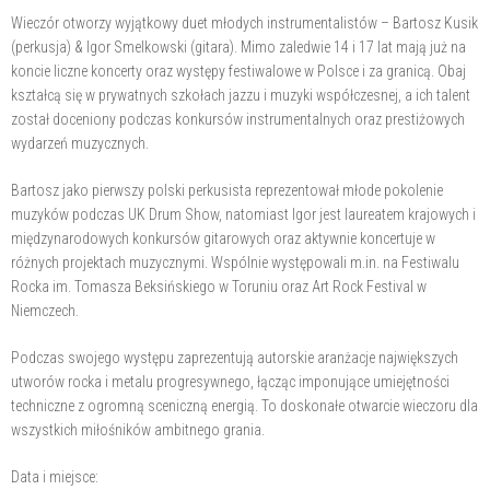
Wieczór otworzy wyjątkowy duet młodych instrumentalistów – Bartosz Kusik
(perkusja) & Igor Smelkowski (gitara). Mimo zaledwie 14 i 17 lat mają już na
koncie liczne koncerty oraz występy festiwalowe w Polsce i za granicą. Obaj
kształcą się w prywatnych szkołach jazzu i muzyki współczesnej, a ich talent
został doceniony podczas konkursów instrumentalnych oraz prestiżowych
wydarzeń muzycznych.
Bartosz jako pierwszy polski perkusista reprezentował młode pokolenie
muzyków podczas UK Drum Show, natomiast Igor jest laureatem krajowych i
międzynarodowych konkursów gitarowych oraz aktywnie koncertuje w
różnych projektach muzycznymi. Wspólnie występowali m.in. na Festiwalu
Rocka im. Tomasza Beksińskiego w Toruniu oraz Art Rock Festival w
Niemczech.
Podczas swojego występu zaprezentują autorskie aranżacje największych
utworów rocka i metalu progresywnego, łącząc imponujące umiejętności
techniczne z ogromną sceniczną energią. To doskonałe otwarcie wieczoru dla
wszystkich miłośników ambitnego grania.
Data i miejsce: