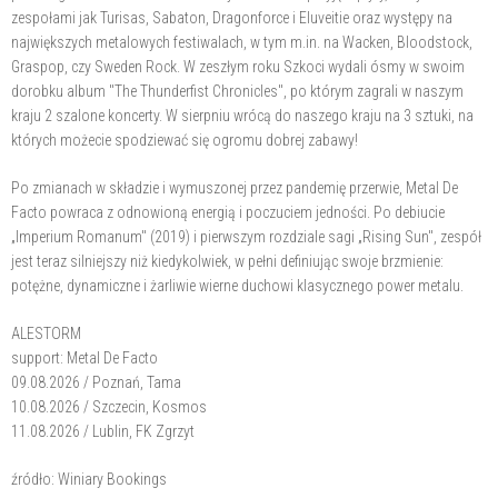
zespołami jak Turisas, Sabaton, Dragonforce i Eluveitie oraz występy na
największych metalowych festiwalach, w tym m.in. na Wacken, Bloodstock,
Graspop, czy Sweden Rock. W zeszłym roku Szkoci wydali ósmy w swoim
dorobku album "The Thunderfist Chronicles", po którym zagrali w naszym
kraju 2 szalone koncerty. W sierpniu wrócą do naszego kraju na 3 sztuki, na
których możecie spodziewać się ogromu dobrej zabawy!
Po zmianach w składzie i wymuszonej przez pandemię przerwie, Metal De
Facto powraca z odnowioną energią i poczuciem jedności. Po debiucie
„Imperium Romanum" (2019) i pierwszym rozdziale sagi „Rising Sun", zespół
jest teraz silniejszy niż kiedykolwiek, w pełni definiując swoje brzmienie:
potężne, dynamiczne i żarliwie wierne duchowi klasycznego power metalu.
ALESTORM
support: Metal De Facto
09.08.2026 / Poznań, Tama
10.08.2026 / Szczecin, Kosmos
11.08.2026 / Lublin, FK Zgrzyt
źródło: Winiary Bookings