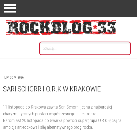
LIPIEC 9, 2026
SARI SCHORR I O.R.K W KRAKOWIE
11 listopada do Krakowa zawita Sari Schorr - jedna z najbardziej
charyzmatycznych postaci współczesnego blues-rocka.
Natomiast 20 listopada do Gwarka powróci supergrupa O.R.k, łącząca
ambicje art-rockowe i siłę alternatywnego prog rocka.