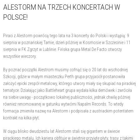
ALESTORM NA TRZECH KONCERTACH W
POLSCE!
Piraci z Alestorm powrócą tego lata na 3 koncerty do Polski i wystąpią: 9
sierpnia w poznańskiej Tamie, dzień później w Kosmosie w Szczecinie i 11
sierpnia w FK Zgrzyt w Lublinie. Fińska grupa Metal De Facto otworzy
wszystkie wieczory.
By poznać początki Alestrom musimy cofnąć się o 20 lat do wschodniej
Szkocji, gdzie w małym miasteczku Perth grupa przyjaciół postanowiła
założyć epicki zespół metalowy, którego utwory miały się skupiać na pirackiej
tematyce. Działając jako Battleheart grupa wydała kilka demówek i zwróciła
na siebie uwagę - początkowo lokalnej publiczności, jednak chwilę później
również renomowanej w gatunku wytwórni Napalm Records. To wtedy
formacja zmieniła nazwę na Alestorm i podpisała z austriackim potentatem
kontrakt na kilka płyt.
W ciągu blisko dwudziestu lat Alestorm stali się gigantem w świecie
pirackiego metalu. Ich kariera obfituje w świetnie przyjęte płyty, trasy z takimi