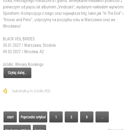
rocka, melodyjnego metalcore'a i glamu. Amerykanie niedawno powrócili z
pierwszym od pięciu lat albumem „Vindicate", wydanym nakładem wytwórni
Spinefarm. Kompozycje z niego oraz największe hity, takie jak "In The End" i
"Knives and Pens", usłyszymy na początku roku w Warszawie oraz we
Wrocławiu!
BLACK VEIL BRIDES
30.01.2027 / Warszawa, Stodoła
04.02.2027 / Wrocław, A2
źródło: Winiary Bookings
Czytaj dalej...
Subskrybuj to źródło RSS
start
Poprzedni artykuł
1
2
3
…