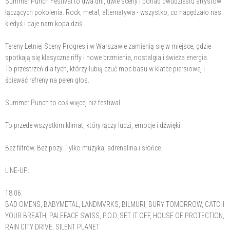
Summer Punch Festival to dwa dni, dwie sceny i ponad dwudziestu artystów
łączących pokolenia. Rock, metal, alternatywa - wszystko, co napędzało nas
kiedyś i daje nam kopa dziś.
Tereny Letniej Sceny Progresji w Warszawie zamienią się w miejsce, gdzie
spotkają się klasyczne riffy i nowe brzmienia, nostalgia i świeża energia.
To przestrzeń dla tych, którzy lubią czuć moc basu w klatce piersiowej i
śpiewać refreny na pełen głos.
Summer Punch to coś więcej niż festiwal.
To przede wszystkim klimat, który łączy ludzi, emocje i dźwięki.
Bez filtrów. Bez pozy. Tylko muzyka, adrenalina i słońce.
LINE-UP:
18.06:
BAD OMENS, BABYMETAL, LANDMVRKS, BILMURI, BURY TOMORROW, CATCH
YOUR BREATH, PALEFACE SWISS, P.O.D.,SET IT OFF, HOUSE OF PROTECTION,
RAIN CITY DRIVE, SILENT PLANET