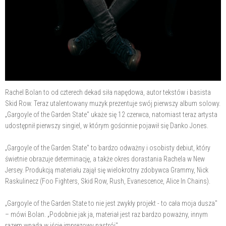
Rachel Bolan to od czterech dekad siła napędowa, autor tekstów i basista
Skid Row. Teraz utalentowany muzyk prezentuje swój pierwszy album solowy.
„Gargoyle of the Garden State" ukaże się 12 czerwca, natomiast teraz artysta
udostępnił pierwszy singiel, w którym gościnnie pojawił się Danko Jones.
„Gargoyle of the Garden State" to bardzo odważny i osobisty debiut, który
świetnie obrazuje determinację, a także okres dorastania Rachela w New
Jersey. Produkcją materiału zajął się wielokrotny zdobywca Grammy, Nick
Raskulinecz (Foo Fighters, Skid Row, Rush, Evanescence, Alice In Chains).
„Gargoyle of the Garden State to nie jest zwykły projekt - to cała moja dusza"
– mówi Bolan. „Podobnie jak ja, materiał jest raz bardzo poważny, innym
razem wpada w iście imprezowy nastrój".