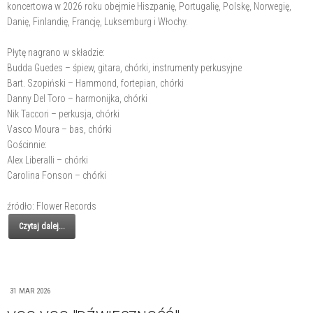
koncertowa w 2026 roku obejmie Hiszpanię, Portugalię, Polskę, Norwegię,
Danię, Finlandię, Francję, Luksemburg i Włochy.
Płytę nagrano w składzie:
Budda Guedes – śpiew, gitara, chórki, instrumenty perkusyjne
Bart. Szopiński – Hammond, fortepian, chórki
Danny Del Toro – harmonijka, chórki
Nik Taccori – perkusja, chórki
Vasco Moura – bas, chórki
Gościnnie:
Alex Liberalli – chórki
Carolina Fonson – chórki
źródło: Flower Records
Czytaj dalej...
31 MAR 2026