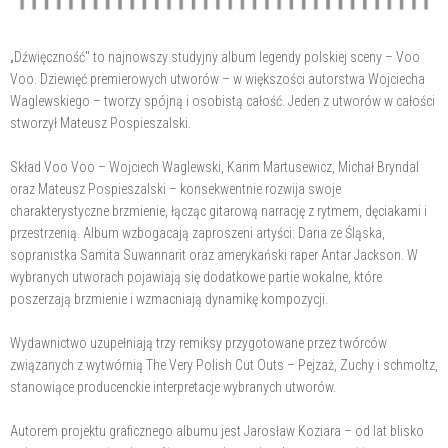
„Dźwięczność" to najnowszy studyjny album legendy polskiej sceny – Voo
Voo. Dziewięć premierowych utworów – w większości autorstwa Wojciecha
Waglewskiego – tworzy spójną i osobistą całość. Jeden z utworów w całości
stworzył Mateusz Pospieszalski.
Skład Voo Voo – Wojciech Waglewski, Karim Martusewicz, Michał Bryndal
oraz Mateusz Pospieszalski – konsekwentnie rozwija swoje
charakterystyczne brzmienie, łącząc gitarową narrację z rytmem, dęciakami i
przestrzenią. Album wzbogacają zaproszeni artyści: Daria ze Śląska,
sopranistka Samita Suwannarit oraz amerykański raper Antar Jackson. W
wybranych utworach pojawiają się dodatkowe partie wokalne, które
poszerzają brzmienie i wzmacniają dynamikę kompozycji.
Wydawnictwo uzupełniają trzy remiksy przygotowane przez twórców
związanych z wytwórnią The Very Polish Cut Outs – Pejzaż, Zuchy i schmoltz,
stanowiące producenckie interpretacje wybranych utworów.
Autorem projektu graficznego albumu jest Jarosław Koziara – od lat blisko