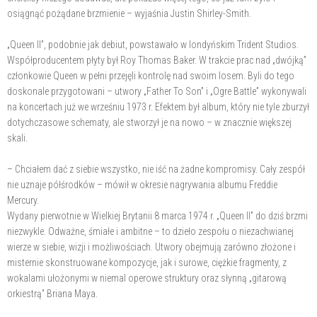
osiągnąć pożądane brzmienie – wyjaśnia Justin Shirley-Smith.
„Queen II”, podobnie jak debiut, powstawało w londyńskim Trident Studios.
Współproducentem płyty był Roy Thomas Baker. W trakcie prac nad „dwójką”
członkowie Queen w pełni przejęli kontrolę nad swoim losem. Byli do tego
doskonale przygotowani – utwory „Father To Son” i „Ogre Battle” wykonywali
na koncertach już we wrześniu 1973 r. Efektem był album, który nie tyle zburzył
dotychczasowe schematy, ale stworzył je na nowo – w znacznie większej
skali.
– Chciałem dać z siebie wszystko, nie iść na żadne kompromisy. Cały zespół
nie uznaje półśrodków – mówił w okresie nagrywania albumu Freddie
Mercury.
Wydany pierwotnie w Wielkiej Brytanii 8 marca 1974 r. „Queen II” do dziś brzmi
niezwykle. Odważne, śmiałe i ambitne – to dzieło zespołu o niezachwianej
wierze w siebie, wizji i możliwościach. Utwory obejmują zarówno złożone i
misternie skonstruowane kompozycje, jak i surowe, ciężkie fragmenty, z
wokalami ułożonymi w niemal operowe struktury oraz słynną „gitarową
orkiestrą” Briana Maya.