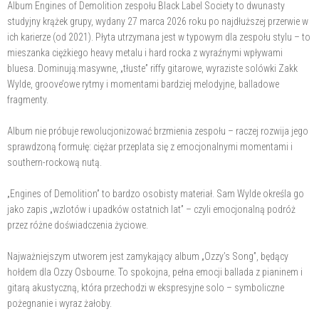
Album Engines of Demolition zespołu Black Label Society to dwunasty
studyjny krążek grupy, wydany 27 marca 2026 roku po najdłuższej przerwie w
ich karierze (od 2021). Płyta utrzymana jest w typowym dla zespołu stylu – to
mieszanka ciężkiego heavy metalu i hard rocka z wyraźnymi wpływami
bluesa. Dominują:masywne, „tłuste” riffy gitarowe, wyraziste solówki Zakk
Wylde, groove’owe rytmy i momentami bardziej melodyjne, balladowe
fragmenty.
Album nie próbuje rewolucjonizować brzmienia zespołu – raczej rozwija jego
sprawdzoną formułę: ciężar przeplata się z emocjonalnymi momentami i
southern-rockową nutą.
„Engines of Demolition” to bardzo osobisty materiał. Sam Wylde określa go
jako zapis „wzlotów i upadków ostatnich lat” – czyli emocjonalną podróż
przez różne doświadczenia życiowe.
Najważniejszym utworem jest zamykający album „Ozzy’s Song”, będący
hołdem dla Ozzy Osbourne. To spokojna, pełna emocji ballada z pianinem i
gitarą akustyczną, która przechodzi w ekspresyjne solo – symboliczne
pożegnanie i wyraz żałoby.