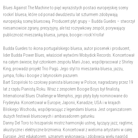
Blues Against The Machine to pięć wyrazistych postaci europejskiej sceny
rockin’ bluesa, które od ponad dwudziestu lat szturmem zdobywają
europejską scenę bluesową. Producent płyt grupy – Budda Guedes – stworzył
niesamowicie zgrany, precyzyjny, ale też rozrywkowy zespół, porywający
publiczność mieszanką bluesa, jumpa, boogie i rock’n’rolla!
Budda Guedes to ikona portugalskiego bluesa, autor piosenek i producent,
lider Budda Power Blues, właściciel wytwórni Mobydick Records. Koncertował
na całym świecie, był członkiem zespołu Marii Joao, współpracował z Shirley
King, prowadzi projekt Trio Pagū. Jego styl to mieszanka bluesa, jazzu,
jumpa, folku i boogie z latynoskim pazurem.
Bart Szopiński to czołowy pianista bluesowy w Polsce, nagradzany przez 19
lat z rzędu Pianistą Roku. Wraz z zespołem Boogie Boys był finalistą
International Blues Challenge w Memphis, jego płyty były nominowane do
Fryderyka. Koncertował w Europie, Japonii, Kanadzie, USA i w krajach
Bliskiego Wschodu, współpracując z legendami bluesa. Jest organizatorem
dużych festiwali bluesowych i ambasadorem gatunku.
Danny Del Toro to hiszpański mistrz harmonijki ustnej, łączący jazz, ragtime,
akustyczne i elektryczne brzmienia. Koncertował z wieloma artystami w całej
Europie. Jest edukatorem, uznanym wykonawcą i zdobywcą wielu nagród.