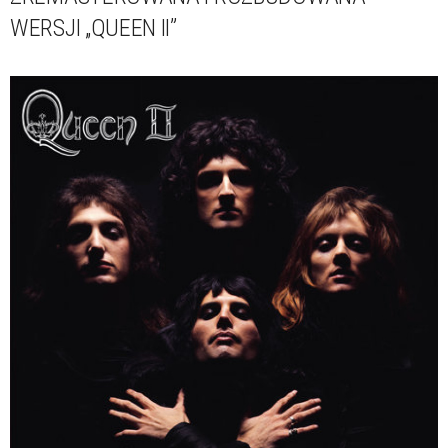
WERSJI „QUEEN II”