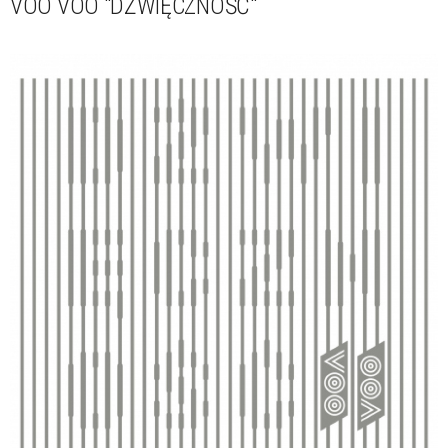
VOO VOO "DŹWIĘCZNOŚĆ"