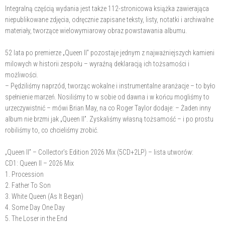
Integralną częścią wydania jest także 112-stronicowa książka zawierająca
niepublikowane zdjęcia, odręcznie zapisane teksty, listy, notatki i archiwalne
materiały, tworzące wielowymiarowy obraz powstawania albumu.
52 lata po premierze „Queen II” pozostaje jednym z najważniejszych kamieni
milowych w historii zespołu – wyraźną deklaracją ich tożsamości i
możliwości.
– Pędziliśmy naprzód, tworząc wokalne i instrumentalne aranżacje – to było
spełnienie marzeń. Nosiliśmy to w sobie od dawna i w końcu mogliśmy to
urzeczywistnić – mówi Brian May, na co Roger Taylor dodaje: – Żaden inny
album nie brzmi jak „Queen II”. Zyskaliśmy własną tożsamość – i po prostu
robiliśmy to, co chcieliśmy zrobić.
„Queen II” – Collector’s Edition 2026 Mix (5CD+2LP) – lista utworów:
CD1: Queen II – 2026 Mix
1. Procession
2. Father To Son
3. White Queen (As It Began)
4. Some Day One Day
5. The Loser in the End