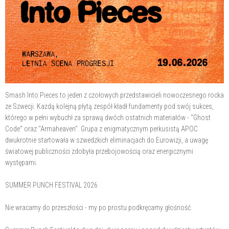
Smash Into Pieces to jeden z czołowych przedstawicieli nowoczesnego rocka
ze Szwecji. Każdą kolejną płytą zespół kładł fundamenty pod swój sukces,
którego w pełni wybuchł za sprawą dwóch ostatnich materiałów - "Ghost
Code" oraz "Armaheaven". Grupa z enigmatycznym perkusistą APOC
dwukrotnie startowała w szwedzkich eliminacjach do Eurowizji, a uwagę
światowej publiczności zdobyła przebojowością oraz energicznymi
występami.
SUMMER PUNCH FESTIVAL 2026
Nie wracamy do przeszłości - my po prostu podkręcamy głośność.