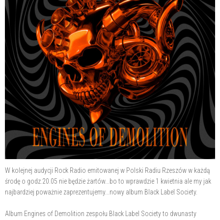
W kolejnej audycji Rock Radio emitowanej w Polski Radiu Rzeszów w każdą
środę o godz.20.05 nie będzie żartów...bo to wprawdzie 1 kwietnia ale my jak
najbardziej poważnie zaprezentujemy...nowy album Black Label Society.
Album Engines of Demolition zespołu Black Label Society to dwunasty