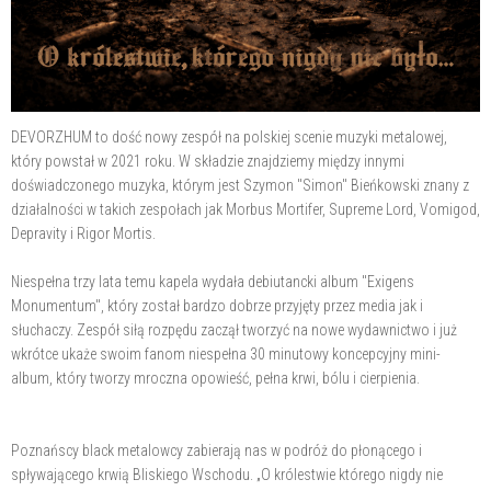
DEVORZHUM to dość nowy zespół na polskiej scenie muzyki metalowej,
który powstał w 2021 roku. W składzie znajdziemy między innymi
doświadczonego muzyka, którym jest Szymon "Simon" Bieńkowski znany z
działalności w takich zespołach jak Morbus Mortifer, Supreme Lord, Vomigod,
Depravity i Rigor Mortis.
Niespełna trzy lata temu kapela wydała debiutancki album "Exigens
Monumentum", który został bardzo dobrze przyjęty przez media jak i
słuchaczy. Zespół siłą rozpędu zaczął tworzyć na nowe wydawnictwo i już
wkrótce ukaże swoim fanom niespełna 30 minutowy koncepcyjny mini-
album, który tworzy mroczna opowieść, pełna krwi, bólu i cierpienia.
Poznańscy black metalowcy zabierają nas w podróż do płonącego i
spływającego krwią Bliskiego Wschodu. „O królestwie którego nigdy nie