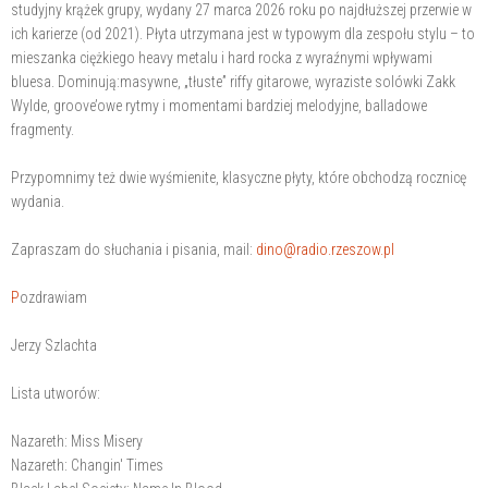
studyjny krążek grupy, wydany 27 marca 2026 roku po najdłuższej przerwie w
ich karierze (od 2021). Płyta utrzymana jest w typowym dla zespołu stylu – to
mieszanka ciężkiego heavy metalu i hard rocka z wyraźnymi wpływami
bluesa. Dominują:masywne, „tłuste” riffy gitarowe, wyraziste solówki Zakk
Wylde, groove’owe rytmy i momentami bardziej melodyjne, balladowe
fragmenty.
Przypomnimy też dwie wyśmienite, klasyczne płyty, które obchodzą rocznicę
wydania.
Zapraszam do słuchania i pisania, mail:
dino@radio.rzeszow.pl
P
ozdrawiam
Jerzy Szlachta
Lista utworów:
Nazareth: Miss Misery
Nazareth: Changin' Times