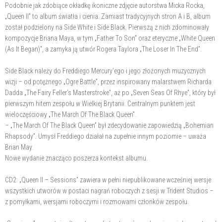
Podobnie jak zdobiące okładkę ikoniczne zdjęcie autorstwa Micka Rocka,
„Queen II” to album światła i cienia. Zamiast tradycyjnych stron A i B, album
został podzielony na Side White i Side Black. Pierwszą z nich zdominowały
kompozycje Briana Maya, w tym „Father To Son” oraz eteryczne „White Queen
(As It Began)”, a zamyka ją utwór Rogera Taylora „The Loser In The End”.
Side Black należy do Freddiego Mercury’ego i jego złożonych muzycznych
wizji – od potężnego „Ogre Battle”, przez inspirowany malarstwem Richarda
Dadda „The Fairy Feller’s Masterstroke”, aż po „Seven Seas Of Rhye”, który był
pierwszym hitem zespołu w Wielkiej Brytanii. Centralnym punktem jest
wieloczęściowy „The March Of The Black Queen”.
– „The March Of The Black Queen” był zdecydowanie zapowiedzią „Bohemian
Rhapsody”. Umysł Freddiego działał na zupełnie innym poziomie – uważa
Brian May.
Nowe wydanie znacząco poszerza kontekst albumu.
CD2: „Queen II – Sessions” zawiera w pełni niepublikowane wcześniej wersje
wszystkich utworów w postaci nagrań roboczych z sesji w Trident Studios –
z pomyłkami, wersjami roboczymi i rozmowami członków zespołu.