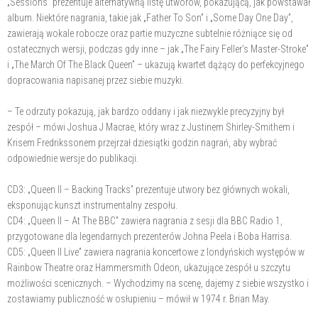
„Sessions” prezentuje alternatywną listę utworów, pokazującą, jak powstawał
album. Niektóre nagrania, takie jak „Father To Son” i „Some Day One Day”,
zawierają wokale robocze oraz partie muzyczne subtelnie różniące się od
ostatecznych wersji, podczas gdy inne – jak „The Fairy Feller’s Master-Stroke”
i „The March Of The Black Queen” – ukazują kwartet dążący do perfekcyjnego
dopracowania napisanej przez siebie muzyki.
– Te odrzuty pokazują, jak bardzo oddany i jak niezwykle precyzyjny był
zespół – mówi Joshua J Macrae, który wraz z Justinem Shirley-Smithem i
Krisem Fredrikssonem przejrzał dziesiątki godzin nagrań, aby wybrać
odpowiednie wersje do publikacji.
CD3: „Queen II – Backing Tracks” prezentuje utwory bez głównych wokali,
eksponując kunszt instrumentalny zespołu.
CD4: „Queen II – At The BBC” zawiera nagrania z sesji dla BBC Radio 1,
przygotowane dla legendarnych prezenterów Johna Peela i Boba Harrisa.
CD5: „Queen II Live” zawiera nagrania koncertowe z londyńskich występów w
Rainbow Theatre oraz Hammersmith Odeon, ukazujące zespół u szczytu
możliwości scenicznych. – Wychodzimy na scenę, dajemy z siebie wszystko i
zostawiamy publiczność w osłupieniu – mówił w 1974 r. Brian May.