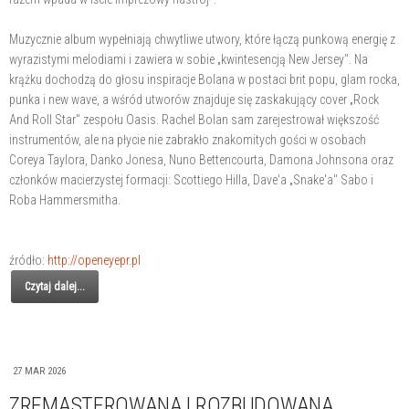
Muzycznie album wypełniają chwytliwe utwory, które łączą punkową energię z
wyrazistymi melodiami i zawiera w sobie „kwintesencją New Jersey". Na
krążku dochodzą do głosu inspiracje Bolana w postaci brit popu, glam rocka,
punka i new wave, a wśród utworów znajduje się zaskakujący cover „Rock
And Roll Star" zespołu Oasis. Rachel Bolan sam zarejestrował większość
instrumentów, ale na płycie nie zabrakło znakomitych gości w osobach
Coreya Taylora, Danko Jonesa, Nuno Bettencourta, Damona Johnsona oraz
członków macierzystej formacji: Scottiego Hilla, Dave'a „Snake'a" Sabo i
Roba Hammersmitha.
źródło:
http://openeyepr.pl
Czytaj dalej...
27 MAR 2026
ZREMASTEROWANA I ROZBUDOWANA