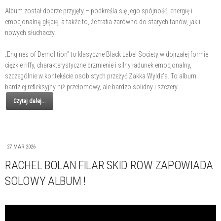
Album został dobrze przyjęty – podkreśla się jego spójność, energię i
emocjonalną głębię, a także to, że trafia zarówno do starych fanów, jak i
nowych słuchaczy.
„Engines of Demolition” to klasyczne Black Label Society w dojrzałej formie –
ciężkie riffy, charakterystyczne brzmienie i silny ładunek emocjonalny,
szczególnie w kontekście osobistych przeżyć Zakka Wylde’a. To album
bardziej refleksyjny niż przełomowy, ale bardzo solidny i szczery.
Czytaj dalej...
27 MAR 2026
RACHEL BOLAN FILAR SKID ROW ZAPOWIADA
SOLOWY ALBUM !