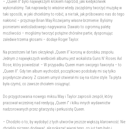
– „Queen II” było największym krokiem naprzód, jaki kiedykolwiek
wykonaliśmy. Tak naprawdę to właśnie wtedy zaczęliśmy tworzyć muzykę w
taki sposób, w jaki chcieliśmy to robić, a nie tak, jak próbowano nas do tego
nakłonić – przyznaje Brian May.Rozwijamy własne brzmienie. Byliśmy
pionierami wielośladowego nagrywania. Dawało to ogromną paletę
możliwości – mogliśmy tworzyć potężne chóralne partie, dysponując
zaledwie trzema głosami – dodaje Roger Taylor.
Na przestrzeni lat fani okrzyknęli „Queen II” koroną w dorobku zespołu.
Jednym z największych wielbicieli albumu jest wokalista Guns N’ Roses Axl
Rose, który powiedział: – W przypadku Queen mam swojego faworyta – to
„Queen II”. Gdy ten album wychodził, początkowo podobały mi się tylko
pojedyncze utwory. Z czasem umysł otwierał mi się na różne style. Ta płyta
była czymś, co zawsze chciałem osiągnąć.
Do przygotowania nowego miksu May i Taylor zaprosili zespół, który
pracował wcześniej nad reedycją „Queen I” i kilku innych wydawnictw
nadzorowanych przez gitarzystę i perkusistę Queen.
– Chodziło o to, by wydobyć z tych utworów jeszcze większą klarowność. Nie
chcieliśy niczego dodawać, ale pokazać więcej tego, co już tam było i