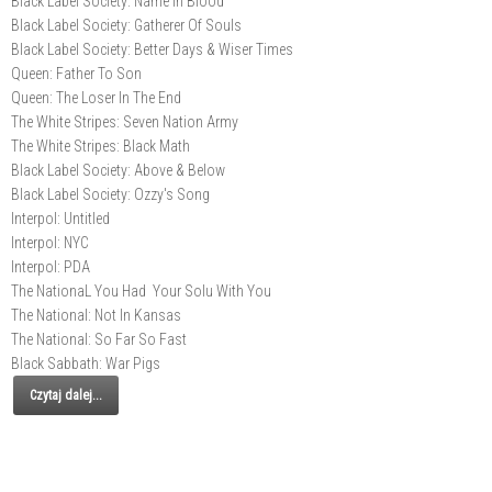
Black Label Society: Name In Blood
Black Label Society: Gatherer Of Souls
Black Label Society: Better Days & Wiser Times
Queen: Father To Son
Queen: The Loser In The End
The White Stripes: Seven Nation Army
The White Stripes: Black Math
Black Label Society: Above & Below
Black Label Society: Ozzy's Song
Interpol: Untitled
Interpol: NYC
Interpol: PDA
The NationaL You Had Your Solu With You
The National: Not In Kansas
The National: So Far So Fast
Black Sabbath: War Pigs
Czytaj dalej...