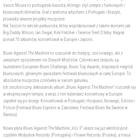
Vasco Moura to portugalski basista, którego styl czerpie z funkowych i
bluesowych klimatów. Grał z wieloma artystami z Portugalii i Brazylii,
prowadzi własne projekty muzyczne.
Nik Taccori to włoski perkusista, który współpracował z takimi ikonami jak
Big Daddy Wilson, Ian Siegal, Kirk Fletcher i Terence Trent D’Arby. Nagrał
ponad 70 albumów, koncertował w Europie i Japonii.
Blues Against The Machine to szacunek do tradycji, coś nowego, ale z
uważnym spojrzeniem na Starych Mistrzów. Członkowie zespołu są
laureatami European Blues Challenge, Blues Top Awards, krajowych nagród
bluesowych, głównymi gwiazdami festiwali bluesowych w całej Europie. To
absolutna muzyczna czołówka w swoim gatunku.
Ich zeszłoroczny, debiutancki album „Blues Against The Machine” rozszedł się
w ekspresowym tempie, a wraz z nim kalendarz koncertowy w Europie
zapełnił się po brzegi. Koncertowali w Portugalii, Hiszpanii, Norwegii, Estonii i
Polsce (Festiwal Blues Express w Zakrzewie, Festiwal Blues Na Świecie w
Świeciu).
Nowa płyta Blues Against The Machine „Vol. II” ukaże się już wkrótce pod
szyldem Mobydick Records (Portugalia) i Flower Records (Polska), a trasa