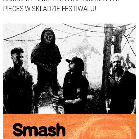
PIECES W SKŁADZIE FESTIWALU!