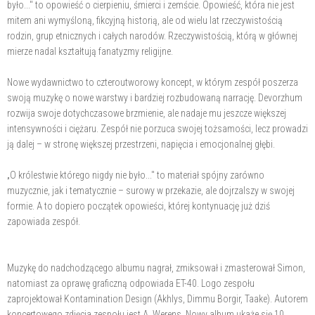
było..." to opowieść o cierpieniu, śmierci i zemście. Opowieść, która nie jest
mitem ani wymyśloną, fikcyjną historią, ale od wielu lat rzeczywistością
rodzin, grup etnicznych i całych narodów. Rzeczywistością, którą w głównej
mierze nadal kształtują fanatyzmy religijne.
Nowe wydawnictwo to czteroutworowy koncept, w którym zespół poszerza
swoją muzykę o nowe warstwy i bardziej rozbudowaną narrację. Devorzhum
rozwija swoje dotychczasowe brzmienie, ale nadaje mu jeszcze większej
intensywności i ciężaru. Zespół nie porzuca swojej tożsamości, lecz prowadzi
ją dalej – w stronę większej przestrzeni, napięcia i emocjonalnej głębi.
„O królestwie którego nigdy nie było..." to materiał spójny zarówno
muzycznie, jak i tematycznie – surowy w przekazie, ale dojrzalszy w swojej
formie. A to dopiero początek opowieści, której kontynuację już dziś
zapowiada zespół.
Muzykę do nadchodzącego albumu nagrał, zmiksował i zmasterował Simon,
natomiast za oprawę graficzną odpowiada ET-40. Logo zespołu
zaprojektował Kontamination Design (Akhlys, Dimmu Borgir, Taake). Autorem
koncertowego zdjęcia zespołu jest A. Werens. Nowy album ukaże się 10