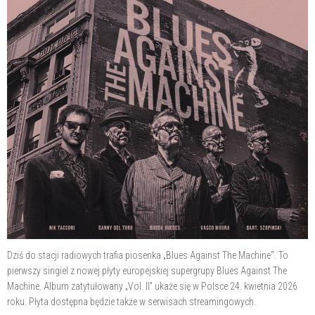
Dziś do stacji radiowych trafia piosenka „Blues Against The Machine“. To
pierwszy singiel z nowej płyty europejskiej supergrupy Blues Against The
Machine. Album zatytułowany „Vol. II” ukaże się w Polsce 24. kwietnia 2026
roku. Płyta dostępna będzie także w serwisach streamingowych.