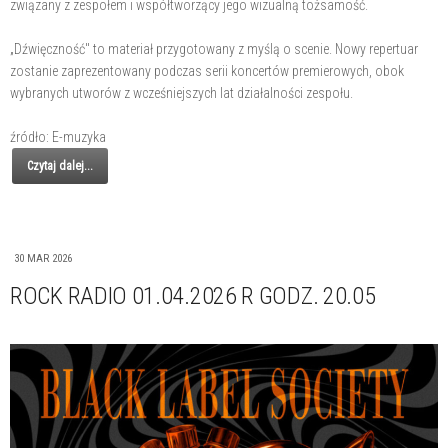
związany z zespołem i współtworzący jego wizualną tożsamość.
„Dźwięczność" to materiał przygotowany z myślą o scenie. Nowy repertuar
zostanie zaprezentowany podczas serii koncertów premierowych, obok
wybranych utworów z wcześniejszych lat działalności zespołu.
źródło: E-muzyka
Czytaj dalej...
30 MAR 2026
ROCK RADIO 01.04.2026 R GODZ. 20.05