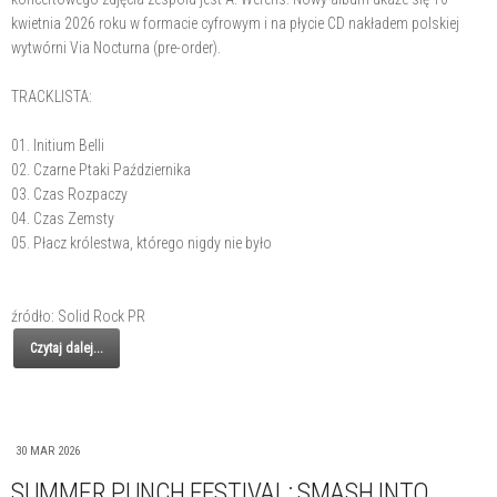
kwietnia 2026 roku w formacie cyfrowym i na płycie CD nakładem polskiej
wytwórni Via Nocturna (pre-order).
TRACKLISTA:
01. Initium Belli
02. Czarne Ptaki Października
03. Czas Rozpaczy
04. Czas Zemsty
05. Płacz królestwa, którego nigdy nie było
źródło: Solid Rock PR
Czytaj dalej...
30 MAR 2026
SUMMER PUNCH FESTIVAL: SMASH INTO