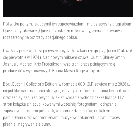
Pół wieku po tym, jak uczynił ich supergwiazdami, majestatyczny drugi album
Queen zatytułowany „Queen II” został zremiksowany, zremasterowany i
rozszerzony na potrzeby specjalnego boksu.
Uważany przez wielu za pierwsze arcydzieło w karierze grupy „Queen II” ukazał
się pierwotnie w 1974 r. Nad nowym miksem czuwali Justin Shirley Smith,
Joshua J Macrae i Kris Frederikson, wspierani przez pełniących rolę
producentów wykonawczych Briana Maya i Rogera Taylora.
Box „Queen II Collector’s Edition” w formacie 6CD+2LP zawiera mix z 2026 r.,
niepublikowane nagrania studyjne, odrzuty, demówki, nagrania koncertowe
oraz zapisy sesji radiowych. W skład wydania wchodzi także licząca 112
stron książka z niepublikowanymi wcześniej fotografiami, odręcznie
zapisanymi tekstami piosenek, wpisami z dzienników, unikalnymi
pamiątkami oraz wspomnieniami muzyków dokumentującymi proces
pisania i nagrywania albumu.