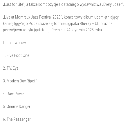
„Lust for Life", a także kompozycje z ostatniego wydawnictwa „Every Loser".
„Live at Montreux Jazz Festival 2023", koncertowy album upamiętniający
karierę Iggy'ego Popa ukaże się formie digipaka Blu-ray + CD oraz na
podwójnym winylu (gatefold). Premiera 24 stycznia 2025 roku.
Lista utworów:
1. Five Foot One
2. T.V. Eye
3. Modern Day Ripoff
4. Raw Power
5. Gimme Danger
6. The Passenger