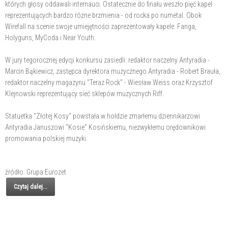
których głosy oddawali internauci. Ostatecznie do finału weszło pięć kapel
reprezentujących bardzo różne brzmienia - od rocka po numetal. Obok
Wirefall na scenie swoje umiejętności zaprezentowały kapele: Fanga,
Holyguns, MyCoda i Near Youth.
W jury tegorocznej edycji konkursu zasiedli: redaktor naczelny Antyradia -
Marcin Bąkiewicz, zastępca dyrektora muzycznego Antyradia - Robert Brauła,
redaktor naczelny magazynu "Teraz Rock" - Wiesław Weiss oraz Krzysztof
Klejnowski reprezentujący sieć sklepów muzycznych Riff.
Statuetka "Złotej Kosy" powstała w hołdzie zmarłemu dziennikarzowi
Antyradia Januszowi "Kosie" Kosińskiemu, niezwykłemu orędownikowi
promowania polskiej muzyki.
źródło: Grupa Eurozet
Czytaj dalej...