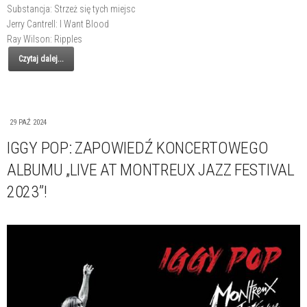
Substancja: Strzeż się tych miejsc
Jerry Cantrell: I Want Blood
Ray Wilson: Ripples
Czytaj dalej...
29 PAŹ 2024
IGGY POP: ZAPOWIEDŹ KONCERTOWEGO
ALBUMU „LIVE AT MONTREUX JAZZ FESTIVAL
2023”!