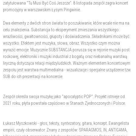
zatytułowana "Tu Musi Być Coś Jeszcze". 8 listopada zespół zagra koncert
promocyjny w warszawskim Łysym Pingwinie.
Dwa elementy z dwóch stron świata to poszukiwanie, które wcale nie ma na
celu znalezienia. Substancja to eksperyment zmieszania wszystkiego:
wrażliwości, gwałtowności, głupoty i doświadczenia. Składnikami może być
wszystko. Efektem jest muzyka, słowa, obraz. Wszystko czym można
wyrazić emocje. Muzycznie SUBSTANCJA porusza się w rejonie muzyki post
rockowej, elektroniki i muzyki industrial z bogatą oraz niebanalną warstwą
liryczną dotycząca relacji międzyludzkich. Ważnym elementem koncertowym
zespołu jest warstwa multimedialna - wizualizacje i specjalne urządzenie tzw.
SUB do ich prezentacji na koncercie.
Zespół określa swoja muzykę jako "apocalyptic POP". Projekt istnieje od
2021 roku, płyta powstała częściowo w Stanach Zjednoczonych i Polsce.
Łukasz Myszkowski - głos, teksty, syntezatory, gitara, koncept. Ewangelista
empirii, czuły obserwator. Znany z zespołów: SPARAGMOS, IN, ANTIGAMA,