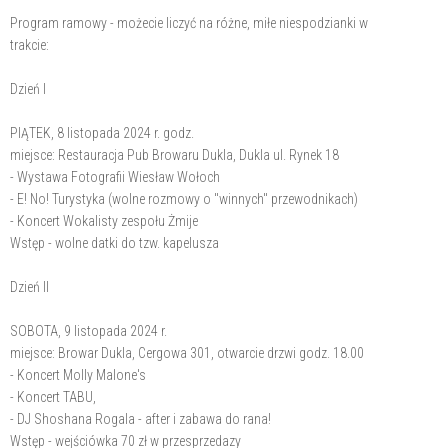
Program ramowy - możecie liczyć na różne, miłe niespodzianki w
trakcie:
Dzień I
PIĄTEK, 8 listopada 2024 r. godz.
miejsce: Restauracja Pub Browaru Dukla, Dukla ul. Rynek 18
- Wystawa Fotografii Wiesław Wołoch
- E! No! Turystyka (wolne rozmowy o "winnych" przewodnikach)
- Koncert Wokalisty zespołu Żmije
Wstęp - wolne datki do tzw. kapelusza
Dzień II
SOBOTA, 9 listopada 2024 r.
miejsce: Browar Dukla, Cergowa 301, otwarcie drzwi godz. 18.00
- Koncert Molly Malone's
- Koncert TABU,
- DJ Shoshana Rogala - after i zabawa do rana!
Wstęp - wejściówka 70 zł w przesprzedazy