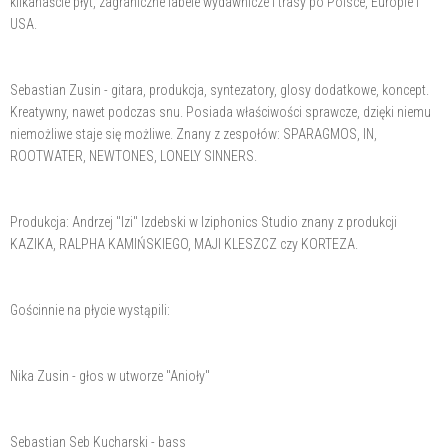
kilkanaście płyt, zagraniczne labele wydawnicze i trasy po Polsce, Europie i
USA.
Sebastian Zusin - gitara, produkcja, syntezatory, glosy dodatkowe, koncept.
Kreatywny, nawet podczas snu. Posiada właściwości sprawcze, dzięki niemu
niemożliwe staje się możliwe. Znany z zespołów: SPARAGMOS, IN,
ROOTWATER, NEWTONES, LONELY SINNERS.
Produkcja: Andrzej "Izi" Izdebski w Iziphonics Studio znany z produkcji
KAZIKA, RALPHA KAMIŃSKIEGO, MAJI KLESZCZ czy KORTEZA.
Gościnnie na płycie wystąpili:
Nika Zusin - głos w utworze "Anioły"
Sebastian Seb Kucharski - bass