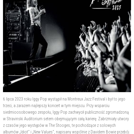
6 lipca 2023 roku Iggy Pop wystąpił na Montreux Jazz Festival i był to jego
trzeci, a zarazem najlepszy koncert w tym miejscu. Przy wsparciu
siedmioosobowego zespołu, Iggy Pop zachwycił publiczność zgromadzoną
w Stravinski Auditorium setem obejmującym całą karierę. Zabrzmiały utwory
z czasów jego występów w The Stooges, te pochodzące z solowych
albumów „Idiot" i „New Values", napisany wspólnie z Davidem Bowie przebój