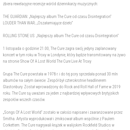
zbiera rewelacyjne recenzje wśród dziennikarzy muzycznych:
THE GUARDIAN: „Najlepszy album The Cure od czasu Disintegration”
LOUDER THAN WAR; „Oszałamiające dzieło”
ROLLING STONE US: „Najlepszy album The Cure od czasu Disintegration”
1 listopada o godzinie 21.00, The Cure zagra swój jedyny zaplanowany
koncert w tym roku w Troxy w Londynie, który będzie transmitowany na żywo
na stronie Show Of A Lost World The Cure Live At Troxy
Grupa The Cure powstała w 1978 r. i do tej pory sprzedała ponad 30 mln
albumów na całym świecie. Zespół był czterokrotnie headlinerem
Glastonbury. Został wprowadzony do Rock and Roll Hall of Fame w 2019
roku. The Cure są uważani za jeden z najbardziej wpływowych brytyjskich
zespołów wszech czasów.
„Songs Of A Lost World” zostało w całości napisane i zaaranżowane przez
Smitha. Artysta wyprodukował i zmiksował album wspólnie z Paulem
Corkettem. The Cure nagrywali krążek w walijskim Rockfield Studios w