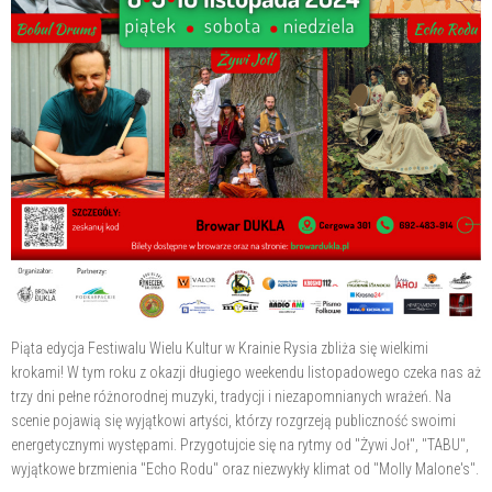
Piąta edycja Festiwalu Wielu Kultur w Krainie Rysia zbliża się wielkimi
krokami! W tym roku z okazji długiego weekendu listopadowego czeka nas aż
trzy dni pełne różnorodnej muzyki, tradycji i niezapomnianych wrażeń. Na
scenie pojawią się wyjątkowi artyści, którzy rozgrzeją publiczność swoimi
energetycznymi występami. Przygotujcie się na rytmy od "Żywi Joł", "TABU",
wyjątkowe brzmienia "Echo Rodu" oraz niezwykły klimat od "Molly Malone's".