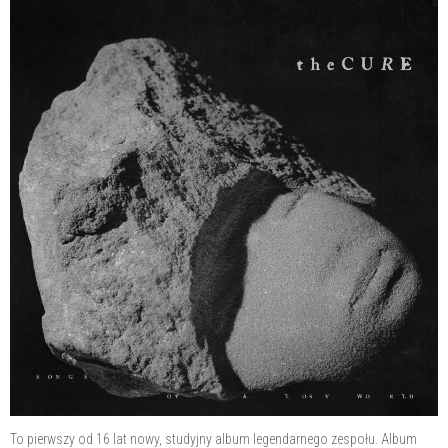
To pierwszy od 16 lat nowy, studyjny album legendarnego zespołu. ​Album