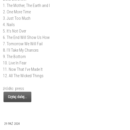
1. The Mother, The Earth and I
2. One More Time
3. Just Too Much
4. Nails
5. It’s Not Over
6. The End Will Show Us How
7. Tomorrow We Will Fail
8. I’ll Take My Chances
9. The Bottom
10. Live In Fear
11. Now That I’ve Made It
12. All The Wicked Things
źródło: press
Czytaj dalej...
29 PAŹ 2024