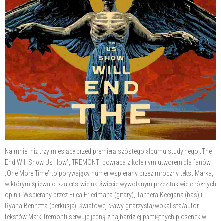
Na mniej niż trzy miesiące przed premierą szóstego albumu studyjnego „The
End Will Show Us How”, TREMONTI powraca z kolejnym utworem dla fanów.
„One More Time” to porywający numer wspierany przez mroczny tekst Marka,
w którym śpiewa o szaleństwie na świecie wywołanym przez tak wiele różnych
opinii. Wspierany przez Erica Friedmana (gitary), Tannera Keegana (bas) i
Ryana Bennetta (perkusja), światowej sławy gitarzysta/wokalista/autor
tekstów Mark Tremonti serwuje jedną z najbardziej pamiętnych piosenek w