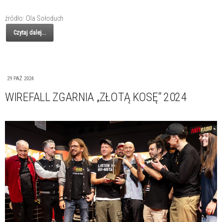
źródło: Ola Sołoduch
Czytaj dalej...
29 PAŹ 2024
WIREFALL ZGARNIA „ZŁOTĄ KOSĘ” 2024