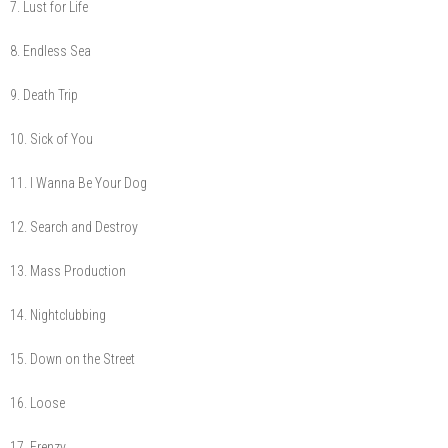
7. Lust for Life
8. Endless Sea
9. Death Trip
10. Sick of You
11. I Wanna Be Your Dog
12. Search and Destroy
13. Mass Production
14. Nightclubbing
15. Down on the Street
16. Loose
17. Frenzy