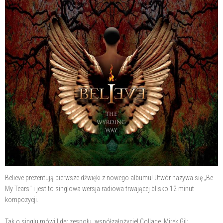
Believe prezentują pierwsze dźwięki z nowego albumu! Utwór nazywa się „Be
My Tears" i jest to singlowa wersja radiowa trwającej blisko 12 minut
kompozycji.
Tak o singlu mówi lider zespołu, współzałożyciel Collage, Mirek Gil: