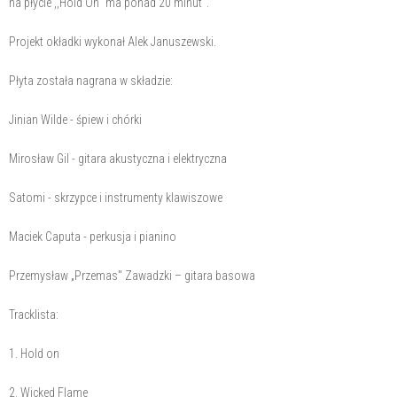
na płycie ,,Hold On" ma ponad 20 minut".
Projekt okładki wykonał Alek Januszewski.
Płyta została nagrana w składzie:
Jinian Wilde - śpiew i chórki
Mirosław Gil - gitara akustyczna i elektryczna
Satomi - skrzypce i instrumenty klawiszowe
Maciek Caputa - perkusja i pianino
Przemysław „Przemas" Zawadzki – gitara basowa
Tracklista:
1. Hold on
2. Wicked Flame