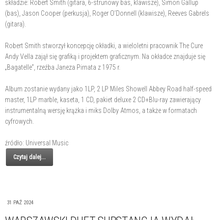
składzie: Robert Smith (gitara, 6-strunowy bas, klawisze), Simon Gallup
(bas), Jason Cooper (perkusja), Roger O’Donnell (klawisze), Reeves Gabrels
(gitara).
Robert Smith stworzył koncepcję okładki, a wieloletni pracownik The Cure
Andy Vella zajął się grafiką i projektem graficznym. Na okładce znajduje się
„Bagatelle”, rzeźba Janeza Pirnata z 1975 r.
Album zostanie wydany jako 1LP, 2 LP Miles Showell Abbey Road half-speed
master, 1LP marble, kaseta, 1 CD, pakiet deluxe 2 CD+Blu-ray zawierający
instrumentalną wersję krążka i miks Dolby Atmos, a także w formatach
cyfrowych.
źródło: Universal Music
Czytaj dalej...
31 PAŹ 2024