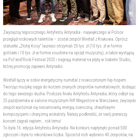
Zwycięzcą tegorocznego Antyfestu Antyradia - największego w Polsce
przegląd rockowych talentów – został zespół Wirefall z Krakowa. Oprócz
statuetki „Złotej Kosy” laureaci otrzymali 20 tys. zł (10 tys. zł w formie
gotówki i 10 tys. zł w formie vouchera na sprzęt muzyczny), a także wystąpią
na Pol’and’Rock Festival 2025 i nagrają materiał na płytę w Izabelin Studio,
której promocję zapewni Antyradio.
Wirefall łączy w sobie energetyczny numetal z nowoczesnym hip-hopem.
Tworząc muzykę sięga do korzeni znanych zespołów numetalowych, dodając
do tego świeżego ducha. Podczas finału Antyfestu Antyradia, który odbył się
25 października w salonie muzycznym Riff Megastore w Warszawie, zwycięski
zespół wyróżniał się niesamowitą energią sceniczną, chwytliwymi
kompozycjami i charyzmą wokalisty. Należy podkreślić, że swój pierwszy
koncert zagrali raptem... rok temu!
To była 16. edycja Antyfestu Antyradia. Na konkurs napłynęło ponad 500
zgłoszeń i była to rekordowa liczba. Spośród nich wybrano 40 zespołów, na