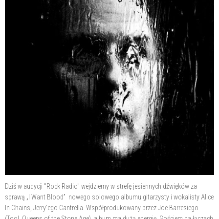
Dziś w audycji "Rock Radio" wejdziemy w strefę jesiennych dźwięków za
sprawą „I Want Blood” nowego solowego albumu gitarzysty i wokalisty Alice
In Chains, Jerry'ego Cantrella. Współprodukowany przez Joe Barresiego
(Tool, Queens of the Stone Age), album ma dużą energię. Gościem na łączach