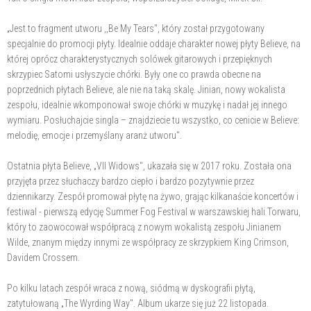
„Jest to fragment utworu ,,Be My Tears", który został przygotowany
specjalnie do promocji płyty. Idealnie oddaje charakter nowej płyty Believe, na
której oprócz charakterystycznych solówek gitarowych i przepięknych
skrzypiec Satomi usłyszycie chórki. Były one co prawda obecne na
poprzednich płytach Believe, ale nie na taką skalę. Jinian, nowy wokalista
zespołu, idealnie wkomponował swoje chórki w muzykę i nadał jej innego
wymiaru. Posłuchajcie singla – znajdziecie tu wszystko, co cenicie w Believe:
melodię, emocje i przemyślany aranż utworu".
Ostatnia płyta Believe, „VII Widows", ukazała się w 2017 roku. Została ona
przyjęta przez słuchaczy bardzo ciepło i bardzo pozytywnie przez
dziennikarzy. Zespół promował płytę na żywo, grając kilkanaście koncertów i
festiwal - pierwszą edycję Summer Fog Festival w warszawskiej hali Torwaru,
który to zaowocował współpracą z nowym wokalistą zespołu Jinianem
Wilde, znanym między innymi ze współpracy ze skrzypkiem King Crimson,
Davidem Crossem.
Po kilku latach zespół wraca z nową, siódmą w dyskografii płytą,
zatytułowaną „The Wyrding Way". Album ukarze się już 22 listopada.