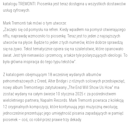
katalogu TREMONTI. Piosenka jest teraz dostępna u wszystkich dostawców
usług cyfrowych.
Mark Tremonti tak mówi o tym utworze:
„Zaczęło się od pomysłu na refren. Kiedy wpadłem na pomysł otwierającego
riffu, naprawdę wzmocniło to piosenkę. Teraz jest to jeden z najcięższych
utworów na płycie. Będzie to jeden z tych numerów, które dobrze sprawdzą
się na żywo. Tekst tematycznie opiera się na szaleństwie, które opanowało
świat. Jest tyle nienawiści i przemocy, a także tyle polaryzujących ideologii. To
była główna inspiracja do tego typu tekstów”.
Z katalogiem obejmującym 18 wcześniej wydanych albumów
pełnometrażowych z Creed, Alter Bridge i z różnych solowych przedsięwzięć,
nowy album Tremontiego zatytułowany „The End Will Show Us How” ma
zostać wydany na całym świecie 10 stycznia 2025 r. za pośrednictwem
wieloletniego partnera, Napalm Records. Mark Tremonti powraca z kolekcją
12 oryginalnych kompozycji, które kontynuują jego muzyczną ewolucję,
jednocześnie prezentując jego umiejętność pisania zapadających w pamięć
piosenek – coś, co robił przez prawie trzy dekady.