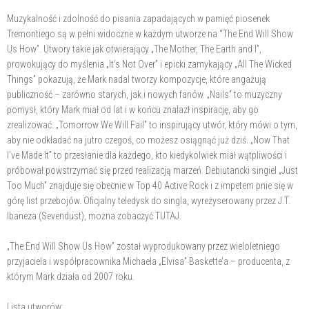
Muzykalność i zdolność do pisania zapadających w pamięć piosenek
Tremontiego są w pełni widoczne w każdym utworze na “The End Will Show
Us How”. Utwory takie jak otwierający „The Mother, The Earth and I”,
prowokujący do myślenia „It’s Not Over” i epicki zamykający „All The Wicked
Things” pokazują, że Mark nadal tworzy kompozycje, które angażują
publiczność – zarówno starych, jak i nowych fanów. „Nails” to muzyczny
pomysł, który Mark miał od lat i w końcu znalazł inspirację, aby go
zrealizować. „Tomorrow We Will Fail” to inspirujący utwór, który mówi o tym,
aby nie odkładać na jutro czegoś, co możesz osiągnąć już dziś. „Now That
I’ve Made It” to przesłanie dla każdego, kto kiedykolwiek miał wątpliwości i
próbował powstrzymać się przed realizacją marzeń. Debiutancki singiel „Just
Too Much” znajduje się obecnie w Top 40 Active Rock i z impetem pnie się w
górę list przebojów. Oficjalny teledysk do singla, wyreżyserowany przez J.T.
Ibaneza (Sevendust), można zobaczyć TUTAJ.
„The End Will Show Us How” został wyprodukowany przez wieloletniego
przyjaciela i współpracownika Michaela „Elvisa” Baskette’a – producenta, z
którym Mark działa od 2007 roku.
Lista utworów: