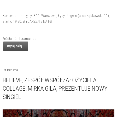
Koncert promocyjny: 8.11. Warszawa, Łysy Pingwin (ulica Ząbkowska 11),
start o 19:30. WYDARZENIE NA FB
źródło: Cantaramusic.pl
Czytaj dalej...
31 PAŹ 2024
BELIEVE, ZESPÓŁ WSPÓŁZAŁOŻYCIELA
COLLAGE, MIRKA GILA, PREZENTUJE NOWY
SINGIEL