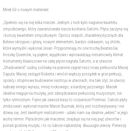
Mirek Gil o nowym materiale:
„Spełniło się na niej kilka marzeń. Jednym z nich było nagranie kwartetu
smyczkowego, który zaaranżowała nasza kochana Satomi. Płyta zaczyna się
i kończy kwartetem smyczkowym. Oprócz stałych, charakterystycznych dla
Believe skrzypiec i gitary, nowym elementem, bardzo ciekawym, są chórki,
które wymyślił i wykonał Jinian. Przypominają mi one trochę Beatlesów,
troszkę Queenów, są piękne, wyjątkowe i wprowadzają niesamowity klimat.
Instrumenty klawiszowe na całej płycie nagrała Satomi, a w utworze
„Shadowland" cudną solówkę na pianinie zagrał nasz nowy perkusista Maciej
Caputa. Maciej zastąpił Roberta i wniósł większy porządek w grze perkusji,
spokój i stopniowe budowanie nastroju w utworach, ma taki styl, że utwory
nabrały innego wyrazu, mniej rockowego, a bardziej jazzowego. Maciek
idealnie reaguje na muzykę, jest zdecydowanie perkusistą muzycznym, nie
tylko rytmicznym. Fajne jak zawsze basy to oczywiście Przemas. Całość płyty
zmiksował i wykonał master Marcin Buzniak, który jest rozchwytywany i nie
dziwię się. Jest świetnym realizatorem - udało nam się idealnie „wkleić" w jego
wolny termin. Płyta brzmi jak marzenie, znajduje się na niej pięć utworów i
ponad godzinę muzyki, i to co lubicie najbardziej: dłuuuugie utwory. Pierwszy