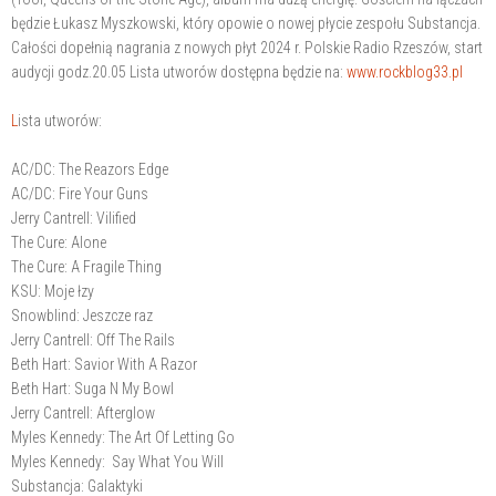
będzie Łukasz Myszkowski, który opowie o nowej płycie zespołu Substancja.
Całości dopełnią nagrania z nowych płyt 2024 r. Polskie Radio Rzeszów, start
audycji godz.20.05 Lista utworów dostępna będzie na:
www.rockblog33.pl
L
ista utworów:
AC/DC: The Reazors Edge
AC/DC: Fire Your Guns
Jerry Cantrell: Vilified
The Cure: Alone
The Cure: A Fragile Thing
KSU: Moje łzy
Snowblind: Jeszcze raz
Jerry Cantrell: Off The Rails
Beth Hart: Savior With A Razor
Beth Hart: Suga N My Bowl
Jerry Cantrell: Afterglow
Myles Kennedy: The Art Of Letting Go
Myles Kennedy: Say What You Will
Substancja: Galaktyki