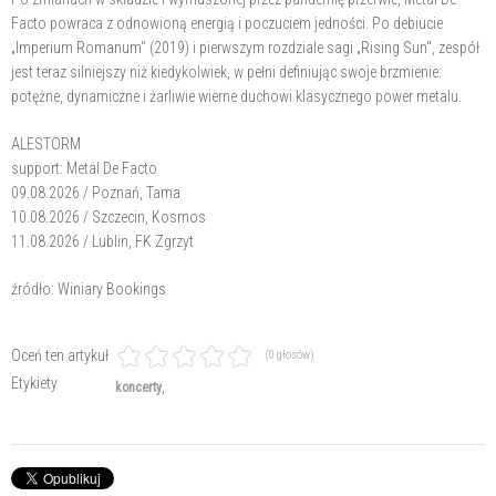
Facto powraca z odnowioną energią i poczuciem jedności. Po debiucie
„Imperium Romanum" (2019) i pierwszym rozdziale sagi „Rising Sun", zespół
jest teraz silniejszy niż kiedykolwiek, w pełni definiując swoje brzmienie:
potężne, dynamiczne i żarliwie wierne duchowi klasycznego power metalu.
ALESTORM
support: Metal De Facto
09.08.2026 / Poznań, Tama
10.08.2026 / Szczecin, Kosmos
11.08.2026 / Lublin, FK Zgrzyt
źródło: Winiary Bookings
Oceń ten artykuł
(0 głosów)
Etykiety
koncerty