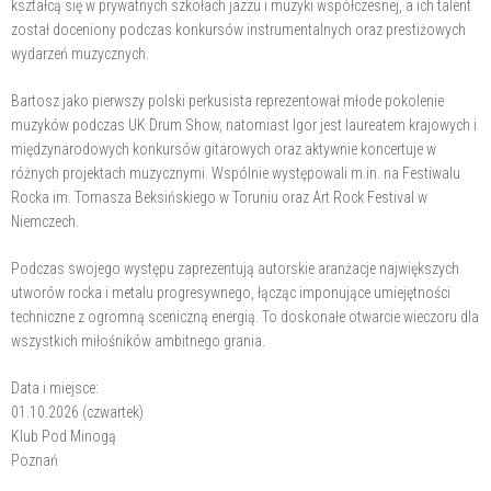
kształcą się w prywatnych szkołach jazzu i muzyki współczesnej, a ich talent
został doceniony podczas konkursów instrumentalnych oraz prestiżowych
wydarzeń muzycznych.
Bartosz jako pierwszy polski perkusista reprezentował młode pokolenie
muzyków podczas UK Drum Show, natomiast Igor jest laureatem krajowych i
międzynarodowych konkursów gitarowych oraz aktywnie koncertuje w
różnych projektach muzycznymi. Wspólnie występowali m.in. na Festiwalu
Rocka im. Tomasza Beksińskiego w Toruniu oraz Art Rock Festival w
Niemczech.
Podczas swojego występu zaprezentują autorskie aranżacje największych
utworów rocka i metalu progresywnego, łącząc imponujące umiejętności
techniczne z ogromną sceniczną energią. To doskonałe otwarcie wieczoru dla
wszystkich miłośników ambitnego grania.
Data i miejsce:
01.10.2026 (czwartek)
Klub Pod Minogą
Poznań