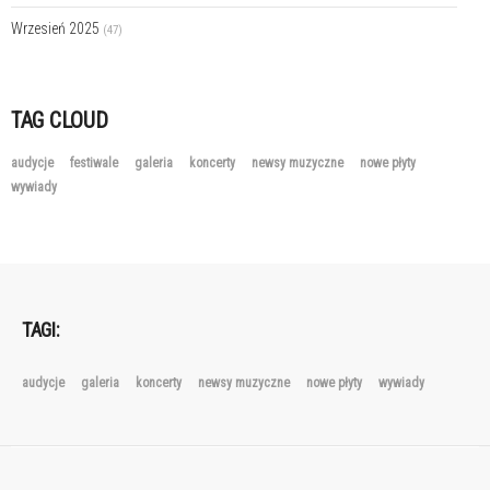
Wrzesień 2025
(47)
TAG CLOUD
audycje
festiwale
galeria
koncerty
newsy muzyczne
nowe płyty
wywiady
TAGI:
audycje
galeria
koncerty
newsy muzyczne
nowe płyty
wywiady