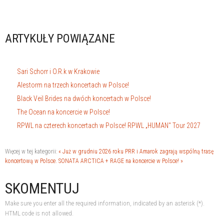
ARTYKUŁY POWIĄZANE
Sari Schorr i O.R.k w Krakowie
Alestorm na trzech koncertach w Polsce!
Black Veil Brides na dwóch koncertach w Polsce!
The Ocean na koncercie w Polsce!
RPWL na czterech koncertach w Polsce! RPWL „HUMAN" Tour 2027
Więcej w tej kategorii:
« Już w grudniu 2026 roku PRR i Amarok zagrają wspólną trasę
koncertową w Polsce.
SONATA ARCTICA + RAGE na koncercie w Polsce! »
SKOMENTUJ
Make sure you enter all the required information, indicated by an asterisk (*).
HTML code is not allowed.