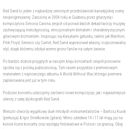
Red Sand to jeden z najbardziej cenionych przedstawicieli kanadyjskiej sceny
neoprogresywnej. Założony w 2004 roku w Quebecu przez gitarzystę i
kompozytora Simona Carona zespół od ponad dwóch dekad tworzy muzykę
zachwycającą melodyjnością, emocjonalnym klimatem i charakterystycznym
gitarowym brzmieniem. Inspirując się klasykami gatunku, takimi jak Marillion,
Pink Floyd, Genesis czy Camel, Red Sand wypracował własny, rozpoznawalny
styl, dzięki któremu zdobył wierne grono fanów na całym świecie.
Po bardzo dobrze przyjętych w naszym kraju koncertach zespół ponownie
spotka się z polską publicznością. Tym razem przyjedzie z premierowym
materiałem z najnowszego albumu A World Without War, którego premiera
zaplanowana jest już w tym roku.
Podczas koncertu usłyszymy zarówno nowe kompozycje, jak i najważniejsze
utwory z całej dyskografii Red Sand.
Wieczór otworzy wyjątkowy duet młodych instrumentalistów – Bartosz Kusik
(perkusja) & Igor Smelkowski (gitara). Mimo zaledwie 14 i 17 lat mają już na
koncie liczne koncerty oraz występy festiwalowe w Polsce i za granicą. Obaj