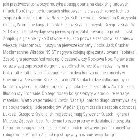
jaki przyświecał to tworzyć muzykę z pasją opartą na ciężkich gitarowych
riffach. Po różnych perturbacjach składowych i pierwszych koncertach do
zespołu dołączają Tomasz Płaza – (ex Ketha) – wokal. Sebastian Korczyński
( Insist, Worm ) perkusja, basista Łukasz Kryla i gitarzysta Grzegorz Kryla. W
2013 roku zespół wydaje swą pierwszą epkę zatytułowaną po prostu Insist.
Znajdują się na niej tylko 3 utwory, ale już to pozwala zespołowi zaistnieć w
większej świadomości i ruszyć na pierwsze koncerty u boku Jack Crusher i
Moshmachine. Wkrótce INSIST nagrywa kolejną epkę zatytułowana „Izolatka”.
Zespół gra pierwsze festiwale np. Cieszanów czy Rockowa Noc. Pojawia się
coraz więcej zaproszeń do grania wspólnych koncertów między innymi u
boku Tuff Enuff gdzie Insist zagrał z nimi dwa bardzo udane koncerty w
Chełmie i w Rzeszowie. Kolejne lata do 2019 roku to dziesiątki zagranych
koncertów jak np. krushfest oraz innych boku takich zespołów Acid Drinkers,
Illusion czy Frontside. Do tego doszły kolejne wizyty w studio i rejestracje
materiału. Warto wspomnieć iż utwór „Nadzieja” bardzo długo utrzymywał się
na podkarpackiej liście przebojów. W późniejszym czasie z zespołu odchodzą
Łukasz i Grzegorz Kryla, a ich miejsce zajmują Sylwester Kuczek – gitara i
Mateusz Ząbczyk - bas. Pandemia to czas przerwy w działalności zespołu.
Perturbacje związane z miejscem prób i brak możliwości grania koncertów
robią swoje. Mimo to Zespół rejestruje w tym czasie swoje kolejne