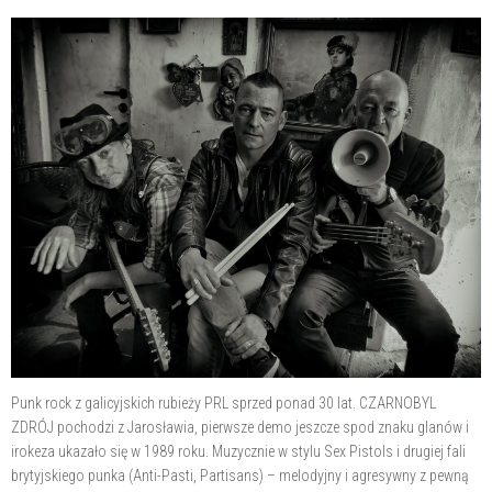
Punk rock z galicyjskich rubieży PRL sprzed ponad 30 lat. CZARNOBYL
ZDRÓJ pochodzi z Jarosławia, pierwsze demo jeszcze spod znaku glanów i
irokeza ukazało się w 1989 roku. Muzycznie w stylu Sex Pistols i drugiej fali
brytyjskiego punka (Anti-Pasti, Partisans) – melodyjny i agresywny z pewną