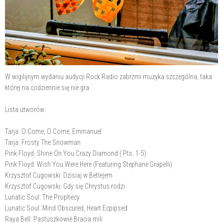
W wigilijnym wydaniu audycji Rock Radio zabrzmi muzyka szczególna, taka
której na codziennie się nie gra.
Lista utworów:
Tarja: O Come, O Come, Emmanuel
Tarja: Frosty The Snowman
Pink Floyd: Shine On You Crazy Diamond ( Pts. 1-5)
Pink Floyd: Wish You Were Here (Featuring Stephane Grapelli)
Krzysztof Cugowski: Dzisiaj w Betlejem
Krzysztof Cugowski: Gdy się Chrystus rodzi
Lunatic Soul: The Prophecy
Lunatic Soul: Mind Obscured, Heart Ecpipsed
Raya Bell: Pastuszkowie Bracia mili