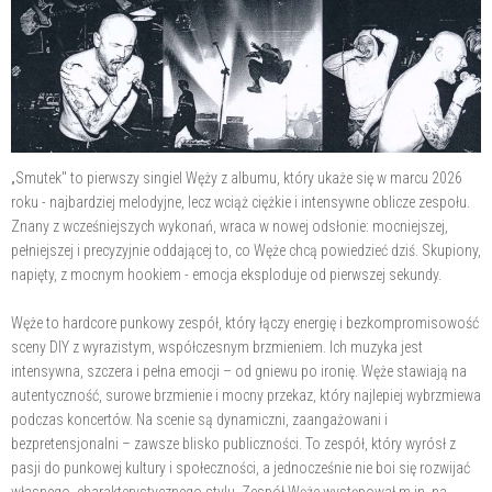
„Smutek" to pierwszy singiel Węży z albumu, który ukaże się w marcu 2026
roku - najbardziej melodyjne, lecz wciąż ciężkie i intensywne oblicze zespołu.
Znany z wcześniejszych wykonań, wraca w nowej odsłonie: mocniejszej,
pełniejszej i precyzyjnie oddającej to, co Węże chcą powiedzieć dziś. Skupiony,
napięty, z mocnym hookiem - emocja eksploduje od pierwszej sekundy.
Węże to hardcore punkowy zespół, który łączy energię i bezkompromisowość
sceny DIY z wyrazistym, współczesnym brzmieniem. Ich muzyka jest
intensywna, szczera i pełna emocji – od gniewu po ironię. Węże stawiają na
autentyczność, surowe brzmienie i mocny przekaz, który najlepiej wybrzmiewa
podczas koncertów. Na scenie są dynamiczni, zaangażowani i
bezpretensjonalni – zawsze blisko publiczności. To zespół, który wyrósł z
pasji do punkowej kultury i społeczności, a jednocześnie nie boi się rozwijać