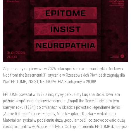
Zapraszamy na pierwsze w 2026 roku spotkanie w ramach cyklu Rockowa
Noc from the Basement! 31 stycznia w Rzeszowskich Piwnicach zagrają dla
Was EPITOME, INSIST, NEUROPATHIA Startujemy o 20:00!
EPITOME powstał w 1992 z inicjatywy perkusisty Lucjana Sroki. Dwa lata
później zespół nagrał pierwsze demo – „Engulf the Decrepitude”, a w tym
samym roku (1994!) po zmianach w składzie powstało legendarne demo –
„AutoeROTicism” (Lucek – bębny, Misiek – gitara, Kiszka – wokal, bas).
Materiał ten zyskał w podziemiu dużą „popularność”, co zaowocowało dużą
ilością koncertów w Polsce i nie tylko. Od tego momentu EPITOME działał już