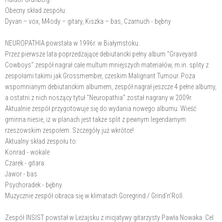
Obecny skład zespołu:
Dyvan – vox, M4ody – gitary, Kiszka – bas, Czarnuch - bębny
NEUROPATHIA powstała w 1996r. w Białymstoku.
Przez pierwsze lata poprzedzające debiutancki pełny album "Graveyard
Cowboys" zespół nagrał całe multum mniejszych materiałów, m.in. splity z
zespołami takimi jak Grossmember, czeskim Malignant Tumour. Poza
wspomnianym debiutanckim albumem, zespół nagrał jeszcze 4 pełne albumy,
a ostatni z nich noszący tytuł "Neuropathia" został nagrany w 2009r.
Aktualnie zespół przygotowuje się do wydania nowego albumu. Wieść
gminna niesie, iż w planach jest także split z pewnym legendarnym
rzeszowskim zespołem. Szczegóły już wkrótce!
Aktualny skład zespołu to:
Konrad - wokale
Czarek - gitara
Jawor - bas
Psychoradek - bębny.
Muzycznie zespół obraca się w klimatach Goregrind / Grind'n'Roll.
Zespół INSIST powstał w Leżajsku z inicjatywy gitarzysty Pawła Nowaka. Cel