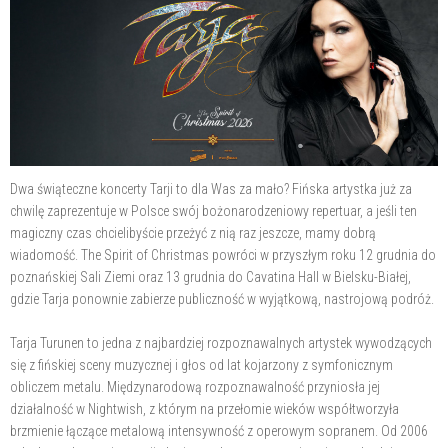
Dwa świąteczne koncerty Tarji to dla Was za mało? Fińska artystka już za
chwilę zaprezentuje w Polsce swój bożonarodzeniowy repertuar, a jeśli ten
magiczny czas chcielibyście przeżyć z nią raz jeszcze, mamy dobrą
wiadomość. The Spirit of Christmas powróci w przyszłym roku 12 grudnia do
poznańskiej Sali Ziemi oraz 13 grudnia do Cavatina Hall w Bielsku-Białej,
gdzie Tarja ponownie zabierze publiczność w wyjątkową, nastrojową podróż.
Tarja Turunen to jedna z najbardziej rozpoznawalnych artystek wywodzących
się z fińskiej sceny muzycznej i głos od lat kojarzony z symfonicznym
obliczem metalu. Międzynarodową rozpoznawalność przyniosła jej
działalność w Nightwish, z którym na przełomie wieków współtworzyła
brzmienie łączące metalową intensywność z operowym sopranem. Od 2006