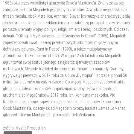
1983 roku przez wokalistę i gitarzystę Dave'a Mustaine'a. Znany ze swojej
zabójczej techniki Megadeth jest jednym z Wielkiej Czwórki amerykańskiego
thrash metalu, obok Metallica, Anthrax i Slayer. Ich muzyka charakteryzuje się
złożonymi aranżacjami, szybkim tempem i zabójczą pracą gitar, a w tekstach
poruszają tematy wojny, polityki, religii, śmierci i relacji osobistych. Od czasu
debiutu "Killing Is My Business... and Business Is Good!" (1985), Megadeth
zaprezentowali światu szereg przełomowych albumów, między innymi
definiujący gatunek „Rust In Peace" (1990), a także multiplatynowy
„Countdown To Extinction" (1992). W ciągu 42-ch lat istnienia Megadeth
ugruntował swój status jednego z najbardziej trwałych zespołów
metalowych. Megadeth zdobył dwanaście nominacji do nagrody Grammy,
wygrywając pierwszą w 2017 roku za album „Dystopia" i sprzedał ponad 50
milionów albumów na całym świecie. Co więcej, Megadeth zbudował także
globalną społeczność fanów, organizując uznany festiwal Gigantour i
uruchamiając MegaCruise w 2019 roku. Ich ikoniczna maskotka, Vic
Rattlehead regularnie pojawiaja się na okładkach albumów i koncertach.
Obok Mustaine'a, obecny skład Megadeth tworzą basista James LoMenzo,
gitarzysta Teemu Mäntysaari i perkusista Dirk Verbeuren.
źródło: Mystic Production