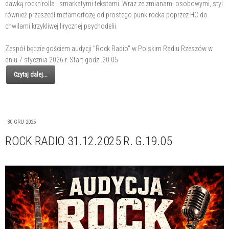
dawką rockn’rolla i smarkatymi tekstami. Wraz ze zmianami osobowymi, styl
również przeszedł metamorfozę od prostego punk rocka poprzez HC do
chwilami krzykliwej lirycznej psychodelii.
Zespół będzie gościem audycji "Rock Radio" w Polskim Radiu Rzeszów w
dniu 7 stycznia 2026 r. Start godz. 20.05
Czytaj dalej...
30 GRU 2025
ROCK RADIO 31.12.2025 R. G.19.05