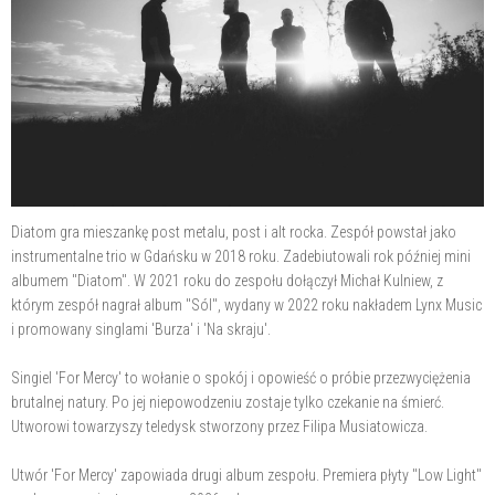
Diatom gra mieszankę post metalu, post i alt rocka. Zespół powstał jako
instrumentalne trio w Gdańsku w 2018 roku. Zadebiutowali rok później mini
albumem "Diatom". W 2021 roku do zespołu dołączył Michał Kulniew, z
którym zespół nagrał album "Sól", wydany w 2022 roku nakładem Lynx Music
i promowany singlami 'Burza' i 'Na skraju'.
Singiel 'For Mercy' to wołanie o spokój i opowieść o próbie przezwyciężenia
brutalnej natury. Po jej niepowodzeniu zostaje tylko czekanie na śmierć.
Utworowi towarzyszy teledysk stworzony przez Filipa Musiatowicza.
Utwór 'For Mercy' zapowiada drugi album zespołu. Premiera płyty "Low Light"