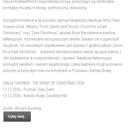
roku konsekwentnie rozwija karierę solową, poruszając się swobodnie
pomiędzy muzyką rockową, symfoniczną i klasyczną.
Szczególne miejsce w jej dorobku zajmuje świąteczny repertuar, który Tarja
rozwija od lat. Albumy "From Spirits and Ghosts (Score for a Dark
Christmas)" oraz "Dark Christmas" ukazały Boże Narodzenie w bardziej
refleksyjnym, momentami mroczniejszym świetle, dalekim od oczywistych
skojarzeń. Ich naturalnym dopełnieniem jest wydany 5 grudnia album „Score
for a Dark Christmas" - starannie skomponowana całość, łącząca utwory z
obu wydawnictw w nowej kolejności i oprawie. Repertuar balansujący
pomiędzy światłem i cieniem świątecznego czasu będziecie mogli ponownie
usłyszeć w przyszłym roku na koncertach w Poznaniu i Bielsku-Białej.
TARJA TURUNEN - THE SPIRIT OF CHRISTMAS 2026
12.12.2026 / Poznań, Sala Ziemi
13.12.2026 / Bielsko-Biała, Cavatina Hall
źródło: Winiary Booking
Czytaj dalej...