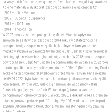
na wszystkich frontach z pełną parę, zarówno koncertowo jak i wydawniczo.
Kolejne materiały w dyskografii zespołu pojawiały się już częściej, tzn:
- 2006 – split z Mesrine
- 2009 – SupeROTic Experience
- 2011 – e-ROT.icon
- 2014 – TheoROTical
W 2007 roku z zespołem pożegnał się Misiek. Miało to wpływ na
spowolnienie aktywności zespołu po 2014 roku i w ostateczności na
pożegnanie się z zespołem wszystkich aktualnych w tamtym czasie
muzyków. Przerwa wydawnicza trwała długie 8 lat. Jednak Kiszka nie poddał
się i ciągnął ten wózek bez oglądania się za siebie. W 2018 roku do zespołu
powrócił Misiek. Dzięki temu udało się doprowadzić do wydania w 2022 roku
ostatniego albumu o symbolicznym tytule – „ROTend” (Deformeathing Prod.).
Wokale na tej płycie nagrał zwerbowany przez Miśka – Dyvan. Płyta ukazała
się 09.09.2022 i była świętowana na koncertach jubileuszowych z okazji 30
lecia zespołu. W roku 2023 udało się namówić do współpracy Rafała
Chruścickiego (bębny) oraz Piotr Winiarskiego (gitara) na zasadzie
pełnoprawnych członków zespołu. W roku 2025, a dokładnie 14.11. premierę
miała najnowsza płyta zespołu “Goodbye My ROT” wydana ponownie pod
szyldem Deformeathing Productions. Mixem i masteringiem płyty zajął się
Haldor Grunberg.