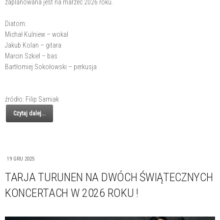
zaplanowana jest na marzec 2026 roku.
Diatom:
Michał Kulniew – wokal
Jakub Kolan – gitara
Marcin Szkiel – bas
Bartłomiej Sokołowski – perkusja
źródło: Filip Sarniak
Czytaj dalej...
19 GRU 2025
TARJA TURUNEN NA DWÓCH ŚWIĄTECZNYCH
KONCERTACH W 2026 ROKU !