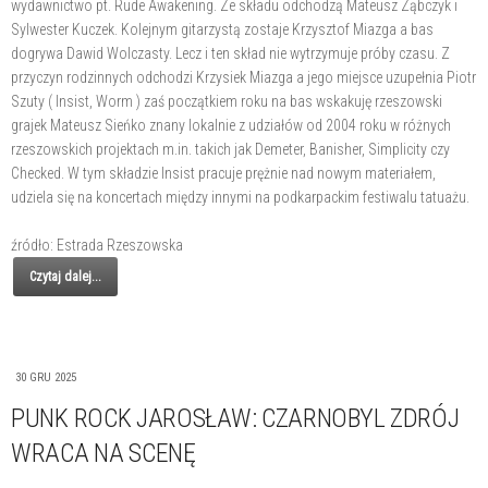
wydawnictwo pt. Rude Awakening. Ze składu odchodzą Mateusz Ząbczyk i
Sylwester Kuczek. Kolejnym gitarzystą zostaje Krzysztof Miazga a bas
dogrywa Dawid Wolczasty. Lecz i ten skład nie wytrzymuje próby czasu. Z
przyczyn rodzinnych odchodzi Krzysiek Miazga a jego miejsce uzupełnia Piotr
Szuty ( Insist, Worm ) zaś początkiem roku na bas wskakuję rzeszowski
grajek Mateusz Sieńko znany lokalnie z udziałów od 2004 roku w różnych
rzeszowskich projektach m.in. takich jak Demeter, Banisher, Simplicity czy
Checked. W tym składzie Insist pracuje prężnie nad nowym materiałem,
udziela się na koncertach między innymi na podkarpackim festiwalu tatuażu.
źródło: Estrada Rzeszowska
Czytaj dalej...
30 GRU 2025
PUNK ROCK JAROSŁAW: CZARNOBYL ZDRÓJ
WRACA NA SCENĘ