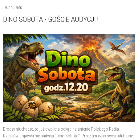
26 GRU 2025
DINO SOBOTA - GOŚCIE AUDYCJI !
Drodzy słuchacze, to już dwa lata odkąd na antenie Polskiego Radia
Rzeszów pojawiła się audycja "Dino Sobota". Przez ten czas swoje ulubione