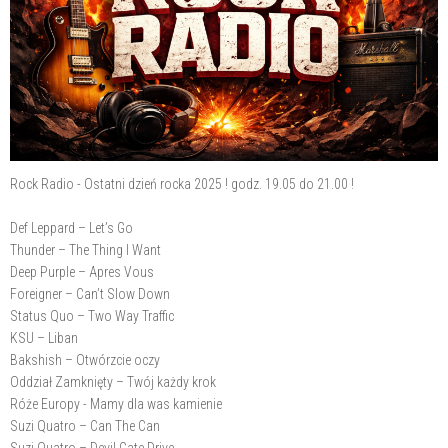
Rock Radio - Ostatni dzień rocka 2025 ! godz. 19.05 do 21.00 !
Def Leppard – Let’s Go
Thunder – The Thing I Want
Deep Purple – Apres Vous
Foreigner – Can’t Slow Down
Status Quo – Two Way Traffic
KSU – Liban
Bakshish – Otwórzcie oczy
Oddział Zamknięty – Twój każdy krok
Róże Europy - Mamy dla was kamienie
Suzi Quatro – Can The Can