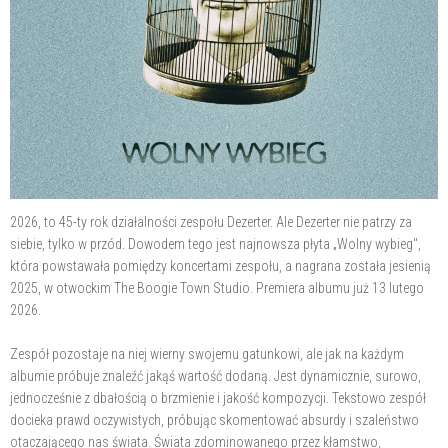
2026, to 45-ty rok działalności zespołu Dezerter. Ale Dezerter nie patrzy za
siebie, tylko w przód. Dowodem tego jest najnowsza płyta „Wolny wybieg",
która powstawała pomiędzy koncertami zespołu, a nagrana została jesienią
2025, w otwockim The Boogie Town Studio. Premiera albumu już 13 lutego
2026.
Zespół pozostaje na niej wierny swojemu gatunkowi, ale jak na każdym
albumie próbuje znaleźć jakąś wartość dodaną. Jest dynamicznie, surowo,
jednocześnie z dbałością o brzmienie i jakość kompozycji. Tekstowo zespół
docieka prawd oczywistych, próbując skomentować absurdy i szaleństwo
otaczającego nas świata. Świata zdominowanego przez kłamstwo,