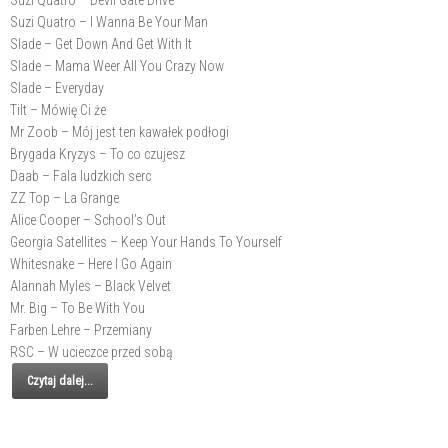
Suzi Quatro – Devil Gate Drive
Suzi Quatro – I Wanna Be Your Man
Slade – Get Down And Get With It
Slade – Mama Weer All You Crazy Now
Slade – Everyday
Tilt – Mówię Ci że
Mr Zoob – Mój jest ten kawałek podłogi
Brygada Kryzys – To co czujesz
Daab – Fala ludzkich serc
ZZ Top – La Grange
Alice Cooper – School’s Out
Georgia Satellites – Keep Your Hands To Yourself
Whitesnake – Here I Go Again
Alannah Myles – Black Velvet
Mr. Big – To Be With You
Farben Lehre – Przemiany
RSC – W ucieczce przed sobą
Czytaj dalej...