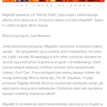
Megadeth prezentuje „Let There Be Shred", trzeci singiel z nadchodzącego
albumu, który ukaże się na 23 stycznia i będzie nosił tytuł „Megadeth". Będzie
to ostatni studyjny album zespołu.
Mówi mózg zespołu, Dave Mustaine:
„Kiedy zaczynaliśmy przygodę z Megadeth, założyliśmy, że będziemy szybcy i
wściekli... Tak opisywaliśmy się na ulotkach, które rozdawaliśmy. I ten utwór
jest szybki i wściekły. Ma wpadający w ucho refren, a podczas słuchania nie
sposób się powstrzymać od grania na air-guitar i od headbangingu. Utwór
ilustruje teledysk nakręcony z Keithem Lemanem, który wyreżyserował
również „I Don't Care". Praca nad klipem była świetną zabawą i hołdem dla
mojego pierwszego Mistrza, Benny'ego „The Jet" Urquideza, i mojego
profesora, Reggiego Almiedy. Wszyscy na planie byli zachwyceni, widząc, jak
wykonujemy swoje popisy kaskaderskie. Ostatecznie udało nam się idealnie
wyważyć shredding i kopanie po tyłkach".
Megadeth to amerykański zespół heavymetalowy założony w Los Angeles w