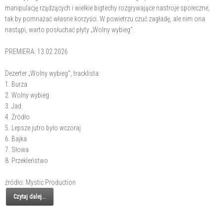
manipulację rządzących i wielkie bigtechy rozgrywające nastroje społeczne,
tak by pomnażać własne korzyści. W powietrzu czuć zagładę, ale nim ona
nastąpi, warto posłuchać płyty „Wolny wybieg".
PREMIERA: 13.02.2026
Dezerter „Wolny wybieg", tracklista:
1. Burza
2. Wolny wybieg
3. Jad
4. Źródło
5. Lepsze jutro było wczoraj
6. Bajka
7. Słowa
8. Przekleństwo
źródło: Mystic Production
Czytaj dalej...