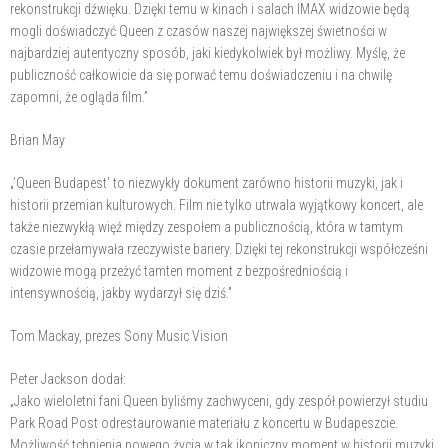
rekonstrukcji dźwięku. Dzięki temu w kinach i salach IMAX widzowie będą
mogli doświadczyć Queen z czasów naszej największej świetności w
najbardziej autentyczny sposób, jaki kiedykolwiek był możliwy. Myślę, że
publiczność całkowicie da się porwać temu doświadczeniu i na chwilę
zapomni, że ogląda film.”
Brian May
„’Queen Budapest’ to niezwykły dokument zarówno historii muzyki, jak i
historii przemian kulturowych. Film nie tylko utrwala wyjątkowy koncert, ale
także niezwykłą więź między zespołem a publicznością, która w tamtym
czasie przełamywała rzeczywiste bariery. Dzięki tej rekonstrukcji współcześni
widzowie mogą przeżyć tamten moment z bezpośredniością i
intensywnością, jakby wydarzył się dziś.”
Tom Mackay, prezes Sony Music Vision
Peter Jackson dodał:
„Jako wieloletni fani Queen byliśmy zachwyceni, gdy zespół powierzył studiu
Park Road Post odrestaurowanie materiału z koncertu w Budapeszcie.
Możliwość tchnienia nowego życia w tak ikoniczny moment w historii muzyki