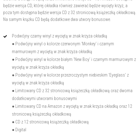
będzie wersja CD, której okładka również zawierać będzie wycięty krzyż, a
poza tym dostępna będzie wersja CD z 32 stronicową książeczką okładkową.
Na samym krążku CD będą dodatkowe dwa utwory bonusowe.
Podwójny czarny winyl z wyciętą w znak krzyża okładką
● Podwójny winyl o kolorze czerwonym ‘Monkey’ i czarnym
marmurowym z wyciętą w znak krzyża okładką
● Podwójny winyl w kolorze białym ‘New Boy’ i czarnym marmurowym z
wyciętą w znak krzyża okładką
● Podwójny winyl w kolorze przezroczystym niebieskim ‘Eyeglass’ z
wyciętą w znak krzyża okładką
● Limitowany CD z 32 stronicową książeczką okładkową oraz dwoma
dodatkowymi utworami bonusowymi
● Limitowany CD na Amazon z wyciętą w znak krzyża okładką oraz 12
stronicową książeczką okładkową
● CD z 12 stronicową książeczką okładkową
● Digital