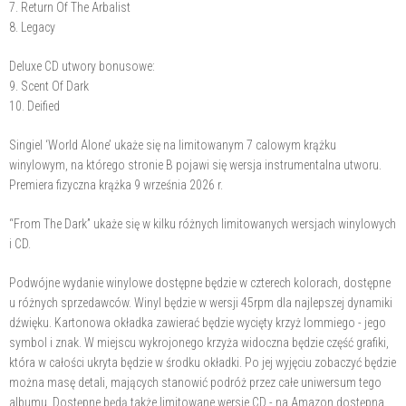
7. Return Of The Arbalist
8. Legacy
Deluxe CD utwory bonusowe:
9. Scent Of Dark
10. Deified
Singiel ‘World Alone’ ukaże się na limitowanym 7 calowym krążku
winylowym, na którego stronie B pojawi się wersja instrumentalna utworu.
Premiera fizyczna krążka 9 września 2026 r.
“From The Dark” ukaże się w kilku różnych limitowanych wersjach winylowych
i CD.
Podwójne wydanie winylowe dostępne będzie w czterech kolorach, dostępne
u różnych sprzedawców. Winyl będzie w wersji 45rpm dla najlepszej dynamiki
dźwięku. Kartonowa okładka zawierać będzie wycięty krzyż Iommiego - jego
symbol i znak. W miejscu wykrojonego krzyża widoczna będzie część grafiki,
która w całości ukryta będzie w środku okładki. Po jej wyjęciu zobaczyć będzie
można masę detali, mających stanowić podróż przez całe uniwersum tego
albumu. Dostępne będą także limitowane wersje CD - na Amazon dostępna