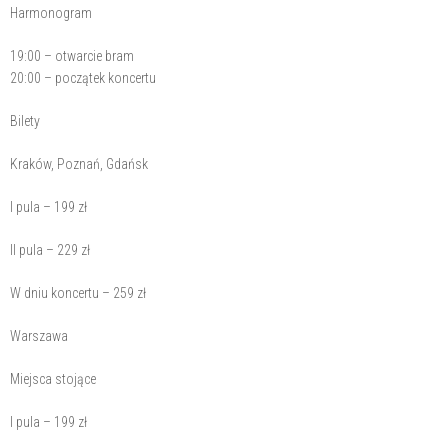
Harmonogram
19:00 – otwarcie bram
20:00 – początek koncertu
Bilety
Kraków, Poznań, Gdańsk
I pula – 199 zł
II pula – 229 zł
W dniu koncertu – 259 zł
Warszawa
Miejsca stojące
I pula – 199 zł