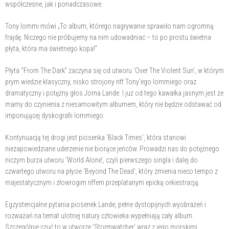
współczesne, jak i ponadczasowe.
Tony Iommi mówi „To album, którego nagrywanie sprawiło nam ogromną
frajdę. Niczego nie próbujemy na nim udowadniać – to po prostu świetna
płyta, która ma świetnego kopa!”.
Płyta “From The Dark” zaczyna się od utworu ‘Over The Violent Sun’, w którym
prym wiedzie klasyczny, nisko strojony riff Tony’ego Iommiego oraz
dramatyczny i potężny głos Jorna Lande. I już od tego kawałka jasnym jest że
mamy do czynienia z niesamowitym albumem, który nie będzie odstawać od
imponującej dyskografii Iommiego.
Kontynuacją tej drogi jest piosenka ‘Black Times’, która stanowi
niezapowiedziane uderzenie nie biorące jeńców. Prowadzi nas do potężnego
niczym burza utworu ‘World Alone’, czyli pierwszego singla i dalej do
czwartego utworu na płycie ‘Beyond The Dead’, który zmienia nieco tempo z
majestatycznym i złowrogim riffem przeplatanym epicką orkiestracją.
Egzystencjalne pytania piosenek Lande, pełne dystopijnych wyobrażeń i
rozważań na temat ulotnej natury człowieka wypełniają cały album.
Szczególnie czuć to w utworze ‘Stormwatcher’ wraz z jego morskimi