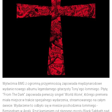
Wytwórnia BMG z ogromną przyjemnością zapowiada międzynarodowe
wydanie nowego albumu legendarnego gitarzysty Tony’ego Iommiego. Płytę
“From The Dark” zapowiada pierwszy singiel ‘World Alone’, którego premiera
miała miejsce w trakcie specjalnego wydarzenia, streamowanego na całym
świecie. Wydarzenie to odbyło się w mieście pochodzenia Iommiego -
Birmingham w Anglii. Rzut kamieniem od słynnego mostu Black Sabbath nad