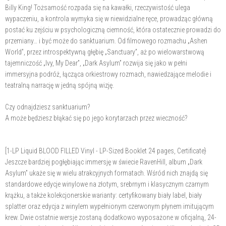
Billy King! Tożsamość rozpada się na kawałki, rzeczywistość ulega
wypaczeniu, a kontrola wymyka się w niewidzialne ręce, prowadząc główną
postać ku zejściu w psychologiczną ciemność, która ostatecznie prowadzi do
przemiany… i być może do sanktuarium. Od filmowego rozmachu „Ashen
World”, przez introspektywną głębię „Sanctuary”, aż po wielowarstwową
tajemniczość „Ivy, My Dear”, „Dark Asylum” rozwija się jako w pełni
immersyjna podróż, łącząca orkiestrowy rozmach, nawiedzające melodie i
teatralną narrację w jedną spójną wizję.
Czy odnajdziesz sanktuarium?
A może będziesz błąkać się po jego korytarzach przez wieczność?
[1-LP Liquid BLOOD FILLED Vinyl - LP-Sized Booklet 24 pages, Certificate}
Jeszcze bardziej pogłębiając immersję w świecie RavenHill, album „Dark
Asylum” ukaże się w wielu atrakcyjnych formatach. Wśród nich znajdą się
standardowe edycje winylowe na złotym, srebrnym i klasycznym czarnym
krążku, a także kolekcjonerskie warianty: certyfikowany biały label, biały
splatter oraz edycja z winylem wypełnionym czerwonym płynem imitującym
krew. Dwie ostatnie wersje zostaną dodatkowo wyposażone w oficjalną, 24-