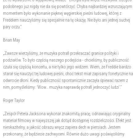
podobnego już nigdy nie da się powtórzyć. Chyba najbardziej wzruszającym
momentem było wykonanie pięknej węgierskiej pieśni ludowej, której z
Freddiem nauczyliśmy się specjalnie na tę okazję. Nie było ani jednej suchej
pary oczu.”
Brian May
„Zawsze wierzyliśmy, że muzyka potrafi przekraczać granice polityki i
podziałów. To było częścią naszego podejścia - chcieliśmy, by publiczność
czuła się częścią koncertu, a nie tylko jego widzem. Wiem, że Freddie bardzo
starał się nauczyć tej ludowej pieśni, choć tekst miał zapisany fonetycznie na
odwrocie dłoni. Kiedy publiczność spontanicznie zaczęła śpiewać razem z
nim, pomyśleliśmy: ‘Wow… muzyka naprawdę potrafi jednoczyć ludzi’.”
Roger Taylor
„Zespół Petera Jacksona wykonał znakomitą pracę, odnawiając oryginalny
materiał filmowy w najwyższej jak dotąd dostępnej rozdzielczości. Efekt jest
nieskazitelny, a jakość obrazu wręcz zapiera dech w piersiach. Jestem
przekonany, że będziecie zachwyceni. Równie dużo uwagi poświęciliśmy