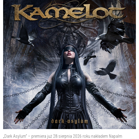
„Dark Asylum” – premiera już 28 sierpnia 2026 roku nakładem Napalm