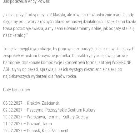
Jak podkreśla Andy Powell:
„Ludzie przychodzą usłyszeć klasyki, ale równie entuzjastycznie reagują, gdy
sięgamy po utwory z różnych okresów naszej działalności. Dzięki temu każda
trasa pozostaje świeża, a my sami uświadamiamy sobie, jak bogaty stał się
nasz katalog."
To będzie wyjątkowa okazja, by ponownie zobaczyć jeden z najważniejszych
zespołów w historii klasycznego rocka. Charakterystyczne, dwugitarowe
harmonie, doskonałe kompozycje i koncertowa forma, z której WISHBONE
ASH słyną od dekad, sprawiają, że ich występy niezmiennie należą do
najciekawszych wydarzeń dla fanów rocka.
Daty koncertów
08.02.2027 – Kraków, Zaścianek
09.02.2027 – Pszczyna, Pszczyńskie Centrum Kultury
10.02.2027 – Warszawa, Terminal Kultury Gocław
11.02.2027 – Poznań, Tama
12.02.2027 – Gdańsk, Klub Parlament