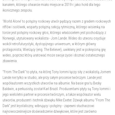
kanałem, którego otwarcie miało miejsce w 2019 r. jako hołd dla tego
ikonicznego zespołu.
‘World Alone’ to potężny rockowy utwór pędzący razem z gradem rockowych
riffów i solówek, wsparty potężną sekcją rytmiczną, którego wisienką na
torcie jest potężny rockowy głos, którego właścicielem jest pochodzący z
Norwegii, utytułowany wokalista - Jorn Lande. Wideo do utworu osycluje
wokół retrofuturystyki, dystopijnego uniwersum, w którym główny
protagonista, Wierzący (eng. The Believer), uwikłany jest w pokręconą grę
wideo, poprzez którą uratować może swoje życie i doznać ostatecznego
zbawienia.
“From The Dark” to płyta, na której Tony Iommi łączy siły z wokalistą Jornem
Lande nie tylko w studio, ale przy całym procesie twórczym. Lande jest
współautorem wszystkich utworów na albumie. Na basie gra tu Becky
Baldwin, a perkusistą został Karl Brazil. Producentami płyty są Tony Iommi i
jego wieloletni partner w procesie twórczym, a także współautor wielu
utworów, producent i technik dźwięku Mike Exeter. Dźwięk albumu “From The
Dark” jest krystaliczny, wibrujący i potężny - zapewni słuchaczowi
najnowocześniejsze doświadczenie dźwiękowe, które jest zarówno