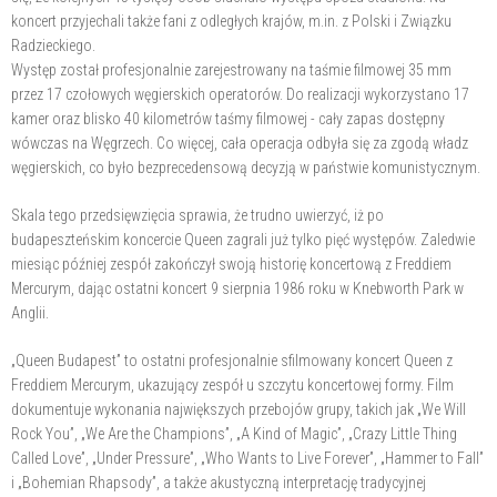
koncert przyjechali także fani z odległych krajów, m.in. z Polski i Związku
Radzieckiego.
Występ został profesjonalnie zarejestrowany na taśmie filmowej 35 mm
przez 17 czołowych węgierskich operatorów. Do realizacji wykorzystano 17
kamer oraz blisko 40 kilometrów taśmy filmowej - cały zapas dostępny
wówczas na Węgrzech. Co więcej, cała operacja odbyła się za zgodą władz
węgierskich, co było bezprecedensową decyzją w państwie komunistycznym.
Skala tego przedsięwzięcia sprawia, że trudno uwierzyć, iż po
budapeszteńskim koncercie Queen zagrali już tylko pięć występów. Zaledwie
miesiąc później zespół zakończył swoją historię koncertową z Freddiem
Mercurym, dając ostatni koncert 9 sierpnia 1986 roku w Knebworth Park w
Anglii.
„Queen Budapest” to ostatni profesjonalnie sfilmowany koncert Queen z
Freddiem Mercurym, ukazujący zespół u szczytu koncertowej formy. Film
dokumentuje wykonania największych przebojów grupy, takich jak „We Will
Rock You”, „We Are the Champions”, „A Kind of Magic”, „Crazy Little Thing
Called Love”, „Under Pressure”, „Who Wants to Live Forever”, „Hammer to Fall”
i „Bohemian Rhapsody”, a także akustyczną interpretację tradycyjnej