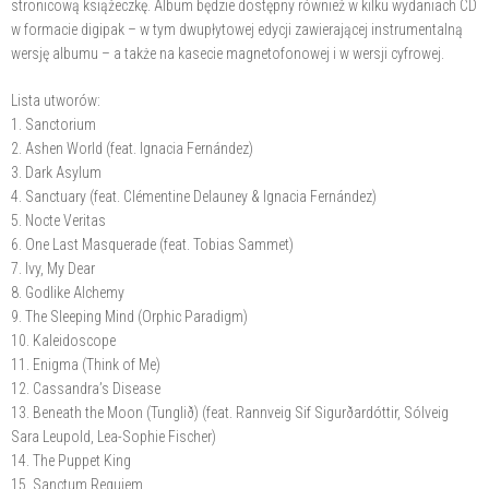
stronicową książeczkę. Album będzie dostępny również w kilku wydaniach CD
w formacie digipak – w tym dwupłytowej edycji zawierającej instrumentalną
wersję albumu – a także na kasecie magnetofonowej i w wersji cyfrowej.
Lista utworów:
1. Sanctorium
2. Ashen World (feat. Ignacia Fernández)
3. ⁠Dark Asylum
4. Sanctuary (feat. Clémentine Delauney & Ignacia Fernández)
5. Nocte Veritas
6. One Last Masquerade (feat. Tobias Sammet)
7. ⁠Ivy, My Dear
8. Godlike Alchemy
9. The Sleeping Mind (Orphic Paradigm)
10. Kaleidoscope
11. Enigma (Think of Me)
12. Cassandra’s Disease
13. Beneath the Moon (Tunglið) (feat. Rannveig Sif Sigurðardóttir, Sólveig
Sara Leupold, Lea-Sophie Fischer)
14. ⁠The Puppet King
15. ⁠Sanctum Requiem