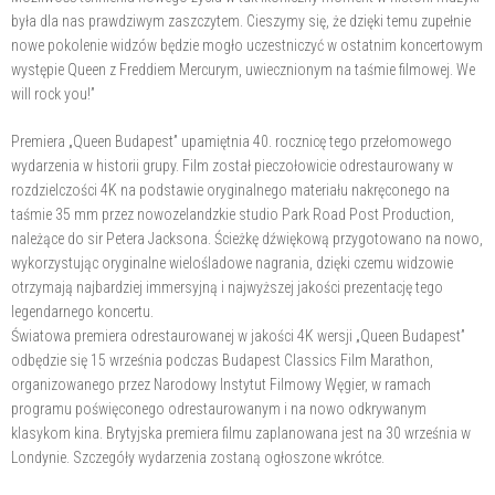
była dla nas prawdziwym zaszczytem. Cieszymy się, że dzięki temu zupełnie
nowe pokolenie widzów będzie mogło uczestniczyć w ostatnim koncertowym
występie Queen z Freddiem Mercurym, uwiecznionym na taśmie filmowej. We
will rock you!”
Premiera „Queen Budapest” upamiętnia 40. rocznicę tego przełomowego
wydarzenia w historii grupy. Film został pieczołowicie odrestaurowany w
rozdzielczości 4K na podstawie oryginalnego materiału nakręconego na
taśmie 35 mm przez nowozelandzkie studio Park Road Post Production,
należące do sir Petera Jacksona. Ścieżkę dźwiękową przygotowano na nowo,
wykorzystując oryginalne wielośladowe nagrania, dzięki czemu widzowie
otrzymają najbardziej immersyjną i najwyższej jakości prezentację tego
legendarnego koncertu.
Światowa premiera odrestaurowanej w jakości 4K wersji „Queen Budapest”
odbędzie się 15 września podczas Budapest Classics Film Marathon,
organizowanego przez Narodowy Instytut Filmowy Węgier, w ramach
programu poświęconego odrestaurowanym i na nowo odkrywanym
klasykom kina. Brytyjska premiera filmu zaplanowana jest na 30 września w
Londynie. Szczegóły wydarzenia zostaną ogłoszone wkrótce.