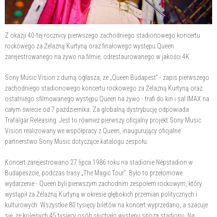
Z okazji 40-tej rocznicy pierwszego zachodniego stadionowego koncertu
rockowego za Żelazną Kurtyną oraz finałowego występu Queen
zarejestrowanego na żywo na filmie, odrestaurowanego w jakości 4K.
Sony Music Vision z dumą ogłasza, że „Queen Budapest” - zapis pierwszego
zachodniego stadionowego koncertu rockowego za Żelazną Kurtyną oraz
ostatniego sfilmowanego występu Queen na żywo - trafi do kin i sal IMAX na
całym świecie od 7 października. Za globalną dystrybucję odpowiada
Trafalgar Releasing. Jest to również pierwszy oficjalny projekt Sony Music
Vision realizowany we współpracy z Queen, inaugurujący oficjalne
partnerstwo Sony Music dotyczące katalogu zespołu.
Koncert zarejestrowano 27 lipca 1986 roku na stadionie Népstadion w
Budapeszcie, podczas trasy „The Magic Tour”. Było to przełomowe
wydarzenie - Queen byli pierwszym zachodnim zespołem rockowym, który
wystąpił za Żelazną Kurtyną w okresie głębokich przemian politycznych i
kulturowych. Wszystkie 80 tysięcy biletów na koncert wyprzedano, a szacuje
się, że kolejnych 45 tysięcy osób słuchało występu spoza stadionu. Na