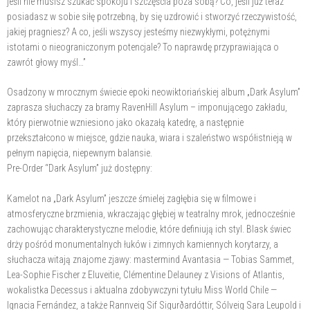
jeśli nie musisz szukać spokoju i szczęścia poza sobą? Co, jeśli już teraz
posiadasz w sobie siłę potrzebną, by się uzdrowić i stworzyć rzeczywistość,
jakiej pragniesz? A co, jeśli wszyscy jesteśmy niezwykłymi, potężnymi
istotami o nieograniczonym potencjale? To naprawdę przyprawiająca o
zawrót głowy myśl…”
Osadzony w mrocznym świecie epoki neowiktoriańskiej album „Dark Asylum”
zaprasza słuchaczy za bramy RavenHill Asylum – imponującego zakładu,
który pierwotnie wzniesiono jako okazałą katedrę, a następnie
przekształcono w miejsce, gdzie nauka, wiara i szaleństwo współistnieją w
pełnym napięcia, niepewnym balansie.
Pre-Order “Dark Asylum” już dostępny:
Kamelot na „Dark Asylum” jeszcze śmielej zagłębia się w filmowe i
atmosferyczne brzmienia, wkraczając głębiej w teatralny mrok, jednocześnie
zachowując charakterystyczne melodie, które definiują ich styl. Blask świec
drży pośród monumentalnych łuków i zimnych kamiennych korytarzy, a
słuchacza witają znajome zjawy: mastermind Avantasia — Tobias Sammet,
Lea-Sophie Fischer z Eluveitie, Clémentine Delauney z Visions of Atlantis,
wokalistka Decessus i aktualna zdobywczyni tytułu Miss World Chile —
Ignacia Fernández, a także Rannveig Sif Sigurðardóttir, Sólveig Sara Leupold i