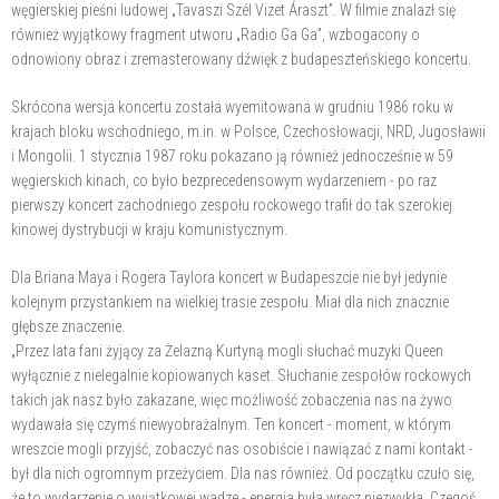
węgierskiej pieśni ludowej „Tavaszi Szél Vizet Áraszt”. W filmie znalazł się
również wyjątkowy fragment utworu „Radio Ga Ga”, wzbogacony o
odnowiony obraz i zremasterowany dźwięk z budapeszteńskiego koncertu.
Skrócona wersja koncertu została wyemitowana w grudniu 1986 roku w
krajach bloku wschodniego, m.in. w Polsce, Czechosłowacji, NRD, Jugosławii
i Mongolii. 1 stycznia 1987 roku pokazano ją również jednocześnie w 59
węgierskich kinach, co było bezprecedensowym wydarzeniem - po raz
pierwszy koncert zachodniego zespołu rockowego trafił do tak szerokiej
kinowej dystrybucji w kraju komunistycznym.
Dla Briana Maya i Rogera Taylora koncert w Budapeszcie nie był jedynie
kolejnym przystankiem na wielkiej trasie zespołu. Miał dla nich znacznie
głębsze znaczenie.
„Przez lata fani żyjący za Żelazną Kurtyną mogli słuchać muzyki Queen
wyłącznie z nielegalnie kopiowanych kaset. Słuchanie zespołów rockowych
takich jak nasz było zakazane, więc możliwość zobaczenia nas na żywo
wydawała się czymś niewyobrażalnym. Ten koncert - moment, w którym
wreszcie mogli przyjść, zobaczyć nas osobiście i nawiązać z nami kontakt -
był dla nich ogromnym przeżyciem. Dla nas również. Od początku czuło się,
że to wydarzenie o wyjątkowej wadze - energia była wręcz niezwykła. Czegoś