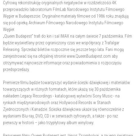
Cyfrową rekonstrukcję oryginalnych negatywów w rozdzielczości 4K
przeprowadziło laboratorium FilmLab Narodowego Instytutu Filmowego
Węgier w Budapeszcie. Oryginalne materiały filmowe od 1986 roku znajdują
się pod opieką Archiwum Filmowego Narodowego Instytutu Filmowego
Węgier.
„Queen Budapest” trafi do kin i sal IMAX na całym świecie 7 października. Film
będzie wyświetlany przez ograniczony czas we współpracy z Trafalgar
Releasing. Sprzedaż biletów rozpocznie się jeszcze tego lata. Fani mogą
zarejestrować się na oficjalnej stronie www.QueenBudapest.com aby
otrzymywać najnowsze informacje oraz powiadomienia o rozpoczęciu
przedsprzedaży.
Premierze filmu będzie towarzyszyć wydanie ścieżki dźwiękowej i materiałów
towarzyszących w różnych formatach, które ukażą się 30 października
nakładem Legacy Recordings - katalogowej wytwórni Sony Music - na
rynkach międzynarodowych oraz Hollywood Records w Stanach
Zjednoczonych i Kanadzie. Ścieżka dźwiękowa ukaże się równocześnie z
wydaniami Blu-ray, DVD, CD i w serwisach cyfrowych, a także - po raz
pierwszy w historii – jako trzypłytowy album winylowy.
Reżyserem filmu Queen Budapest jest János Zsombolyai, a za jego światową