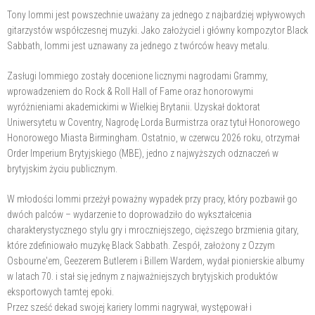
Tony Iommi jest powszechnie uważany za jednego z najbardziej wpływowych
gitarzystów współczesnej muzyki. Jako założyciel i główny kompozytor Black
Sabbath, Iommi jest uznawany za jednego z twórców heavy metalu.
Zasługi Iommiego zostały docenione licznymi nagrodami Grammy,
wprowadzeniem do Rock & Roll Hall of Fame oraz honorowymi
wyróżnieniami akademickimi w Wielkiej Brytanii. Uzyskał doktorat
Uniwersytetu w Coventry, Nagrodę Lorda Burmistrza oraz tytuł Honorowego
Honorowego Miasta Birmingham. Ostatnio, w czerwcu 2026 roku, otrzymał
Order Imperium Brytyjskiego (MBE), jedno z najwyższych odznaczeń w
brytyjskim życiu publicznym.
W młodości Iommi przeżył poważny wypadek przy pracy, który pozbawił go
dwóch palców – wydarzenie to doprowadziło do wykształcenia
charakterystycznego stylu gry i mroczniejszego, cięższego brzmienia gitary,
które zdefiniowało muzykę Black Sabbath. Zespół, założony z Ozzym
Osbourne'em, Geezerem Butlerem i Billem Wardem, wydał pionierskie albumy
w latach 70. i stał się jednym z najważniejszych brytyjskich produktów
eksportowych tamtej epoki.
Przez sześć dekad swojej kariery Iommi nagrywał, występował i