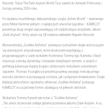
Records. Trasa The Dark Asylum World Tour zawita do Ameryki Północnej i
Europy jesienią 2026 roku.
Po wydaniu triumfalnego debiutanckiego singla „Ashen World” – wybranego
przez Metal Hammer jednym z najlepszych utworów tygodnia – KAMELOT
prezentuje drugi singiel zapowiadający ich nadchodzące arcydzieło, album
„Dark Asylum”, który ukaże się 28 sierpnia nakładem Napalm Records.
Monumentalny „Godlike Alchemy” zachwyca rozmachem dzięki wznoszącym
się aranżacjom smyczkowym, które doskonale współgrają z
przyprawiającym o ciarki wokalem frontmana Tommy'ego Karevika. Utwór
imponuje szeroką dynamiką i niezwykle chwytliwym rytmem, a zespół z
perfekcją balansuje między bogato zdobionymi melodiami a brutalnym
ciężarem. Thomas Youngblood prezentuje pełnię swojego melodycznego
kunsztu zarówno w porywającej solówce, jak i potężnym breakdownie. Dzięki
biblijnej atmosferze i epickiemu refrenowi „Godlike Alchemy” pokazuje
KAMELOT w szczytowej formie, działający na pełnych obrotach.
Wokalista Tommy Karevik tak mówi o “Godlike Alchemy”:
„Ten utwór doskonale oddaje główne przesłanie albumu Dark Asylum. A co,