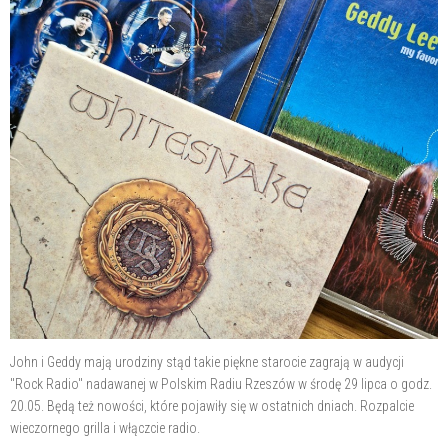
John i Geddy mają urodziny stąd takie piękne starocie zagrają w audycji
"Rock Radio" nadawanej w Polskim Radiu Rzeszów w środę 29 lipca o godz.
20.05. Będą też nowości, które pojawiły się w ostatnich dniach. Rozpalcie
wieczornego grilla i włączcie radio.