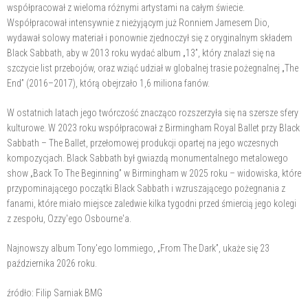
współpracował z wieloma różnymi artystami na całym świecie.
Współpracował intensywnie z nieżyjącym już Ronniem Jamesem Dio,
wydawał solowy materiał i ponownie zjednoczył się z oryginalnym składem
Black Sabbath, aby w 2013 roku wydać album „13”, który znalazł się na
szczycie list przebojów, oraz wziąć udział w globalnej trasie pożegnalnej „The
End” (2016–2017), którą obejrzało 1,6 miliona fanów.
W ostatnich latach jego twórczość znacząco rozszerzyła się na szersze sfery
kulturowe. W 2023 roku współpracował z Birmingham Royal Ballet przy Black
Sabbath – The Ballet, przełomowej produkcji opartej na jego wczesnych
kompozycjach. Black Sabbath był gwiazdą monumentalnego metalowego
show „Back To The Beginning” w Birmingham w 2025 roku – widowiska, które
przypominającego początki Black Sabbath i wzruszającego pożegnania z
fanami, które miało miejsce zaledwie kilka tygodni przed śmiercią jego kolegi
z zespołu, Ozzy'ego Osbourne'a.
Najnowszy album Tony'ego Iommiego, „From The Dark”, ukaże się 23
października 2026 roku.
źródło: Filip Sarniak BMG