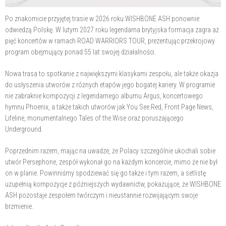
Po znakomicie przyjętej trasie w 2026 roku WISHBONE ASH ponownie
odwiedzą Polskę. W lutym 2027 roku legendarna brytyjska formacja zagra aż
pięć koncertów w ramach ROAD WARRIORS TOUR, prezentując przekrojowy
program obejmujący ponad 55 lat swojej działalności.
Nowa trasa to spotkanie z największymi klasykami zespołu, ale także okazja
do usłyszenia utworów z różnych etapów jego bogatej kariery. W programie
nie zabraknie kompozycji z legendarnego albumu Argus, koncertowego
hymnu Phoenix, a także takich utworów jak You See Red, Front Page News,
Lifeline, monumentalnego Tales of the Wise oraz poruszającego
Underground.
Poprzednim razem, mając na uwadze, że Polacy szczególnie ukochali sobie
utwór Persephone, zespół wykonał go na każdym koncercie, mimo że nie był
on w planie. Powinniśmy spodziewać się go także i tym razem, a setlistę
uzupełnią kompozycje z późniejszych wydawnictw, pokazujące, że WISHBONE
ASH pozostaje zespołem twórczym i nieustannie rozwijającym swoje
brzmienie.