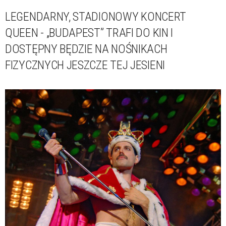
LEGENDARNY, STADIONOWY KONCERT
QUEEN - „BUDAPEST” TRAFI DO KIN I
DOSTĘPNY BĘDZIE NA NOŚNIKACH
FIZYCZNYCH JESZCZE TEJ JESIENI