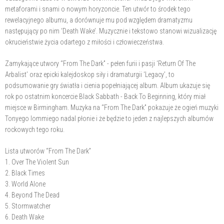
metaforami i snami o nowym horyzoncie. Ten utwór to środek tego
rewelacyjnego albumu, a dorównuje mu pod względem dramatyzmu
następujący po nim ‘Death Wake’. Muzycznie i tekstowo stanowi wizualizację
okrucieństwie życia odartego z miłości i człowieczeństwa.
Zamykające utwory “From The Dark” - pełen furii i pasji ‘Return Of The
Arbalist’ oraz epicki kalejdoskop siły i dramaturgii ‘Legacy’, to
podsumowanie gry światła i cienia popełniającej album. Album ukazuje się
rok po ostatnim koncercie Black Sabbath - Back To Beginning, który miał
miejsce w Birmingham. Muzyka na “From The Dark” pokazuje że ogień muzyki
Tonyego Iommiego nadal płonie i że będzie to jeden z najlepszych albumów
rockowych tego roku.
Lista utworów “From The Dark”
1. Over The Violent Sun
2. Black Times
3. World Alone
4. Beyond The Dead
5. Stormwatcher
6. Death Wake