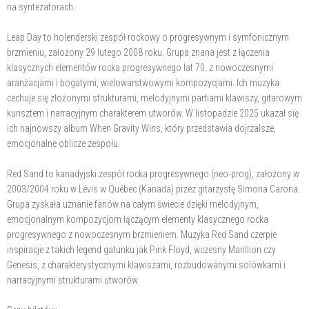
na syntezatorach.
Leap Day to holenderski zespół rockowy o progresywnym i symfonicznym
brzmieniu, założony 29 lutego 2008 roku. Grupa znana jest z łączenia
klasycznych elementów rocka progresywnego lat 70. z nowoczesnymi
aranżacjami i bogatymi, wielowarstwowymi kompozycjami. Ich muzyka
cechuje się złożonymi strukturami, melodyjnymi partiami klawiszy, gitarowym
kunsztem i narracyjnym charakterem utworów. W listopadzie 2025 ukazał się
ich najnowszy album When Gravity Wins, który przedstawia dojrzalsze,
emocjonalne oblicze zespołu.
Red Sand to kanadyjski zespół rocka progresywnego (neo-prog), założony w
2003/2004 roku w Lévis w Québec (Kanada) przez gitarzystę Simona Carona.
Grupa zyskała uznanie fanów na całym świecie dzięki melodyjnym,
emocjonalnym kompozycjom łączącym elementy klasycznego rocka
progresywnego z nowoczesnym brzmieniem. Muzyka Red Sand czerpie
inspiracje z takich legend gatunku jak Pink Floyd, wczesny Marillion czy
Genesis, z charakterystycznymi klawiszami, rozbudowanymi solówkami i
narracyjnymi strukturami utworów.