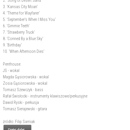
2. 'Song of Desert Sand'
3. 'Kansas City Moan'
4. 'Theme for Wayfarer'
5. 'September's When I Miss You'
6. 'Gimmie Teeth'
7. 'Strawberry Truck'
8. 'Conned By a Blue Sky'
9. 'Birthday'
10. 'When Afternoon Dies'
Penthouse:
JS - wokal
Magda Gąsiorowska - wokal
Zosia Gąsiorowska - wokal
Tomasz Szewczyk - bass
Rafał Świsłocki - instrumenty klawiszowe/perkusyjne
Dawid Ryski - perkusja
Tomasz Sierajewski - gitara
źródło: Filip Sarniak