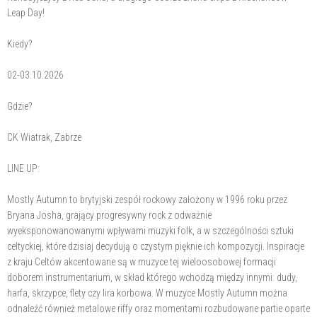
Leap Day!
Kiedy?
02-03.10.2026
Gdzie?
CK Wiatrak, Zabrze
LINE UP:
Mostly Autumn to brytyjski zespół rockowy założony w 1996 roku przez
Bryana Josha, grający progresywny rock z odważnie
wyeksponowanowanymi wpływami muzyki folk, a w szczególności sztuki
celtyckiej, które dzisiaj decydują o czystym pięknie ich kompozycji. Inspiracje
z kraju Celtów akcentowane są w muzyce tej wieloosobowej formacji
doborem instrumentarium, w skład którego wchodzą między innymi: dudy,
harfa, skrzypce, flety czy lira korbowa. W muzyce Mostly Autumn można
odnaleźć również metalowe riffy oraz momentami rozbudowane partie oparte