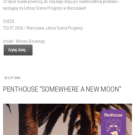
23 lipca Suede powrócą do naszego kraju po siedmioletniej przerwie i
wystąpią na Letniej Scenie Progresji w Warszawie!
SUEDE
?23.07.2026 / Warszawa, Letnia Scena Progresji
źródło: Winiary Bookings
Czytaj dalej...
26 LUT 2026
PENTHOUSE "SOMEWHERE A NEW MOON"