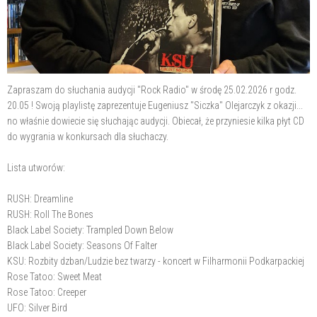
Zapraszam do słuchania audycji "Rock Radio" w środę 25.02.2026 r godz.
20.05 ! Swoją playlistę zaprezentuje Eugeniusz "Siczka" Olejarczyk z okazji...
no właśnie dowiecie się słuchając audycji. Obiecał, że przyniesie kilka płyt CD
do wygrania w konkursach dla słuchaczy.
Lista utworów:
RUSH: Dreamline
RUSH: Roll The Bones
Black Label Society: Trampled Down Below
Black Label Society: Seasons Of Falter
KSU: Rozbity dzban/Ludzie bez twarzy - koncert w Filharmonii Podkarpackiej
Rose Tatoo: Sweet Meat
Rose Tatoo: Creeper
UFO: Silver Bird