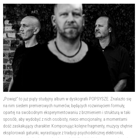
„Powięź” to już piąty studyjny album w dyskografii POPSYSZE. Znalazło się
na nim siedem premierowych numerów, będących rozwinięciem formuły,
opartej na swobodnym eksperymentowaniu z brzmieniem i strukturą w taki
sposób, aby wydobyć z nich osobisty, nieco emocjonalny, a momentami
dość zaskakujący charakter. Komponując kolejne fragmenty, muzycy chętnie
eksplorowali gatunki, wyrastające z tradycji psychodelicznej elektroniki,