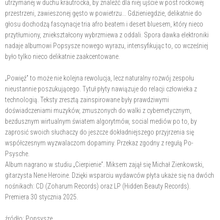
utrzymanej w duchu krautrocka, by znaleźć dla niej ujście w post rockowej
przestrzeni, zawieszonej gęsto w powietrzu... Gdzieniegdzie, delikatnie do
głosu dochodzą fascynacje tria afro beatem i desert bluesem, który nieco
przytłumiony, zniekształcony wybrzmiewa z oddali. Spora dawka elektroniki
nadaje albumowi Popsysze nowego wyrazu, intensyfikując to, co wcześniej
było tylko nieco delikatnie zaakcentowane.
„Powięź” to może nie kolejna rewolucja, lecz naturalny rozwój zespołu
nieustannie poszukującego. Tytuł płyty nawiązuje do relacji człowieka z
technologią. Teksty zresztą zainspirowane były prawdziwymi
doświadczeniami muzyków, zmuszonych do walki z cybernetycznym,
bezdusznym wirtualnym światem algorytmów, social mediów po to, by
zaprosić swoich słuchaczy do jeszcze dokładniejszego przyjrzenia się
współczesnym wyzwalaczom dopaminy. Przekaz zgodny z regułą Po-
Psysche.
Album nagrano w studiu „Cierpienie”. Miksem zajął się Michał Zienkowski,
gitarzysta Nene Heroine. Dzięki wsparciu wydawców płyta ukaże się na dwóch
nośnikach: CD (Zoharum Records) oraz LP (Hidden Beauty Records).
Premiera 30 stycznia 2025.
źródło: Popsysze