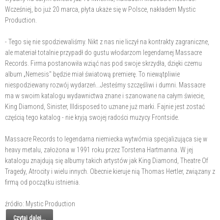
Wcześniej, bo już 20 marca, płyta ukaże się w Polsce, nakładem Mystic
Production.
- Tego się nie spodziewaliśmy. Nikt z nas nie liczył na kontrakty zagraniczne,
ale materiał totalnie przypadł do gustu włodarzom legendarnej Massacre
Records. Firma postanowiła wziąć nas pod swoje skrzydła, dzięki czemu
album „Nemesis" będzie miał światową premierę. To niewątpliwie
niespodziewany rozwój wydarzeń...Jesteśmy szczęśliwi i dumni. Massacre
ma w swoim katalogu wydawnictwa znane i szanowane na całym świecie,
King Diamond, Sinister, Illdisposed to uznane już marki. Fajnie jest zostać
częścią tego katalog - nie kryją swojej radości muzycy Frontside.
Massacre Records to legendarna niemiecka wytwórnia specjalizująca się w
heavy metalu, założona w 1991 roku przez Torstena Hartmanna. W jej
katalogu znajdują się albumy takich artystów jak King Diamond, Theatre Of
Tragedy, Atrocity i wielu innych. Obecnie kieruje nią Thomas Hertler, związany z
firmą od początku istnienia.
źródło: Mystic Production
Czytaj dalej...