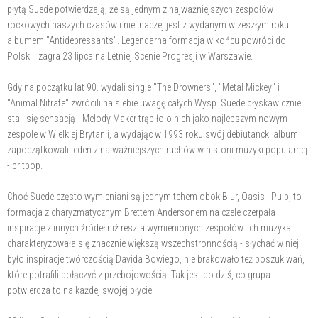
płytą Suede potwierdzają, że są jednym z najważniejszych zespołów
rockowych naszych czasów i nie inaczej jest z wydanym w zeszłym roku
albumem "Antidepressants". Legendarna formacja w końcu powróci do
Polski i zagra 23 lipca na Letniej Scenie Progresji w Warszawie.
Gdy na początku lat 90. wydali single "The Drowners", "Metal Mickey" i
"Animal Nitrate" zwrócili na siebie uwagę całych Wysp. Suede błyskawicznie
stali się sensacją - Melody Maker trąbiło o nich jako najlepszym nowym
zespole w Wielkiej Brytanii, a wydając w 1993 roku swój debiutancki album
zapoczątkowali jeden z najważniejszych ruchów w historii muzyki popularnej
- britpop.
Choć Suede często wymieniani są jednym tchem obok Blur, Oasis i Pulp, to
formacja z charyzmatycznym Brettem Andersonem na czele czerpała
inspiracje z innych źródeł niż reszta wymienionych zespołów. Ich muzyka
charakteryzowała się znacznie większą wszechstronnością - słychać w niej
było inspiracje twórczością Davida Bowiego, nie brakowało też poszukiwań,
które potrafili połączyć z przebojowością. Tak jest do dziś, co grupa
potwierdza to na każdej swojej płycie.