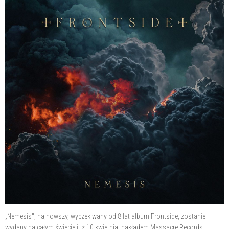
„Nemesis", najnowszy, wyczekiwany od 8 lat album Frontside, zostanie
wydany na całym świecie już 10 kwietnia, nakładem Massacre Records.