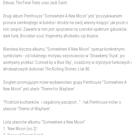
Deluxe, The Feral Trees oraz Jack Saint.
Drugi album Penthouse "Somewhere A New Moon" jest 'poszukiwaniem
pioruna zamkniętego w butelce i drodze na swój własny księżyc' jak pisze o
nim zespół. Zawarte w nim jest spojrzenie na szerokie spektrum gatunków:
dark funk, Brooklyn soul, fragmenty afrobeatu czy bluesa.
Warstwa liryczna albumu "Somewhere A New Moon" operuje konkretnymi
symbolami - od lokalnego motywu sezonowości w 'Strawberry Truck', po
asertywny przekaz 'Conned by a Blue Sky', osadzony w stylistyce funkowych i
afrobeatowych dokonań The Rolling Stones z lat 80.
Singlem promującym nowe wydawnictwo grupy Penthouse "Somewhere A
New Moon" jest utwór 'Theme for Wayfarer'.
"Podróże kochanków.. i zagubiony paszport..." - tak Penthouse mówi o
utworze 'Theme of Wayfarer'.
Lista utworów albumu "Somewhere a New Moon"
1. 'New Moon (no.2)'