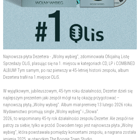
Najnowsza płyta Dezertera - „Wolny wybieg", zdominowała Oficjalną Listę
Sprzedaży OLiS, plasując się na 1. miejscu w kategoriach CD, LP i COMBINED
ALBUM! Tym samym, po raz pierwszy w 45-letniej historii zespołu, album
Dezertera trafił na 1.miejsce OLiS.
W wyjątkowym, jubileuszowym, 45-tym roku działalności, Dezerter dzieli się
najlepszym prezentem jaki zespół mógł na tę okazję przygotować –
najnowszą płytą „Wolny wybieg". Album miał premierę 13 lutego 2026 roku.
Wydawnictwo promują single „Wolny wybieg" i „Słowa".
2026, to wspominany 45-ty rok działalności zespołu Dezerter. Ale zespół nie
patrzy za siebie, tylko w przód. Dowodem tego jest najnowsza płyta „Wolny
wybieg", która powstawała pomiędzy koncertami zespołu, a nagrana została
jesienią 2025, w otwockim The Boogie Town Studio.