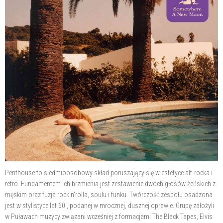
Penthouse to siedmioosobowy skład poruszający się w estetyce alt-rocka i
retro. Fundamentem ich brzmienia jest zestawienie dwóch głosów żeńskich z
męskim oraz fuzja rock'n'rolla, soulu i funku. Twórczość zespołu osadzona
jest w stylistyce lat 60., podanej w mrocznej, dusznej oprawie. Grupę założyli
w Puławach muzycy związani wcześniej z formacjami The Black Tapes, Elvis