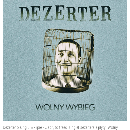
Dezerter o singlu & klipie - „Jad", to trzeci singiel Dezertera z płyty „Wolny