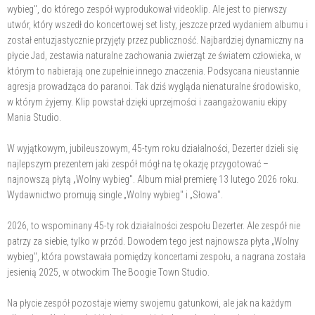
wybieg", do którego zespół wyprodukował videoklip. Ale jest to pierwszy
utwór, który wszedł do koncertowej set listy, jeszcze przed wydaniem albumu i
został entuzjastycznie przyjęty przez publiczność. Najbardziej dynamiczny na
płycie Jad, zestawia naturalne zachowania zwierząt ze światem człowieka, w
którym to nabierają one zupełnie innego znaczenia. Podsycana nieustannie
agresja prowadząca do paranoi. Tak dziś wygląda nienaturalne środowisko,
w którym żyjemy. Klip powstał dzięki uprzejmości i zaangażowaniu ekipy
Mania Studio.
W wyjątkowym, jubileuszowym, 45-tym roku działalności, Dezerter dzieli się
najlepszym prezentem jaki zespół mógł na tę okazję przygotować –
najnowszą płytą „Wolny wybieg". Album miał premierę 13 lutego 2026 roku.
Wydawnictwo promują single „Wolny wybieg" i „Słowa".
2026, to wspominany 45-ty rok działalności zespołu Dezerter. Ale zespół nie
patrzy za siebie, tylko w przód. Dowodem tego jest najnowsza płyta „Wolny
wybieg", która powstawała pomiędzy koncertami zespołu, a nagrana została
jesienią 2025, w otwockim The Boogie Town Studio.
Na płycie zespół pozostaje wierny swojemu gatunkowi, ale jak na każdym