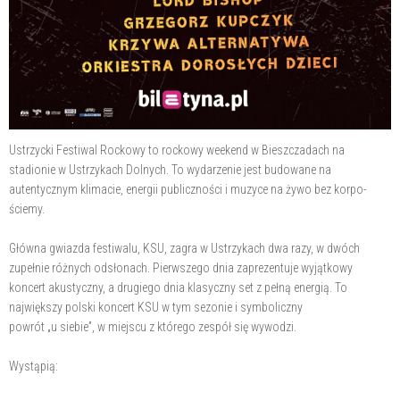
Ustrzycki Festiwal Rockowy to rockowy weekend w Bieszczadach na
stadionie w Ustrzykach Dolnych. To wydarzenie jest budowane na
autentycznym klimacie, energii publiczności i muzyce na żywo bez korpo-
ściemy.
Główna gwiazda festiwalu, KSU, zagra w Ustrzykach dwa razy, w dwóch
zupełnie różnych odsłonach. Pierwszego dnia zaprezentuje wyjątkowy
koncert akustyczny, a drugiego dnia klasyczny set z pełną energią. To
największy polski koncert KSU w tym sezonie i symboliczny
powrót „u siebie”, w miejscu z którego zespół się wywodzi.
Wystąpią: