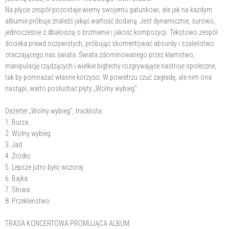
Na płycie zespół pozostaje wierny swojemu gatunkowi, ale jak na każdym
albumie próbuje znaleźć jakąś wartość dodaną. Jest dynamicznie, surowo,
jednocześnie z dbałością o brzmienie i jakość kompozycji. Tekstowo zespół
docieka prawd oczywistych, próbując skomentować absurdy i szaleństwo
otaczającego nas świata. Świata zdominowanego przez kłamstwo,
manipulację rządzących i wielkie bigtechy rozgrywające nastroje społeczne,
tak by pomnażać własne korzyści. W powietrzu czuć zagładę, ale nim ona
nastąpi, warto posłuchać płyty „Wolny wybieg".
Dezerter „Wolny wybieg", tracklista:
1. Burza
2. Wolny wybieg
3. Jad
4. Źródło
5. Lepsze jutro było wczoraj
6. Bajka
7. Słowa
8. Przekleństwo
TRASA KONCERTOWA PROMUJĄCA ALBUM: