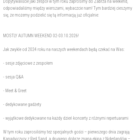
Dopytywaliście jaki zespół w tym roku zaprosimy do Zabrza na weekend,
odpowiadaliśmy między wierszami, wybaczcie nam! Tym bardziej cieszymy
się, że możemy podzielić się tą informacją już oficjalnie:
MOSTLY AUTUMN WEEKEND 02-03.10.2026!
Jak zwykle od 2024 roku na naszych weekendach będą czekać na Was:
- sesje zdjęciowe z zespołem
- sesja Q&A
- Meet & Greet
- dedykowane gadżety
- wyjątkowe dedykowane na każdy dzień koncerty z różnymi repertuarami
W tym roku zaprosiliśmy też specjalnych gości – pierwszego dnia zagrają
Kanadyjczycy z Red Sand, a drugiego dobrze znana ekipa z Niderlandów –