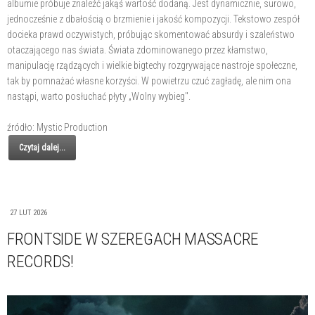
albumie próbuje znaleźć jakąś wartość dodaną. Jest dynamicznie, surowo,
jednocześnie z dbałością o brzmienie i jakość kompozycji. Tekstowo zespół
docieka prawd oczywistych, próbując skomentować absurdy i szaleństwo
otaczającego nas świata. Świata zdominowanego przez kłamstwo,
manipulację rządzących i wielkie bigtechy rozgrywające nastroje społeczne,
tak by pomnażać własne korzyści. W powietrzu czuć zagładę, ale nim ona
nastąpi, warto posłuchać płyty „Wolny wybieg".
źródło: Mystic Production
Czytaj dalej...
27 LUT 2026
FRONTSIDE W SZEREGACH MASSACRE
RECORDS!