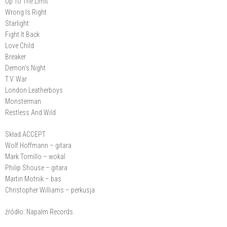
Up To The Limit
Wrong Is Right
Starlight
Fight It Back
Love Child
Breaker
Demon's Night
T.V. War
London Leatherboys
Monsterman
Restless And Wild
Skład ACCEPT
Wolf Hoffmann – gitara
Mark Tornillo – wokal
Philip Shouse – gitara
Martin Motnik – bas
Christopher Williams – perkusja
źródło: Napalm Records