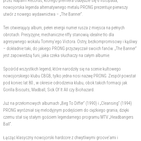
przez Napalm Records, którego premiera odbędzie się 6 listopada,
nowojorska legenda alternatywnego metalu PRONG prezentuje pierwszy
utwór z nowego wydawnictwa – „The Banner”.
Ten otwierający album, pełen energii numer rusza z miejsca na pełnych
obrotach. Precyzyjne, mechaniczne riffy stanowią idealne tło dla
agresywnego wokalu Tommy’ego Victora. Ostry, bezkompromisowy i kąśliwy
– dokładnie taki, do jakiego PRONG przyzwyczaił swoich fanów. „The Banner”
jest zapowiedzią furii, jaka czeka słuchaczy na całym albumie.
Spośród wszystkich legend, które narodziły się na scenie kultowego
nowojorskiego klubu CBGB, tylko jedna nosi nazwę PRONG. Zespół powstał
pod koniec lat 80., w okresie odrodzenia klubu, obok takich formacji jak
Gorilla Biscuits, Madball, Sick Of It All czy Biohazard.
Już na przełomowych albumach „Beg To Differ” (1990) i „Cleansing” (1994)
PRONG wyróżniał się melodyjnym podejściem do ciężkiego grania, dzięki
czemu stał się stałym gościem legendarnego programu MTV „Headbangers
Ball”.
Łącząc klasyczny nowojorski hardcore z chwytliwymi groove'ami i