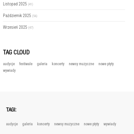
Listopad 2025
(41)
Październik 2025
(56)
Wrzesień 2025
(47)
TAG CLOUD
audycje
festiwale
galeria
koncerty
newsy muzyczne
nowe płyty
wywiady
TAGI:
audycje
galeria
koncerty
newsy muzyczne
nowe płyty
wywiady