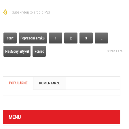
Subskrybuj to źródło RSS
start
Poprzedni artykuł
1
2
3
…
Strona 1 z 66
Następny artykuł
koniec
POPULARNE
KOMENTARZE
MENU