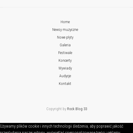
Home
Newsy muzyczne
Nowe płyty
Galeria
Festiwale
Koncerty
Wywiady
Audycje
Kontakt
Copyright by
Rock Blog 33
Używamy plików cookie i innych technologii śledzenia, aby poprawić jakość
przeglądania naszej witryny, wyświetlać spersonalizowane treści i reklamy,