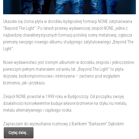
Ukazała się ósma płyta w dorobku bydgoskiej formacji NONE zatytułowana
"Beyond The Light". Po latach przerwy wydawniczej zespół NONE, jedna z
najbardziej charakterystycznych formacji polskiej sceny metalowej, ogłasza
premierę swojego nowego albumu studyjnego zatytułowanego „Beyond The
Light".
Nowe wydawnictwo jest ósmym albumem w dorobku zespołu i jednocześnie
pierwszym pełnym materiałem od wielu lat. „Beyond The Light" to płyta
dojrzała, bezkompromisowa i intensywna – zarówno pod względem
brzmienia, jak i przekazu.
Zespół NONE powstał w 1999 roku w Bydgoszczy. Od początku swojej
działalności konsekwentnie buduje własne brzmienie na styku nu metalu,
metalu alternatywnego i ciężkiego rocka.
Zapraszam do wysłuchania rozmowy z Bartkiem "Bartasem" Dębickim.
Czytaj dalej...