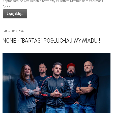
Zapraszam do wysłuchania rozmowy z Piotrem Krzemińskim z formacji
ANKH.
Czytaj dalej...
MARZEC 19, 2026
NONE - "BARTAS" POSŁUCHAJ WYWIADU !