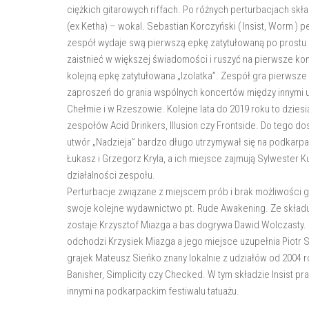
ciężkich gitarowych riffach. Po różnych perturbacjach sk
(ex Ketha) – wokal. Sebastian Korczyński ( Insist, Worm ) p
zespół wydaje swą pierwszą epkę zatytułowaną po prostu Insi
zaistnieć w większej świadomości i ruszyć na pierwsze k
kolejną epkę zatytułowana „Izolatka”. Zespół gra pierwsz
zaproszeń do grania wspólnych koncertów między innymi u 
Chełmie i w Rzeszowie. Kolejne lata do 2019 roku to dziesi
zespołów Acid Drinkers, Illusion czy Frontside. Do tego dos
utwór „Nadzieja” bardzo długo utrzymywał się na podkarp
Łukasz i Grzegorz Kryla, a ich miejsce zajmują Sylwester 
działalności zespołu.
Perturbacje związane z miejscem prób i brak możliwości g
swoje kolejne wydawnictwo pt. Rude Awakening. Ze składu
zostaje Krzysztof Miazga a bas dogrywa Dawid Wolczasty. 
odchodzi Krzysiek Miazga a jego miejsce uzupełnia Piotr S
grajek Mateusz Sieńko znany lokalnie z udziałów od 2004 r
Banisher, Simplicity czy Checked. W tym składzie Insist p
innymi na podkarpackim festiwalu tatuażu.