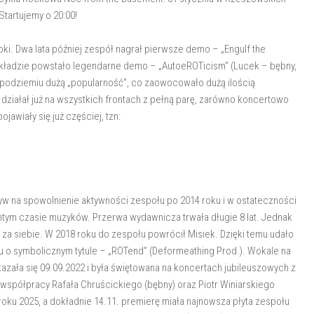
tartujemy o 20:00!
oki. Dwa lata później zespół nagrał pierwsze demo – „Engulf the
składzie powstało legendarne demo – „AutoeROTicism” (Lucek – bębny,
ł w podziemiu dużą „popularność”, co zaowocowało dużą ilością
działał już na wszystkich frontach z pełną parę, zarówno koncertowo
jawiały się już częściej, tzn:
yw na spowolnienie aktywności zespołu po 2014 roku i w ostateczności
mtym czasie muzyków. Przerwa wydawnicza trwała długie 8 lat. Jednak
ę za siebie. W 2018 roku do zespołu powrócił Misiek. Dzięki temu udało
u o symbolicznym tytule – „ROTend” (Deformeathing Prod.). Wokale na
kazała się 09.09.2022 i była świętowana na koncertach jubileuszowych z
 współpracy Rafała Chruścickiego (bębny) oraz Piotr Winiarskiego
oku 2025, a dokładnie 14.11. premierę miała najnowsza płyta zespołu