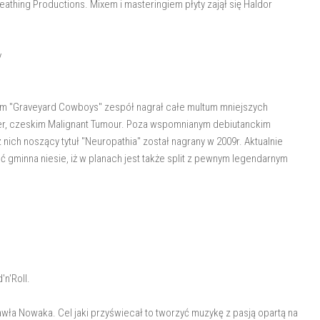
ing Productions. Mixem i masteringiem płyty zajął się Haldor
y
um "Graveyard Cowboys" zespół nagrał całe multum mniejszych
mber, czeskim Malignant Tumour. Poza wspomnianym debiutanckim
 nich noszący tytuł "Neuropathia" został nagrany w 2009r. Aktualnie
gminna niesie, iż w planach jest także split z pewnym legendarnym
n'Roll.
awła Nowaka. Cel jaki przyświecał to tworzyć muzykę z pasją opartą na