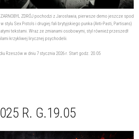
t. CZARNOBYL ZDRÓJ pochodzi z Jarosławia, pierwsze demo jeszcze spod
tylu Sex Pistols i drugiej fali brytyjskiego punka (Anti-Pasti, Partisans)
katymi tekstami. Wraz ze zmianami osobowymi, styl również przeszedł
i krzykliwej lirycznej psychodelii.
u Rzeszów w dniu 7 stycznia 2026 r. Start godz. 20.05
025 R. G.19.05