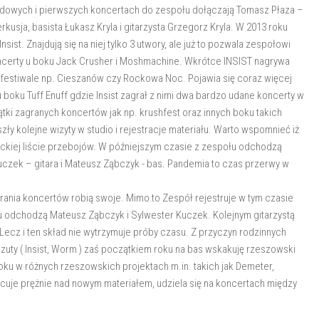
ładowych i pierwszych koncertach do zespołu dołączają Tomasz Płaza –
erkusja, basista Łukasz Kryla i gitarzysta Grzegorz Kryla. W 2013 roku
st. Znajdują się na niej tylko 3 utwory, ale już to pozwala zespołowi
oncerty u boku Jack Crusher i Moshmachine. Wkrótce INSIST nagrywa
e festiwale np. Cieszanów czy Rockowa Noc. Pojawia się coraz więcej
boku Tuff Enuff gdzie Insist zagrał z nimi dwa bardzo udane koncerty w
ątki zagranych koncertów jak np. krushfest oraz innych boku takich
zły kolejne wizyty w studio i rejestracje materiału. Warto wspomnieć iż
ackiej liście przebojów. W późniejszym czasie z zespołu odchodzą
Kuczek – gitara i Mateusz Ząbczyk - bas. Pandemia to czas przerwy w
rania koncertów robią swoje. Mimo to Zespół rejestruje w tym czasie
 odchodzą Mateusz Ząbczyk i Sylwester Kuczek. Kolejnym gitarzystą
Lecz i ten skład nie wytrzymuje próby czasu. Z przyczyn rodzinnych
zuty ( Insist, Worm ) zaś początkiem roku na bas wskakuję rzeszowski
oku w różnych rzeszowskich projektach m.in. takich jak Demeter,
racuje prężnie nad nowym materiałem, udziela się na koncertach między