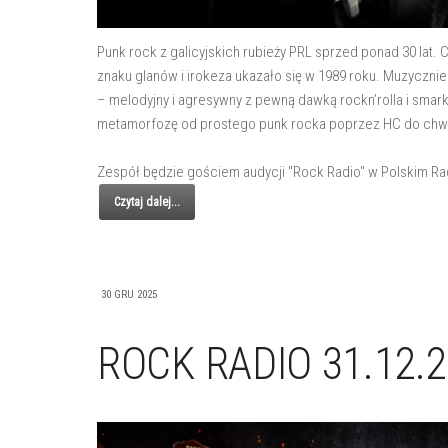
Punk rock z galicyjskich rubieży PRL sprzed ponad 30 la
znaku glanów i irokeza ukazało się w 1989 roku. Muzycznie w s
– melodyjny i agresywny z pewną dawką rockn’rolla i smar
metamorfozę od prostego punk rocka poprzez HC do chwilam
Zespół będzie gościem audycji "Rock Radio" w Polskim Radi
Czytaj dalej...
30 GRU 2025
ROCK RADIO 31.12.2