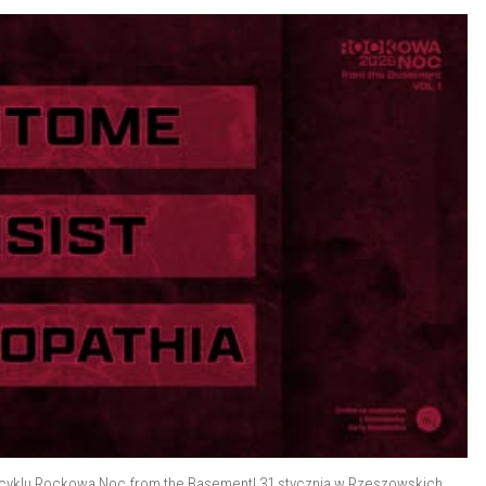
cyklu Rockowa Noc from the Basement! 31 stycznia w Rzeszowskich