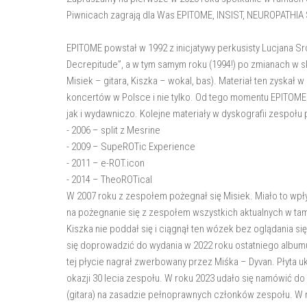
Piwnicach zagrają dla Was EPITOME, INSIST, NEUROPATHIA S
EPITOME powstał w 1992 z inicjatywy perkusisty Lucjana Sr
Decrepitude”, a w tym samym roku (1994!) po zmianach w 
Misiek – gitara, Kiszka – wokal, bas). Materiał ten zyska
koncertów w Polsce i nie tylko. Od tego momentu EPITOME 
jak i wydawniczo. Kolejne materiały w dyskografii zespołu po
- 2006 – split z Mesrine
- 2009 – SupeROTic Experience
- 2011 – e-ROT.icon
- 2014 – TheoROTical
W 2007 roku z zespołem pożegnał się Misiek. Miało to wpł
na pożegnanie się z zespołem wszystkich aktualnych w ta
Kiszka nie poddał się i ciągnął ten wózek bez oglądania si
się doprowadzić do wydania w 2022 roku ostatniego album
tej płycie nagrał zwerbowany przez Miśka – Dyvan. Płyta u
okazji 30 lecia zespołu. W roku 2023 udało się namówić do
(gitara) na zasadzie pełnoprawnych członków zespołu. W r