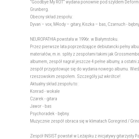
“Goodbye My ROT” wydana ponownie pod szyldem Deformeath
Grunberg.
Obecny skład zespołu:
Dyvan – vox, M4ody – gitary, Kiszka – bas, Czarnuch - bębn
NEUROPATHIA powstała w 1996r. w Białymstoku.
Przez pierwsze lata poprzedzające debiutancki pełny alb
materiałów, m.in. splity z zespołami takimi jak Grossme
albumem, zespół nagrał jeszcze 4 pełne albumy, a ostatni z
zespół przygotowuje się do wydania nowego albumu. Wieść 
rzeszowskim zespołem. Szczegóły już wkrótce!
Aktualny skład zespołu to:
Konrad - wokale
Czarek - gitara
Jawor - bas
Psychoradek - bębny.
Muzycznie zespół obraca się w klimatach Goregrind / Grind'
Zespół INSIST powstał w Leżajsku z inicjatywy gitarzysty P