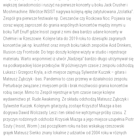
większej świadomości i ruszyć na pierwsze koncerty u boku Jack Crusher i
Moshmachine. Wkrótce INSIST nagrywa kolejną epkę zatytułowana „Izolatka”.
Zespół gra pierwsze festiwale np. Cieszanów czy Rockowa Noc. Pojawia się
coraz więcej zaproszeń do grania wspólnych koncertów między innymi u
boku Tuff Enuff gdzie Insist zagrał z nimi dwa bardzo udane koncerty w
Chełmie i w Rzeszowie. Kolejne lata do 2019 roku to dziesiątki zagranych
koncertów jak np. krushfest oraz innych boku takich zespołów Acid Drinkers,
Illusion czy Frontside. Do tego doszły kolejne wizyty w studio i rejestracje
materiału. Warto wspomnieć iż utwór „Nadzieja” bardzo długo utrzymywał się
na podkarpackiej liście przebojów. W późniejszym czasie z zespołu odchodzą
Łukasz i Grzegorz Kryla, a ich miejsce zajmują Sylwester Kuczek – gitara i
Mateusz Ząbczyk - bas. Pandemia to czas przerwy w działalności zespołu.
Perturbacje związane z miejscem prób i brak możliwości grania koncertów
robią swoje. Mimo to Zespół rejestruje w tym czasie swoje kolejne
wydawnictwo pt. Rude Awakening. Ze składu odchodzą Mateusz Ząbczyk i
Sylwester Kuczek. Kolejnym gitarzystą zostaje Krzysztof Miazga a bas
dogrywa Dawid Wolczasty. Lecz i ten skład nie wytrzymuje próby czasu. Z
przyczyn rodzinnych odchodzi Krzysiek Miazga a jego miejsce uzupełnia Piotr
Szuty ( Insist, Worm ) zaś początkiem roku na bas wskakuję rzeszowski
grajek Mateusz Sieńko znany lokalnie z udziałów od 2004 roku w różnych