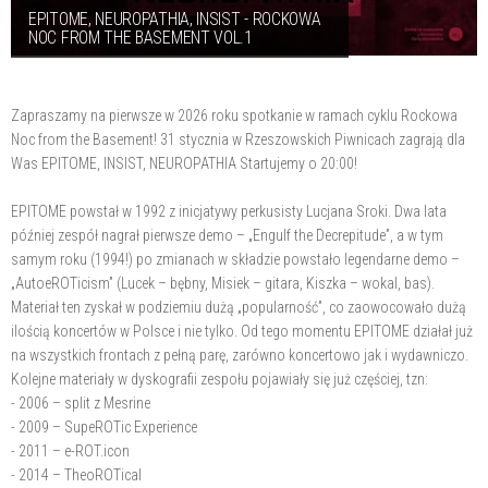
EPITOME, NEUROPATHIA, INSIST - ROCKOWA
NOC FROM THE BASEMENT VOL.1
Zapraszamy na pierwsze w 2026 roku spotkanie w ramach cyklu Rockowa
Noc from the Basement! 31 stycznia w Rzeszowskich Piwnicach zagrają dla
Was EPITOME, INSIST, NEUROPATHIA Startujemy o 20:00!
EPITOME powstał w 1992 z inicjatywy perkusisty Lucjana Sroki. Dwa lata
później zespół nagrał pierwsze demo – „Engulf the Decrepitude”, a w tym
samym roku (1994!) po zmianach w składzie powstało legendarne demo –
„AutoeROTicism” (Lucek – bębny, Misiek – gitara, Kiszka – wokal, bas).
Materiał ten zyskał w podziemiu dużą „popularność”, co zaowocowało dużą
ilością koncertów w Polsce i nie tylko. Od tego momentu EPITOME działał już
na wszystkich frontach z pełną parę, zarówno koncertowo jak i wydawniczo.
Kolejne materiały w dyskografii zespołu pojawiały się już częściej, tzn:
- 2006 – split z Mesrine
- 2009 – SupeROTic Experience
- 2011 – e-ROT.icon
- 2014 – TheoROTical