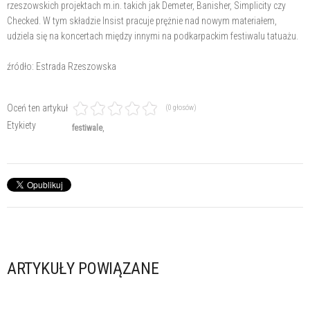
rzeszowskich projektach m.in. takich jak Demeter, Banisher, Simplicity czy
Checked. W tym składzie Insist pracuje prężnie nad nowym materiałem,
udziela się na koncertach między innymi na podkarpackim festiwalu tatuażu.
źródło: Estrada Rzeszowska
Oceń ten artykuł
(0 głosów)
Etykiety
festiwale
ARTYKUŁY POWIĄZANE