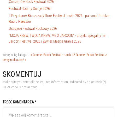
Cieszanów Rock Festiwal 2026 !
Festiwal Róbmy Swoje 2026 !
II Przystanek Bieszczady Rock Festiwal Lesko 2026 - patronat Polskie
Radio Rzeszów
Ustrzycki Festiwal Rockowy 2026
"MOJA KREW, TWOJA KREW: MG X JAROCIN” - projekt specjalny na
Jarocin Festiwal 2026 i Żywiec Męskie Granie 2026
Więcej w tej kategorii:
« Summer Punch Festival - runda III!
Summer Punch Festival z
pełnym składem! »
SKOMENTUJ
Make sure you enter all the required information, indicated by an asterisk (*).
HTML code is not allowed.
TREŚĆ KOMENTARZA *