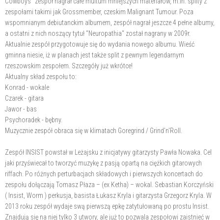
Cowboys" zespół nagrał całe multum mniejszych materiałów, m.in. splity z
zespołami takimi jak Grossmember, czeskim Malignant Tumour. Poza
wspomnianym debiutanckim albumem, zespół nagrał jeszcze 4 pełne albumy,
a ostatni z nich noszący tytuł "Neuropathia" został nagrany w 2009r.
Aktualnie zespół przygotowuje się do wydania nowego albumu. Wieść
gminna niesie, iż w planach jest także split z pewnym legendarnym
rzeszowskim zespołem. Szczegóły już wkrótce!
Aktualny skład zespołu to:
Konrad - wokale
Czarek - gitara
Jawor - bas
Psychoradek - bębny.
Muzycznie zespół obraca się w klimatach Goregrind / Grind'n'Roll.
Zespół INSIST powstał w Leżajsku z inicjatywy gitarzysty Pawła Nowaka. Cel
jaki przyświecał to tworzyć muzykę z pasją opartą na ciężkich gitarowych
riffach. Po różnych perturbacjach składowych i pierwszych koncertach do
zespołu dołączają Tomasz Płaza – (ex Ketha) – wokal. Sebastian Korczyński
( Insist, Worm ) perkusja, basista Łukasz Kryla i gitarzysta Grzegorz Kryla. W
2013 roku zespół wydaje swą pierwszą epkę zatytułowaną po prostu Insist.
Znajdują się na niej tylko 3 utwory, ale już to pozwala zespołowi zaistnieć w