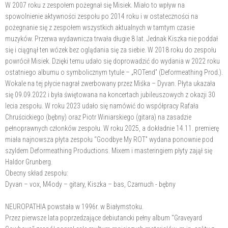
W 2007 roku z zespołem pożegnał się Misiek. Miało to wpływ na
spowolnienie aktywności zespołu po 2014 roku i w ostateczności na
pożegnanie się z zespołem wszystkich aktualnych w tamtym czasie
muzyków. Przerwa wydawnicza trwała długie 8 lat. Jednak Kiszka nie poddał
się i ciągnął ten wózek bez oglądania się za siebie. W 2018 roku do zespołu
powrócił Misiek. Dzięki temu udało się doprowadzić do wydania w 2022 roku
ostatniego albumu o symbolicznym tytule – „ROTend” (Deformeathing Prod.).
Wokale na tej płycie nagrał zwerbowany przez Miśka – Dyvan. Płyta ukazała
się 09.09.2022 i była świętowana na koncertach jubileuszowych z okazji 30
lecia zespołu. W roku 2023 udało się namówić do współpracy Rafała
Chruścickiego (bębny) oraz Piotr Winiarskiego (gitara) na zasadzie
pełnoprawnych członków zespołu. W roku 2025, a dokładnie 14.11. premierę
miała najnowsza płyta zespołu “Goodbye My ROT” wydana ponownie pod
szyldem Deformeathing Productions. Mixem i masteringiem płyty zajął się
Haldor Grunberg.
Obecny skład zespołu:
Dyvan – vox, M4ody – gitary, Kiszka – bas, Czarnuch - bębny
NEUROPATHIA powstała w 1996r. w Białymstoku.
Przez pierwsze lata poprzedzające debiutancki pełny album "Graveyard