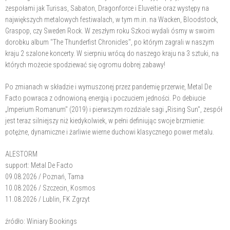
zespołami jak Turisas, Sabaton, Dragonforce i Eluveitie oraz występy na
największych metalowych festiwalach, w tym m.in. na Wacken, Bloodstock,
Graspop, czy Sweden Rock. W zeszłym roku Szkoci wydali ósmy w swoim
dorobku album "The Thunderfist Chronicles", po którym zagrali w naszym
kraju 2 szalone koncerty. W sierpniu wrócą do naszego kraju na 3 sztuki, na
których możecie spodziewać się ogromu dobrej zabawy!
Po zmianach w składzie i wymuszonej przez pandemię przerwie, Metal De
Facto powraca z odnowioną energią i poczuciem jedności. Po debiucie
„Imperium Romanum" (2019) i pierwszym rozdziale sagi „Rising Sun", zespół
jest teraz silniejszy niż kiedykolwiek, w pełni definiując swoje brzmienie:
potężne, dynamiczne i żarliwie wierne duchowi klasycznego power metalu.
ALESTORM
support: Metal De Facto
09.08.2026 / Poznań, Tama
10.08.2026 / Szczecin, Kosmos
11.08.2026 / Lublin, FK Zgrzyt
źródło: Winiary Bookings