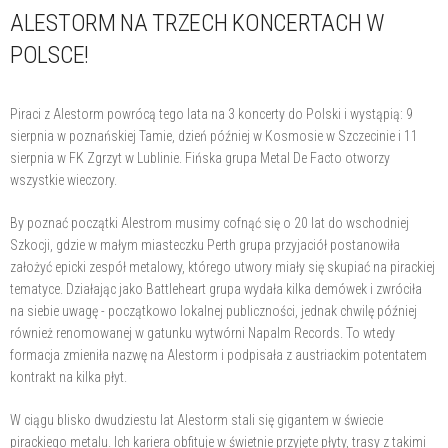
ALESTORM NA TRZECH KONCERTACH W
POLSCE!
Piraci z Alestorm powrócą tego lata na 3 koncerty do Polski i wystąpią: 9
sierpnia w poznańskiej Tamie, dzień później w Kosmosie w Szczecinie i 11
sierpnia w FK Zgrzyt w Lublinie. Fińska grupa Metal De Facto otworzy
wszystkie wieczory.
By poznać początki Alestrom musimy cofnąć się o 20 lat do wschodniej
Szkocji, gdzie w małym miasteczku Perth grupa przyjaciół postanowiła
założyć epicki zespół metalowy, którego utwory miały się skupiać na pirackiej
tematyce. Działając jako Battleheart grupa wydała kilka demówek i zwróciła
na siebie uwagę - początkowo lokalnej publiczności, jednak chwilę później
również renomowanej w gatunku wytwórni Napalm Records. To wtedy
formacja zmieniła nazwę na Alestorm i podpisała z austriackim potentatem
kontrakt na kilka płyt.
W ciągu blisko dwudziestu lat Alestorm stali się gigantem w świecie
pirackiego metalu. Ich kariera obfituje w świetnie przyjęte płyty, trasy z takimi