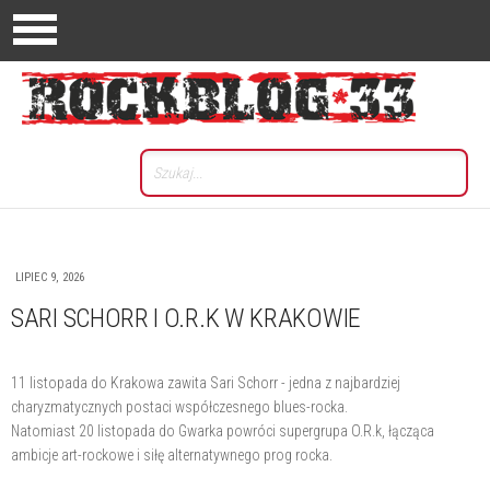
LIPIEC 9, 2026
SARI SCHORR I O.R.K W KRAKOWIE
11 listopada do Krakowa zawita Sari Schorr - jedna z najbardziej
charyzmatycznych postaci współczesnego blues-rocka.
Natomiast 20 listopada do Gwarka powróci supergrupa O.R.k, łącząca
ambicje art-rockowe i siłę alternatywnego prog rocka.