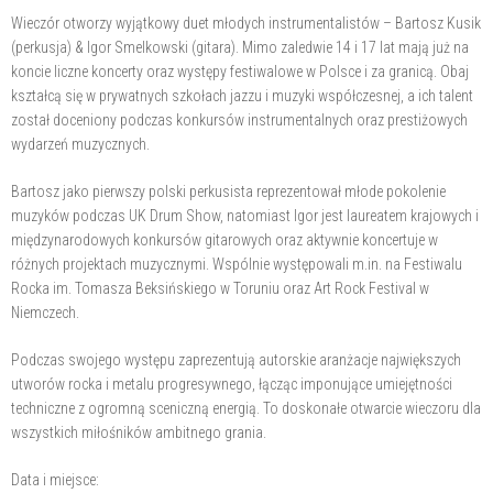
Wieczór otworzy wyjątkowy duet młodych instrumentalistów – Bartosz Kusik
(perkusja) & Igor Smelkowski (gitara). Mimo zaledwie 14 i 17 lat mają już na
koncie liczne koncerty oraz występy festiwalowe w Polsce i za granicą. Obaj
kształcą się w prywatnych szkołach jazzu i muzyki współczesnej, a ich talent
został doceniony podczas konkursów instrumentalnych oraz prestiżowych
wydarzeń muzycznych.
Bartosz jako pierwszy polski perkusista reprezentował młode pokolenie
muzyków podczas UK Drum Show, natomiast Igor jest laureatem krajowych i
międzynarodowych konkursów gitarowych oraz aktywnie koncertuje w
różnych projektach muzycznymi. Wspólnie występowali m.in. na Festiwalu
Rocka im. Tomasza Beksińskiego w Toruniu oraz Art Rock Festival w
Niemczech.
Podczas swojego występu zaprezentują autorskie aranżacje największych
utworów rocka i metalu progresywnego, łącząc imponujące umiejętności
techniczne z ogromną sceniczną energią. To doskonałe otwarcie wieczoru dla
wszystkich miłośników ambitnego grania.
Data i miejsce: