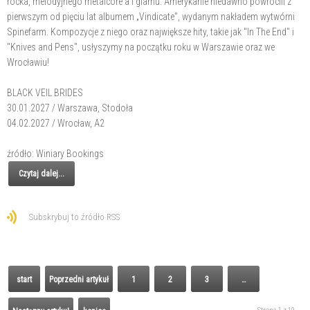
rocka, melodyjnego metalcore'a i glamu. Amerykanie niedawno powrócili z
pierwszym od pięciu lat albumem „Vindicate", wydanym nakładem wytwórni
Spinefarm. Kompozycje z niego oraz największe hity, takie jak "In The End" i
"Knives and Pens", usłyszymy na początku roku w Warszawie oraz we
Wrocławiu!
BLACK VEIL BRIDES
30.01.2027 / Warszawa, Stodoła
04.02.2027 / Wrocław, A2
źródło: Winiary Bookings
Czytaj dalej...
Subskrybuj to źródło RSS
start
Poprzedni artykuł
1
2
3
…