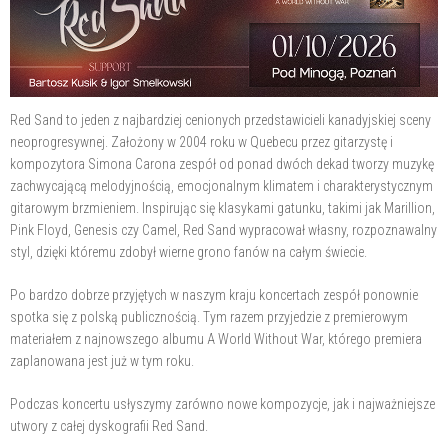
Red Sand to jeden z najbardziej cenionych przedstawicieli kanadyjskiej sceny
neoprogresywnej. Założony w 2004 roku w Quebecu przez gitarzystę i
kompozytora Simona Carona zespół od ponad dwóch dekad tworzy muzykę
zachwycającą melodyjnością, emocjonalnym klimatem i charakterystycznym
gitarowym brzmieniem. Inspirując się klasykami gatunku, takimi jak Marillion,
Pink Floyd, Genesis czy Camel, Red Sand wypracował własny, rozpoznawalny
styl, dzięki któremu zdobył wierne grono fanów na całym świecie.
Po bardzo dobrze przyjętych w naszym kraju koncertach zespół ponownie
spotka się z polską publicznością. Tym razem przyjedzie z premierowym
materiałem z najnowszego albumu A World Without War, którego premiera
zaplanowana jest już w tym roku.
Podczas koncertu usłyszymy zarówno nowe kompozycje, jak i najważniejsze
utwory z całej dyskografii Red Sand.