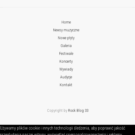
Home
Newsy muzyczne
Nowe płyty
Galeria
Festiwale
Koncerty
Wywiady
Audycje
Kontakt
Copyright by
Rock Blog 33
Używamy plików cookie i innych technologii śledzenia, aby poprawić jakość
przeglądania naszej witryny, wyświetlać spersonalizowane treści i reklamy,