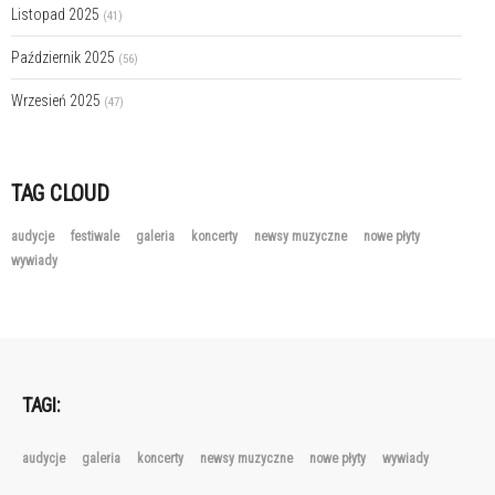
Listopad 2025
(41)
Październik 2025
(56)
Wrzesień 2025
(47)
TAG CLOUD
audycje
festiwale
galeria
koncerty
newsy muzyczne
nowe płyty
wywiady
TAGI:
audycje
galeria
koncerty
newsy muzyczne
nowe płyty
wywiady