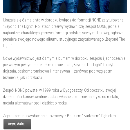
Ukazała się ósma płyta w dorobku bydgoskiej formacji NONE zatytułowana
"Beyond The Light". Po latach przerwy wydawniczej zespół NONE, jedna z
najbardziej charakterystycznych formacji polskiej sceny metalowej, ogłasza
premierę swojego nowego albumu studyjnego zatytułowanego „Beyond The
Light".
Nowe wydawnictwo jest ósmym albumem w dorobku zespołu i jednocześnie
pierwszym pełnym materiałem od wielu lat. „Beyond The Light" to płyta
dojrzała, bezkompromisowa i intensywna – zarówno pod względem
brzmienia, jak i przekazu.
Zespół NONE powstał w 1999 roku w Bydgoszczy. Od początku swojej
działalności konsekwentnie buduje własne brzmienie na styku nu metalu,
metalu alternatywnego i ciężkiego rocka.
Zapraszam do wysłuchania rozmowy z Bartkiem "Bartasem" Dębickim.
Czytaj dalej...