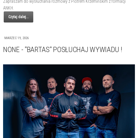
Zapraszam do wysłuchania rozmowy z Piotrem Krzemińskim z formacji
ANKH.
Czytaj dalej...
MARZEC 19, 2026
NONE - "BARTAS" POSŁUCHAJ WYWIADU !