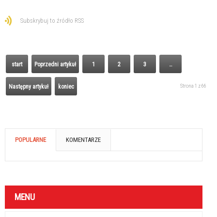
Subskrybuj to źródło RSS
start
Poprzedni artykuł
1
2
3
…
Strona 1 z 66
Następny artykuł
koniec
POPULARNE
KOMENTARZE
MENU