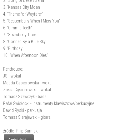
2. 'Song of Desert Sand'
3. 'Kansas City Moan'
4. 'Theme for Wayfarer'
5. 'September's When I Miss You'
6. 'Gimmie Teeth'
7. 'Strawberry Truck'
8. 'Conned By a Blue Sky'
9. 'Birthday'
10. 'When Afternoon Dies'
Penthouse:
JS - wokal
Magda Gąsiorowska - wokal
Zosia Gąsiorowska - wokal
Tomasz Szewczyk - bass
Rafał Świsłocki - instrumenty klawiszowe/perkusyjne
Dawid Ryski - perkusja
Tomasz Sierajewski - gitara
źródło: Filip Sarniak