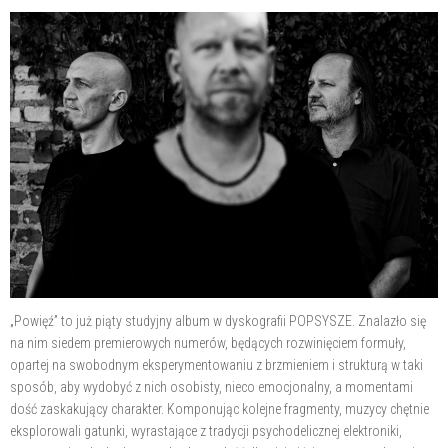
„Powięź” to już piąty studyjny album w dyskografii POPSYSZE. Znalazło się
na nim siedem premierowych numerów, będących rozwinięciem formuły,
opartej na swobodnym eksperymentowaniu z brzmieniem i strukturą w taki
sposób, aby wydobyć z nich osobisty, nieco emocjonalny, a momentami
dość zaskakujący charakter. Komponując kolejne fragmenty, muzycy chętnie
eksplorowali gatunki, wyrastające z tradycji psychodelicznej elektroniki,