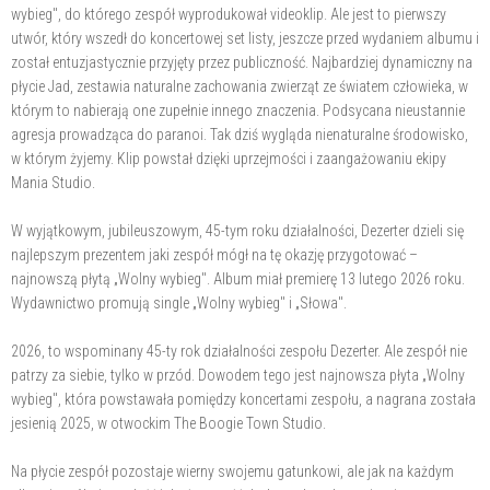
wybieg", do którego zespół wyprodukował videoklip. Ale jest to pierwszy
utwór, który wszedł do koncertowej set listy, jeszcze przed wydaniem albumu i
został entuzjastycznie przyjęty przez publiczność. Najbardziej dynamiczny na
płycie Jad, zestawia naturalne zachowania zwierząt ze światem człowieka, w
którym to nabierają one zupełnie innego znaczenia. Podsycana nieustannie
agresja prowadząca do paranoi. Tak dziś wygląda nienaturalne środowisko,
w którym żyjemy. Klip powstał dzięki uprzejmości i zaangażowaniu ekipy
Mania Studio.
W wyjątkowym, jubileuszowym, 45-tym roku działalności, Dezerter dzieli się
najlepszym prezentem jaki zespół mógł na tę okazję przygotować –
najnowszą płytą „Wolny wybieg". Album miał premierę 13 lutego 2026 roku.
Wydawnictwo promują single „Wolny wybieg" i „Słowa".
2026, to wspominany 45-ty rok działalności zespołu Dezerter. Ale zespół nie
patrzy za siebie, tylko w przód. Dowodem tego jest najnowsza płyta „Wolny
wybieg", która powstawała pomiędzy koncertami zespołu, a nagrana została
jesienią 2025, w otwockim The Boogie Town Studio.
Na płycie zespół pozostaje wierny swojemu gatunkowi, ale jak na każdym