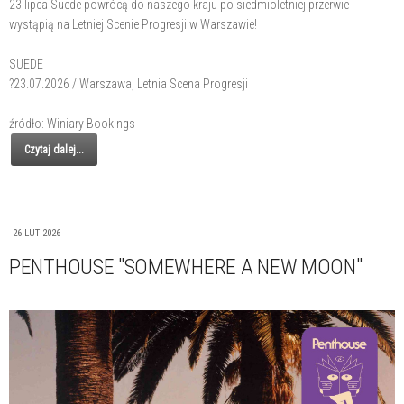
23 lipca Suede powrócą do naszego kraju po siedmioletniej przerwie i
wystąpią na Letniej Scenie Progresji w Warszawie!
SUEDE
?23.07.2026 / Warszawa, Letnia Scena Progresji
źródło: Winiary Bookings
Czytaj dalej...
26 LUT 2026
PENTHOUSE "SOMEWHERE A NEW MOON"