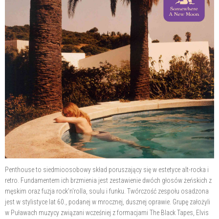
Penthouse to siedmioosobowy skład poruszający się w estetyce alt-rocka i
retro. Fundamentem ich brzmienia jest zestawienie dwóch głosów żeńskich z
męskim oraz fuzja rock'n'rolla, soulu i funku. Twórczość zespołu osadzona
jest w stylistyce lat 60., podanej w mrocznej, dusznej oprawie. Grupę założyli
w Puławach muzycy związani wcześniej z formacjami The Black Tapes, Elvis