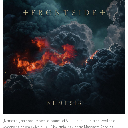
„Nemesis", najnowszy, wyczekiwany od 8 lat album Frontside, zostanie
wydany na całym świecie już 10 kwietnia, nakładem Massacre Records.