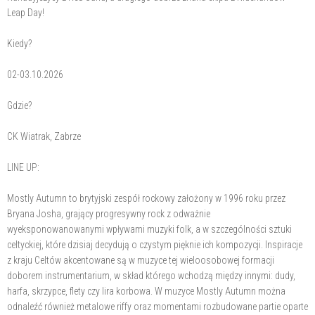
Leap Day!
Kiedy?
02-03.10.2026
Gdzie?
CK Wiatrak, Zabrze
LINE UP:
Mostly Autumn to brytyjski zespół rockowy założony w 1996 roku przez
Bryana Josha, grający progresywny rock z odważnie
wyeksponowanowanymi wpływami muzyki folk, a w szczególności sztuki
celtyckiej, które dzisiaj decydują o czystym pięknie ich kompozycji. Inspiracje
z kraju Celtów akcentowane są w muzyce tej wieloosobowej formacji
doborem instrumentarium, w skład którego wchodzą między innymi: dudy,
harfa, skrzypce, flety czy lira korbowa. W muzyce Mostly Autumn można
odnaleźć również metalowe riffy oraz momentami rozbudowane partie oparte