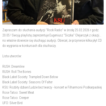
Zapraszam do słuchania audycji "Rock Radio" w środę 25.02.2026 r godz.
20.05 ! Swoją playlistę zaprezentuje Eugeniusz "Siczka" Olejarczyk z okazji...
no właśnie dowiecie się słuchając audycji. Obiecał, że przyniesie kilka płyt CD
do wygrania w konkursach dla słuchaczy.
Lista utworów:
RUSH: Dreamline
RUSH: Roll The Bones
Black Label Society: Trampled Down Below
Black Label Society: Seasons Of Falter
KSU: Rozbity dzban/Ludzie bez twarzy - koncert w Filharmonii Podkarpackiej
Rose Tatoo: Sweet Meat
Rose Tatoo: Creeper
UFO: Silver Bird