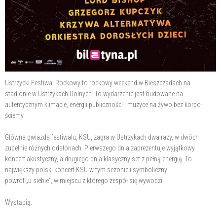
Ustrzycki Festiwal Rockowy to rockowy weekend w Bieszczadach na
stadionie w Ustrzykach Dolnych. To wydarzenie jest budowane na
autentycznym klimacie, energii publiczności i muzyce na żywo bez korpo-
ściemy.
Główna gwiazda festiwalu, KSU, zagra w Ustrzykach dwa razy, w dwóch
zupełnie różnych odsłonach. Pierwszego dnia zaprezentuje wyjątkowy
koncert akustyczny, a drugiego dnia klasyczny set z pełną energią. To
największy polski koncert KSU w tym sezonie i symboliczny
powrót „u siebie”, w miejscu z którego zespół się wywodzi.
Wystąpią: