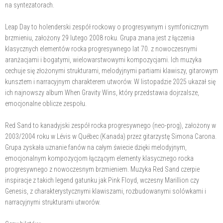
na syntezatorach.
Leap Day to holenderski zespół rockowy o progresywnym i symfonicznym
brzmieniu, założony 29 lutego 2008 roku. Grupa znana jest z łączenia
klasycznych elementów rocka progresywnego lat 70. z nowoczesnymi
aranżacjami i bogatymi, wielowarstwowymi kompozycjami. Ich muzyka
cechuje się złożonymi strukturami, melodyjnymi partiami klawiszy, gitarowym
kunsztem i narracyjnym charakterem utworów. W listopadzie 2025 ukazał się
ich najnowszy album When Gravity Wins, który przedstawia dojrzalsze,
emocjonalne oblicze zespołu.
Red Sand to kanadyjski zespół rocka progresywnego (neo-prog), założony w
2003/2004 roku w Lévis w Québec (Kanada) przez gitarzystę Simona Carona.
Grupa zyskała uznanie fanów na całym świecie dzięki melodyjnym,
emocjonalnym kompozycjom łączącym elementy klasycznego rocka
progresywnego z nowoczesnym brzmieniem. Muzyka Red Sand czerpie
inspiracje z takich legend gatunku jak Pink Floyd, wczesny Marillion czy
Genesis, z charakterystycznymi klawiszami, rozbudowanymi solówkami i
narracyjnymi strukturami utworów.