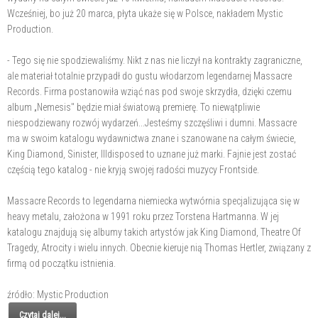
Wcześniej, bo już 20 marca, płyta ukaże się w Polsce, nakładem Mystic
Production.
- Tego się nie spodziewaliśmy. Nikt z nas nie liczył na kontrakty zagraniczne,
ale materiał totalnie przypadł do gustu włodarzom legendarnej Massacre
Records. Firma postanowiła wziąć nas pod swoje skrzydła, dzięki czemu
album „Nemesis" będzie miał światową premierę. To niewątpliwie
niespodziewany rozwój wydarzeń...Jesteśmy szczęśliwi i dumni. Massacre
ma w swoim katalogu wydawnictwa znane i szanowane na całym świecie,
King Diamond, Sinister, Illdisposed to uznane już marki. Fajnie jest zostać
częścią tego katalog - nie kryją swojej radości muzycy Frontside.
Massacre Records to legendarna niemiecka wytwórnia specjalizująca się w
heavy metalu, założona w 1991 roku przez Torstena Hartmanna. W jej
katalogu znajdują się albumy takich artystów jak King Diamond, Theatre Of
Tragedy, Atrocity i wielu innych. Obecnie kieruje nią Thomas Hertler, związany z
firmą od początku istnienia.
źródło: Mystic Production
Czytaj dalej...