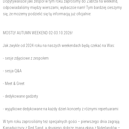
Dopytywaliście jaki zespół w tym roku zaprosimy do Zabrza na weekend,
odpowiadaliśmy między wierszami, wybaczcie nam! Tym bardziej cieszymy
się, że możemy podzielić się tą informacją już oficjalnie:
MOSTLY AUTUMN WEEKEND 02-03.10.2026!
Jak zwykle od 2024 roku na naszych weekendach będą czekać na Was:
- sesje zdjęciowe z zespołem
- sesja Q&A
- Meet & Greet
- dedykowane gadżety
- wyjątkowe dedykowane na każdy dzień koncerty z różnymi repertuarami
W tym roku zaprosiliśmy też specjalnych gości – pierwszego dnia zagrają
Kanadyjczycy z Red Sand, a drugiego dobrze znana ekipa z Niderlandów –