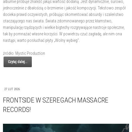
albumie próbuje znaleźć jakąś wartość dodaną. Jest dynamicznie, surowo,
jednocześnie z dbałością o brzmienie i jakość kompozycji. Tekstowo zespół
docieka prawd oczywistych, próbując skomentować absurdy i szaleństwo
otaczającego nas świata. Świata zdominowanego przez kłamstwo,
manipulację rządzących i wielkie bigtechy rozgrywające nastroje społeczne,
tak by pomnażać własne korzyści. W powietrzu czuć zagładę, ale nim ona
nastąpi, warto posłuchać płyty „Wolny wybieg".
źródło: Mystic Production
Czytaj dalej...
27 LUT 2026
FRONTSIDE W SZEREGACH MASSACRE
RECORDS!