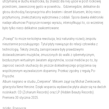
utrzymanej w duchu krautrocka, by znaleźć dla niej ujście w post rockowej
przestrzeni, zawieszonej gęsto w powietrzu... Gdzieniegdzie, delikatnie do
głosu dochodzą fascynacje tria afro beatem i desert bluesem, który nieco
przytłumiony, zniekształcony wybrzmiewa z oddali. Spora dawka elektroniki
nadaje albumowi Popsysze nowego wyrazu, intensyfikując to, co wcześniej
było tylko nieco delikatnie zaakcentowane.
„Powięź” to może nie kolejna rewolucja, lecz naturalny rozwój zespołu
nieustannie poszukującego. Tytuł płyty nawiązuje do relacji człowieka z
technologią. Teksty zresztą zainspirowane były prawdziwymi
doświadczeniami muzyków, zmuszonych do walki z cybernetycznym,
bezdusznym wirtualnym światem algorytmów, social mediów po to, by
zaprosić swoich słuchaczy do jeszcze dokładniejszego przyjrzenia się
współczesnym wyzwalaczom dopaminy. Przekaz zgodny z regułą Po-
Psysche.
Album nagrano w studiu „Cierpienie”. Miksem zajął się Michał Zienkowski,
gitarzysta Nene Heroine. Dzięki wsparciu wydawców płyta ukaże się na dwóch
nośnikach: CD (Zoharum Records) oraz LP (Hidden Beauty Records).
Premiera 30 stycznia 2025.
źródło: Popsysze