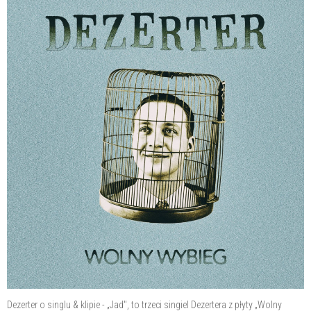
Dezerter o singlu & klipie - „Jad", to trzeci singiel Dezertera z płyty „Wolny