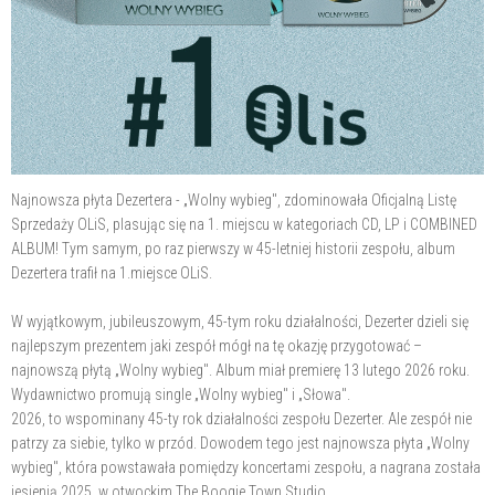
Najnowsza płyta Dezertera - „Wolny wybieg", zdominowała Oficjalną Listę
Sprzedaży OLiS, plasując się na 1. miejscu w kategoriach CD, LP i COMBINED
ALBUM! Tym samym, po raz pierwszy w 45-letniej historii zespołu, album
Dezertera trafił na 1.miejsce OLiS.
W wyjątkowym, jubileuszowym, 45-tym roku działalności, Dezerter dzieli się
najlepszym prezentem jaki zespół mógł na tę okazję przygotować –
najnowszą płytą „Wolny wybieg". Album miał premierę 13 lutego 2026 roku.
Wydawnictwo promują single „Wolny wybieg" i „Słowa".
2026, to wspominany 45-ty rok działalności zespołu Dezerter. Ale zespół nie
patrzy za siebie, tylko w przód. Dowodem tego jest najnowsza płyta „Wolny
wybieg", która powstawała pomiędzy koncertami zespołu, a nagrana została
jesienią 2025, w otwockim The Boogie Town Studio.