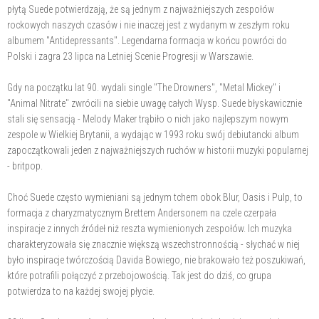
płytą Suede potwierdzają, że są jednym z najważniejszych zespołów
rockowych naszych czasów i nie inaczej jest z wydanym w zeszłym roku
albumem "Antidepressants". Legendarna formacja w końcu powróci do
Polski i zagra 23 lipca na Letniej Scenie Progresji w Warszawie.
Gdy na początku lat 90. wydali single "The Drowners", "Metal Mickey" i
"Animal Nitrate" zwrócili na siebie uwagę całych Wysp. Suede błyskawicznie
stali się sensacją - Melody Maker trąbiło o nich jako najlepszym nowym
zespole w Wielkiej Brytanii, a wydając w 1993 roku swój debiutancki album
zapoczątkowali jeden z najważniejszych ruchów w historii muzyki popularnej
- britpop.
Choć Suede często wymieniani są jednym tchem obok Blur, Oasis i Pulp, to
formacja z charyzmatycznym Brettem Andersonem na czele czerpała
inspiracje z innych źródeł niż reszta wymienionych zespołów. Ich muzyka
charakteryzowała się znacznie większą wszechstronnością - słychać w niej
było inspiracje twórczością Davida Bowiego, nie brakowało też poszukiwań,
które potrafili połączyć z przebojowością. Tak jest do dziś, co grupa
potwierdza to na każdej swojej płycie.