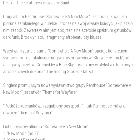
Deluxe, The Feral Trees oraz Jack Saint.
Drugi album Penthouse "Somewhere A New Moon" jest 'poszukiwaniem
pioruna zamkniętego w butelce i drodze na swój własny księżyc' jak pisze o
nim zespół. Zawarte w nim jest spojrzenie na szerokie spektrum gatunków:
dark funk, Brooklyn soul, fragmenty afrobeatu czy bluesa.
Warstwa liryczna albumu "Somewhere A New Moon" operuje konkretnymi
symbolami - od lokalnego motywu sezonowości w 'Strawberry Truck', po
asertywny przekaz 'Conned by a Blue Sky', osadzony w stylistyce funkowych i
afrobeatowych dokonań The Rolling Stones z lat 80.
Singlem promującym nowe wydawnictwo grupy Penthouse "Somewhere A
New Moon" jest utwór 'Theme for Wayfarer'.
"Podróże kochanków.. i zagubiony paszport..." - tak Penthouse mówi o
utworze 'Theme of Wayfarer'.
Lista utworów albumu "Somewhere a New Moon"
1. 'New Moon (no.2)'