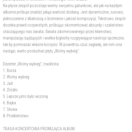
Na płycie zespół pozostaje wierny swojemu gatunkowi, ale jak na każdym
albumie próbuje znaleźć jakąś wartość dodaną. Jest dynamicznie, surowo,
jednocześnie z dbałością o brzmienie i jakość kompozycji. Tekstowo zespół
docieka prawd oczywistych, próbując skomentować absurdy i szaleństwo
otaczającego nas świata. Świata zdominowanego przez kłamstwo,
manipulację rządzących i wielkie bigtechy rozgrywające nastroje społeczne,
tak by pomnażać własne korzyści. W powietrzu czuć zagładę, ale nim ona
nastąpi, warto posłuchać płyty „Wolny wybieg".
Dezerter „Wolny wybieg", tracklista:
1. Burza
2. Wolny wybieg
3. Jad
4. Źródło
5. Lepsze jutro było wczoraj
6. Bajka
7. Słowa
8. Przekleństwo
TRASA KONCERTOWA PROMUJĄCA ALBUM: