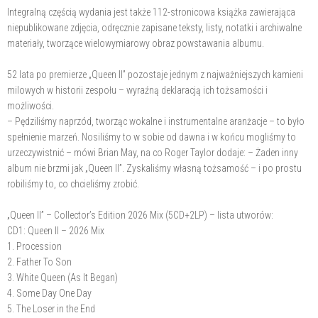
Integralną częścią wydania jest także 112-stronicowa książka zawierająca
niepublikowane zdjęcia, odręcznie zapisane teksty, listy, notatki i archiwalne
materiały, tworzące wielowymiarowy obraz powstawania albumu.
52 lata po premierze „Queen II” pozostaje jednym z najważniejszych kamieni
milowych w historii zespołu – wyraźną deklaracją ich tożsamości i
możliwości.
– Pędziliśmy naprzód, tworząc wokalne i instrumentalne aranżacje – to było
spełnienie marzeń. Nosiliśmy to w sobie od dawna i w końcu mogliśmy to
urzeczywistnić – mówi Brian May, na co Roger Taylor dodaje: – Żaden inny
album nie brzmi jak „Queen II”. Zyskaliśmy własną tożsamość – i po prostu
robiliśmy to, co chcieliśmy zrobić.
„Queen II” – Collector’s Edition 2026 Mix (5CD+2LP) – lista utworów:
CD1: Queen II – 2026 Mix
1. Procession
2. Father To Son
3. White Queen (As It Began)
4. Some Day One Day
5. The Loser in the End