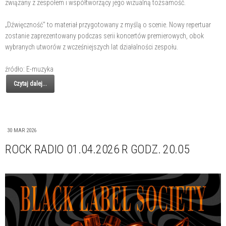
związany z zespołem i współtworzący jego wizualną tożsamość.
„Dźwięczność" to materiał przygotowany z myślą o scenie. Nowy repertuar
zostanie zaprezentowany podczas serii koncertów premierowych, obok
wybranych utworów z wcześniejszych lat działalności zespołu.
źródło: E-muzyka
Czytaj dalej...
30 MAR 2026
ROCK RADIO 01.04.2026 R GODZ. 20.05