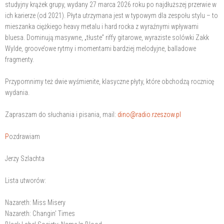
studyjny krążek grupy, wydany 27 marca 2026 roku po najdłuższej przerwie w
ich karierze (od 2021). Płyta utrzymana jest w typowym dla zespołu stylu – to
mieszanka ciężkiego heavy metalu i hard rocka z wyraźnymi wpływami
bluesa. Dominują:masywne, „tłuste” riffy gitarowe, wyraziste solówki Zakk
Wylde, groove’owe rytmy i momentami bardziej melodyjne, balladowe
fragmenty.
Przypomnimy też dwie wyśmienite, klasyczne płyty, które obchodzą rocznicę
wydania.
Zapraszam do słuchania i pisania, mail:
dino@radio.rzeszow.pl
P
ozdrawiam
Jerzy Szlachta
Lista utworów:
Nazareth: Miss Misery
Nazareth: Changin' Times