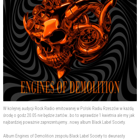
W kolejnej audycji Rock Radio emitowanej w Polski Radiu Rzeszów w każdą
środę o godz.20.05 nie będzie żartów...bo to wprawdzie 1 kwietnia ale my jak
najbardziej poważnie zaprezentujemy...nowy album Black Label Society.
Album Engines of Demolition zespołu Black Label Society to dwunasty