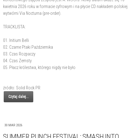
kwietnia 2026 roku w formacie cyfrowym i na płycie CD nakładem polskiej
wytwórni Via Nocturna (pre-order).
TRACKLISTA:
01. Initium Belli
02. Czarne Ptaki Października
03. Czas Rozpaczy
04. Czas Zemsty
05. Płacz królestwa, którego nigdy nie było
źródło: Solid Rock PR
Czytaj dalej...
30 MAR 2026
SUMMER PUNCH FESTIVAL: SMASH INTO