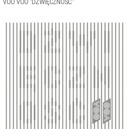
VOO VOO "DŹWIĘCZNOŚĆ"