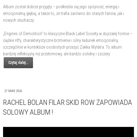
Album został dobrze przyjęty – podkreśla się jego spójność, energię i
emocjonalną głębię, a także to, że trafia zarówno do starych fanów, jak i
nowych słuchaczy.
„Engines of Demolition” to klasyczne Black Label Society w dojrzałej formie –
ciężkie riffy, charakterystyczne brzmienie i silny ładunek emocjonalny,
szczególnie w kontekście osobistych przeżyć Zakka Wylde’a. To album
bardziej refleksyjny niż przełomowy, ale bardzo solidny i szczery.
Czytaj dalej...
27 MAR 2026
RACHEL BOLAN FILAR SKID ROW ZAPOWIADA
SOLOWY ALBUM !