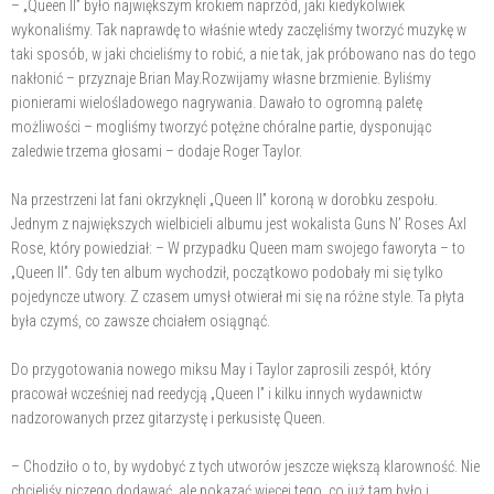
– „Queen II” było największym krokiem naprzód, jaki kiedykolwiek
wykonaliśmy. Tak naprawdę to właśnie wtedy zaczęliśmy tworzyć muzykę w
taki sposób, w jaki chcieliśmy to robić, a nie tak, jak próbowano nas do tego
nakłonić – przyznaje Brian May.Rozwijamy własne brzmienie. Byliśmy
pionierami wielośladowego nagrywania. Dawało to ogromną paletę
możliwości – mogliśmy tworzyć potężne chóralne partie, dysponując
zaledwie trzema głosami – dodaje Roger Taylor.
Na przestrzeni lat fani okrzyknęli „Queen II” koroną w dorobku zespołu.
Jednym z największych wielbicieli albumu jest wokalista Guns N’ Roses Axl
Rose, który powiedział: – W przypadku Queen mam swojego faworyta – to
„Queen II”. Gdy ten album wychodził, początkowo podobały mi się tylko
pojedyncze utwory. Z czasem umysł otwierał mi się na różne style. Ta płyta
była czymś, co zawsze chciałem osiągnąć.
Do przygotowania nowego miksu May i Taylor zaprosili zespół, który
pracował wcześniej nad reedycją „Queen I” i kilku innych wydawnictw
nadzorowanych przez gitarzystę i perkusistę Queen.
– Chodziło o to, by wydobyć z tych utworów jeszcze większą klarowność. Nie
chcieliśy niczego dodawać, ale pokazać więcej tego, co już tam było i