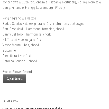
koncertowa w 2026 roku obejmie Hiszpanię, Portugalię, Polskę, Norwegię,
Danię, Finlandię, Francję, Luksemburg i Włochy.
Płytę nagrano w składzie:
Budda Guedes – śpiew, gitara, chórki, instrumenty perkusyjne
Bart. Szopiński – Hammond, fortepian, chórki
Danny Del Toro – harmonijka, chórki
Nik Taccori – perkusja, chórki
Vasco Moura – bas, chórki
Gościnnie:
Alex Liberalli – chórki
Carolina Fonson – chórki
źródło: Flower Records
Czytaj dalej...
31 MAR 2026