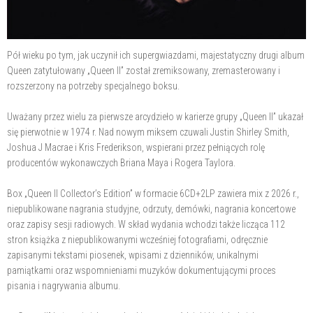
Pół wieku po tym, jak uczynił ich supergwiazdami, majestatyczny drugi album
Queen zatytułowany „Queen II” został zremiksowany, zremasterowany i
rozszerzony na potrzeby specjalnego boksu.
Uważany przez wielu za pierwsze arcydzieło w karierze grupy „Queen II” ukazał
się pierwotnie w 1974 r. Nad nowym miksem czuwali Justin Shirley Smith,
Joshua J Macrae i Kris Frederikson, wspierani przez pełniących rolę
producentów wykonawczych Briana Maya i Rogera Taylora.
Box „Queen II Collector’s Edition” w formacie 6CD+2LP zawiera mix z 2026 r.,
niepublikowane nagrania studyjne, odrzuty, demówki, nagrania koncertowe
oraz zapisy sesji radiowych. W skład wydania wchodzi także licząca 112
stron książka z niepublikowanymi wcześniej fotografiami, odręcznie
zapisanymi tekstami piosenek, wpisami z dzienników, unikalnymi
pamiątkami oraz wspomnieniami muzyków dokumentującymi proces
pisania i nagrywania albumu.