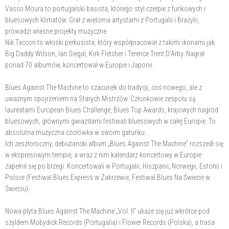
Vasco Moura to portugalski basista, którego styl czerpie z funkowych i
bluesowych klimatów. Grał z wieloma artystami z Portugalii i Brazylii,
prowadzi własne projekty muzyczne.
Nik Taccori to włoski perkusista, który współpracował z takimi ikonami jak
Big Daddy Wilson, Ian Siegal, Kirk Fletcher i Terence Trent D’Arby. Nagrał
ponad 70 albumów, koncertował w Europie i Japonii.
Blues Against The Machine to szacunek do tradycji, coś nowego, ale z
uważnym spojrzeniem na Starych Mistrzów. Członkowie zespołu są
laureatami European Blues Challenge, Blues Top Awards, krajowych nagród
bluesowych, głównymi gwiazdami festiwali bluesowych w całej Europie. To
absolutna muzyczna czołówka w swoim gatunku.
Ich zeszłoroczny, debiutancki album „Blues Against The Machine” rozszedł się
w ekspresowym tempie, a wraz z nim kalendarz koncertowy w Europie
zapełnił się po brzegi. Koncertowali w Portugalii, Hiszpanii, Norwegii, Estonii i
Polsce (Festiwal Blues Express w Zakrzewie, Festiwal Blues Na Świecie w
Świeciu).
Nowa płyta Blues Against The Machine „Vol. II” ukaże się już wkrótce pod
szyldem Mobydick Records (Portugalia) i Flower Records (Polska), a trasa