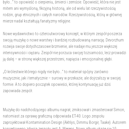
było..." to opowieść o cierpieniu, śmierci i zemście. Opowieść, która nie jest
mitem ani wymyśloną, fikcyjną historią, ale od wielu lat rzeczywistością
rodzin, grup etnicznych i całych narodów. Rzeczywistością, którą w głównej
mierze nadal kształtują fanatyzmy religijne.
Nowe wydawnictwo to czteroutworowy koncept, w którym zespół poszerza
swoją muzykę o nowe warstwy i bardziej rozbudowaną narrację. Devorzhum
rozwija swoje dotychczasowe brzmienie, ale nadaje mu jeszcze większej
intensywności i ciężaru. Zespół nie porzuca swojej tożsamości, lecz prowadzi
ją dalej – w stronę większej przestrzeni, napięcia i emocjonalnej głębi.
„O królestwie którego nigdy nie było..." to materiał spójny zarówno
muzycznie, jak i tematycznie – surowy w przekazie, ale dojrzalszy w swojej
formie. A to dopiero początek opowieści, której kontynuację już dziś
zapowiada zespół.
Muzykę do nadchodzącego albumu nagrał, zmiksował i zmasterował Simon,
natomiast za oprawę graficzną odpowiada ET-40. Logo zespołu
zaprojektował Kontamination Design (Akhlys, Dimmu Borgir, Taake). Autorem
koncertowego zdjęcia zespołu jest A. Werens. Nowy album ukaże się 10