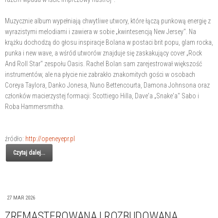
Muzycznie album wypełniają chwytliwe utwory, które łączą punkową energię z
wyrazistymi melodiami i zawiera w sobie „kwintesencją New Jersey". Na
krążku dochodzą do głosu inspiracje Bolana w postaci brit popu, glam rocka,
punka i new wave, a wśród utworów znajduje się zaskakujący cover „Rock
And Roll Star" zespołu Oasis. Rachel Bolan sam zarejestrował większość
instrumentów, ale na płycie nie zabrakło znakomitych gości w osobach
Coreya Taylora, Danko Jonesa, Nuno Bettencourta, Damona Johnsona oraz
członków macierzystej formacji: Scottiego Hilla, Dave'a „Snake'a" Sabo i
Roba Hammersmitha.
źródło:
http://openeyepr.pl
Czytaj dalej...
27 MAR 2026
ZREMASTEROWANA I ROZBUDOWANA