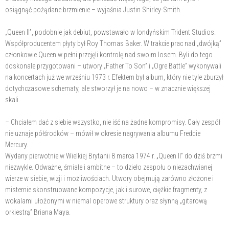
osiągnąć pożądane brzmienie – wyjaśnia Justin Shirley-Smith.
„Queen II”, podobnie jak debiut, powstawało w londyńskim Trident Studios.
Współproducentem płyty był Roy Thomas Baker. W trakcie prac nad „dwójką”
członkowie Queen w pełni przejęli kontrolę nad swoim losem. Byli do tego
doskonale przygotowani – utwory „Father To Son” i „Ogre Battle” wykonywali
na koncertach już we wrześniu 1973 r. Efektem był album, który nie tyle zburzył
dotychczasowe schematy, ale stworzył je na nowo – w znacznie większej
skali.
– Chciałem dać z siebie wszystko, nie iść na żadne kompromisy. Cały zespół
nie uznaje półśrodków – mówił w okresie nagrywania albumu Freddie
Mercury.
Wydany pierwotnie w Wielkiej Brytanii 8 marca 1974 r. „Queen II” do dziś brzmi
niezwykle. Odważne, śmiałe i ambitne – to dzieło zespołu o niezachwianej
wierze w siebie, wizji i możliwościach. Utwory obejmują zarówno złożone i
misternie skonstruowane kompozycje, jak i surowe, ciężkie fragmenty, z
wokalami ułożonymi w niemal operowe struktury oraz słynną „gitarową
orkiestrą” Briana Maya.