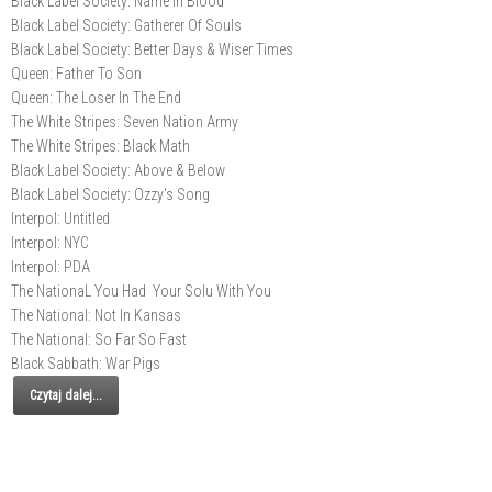
Black Label Society: Name In Blood
Black Label Society: Gatherer Of Souls
Black Label Society: Better Days & Wiser Times
Queen: Father To Son
Queen: The Loser In The End
The White Stripes: Seven Nation Army
The White Stripes: Black Math
Black Label Society: Above & Below
Black Label Society: Ozzy's Song
Interpol: Untitled
Interpol: NYC
Interpol: PDA
The NationaL You Had Your Solu With You
The National: Not In Kansas
The National: So Far So Fast
Black Sabbath: War Pigs
Czytaj dalej...