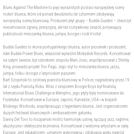
Blues Against The Machine to pięć wyrazistych postaci europejskiej sceny
rockin’ bluesa, które od ponad dwudziestu lat szturmem zdobywają
europejską scenę bluesową. Producent płyt grupy – Budda Guedes – stworzył
niesamowicie zgrany, precyzyjny, ale też rozrywkowy zespół, porywający
publiczność mieszanką bluesa, jumpa, boogie i rock’n’rolla!
Budda Guedes to ikona portugalskiego bluesa, autor piosenek i producent,
lider Budda Power Blues, właściciel wytwórni Mobydick Records. Koncertował
na całym świecie, był członkiem zespołu Marii Joao, współpracował z Shirley
King, prowadzi projekt Trio Pagū. Jego styl to mieszanka bluesa, jazzu,
jumpa, folku i boogie z latynoskim pazurem.
Bart Szopiński to czołowy pianista bluesowy w Polsce, nagradzany przez 19
lat z rzędu Pianistą Roku. Wraz z zespołem Boogie Boys był finalistą
International Blues Challenge w Memphis, jego płyty były nominowane do
Fryderyka. Koncertował w Europie, Japonii, Kanadzie, USA i w krajach
Bliskiego Wschodu, współpracując z legendami bluesa. Jest organizatorem
dużych festiwali bluesowych i ambasadorem gatunku.
Danny Del Toro to hiszpański mistrz harmonijki ustnej, łączący jazz, ragtime,
akustyczne i elektryczne brzmienia. Koncertował z wieloma artystami w całej
Europie. Jest edukatorem, uznanym wykonawcą i zdobywcą wielu nagród.