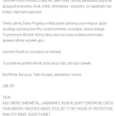
Summer Punch Festival to dwa dni, dwie sceny i ponad dwudziestu artystów
łączących pokolenia. Rock, metal, alternatywa - wszystko, co napędzało nas
kiedyś i daje nam kopa dziś.
Tereny Letniej Sceny Progresji w Warszawie zamienią się w miejsce, gdzie
spotkają się klasyczne riffy i nowe brzmienia, nostalgia i świeża energia.
To przestrzeń dla tych, którzy lubią czuć moc basu w klatce piersiowej i
śpiewać refreny na pełen głos.
Summer Punch to coś więcej niż festiwal.
To przede wszystkim klimat, który łączy ludzi, emocje i dźwięki.
Bez filtrów. Bez pozy. Tylko muzyka, adrenalina i słońce.
LINE-UP:
18.06:
BAD OMENS, BABYMETAL, LANDMVRKS, BILMURI, BURY TOMORROW, CATCH
YOUR BREATH, PALEFACE SWISS, P.O.D.,SET IT OFF, HOUSE OF PROTECTION,
RAIN CITY DRIVE, SILENT PLANET