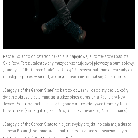
Rachel Bolan to od czterech dekad siła napędowa, autor tekstów i basista
Skid Row. Teraz utalentowany muzyk prezentuje swój pierwszy album solowy.
„Gargoyle of the Garden State" ukaże się 12 czerwca, natomiast teraz artysta
udostępnił pierwszy singiel, w którym gościnnie pojawił się Danko Jones.
„Gargoyle of the Garden State" to bardzo odważny i osobisty debiut, który
świetnie obrazuje determinację, a także okres dorastania Rachela w New
Jersey. Produkcją materiału zajął się wielokrotny zdobywca Grammy, Nick
Raskulinecz (Foo Fighters, Skid Row, Rush, Evanescence, Alice In Chains).
„Gargoyle of the Garden State to nie jest zwykły projekt - to cała moja dusza"
– mówi Bolan. „Podobnie jak ja, materiał jest raz bardzo poważny, innym
razem wpada w iście imprezowy nastrój".