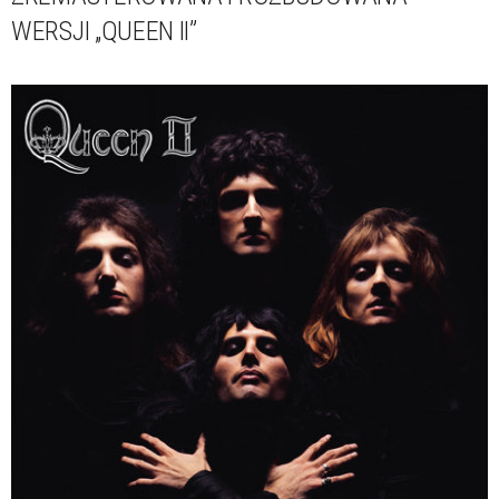
WERSJI „QUEEN II”