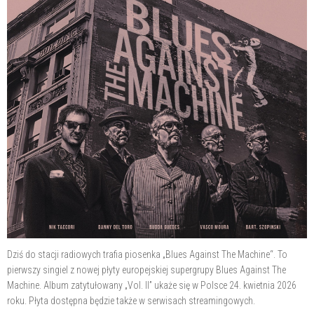
Dziś do stacji radiowych trafia piosenka „Blues Against The Machine“. To
pierwszy singiel z nowej płyty europejskiej supergrupy Blues Against The
Machine. Album zatytułowany „Vol. II” ukaże się w Polsce 24. kwietnia 2026
roku. Płyta dostępna będzie także w serwisach streamingowych.