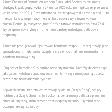
Album Engines of Demolition zespołu Black Label Society to dwunasty
studyjny krążek grupy, wydany 27 marca 2026 roku po najdłuższej przerwie w
ich karierze (od 2021). Płyta utrzymana jest w typowym dla zespołu stylu – to
mieszanka ciężkiego heavy metalu i hard rocka z wyraźnymi wpływami
bluesa. Dominują:masywne, „tłuste” riffy gitarowe, wyraziste solówki Zakk
Wylde, groove’owe rytmy i momentami bardziej melodyjne, balladowe
fragmenty.
Album nie próbuje rewolucjonizować brzmienia zespołu – raczej rozwija jego
sprawdzoną formułę: ciężar przeplata się z emocjonalnymi momentami i
southern-rockową nutą.
„Engines of Demolition” to bardzo osobisty materiał. Sam Wylde określa go
jako zapis „wzlotów i upadków ostatnich lat” – czyli emocjonalną podróż
przez różne doświadczenia życiowe.
Najważniejszym utworem jest zamykający album „Ozzy’s Song”, będący
hołdem dla Ozzy Osbourne. To spokojna, pełna emocji ballada z pianinem i
gitarą akustyczną, która przechodzi w ekspresyjne solo – symboliczne
pożegnanie i wyraz żałoby.