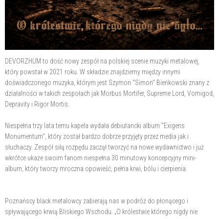
DEVORZHUM to dość nowy zespół na polskiej scenie muzyki metalowej,
który powstał w 2021 roku. W składzie znajdziemy między innymi
doświadczonego muzyka, którym jest Szymon "Simon" Bieńkowski znany z
działalności w takich zespołach jak Morbus Mortifer, Supreme Lord, Vomigod,
Depravity i Rigor Mortis.
Niespełna trzy lata temu kapela wydała debiutancki album "Exigens
Monumentum", który został bardzo dobrze przyjęty przez media jak i
słuchaczy. Zespół siłą rozpędu zaczął tworzyć na nowe wydawnictwo i już
wkrótce ukaże swoim fanom niespełna 30 minutowy koncepcyjny mini-
album, który tworzy mroczna opowieść, pełna krwi, bólu i cierpienia.
Poznańscy black metalowcy zabierają nas w podróż do płonącego i
spływającego krwią Bliskiego Wschodu. „O królestwie którego nigdy nie