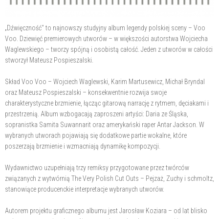
„Dźwięczność" to najnowszy studyjny album legendy polskiej sceny – Voo
Voo. Dziewięć premierowych utworów – w większości autorstwa Wojciecha
Waglewskiego – tworzy spójną i osobistą całość. Jeden z utworów w całości
stworzył Mateusz Pospieszalski.
Skład Voo Voo – Wojciech Waglewski, Karim Martusewicz, Michał Bryndal
oraz Mateusz Pospieszalski – konsekwentnie rozwija swoje
charakterystyczne brzmienie, łącząc gitarową narrację z rytmem, dęciakami i
przestrzenią. Album wzbogacają zaproszeni artyści: Daria ze Śląska,
sopranistka Samita Suwannarit oraz amerykański raper Antar Jackson. W
wybranych utworach pojawiają się dodatkowe partie wokalne, które
poszerzają brzmienie i wzmacniają dynamikę kompozycji.
Wydawnictwo uzupełniają trzy remiksy przygotowane przez twórców
związanych z wytwórnią The Very Polish Cut Outs – Pejzaż, Zuchy i schmoltz,
stanowiące producenckie interpretacje wybranych utworów.
Autorem projektu graficznego albumu jest Jarosław Koziara – od lat blisko