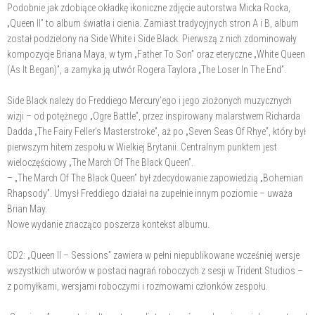
Podobnie jak zdobiące okładkę ikoniczne zdjęcie autorstwa Micka Rocka,
„Queen II” to album światła i cienia. Zamiast tradycyjnych stron A i B, album
został podzielony na Side White i Side Black. Pierwszą z nich zdominowały
kompozycje Briana Maya, w tym „Father To Son” oraz eteryczne „White Queen
(As It Began)”, a zamyka ją utwór Rogera Taylora „The Loser In The End”.
Side Black należy do Freddiego Mercury’ego i jego złożonych muzycznych
wizji – od potężnego „Ogre Battle”, przez inspirowany malarstwem Richarda
Dadda „The Fairy Feller’s Masterstroke”, aż po „Seven Seas Of Rhye”, który był
pierwszym hitem zespołu w Wielkiej Brytanii. Centralnym punktem jest
wieloczęściowy „The March Of The Black Queen”.
– „The March Of The Black Queen” był zdecydowanie zapowiedzią „Bohemian
Rhapsody”. Umysł Freddiego działał na zupełnie innym poziomie – uważa
Brian May.
Nowe wydanie znacząco poszerza kontekst albumu.
CD2: „Queen II – Sessions” zawiera w pełni niepublikowane wcześniej wersje
wszystkich utworów w postaci nagrań roboczych z sesji w Trident Studios –
z pomyłkami, wersjami roboczymi i rozmowami członków zespołu.