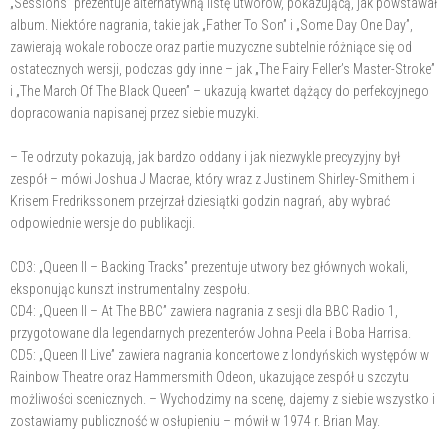
„Sessions” prezentuje alternatywną listę utworów, pokazującą, jak powstawał
album. Niektóre nagrania, takie jak „Father To Son” i „Some Day One Day”,
zawierają wokale robocze oraz partie muzyczne subtelnie różniące się od
ostatecznych wersji, podczas gdy inne – jak „The Fairy Feller’s Master-Stroke”
i „The March Of The Black Queen” – ukazują kwartet dążący do perfekcyjnego
dopracowania napisanej przez siebie muzyki.
– Te odrzuty pokazują, jak bardzo oddany i jak niezwykle precyzyjny był
zespół – mówi Joshua J Macrae, który wraz z Justinem Shirley-Smithem i
Krisem Fredrikssonem przejrzał dziesiątki godzin nagrań, aby wybrać
odpowiednie wersje do publikacji.
CD3: „Queen II – Backing Tracks” prezentuje utwory bez głównych wokali,
eksponując kunszt instrumentalny zespołu.
CD4: „Queen II – At The BBC” zawiera nagrania z sesji dla BBC Radio 1,
przygotowane dla legendarnych prezenterów Johna Peela i Boba Harrisa.
CD5: „Queen II Live” zawiera nagrania koncertowe z londyńskich występów w
Rainbow Theatre oraz Hammersmith Odeon, ukazujące zespół u szczytu
możliwości scenicznych. – Wychodzimy na scenę, dajemy z siebie wszystko i
zostawiamy publiczność w osłupieniu – mówił w 1974 r. Brian May.