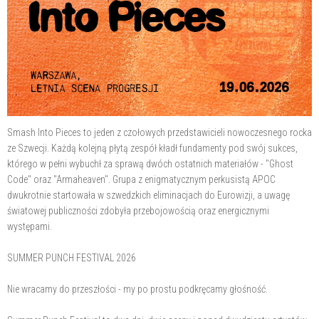
Smash Into Pieces to jeden z czołowych przedstawicieli nowoczesnego rocka
ze Szwecji. Każdą kolejną płytą zespół kładł fundamenty pod swój sukces,
którego w pełni wybuchł za sprawą dwóch ostatnich materiałów - "Ghost
Code" oraz "Armaheaven". Grupa z enigmatycznym perkusistą APOC
dwukrotnie startowała w szwedzkich eliminacjach do Eurowizji, a uwagę
światowej publiczności zdobyła przebojowością oraz energicznymi
występami.
SUMMER PUNCH FESTIVAL 2026
Nie wracamy do przeszłości - my po prostu podkręcamy głośność.