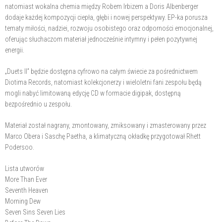
natomiast wokalna chemia między Robem Irbizem a Doris Albenberger
dodaje każdej kompozycji ciepła, głębi i nowej perspektywy. EP-ka porusza
tematy miłości, nadziei, rozwoju osobistego oraz odporności emocjonalnej,
oferując słuchaczom materiał jednocześnie intymny i pełen pozytywnej
energii.
„Duets II” będzie dostępna cyfrowo na całym świecie za pośrednictwem
Diotima Records, natomiast kolekcjonerzy i wieloletni fani zespołu będą
mogli nabyć limitowaną edycję CD w formacie digipak, dostępną
bezpośrednio u zespołu.
Materiał został nagrany, zmontowany, zmiksowany i zmasterowany przez
Marco Obera i Saschę Paetha, a klimatyczną okładkę przygotował Rhett
Podersoo.
Lista utworów
More Than Ever
Seventh Heaven
Morning Dew
Seven Sins Seven Lies