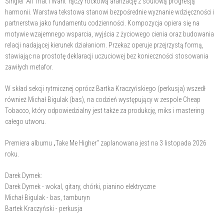
Singiel 'All That I Want' łączy rockową aranżację z soulową progresją
harmonii. Warstwa tekstowa stanowi bezpośrednie wyznanie wdzięczności i
partnerstwa jako fundamentu codzienności. Kompozycja opiera się na
motywie wzajemnego wsparcia, wyjścia z życiowego cienia oraz budowania
relacji nadającej kierunek działaniom. Przekaz operuje przejrzystą formą,
stawiając na prostotę deklaracji uczuciowej bez konieczności stosowania
zawiłych metafor.
W skład sekcji rytmicznej oprócz Bartka Kraczyńskiego (perkusja) wszedł
również Michał Bigulak (bas), na codzień występujący w zespole Cheap
Tobacco, który odpowiedzialny jest także za produkcję, miks i mastering
całego utworu.
Premiera albumu „Take Me Higher" zaplanowana jest na 3 listopada 2026
roku.
Darek Dymek:
Darek Dymek - wokal, gitary, chórki, pianino elektryczne
Michał Bigulak - bas, tamburyn
Bartek Kraczyński - perkusja