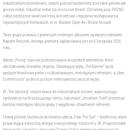
industrialnymi brzmieniami, zespół położył fundamenty pod takie gatunki jak
groove metal, industrial metal czy crossover thrash. Od tamtej pory PRONG
odbył niezliczone światowe trasy koncertowe i regularnie występował na
najważniejszych festiwalach, m.in. Wacken Open Air i Brutal Assault.
Teraz grupa powraca z pierwszym imiennym albumem wydanym nakładem
Napalm Records, którego premiera zaplanowana jest na 6 listopada 2026
roku.
Album „Prong” stanowi podsumowanie wszystkich elementów, które
ukształtowały charakter zespołu. Otwierający płytę „The Banner” łączy
pędzące thrashowe partie z rozbudowanymi, melodyjnymi refrenami, a „New
Commission” podnosi poziom intensywności jeszcze wyżej.
W „The Uprising” zespół wraca do industrialnych korzeni, wykorzystując
syntezatory na tle pulsującego rytmu, natomiast „Uncertain Truth” prezentuje
bardziej melodyjne oblicze grupy z wyjątkowo chwytliwym refrenem.
Chwilę później słuchacza dosłownie uderza „Fear The Sun” – bezlitosny utwór
przywołujący klasyczną energię nowojorskiego hardcore'u. W „Proportionate
Response” wokalista i gitarzysta Tommy Victor prezentuje pełnię swoich