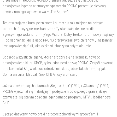
przez Napalm Records, którego premiera odbędzie się 6 listopada,
nowojorska legenda alternatywnego metalu PRONG prezentuje pierwszy
utwór z nowego wydawnictwa – „The Banner”.
Ten otwierający album, pełen energii numer rusza z miejsca na pełnych
obrotach. Precyzyjne, mechaniczne riffy stanowią idealne tło dla
agresywnego wokalu Tommy’ego Victora. Ostry, bezkompromisowy i kąśliwy
– dokładnie taki, do jakiego PRONG przyzwyczaił swoich fanów. „The Banner”
jest zapowiedzią furii, jaka czeka słuchaczy na całym albumie.
Spośród wszystkich legend, które narodziły się na scenie kultowego
nowojorskiego klubu CBGB, tylko jedna nosi nazwę PRONG. Zespół powstał
pod koniec lat 80., w okresie odrodzenia klubu, obok takich formacji jak
Gorilla Biscuits, Madball, Sick Of It All czy Biohazard.
Już na przełomowych albumach „Beg To Differ” (1990) i „Cleansing” (1994)
PRONG wyróżniał się melodyjnym podejściem do ciężkiego grania, dzięki
czemu stał się stałym gościem legendarnego programu MTV „Headbangers
Ball”.
Łącząc klasyczny nowojorski hardcore z chwytliwymi groove'ami i