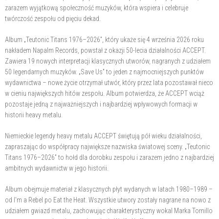
zarazem wyjątkową społeczność muzyków, która wspiera i celebruje
twórczość zespołu od pięciu dekad.
Album „Teutonic Titans 1976–2026”, który ukaże się 4 września 2026 roku
nakładem Napalm Records, powstał z okazji 50-lecia działalności ACCEPT.
Zawiera 19 nowych interpretacji klasycznych utworów, nagranych z udziałem
50 legendarnych muzyków. „Save Us” to jeden z najmocniejszych punktów
wydawnictwa – nowe życie otrzymał utwór, który przez lata pozostawał nieco
w cieniu największych hitów zespołu. Album potwierdza, że ACCEPT wciąż
pozostaje jedną z najważniejszych i najbardziej wpływowych formacji w
historii heavy metalu.
Niemieckie legendy heavy metalu ACCEPT świętują pół wieku działalności,
zapraszając do współpracy największe nazwiska światowej sceny. „Teutonic
Titans 1976–2026” to hołd dla dorobku zespołu i zarazem jedno z najbardziej
ambitnych wydawnictw w jego historii.
Album obejmuje materiał z klasycznych płyt wydanych w latach 1980–1989 –
od I'm a Rebel po Eat the Heat. Wszystkie utwory zostały nagrane na nowo z
udziałem gwiazd metalu, zachowując charakterystyczny wokal Marka Tornillo