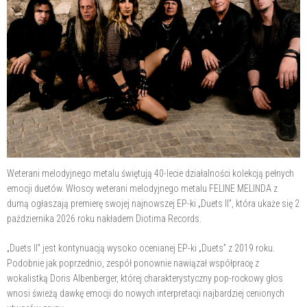
Weterani melodyjnego metalu świętują 40-lecie działalności kolekcją pełnych
emocji duetów. Włoscy weterani melodyjnego metalu FELINE MELINDA z
dumą ogłaszają premierę swojej najnowszej EP-ki „Duets II”, która ukaże się 2
października 2026 roku nakładem Diotima Records.
„Duets II” jest kontynuacją wysoko ocenianej EP-ki „Duets” z 2019 roku.
Podobnie jak poprzednio, zespół ponownie nawiązał współpracę z
wokalistką Doris Albenberger, której charakterystyczny pop-rockowy głos
wnosi świeżą dawkę emocji do nowych interpretacji najbardziej cenionych