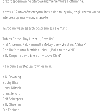
oraz rozpoznawalne gitarowe brzmienie Wolfa Hoffmanna.
Każdy z 19 utworów otrzymał inny skład muzyków, dzięki czemu każda
interpretacja ma własny charakter.
Wśród najważniejszych gości znaleźli się m.in.:
Tobias Forge i Ray Luzier – „Save Us”
Phil Anselmo, Kirk Hammett i Mikkey Dee – „Fast As A Shark”
Rob Halford oraz Matthias Jabs – „Balls to the Wall”
Billy Corgan i David Ellefson – „Love Child”
Na albumie występują również m.in.:
K.K. Downing
Bobby Blitz
Hansi Kürsch
Chris Jericho
Ralf Scheepers
Billy Sheehan
Ola Englund