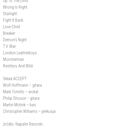
Up To The Limit
Wrong Is Right
Starlight
Fight It Back
Love Child
Breaker
Demon's Night
T.V. War
London Leatherboys
Monsterman
Restless And Wild
Skład ACCEPT
Wolf Hoffmann – gitara
Mark Tornillo – wokal
Philip Shouse – gitara
Martin Motnik – bas
Christopher Williams – perkusja
źródło: Napalm Records