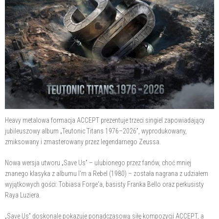
Heavy metalowa formacja ACCEPT prezentuje trzeci singiel zapowiadający
jubileuszowy album „Teutonic Titans 1976–2026”, wyprodukowany,
zmiksowany i zmasterowany przez legendarnego Zeussa.
Nowa wersja utworu „Save Us” – ulubionego przez fanów, choć mniej
znanego klasyka z albumu I'm a Rebel (1980) – została nagrana z udziałem
wyjątkowych gości: Tobiasa Forge'a, basisty Franka Bello oraz perkusisty
Raya Luziera.
„Save Us” doskonale pokazuje ponadczasową siłę kompozycji ACCEPT, a