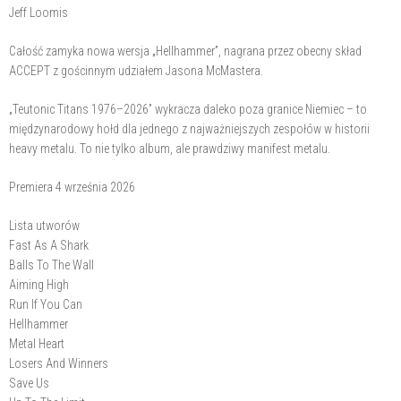
Jeff Loomis
Całość zamyka nowa wersja „Hellhammer”, nagrana przez obecny skład
ACCEPT z gościnnym udziałem Jasona McMastera.
„Teutonic Titans 1976–2026” wykracza daleko poza granice Niemiec – to
międzynarodowy hołd dla jednego z najważniejszych zespołów w historii
heavy metalu. To nie tylko album, ale prawdziwy manifest metalu.
Premiera 4 września 2026
Lista utworów
Fast As A Shark
Balls To The Wall
Aiming High
Run If You Can
Hellhammer
Metal Heart
Losers And Winners
Save Us