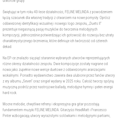
utworów grupy.
Świętując w tym roku 40-lecie działalności, FELINE MELINDA z powodzeniem
łączą szacunek dla własnej tradycji z otwarciem na nowe pomysły. Oprócz
odświeżonej identyfikacji wizualnej i nowego logo zespołu, „Duets II”
prezentuje niegasnącą pasję muzyków do tworzenia melodyjnych
kompozycji, jednocześnie potwierdzając ich gotowość do rozwoju bez utraty
charakterystycznego brzmienia, które definiuje ich twórczość od czterech
dekad.
Na EP-ce znalazło się pięć starannie wybranych utworów reprezentujących
różne okresy działalności zespołu. Dwie kompozycje zostały nagrane od
nowa jako zupełnie nowe wersje duetowe z odświeżonymi aranżacjami
wokalnymi. Ponadto wydawnictwo zawiera dwa ulubione przez fanów utwory
z ery albumu „Seven” oraz singiel wydany w 2025 roku. Całość tworzy spójną
muzyczną podróż przez nastrojowe ballady, melodyjne hymny i pełen energii
hard rock.
Mocne melodie, chwytliwe refreny i ekspresyjna gra gitar pozostają
fundamentem muzyki FELINE MELINDA. Gitarzyści HeadMatt i Francesco
Pinter wzbogacają utwory wyrazistymi solówkami i melodyjnymi partiami,