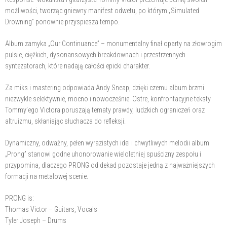
możliwości, tworząc gniewny manifest odwetu, po którym „Simulated
Drowning” ponownie przyspiesza tempo.
Album zamyka „Our Continuance” – monumentalny finał oparty na złowrogim
pulsie, ciężkich, dysonansowych breakdownach i przestrzennych
syntezatorach, które nadają całości epicki charakter.
Za miks i mastering odpowiada Andy Sneap, dzięki czemu album brzmi
niezwykle selektywnie, mocno i nowocześnie. Ostre, konfrontacyjne teksty
Tommy’ego Victora poruszają tematy prawdy, ludzkich ograniczeń oraz
altruizmu, skłaniając słuchacza do refleksji.
Dynamiczny, odważny, pełen wyrazistych idei i chwytliwych melodii album
„Prong” stanowi godne uhonorowanie wieloletniej spuścizny zespołu i
przypomina, dlaczego PRONG od dekad pozostaje jedną z najważniejszych
formacji na metalowej scenie.
PRONG is:
Thomas Victor – Guitars, Vocals
Tyler Joseph – Drums