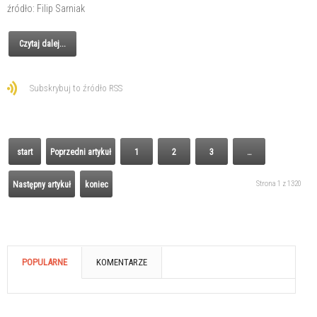
źródło: Filip Sarniak
Czytaj dalej...
Subskrybuj to źródło RSS
start
Poprzedni artykuł
1
2
3
…
Strona 1 z 1320
Następny artykuł
koniec
POPULARNE
KOMENTARZE