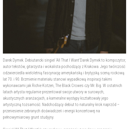
Darek Dymek. Debiutancki singiel ‘All That I Want’Darek Dymek to kompozytor,
autor tekstów, gitarzysta i wokalista pochodzący z Krakowa. Jego twórczość
odzwierciedla wieloletnią fascynację amerykańską i brytyjską sceną rockową
lat 70. i 90. Brzmienie materiału stanowi wypadkową inspiracji takimi
wykonawcami jak Richie Kotzen, The Black Crowes czy Mr. Big. W ostatnich
latach artysta regularnie prezentował swoje utwory w surowych,
akustycznych aranżacjach, a kameralne występy kształtowały jego
artystyczną tożsamość. Nadchodzący debiut to naturalny krok naprzód –
przeniesienie zebranych doświadczeń i energii koncertowej na
pełnowymiarowy grunt studyjny.