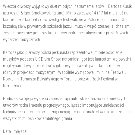
Wieczór otworzy wyjątkowy duet młodych instrumentalistów – Bartosz Kusik
(perkusja) & Igor Smelkowski (gitara). Mimo zaledwie 14 i 17 lat mają już na
koncie liczne koncerty oraz występy festiwalowe w Polsce i za granicą. Obaj
kształcą się w prywatnych szkołach jazzu i muzyki współczesnej, a ich talent
został doceniony podczas konkursów instrumentalnych oraz prestiżowych
wydarzeń muzycznych.
Bartosz jako pierwszy polski perkusista reprezentował młode pokolenie
muzyków podczas UK Drum Show, natomiast Igor jest laureatem krajowych i
międzynarodowych konkursów gitarowych oraz aktywnie koncertuje w
różnych projektach muzycznymi. Wspólnie występowali m.in. na Festiwalu
Rocka im. Tomasza Beksińskiego w Toruniu oraz Art Rock Festival w
Niemczech.
Podczas swojego występu zaprezentują autorskie aranżacje największych
utworów rocka i metalu progresywnego, łącząc imponujące umiejętności
techniczne z ogromną sceniczną energią. To doskonałe otwarcie wieczoru dla
wszystkich miłośników ambitnego grania.
Data i miejsce: