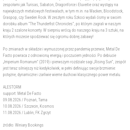
zespołami jak Turisas, Sabaton, Dragonforce i Eluveitie oraz występy na
największych metalowych festiwalach, w tym m.in. na Wacken, Bloodstock,
Graspop, czy Sweden Rock. W zeszłym roku Szkoci wydali ósmy w swoim
dorobku album "The Thunderfist Chronicles", po którym zagrali w naszym
kraju 2 szalone koncerty. W sierpniu wrócą do naszego kraju na 3 sztuki, na
których możecie spodziewać się ogromu dobrej zabawy!
Po zmianach w składzie i wymuszonej przez pandemię przerwie, Metal De
Facto powraca z odnowioną energią i poczuciem jedności. Po debiucie
„Imperium Romanum" (2019) i pierwszym rozdziale sagi „Rising Sun", zespół
jest teraz silniejszy niż kiedykolwiek, w pełni definiując swoje brzmienie:
potężne, dynamiczne i żarliwie wierne duchowi klasycznego power metalu.
ALESTORM
support: Metal De Facto
09.08.2026 / Poznań, Tama
10.08.2026 / Szczecin, Kosmos
11.08.2026 / Lublin, FK Zgrzyt
źródło: Winiary Bookings