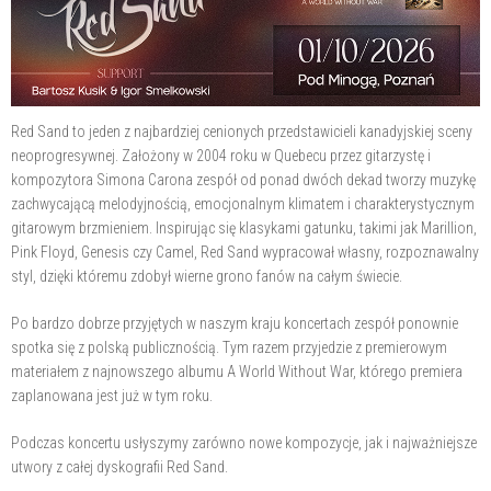
Red Sand to jeden z najbardziej cenionych przedstawicieli kanadyjskiej sceny
neoprogresywnej. Założony w 2004 roku w Quebecu przez gitarzystę i
kompozytora Simona Carona zespół od ponad dwóch dekad tworzy muzykę
zachwycającą melodyjnością, emocjonalnym klimatem i charakterystycznym
gitarowym brzmieniem. Inspirując się klasykami gatunku, takimi jak Marillion,
Pink Floyd, Genesis czy Camel, Red Sand wypracował własny, rozpoznawalny
styl, dzięki któremu zdobył wierne grono fanów na całym świecie.
Po bardzo dobrze przyjętych w naszym kraju koncertach zespół ponownie
spotka się z polską publicznością. Tym razem przyjedzie z premierowym
materiałem z najnowszego albumu A World Without War, którego premiera
zaplanowana jest już w tym roku.
Podczas koncertu usłyszymy zarówno nowe kompozycje, jak i najważniejsze
utwory z całej dyskografii Red Sand.