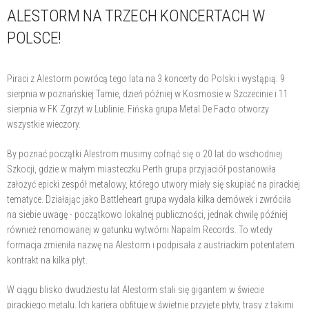
ALESTORM NA TRZECH KONCERTACH W
POLSCE!
Piraci z Alestorm powrócą tego lata na 3 koncerty do Polski i wystąpią: 9
sierpnia w poznańskiej Tamie, dzień później w Kosmosie w Szczecinie i 11
sierpnia w FK Zgrzyt w Lublinie. Fińska grupa Metal De Facto otworzy
wszystkie wieczory.
By poznać początki Alestrom musimy cofnąć się o 20 lat do wschodniej
Szkocji, gdzie w małym miasteczku Perth grupa przyjaciół postanowiła
założyć epicki zespół metalowy, którego utwory miały się skupiać na pirackiej
tematyce. Działając jako Battleheart grupa wydała kilka demówek i zwróciła
na siebie uwagę - początkowo lokalnej publiczności, jednak chwilę później
również renomowanej w gatunku wytwórni Napalm Records. To wtedy
formacja zmieniła nazwę na Alestorm i podpisała z austriackim potentatem
kontrakt na kilka płyt.
W ciągu blisko dwudziestu lat Alestorm stali się gigantem w świecie
pirackiego metalu. Ich kariera obfituje w świetnie przyjęte płyty, trasy z takimi