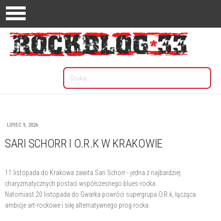
LIPIEC 9, 2026
SARI SCHORR I O.R.K W KRAKOWIE
11 listopada do Krakowa zawita Sari Schorr - jedna z najbardziej
charyzmatycznych postaci współczesnego blues-rocka.
Natomiast 20 listopada do Gwarka powróci supergrupa O.R.k, łącząca
ambicje art-rockowe i siłę alternatywnego prog rocka.