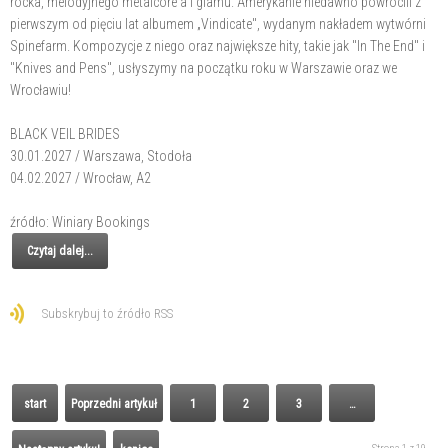
rocka, melodyjnego metalcore'a i glamu. Amerykanie niedawno powrócili z
pierwszym od pięciu lat albumem „Vindicate", wydanym nakładem wytwórni
Spinefarm. Kompozycje z niego oraz największe hity, takie jak "In The End" i
"Knives and Pens", usłyszymy na początku roku w Warszawie oraz we
Wrocławiu!
BLACK VEIL BRIDES
30.01.2027 / Warszawa, Stodoła
04.02.2027 / Wrocław, A2
źródło: Winiary Bookings
Czytaj dalej...
Subskrybuj to źródło RSS
start
Poprzedni artykuł
1
2
3
…