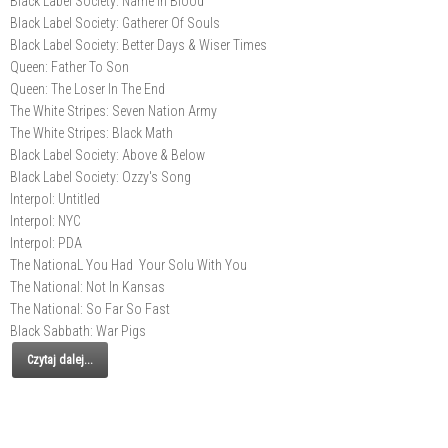
Black Label Society: Name In Blood
Black Label Society: Gatherer Of Souls
Black Label Society: Better Days & Wiser Times
Queen: Father To Son
Queen: The Loser In The End
The White Stripes: Seven Nation Army
The White Stripes: Black Math
Black Label Society: Above & Below
Black Label Society: Ozzy's Song
Interpol: Untitled
Interpol: NYC
Interpol: PDA
The NationaL You Had Your Solu With You
The National: Not In Kansas
The National: So Far So Fast
Black Sabbath: War Pigs
Czytaj dalej...