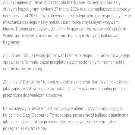
Album Engines of Demolition zespołu Black Label Society to dwunasty
studyjny krążek grupy, wydany 27 marca 2026 roku po najdłuższej przerwie w
ich karierze (od 2021). Płyta utrzymana jest w typowym dla zespołu stylu – to
mieszanka ciężkiego heavy metalu i hard rocka z wyraźnymi wpływami
bluesa. Dominują:masywne, „tłuste” riffy gitarowe, wyraziste solówki Zakk
Wylde, groove’owe rytmy i momentami bardziej melodyjne, balladowe
fragmenty.
Album nie próbuje rewolucjonizować brzmienia zespołu – raczej rozwija jego
sprawdzoną formułę: ciężar przeplata się z emocjonalnymi momentami i
southern-rockową nutą.
„Engines of Demolition” to bardzo osobisty materiał. Sam Wylde określa go
jako zapis „wzlotów i upadków ostatnich lat” – czyli emocjonalną podróż
przez różne doświadczenia życiowe.
Najważniejszym utworem jest zamykający album „Ozzy’s Song”, będący
hołdem dla Ozzy Osbourne. To spokojna, pełna emocji ballada z pianinem i
gitarą akustyczną, która przechodzi w ekspresyjne solo – symboliczne
pożegnanie i wyraz żałoby.