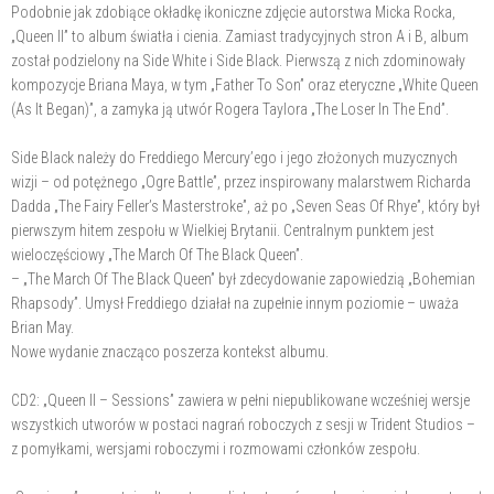
Podobnie jak zdobiące okładkę ikoniczne zdjęcie autorstwa Micka Rocka,
„Queen II” to album światła i cienia. Zamiast tradycyjnych stron A i B, album
został podzielony na Side White i Side Black. Pierwszą z nich zdominowały
kompozycje Briana Maya, w tym „Father To Son” oraz eteryczne „White Queen
(As It Began)”, a zamyka ją utwór Rogera Taylora „The Loser In The End”.
Side Black należy do Freddiego Mercury’ego i jego złożonych muzycznych
wizji – od potężnego „Ogre Battle”, przez inspirowany malarstwem Richarda
Dadda „The Fairy Feller’s Masterstroke”, aż po „Seven Seas Of Rhye”, który był
pierwszym hitem zespołu w Wielkiej Brytanii. Centralnym punktem jest
wieloczęściowy „The March Of The Black Queen”.
– „The March Of The Black Queen” był zdecydowanie zapowiedzią „Bohemian
Rhapsody”. Umysł Freddiego działał na zupełnie innym poziomie – uważa
Brian May.
Nowe wydanie znacząco poszerza kontekst albumu.
CD2: „Queen II – Sessions” zawiera w pełni niepublikowane wcześniej wersje
wszystkich utworów w postaci nagrań roboczych z sesji w Trident Studios –
z pomyłkami, wersjami roboczymi i rozmowami członków zespołu.