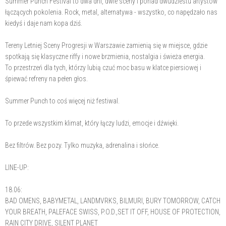
Summer Punch Festival to dwa dni, dwie sceny i ponad dwudziestu artystów
łączących pokolenia. Rock, metal, alternatywa - wszystko, co napędzało nas
kiedyś i daje nam kopa dziś.
Tereny Letniej Sceny Progresji w Warszawie zamienią się w miejsce, gdzie
spotkają się klasyczne riffy i nowe brzmienia, nostalgia i świeża energia.
To przestrzeń dla tych, którzy lubią czuć moc basu w klatce piersiowej i
śpiewać refreny na pełen głos.
Summer Punch to coś więcej niż festiwal.
To przede wszystkim klimat, który łączy ludzi, emocje i dźwięki.
Bez filtrów. Bez pozy. Tylko muzyka, adrenalina i słońce.
LINE-UP:
18.06:
BAD OMENS, BABYMETAL, LANDMVRKS, BILMURI, BURY TOMORROW, CATCH
YOUR BREATH, PALEFACE SWISS, P.O.D.,SET IT OFF, HOUSE OF PROTECTION,
RAIN CITY DRIVE, SILENT PLANET