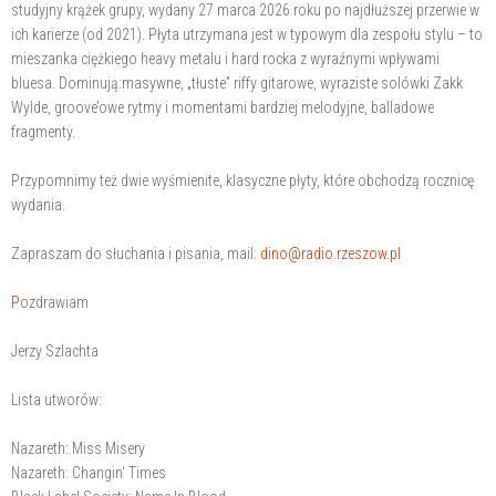
studyjny krążek grupy, wydany 27 marca 2026 roku po najdłuższej przerwie w
ich karierze (od 2021). Płyta utrzymana jest w typowym dla zespołu stylu – to
mieszanka ciężkiego heavy metalu i hard rocka z wyraźnymi wpływami
bluesa. Dominują:masywne, „tłuste” riffy gitarowe, wyraziste solówki Zakk
Wylde, groove’owe rytmy i momentami bardziej melodyjne, balladowe
fragmenty.
Przypomnimy też dwie wyśmienite, klasyczne płyty, które obchodzą rocznicę
wydania.
Zapraszam do słuchania i pisania, mail:
dino@radio.rzeszow.pl
P
ozdrawiam
Jerzy Szlachta
Lista utworów:
Nazareth: Miss Misery
Nazareth: Changin' Times