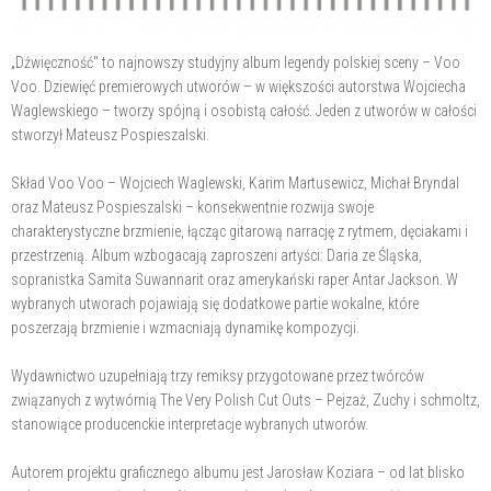
„Dźwięczność" to najnowszy studyjny album legendy polskiej sceny – Voo
Voo. Dziewięć premierowych utworów – w większości autorstwa Wojciecha
Waglewskiego – tworzy spójną i osobistą całość. Jeden z utworów w całości
stworzył Mateusz Pospieszalski.
Skład Voo Voo – Wojciech Waglewski, Karim Martusewicz, Michał Bryndal
oraz Mateusz Pospieszalski – konsekwentnie rozwija swoje
charakterystyczne brzmienie, łącząc gitarową narrację z rytmem, dęciakami i
przestrzenią. Album wzbogacają zaproszeni artyści: Daria ze Śląska,
sopranistka Samita Suwannarit oraz amerykański raper Antar Jackson. W
wybranych utworach pojawiają się dodatkowe partie wokalne, które
poszerzają brzmienie i wzmacniają dynamikę kompozycji.
Wydawnictwo uzupełniają trzy remiksy przygotowane przez twórców
związanych z wytwórnią The Very Polish Cut Outs – Pejzaż, Zuchy i schmoltz,
stanowiące producenckie interpretacje wybranych utworów.
Autorem projektu graficznego albumu jest Jarosław Koziara – od lat blisko