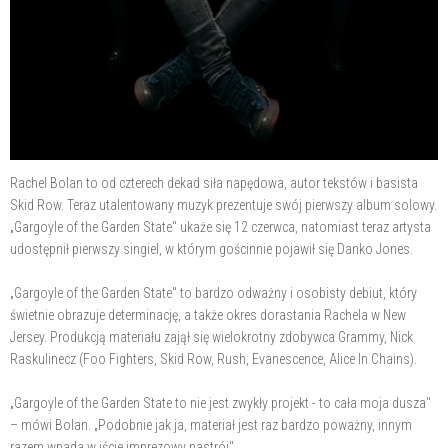
Rachel Bolan to od czterech dekad siła napędowa, autor tekstów i basista
Skid Row. Teraz utalentowany muzyk prezentuje swój pierwszy album solowy.
„Gargoyle of the Garden State" ukaże się 12 czerwca, natomiast teraz artysta
udostępnił pierwszy singiel, w którym gościnnie pojawił się Danko Jones.
„Gargoyle of the Garden State" to bardzo odważny i osobisty debiut, który
świetnie obrazuje determinację, a także okres dorastania Rachela w New
Jersey. Produkcją materiału zajął się wielokrotny zdobywca Grammy, Nick
Raskulinecz (Foo Fighters, Skid Row, Rush, Evanescence, Alice In Chains).
„Gargoyle of the Garden State to nie jest zwykły projekt - to cała moja dusza"
– mówi Bolan. „Podobnie jak ja, materiał jest raz bardzo poważny, innym
razem wpada w iście imprezowy nastrój".