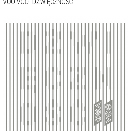
VOO VOO "DŹWIĘCZNOŚĆ"