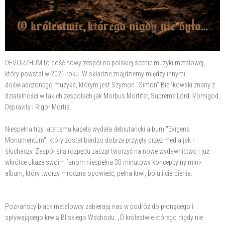
DEVORZHUM to dość nowy zespół na polskiej scenie muzyki metalowej,
który powstał w 2021 roku. W składzie znajdziemy między innymi
doświadczonego muzyka, którym jest Szymon "Simon" Bieńkowski znany z
działalności w takich zespołach jak Morbus Mortifer, Supreme Lord, Vomigod,
Depravity i Rigor Mortis.
Niespełna trzy lata temu kapela wydała debiutancki album "Exigens
Monumentum", który został bardzo dobrze przyjęty przez media jak i
słuchaczy. Zespół siłą rozpędu zaczął tworzyć na nowe wydawnictwo i już
wkrótce ukaże swoim fanom niespełna 30 minutowy koncepcyjny mini-
album, który tworzy mroczna opowieść, pełna krwi, bólu i cierpienia.
Poznańscy black metalowcy zabierają nas w podróż do płonącego i
spływającego krwią Bliskiego Wschodu. „O królestwie którego nigdy nie