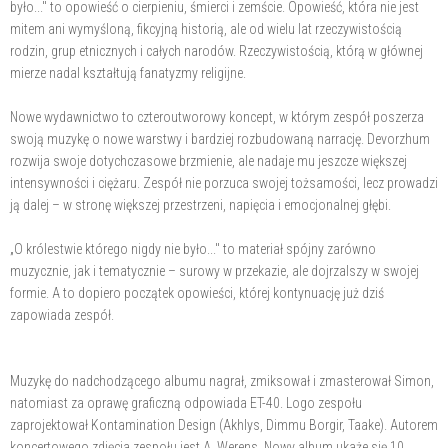
było..." to opowieść o cierpieniu, śmierci i zemście. Opowieść, która nie jest
mitem ani wymyśloną, fikcyjną historią, ale od wielu lat rzeczywistością
rodzin, grup etnicznych i całych narodów. Rzeczywistością, którą w głównej
mierze nadal kształtują fanatyzmy religijne.
Nowe wydawnictwo to czteroutworowy koncept, w którym zespół poszerza
swoją muzykę o nowe warstwy i bardziej rozbudowaną narrację. Devorzhum
rozwija swoje dotychczasowe brzmienie, ale nadaje mu jeszcze większej
intensywności i ciężaru. Zespół nie porzuca swojej tożsamości, lecz prowadzi
ją dalej – w stronę większej przestrzeni, napięcia i emocjonalnej głębi.
„O królestwie którego nigdy nie było..." to materiał spójny zarówno
muzycznie, jak i tematycznie – surowy w przekazie, ale dojrzalszy w swojej
formie. A to dopiero początek opowieści, której kontynuację już dziś
zapowiada zespół.
Muzykę do nadchodzącego albumu nagrał, zmiksował i zmasterował Simon,
natomiast za oprawę graficzną odpowiada ET-40. Logo zespołu
zaprojektował Kontamination Design (Akhlys, Dimmu Borgir, Taake). Autorem
koncertowego zdjęcia zespołu jest A. Werens. Nowy album ukaże się 10