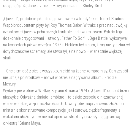
osiągnąć pożądane brzmienie – wyjaśnia Justin Shirley-Smith.
„Queen II”, podobnie jak debiut, powstawało w londyńskim Trident Studios.
Współproducentem płyty był Roy Thomas Baker. W trakcie prac nad „dwójką”
członkowie Queen w pełni przejęli kontrolę nad swoim losem. Byli do tego
doskonale przygotowani – utwory „Father To Son” i „Ogre Battle” wykonywali
na koncertach już we wrześniu 1973 r. Efektem był album, który nie tyle zburzył
dotychczasowe schematy, ale stworzył je na nowo – w znacznie większej
skali.
– Chciałem dać z siebie wszystko, nie iść na żadne kompromisy. Cały zespół
nie uznaje półśrodków – mówił w okresie nagrywania albumu Freddie
Mercury.
Wydany pierwotnie w Wielkiej Brytanii 8 marca 1974 r. „Queen II” do dziś brzmi
niezwykle. Odważne, śmiałe i ambitne – to dzieło zespołu o niezachwianej
wierze w siebie, wizji i możliwościach. Utwory obejmują zarówno złożone i
misternie skonstruowane kompozycje, jak i surowe, ciężkie fragmenty, z
wokalami ułożonymi w niemal operowe struktury oraz słynną „gitarową
orkiestrą” Briana Maya.