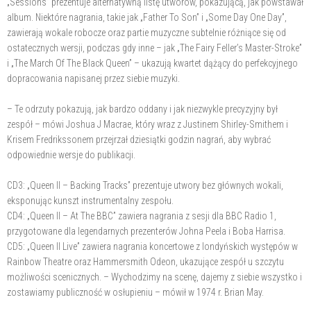
„Sessions” prezentuje alternatywną listę utworów, pokazującą, jak powstawał
album. Niektóre nagrania, takie jak „Father To Son” i „Some Day One Day”,
zawierają wokale robocze oraz partie muzyczne subtelnie różniące się od
ostatecznych wersji, podczas gdy inne – jak „The Fairy Feller’s Master-Stroke”
i „The March Of The Black Queen” – ukazują kwartet dążący do perfekcyjnego
dopracowania napisanej przez siebie muzyki.
– Te odrzuty pokazują, jak bardzo oddany i jak niezwykle precyzyjny był
zespół – mówi Joshua J Macrae, który wraz z Justinem Shirley-Smithem i
Krisem Fredrikssonem przejrzał dziesiątki godzin nagrań, aby wybrać
odpowiednie wersje do publikacji.
CD3: „Queen II – Backing Tracks” prezentuje utwory bez głównych wokali,
eksponując kunszt instrumentalny zespołu.
CD4: „Queen II – At The BBC” zawiera nagrania z sesji dla BBC Radio 1,
przygotowane dla legendarnych prezenterów Johna Peela i Boba Harrisa.
CD5: „Queen II Live” zawiera nagrania koncertowe z londyńskich występów w
Rainbow Theatre oraz Hammersmith Odeon, ukazujące zespół u szczytu
możliwości scenicznych. – Wychodzimy na scenę, dajemy z siebie wszystko i
zostawiamy publiczność w osłupieniu – mówił w 1974 r. Brian May.