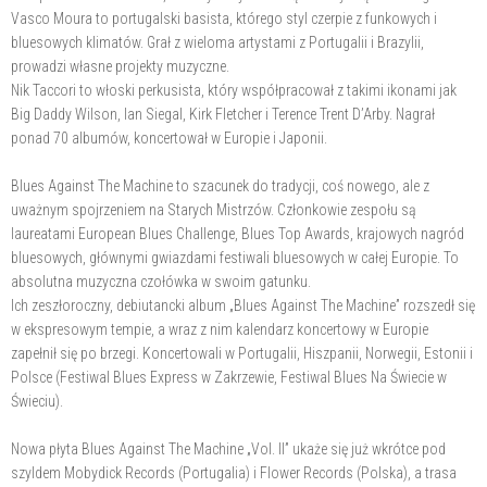
Vasco Moura to portugalski basista, którego styl czerpie z funkowych i
bluesowych klimatów. Grał z wieloma artystami z Portugalii i Brazylii,
prowadzi własne projekty muzyczne.
Nik Taccori to włoski perkusista, który współpracował z takimi ikonami jak
Big Daddy Wilson, Ian Siegal, Kirk Fletcher i Terence Trent D’Arby. Nagrał
ponad 70 albumów, koncertował w Europie i Japonii.
Blues Against The Machine to szacunek do tradycji, coś nowego, ale z
uważnym spojrzeniem na Starych Mistrzów. Członkowie zespołu są
laureatami European Blues Challenge, Blues Top Awards, krajowych nagród
bluesowych, głównymi gwiazdami festiwali bluesowych w całej Europie. To
absolutna muzyczna czołówka w swoim gatunku.
Ich zeszłoroczny, debiutancki album „Blues Against The Machine” rozszedł się
w ekspresowym tempie, a wraz z nim kalendarz koncertowy w Europie
zapełnił się po brzegi. Koncertowali w Portugalii, Hiszpanii, Norwegii, Estonii i
Polsce (Festiwal Blues Express w Zakrzewie, Festiwal Blues Na Świecie w
Świeciu).
Nowa płyta Blues Against The Machine „Vol. II” ukaże się już wkrótce pod
szyldem Mobydick Records (Portugalia) i Flower Records (Polska), a trasa