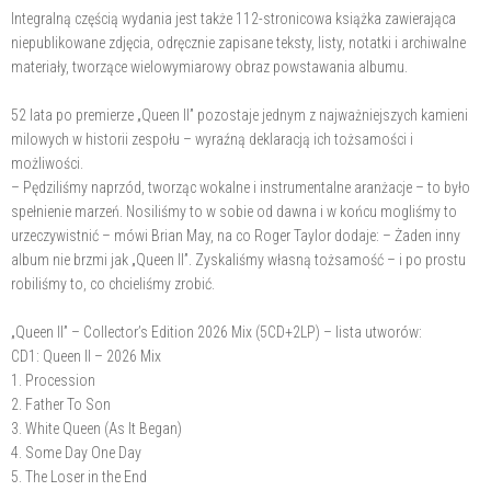
Integralną częścią wydania jest także 112-stronicowa książka zawierająca
niepublikowane zdjęcia, odręcznie zapisane teksty, listy, notatki i archiwalne
materiały, tworzące wielowymiarowy obraz powstawania albumu.
52 lata po premierze „Queen II” pozostaje jednym z najważniejszych kamieni
milowych w historii zespołu – wyraźną deklaracją ich tożsamości i
możliwości.
– Pędziliśmy naprzód, tworząc wokalne i instrumentalne aranżacje – to było
spełnienie marzeń. Nosiliśmy to w sobie od dawna i w końcu mogliśmy to
urzeczywistnić – mówi Brian May, na co Roger Taylor dodaje: – Żaden inny
album nie brzmi jak „Queen II”. Zyskaliśmy własną tożsamość – i po prostu
robiliśmy to, co chcieliśmy zrobić.
„Queen II” – Collector’s Edition 2026 Mix (5CD+2LP) – lista utworów:
CD1: Queen II – 2026 Mix
1. Procession
2. Father To Son
3. White Queen (As It Began)
4. Some Day One Day
5. The Loser in the End