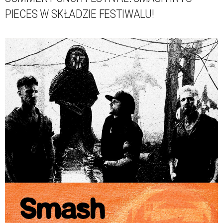
PIECES W SKŁADZIE FESTIWALU!