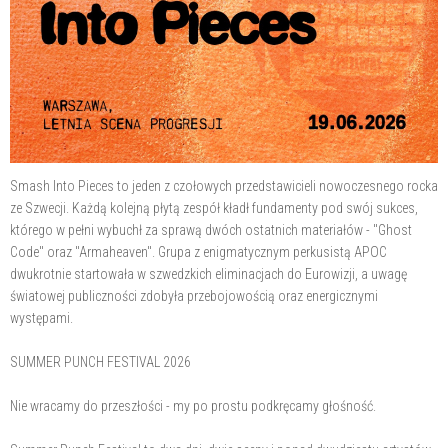
Smash Into Pieces to jeden z czołowych przedstawicieli nowoczesnego rocka
ze Szwecji. Każdą kolejną płytą zespół kładł fundamenty pod swój sukces,
którego w pełni wybuchł za sprawą dwóch ostatnich materiałów - "Ghost
Code" oraz "Armaheaven". Grupa z enigmatycznym perkusistą APOC
dwukrotnie startowała w szwedzkich eliminacjach do Eurowizji, a uwagę
światowej publiczności zdobyła przebojowością oraz energicznymi
występami.
SUMMER PUNCH FESTIVAL 2026
Nie wracamy do przeszłości - my po prostu podkręcamy głośność.