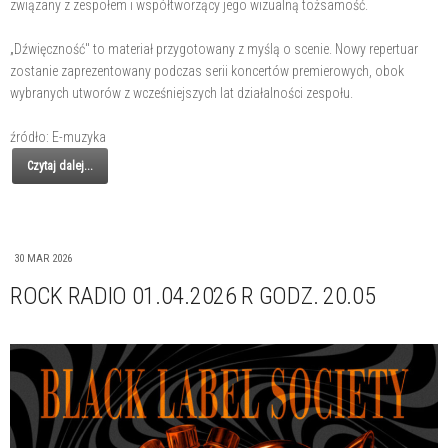
związany z zespołem i współtworzący jego wizualną tożsamość.
„Dźwięczność" to materiał przygotowany z myślą o scenie. Nowy repertuar
zostanie zaprezentowany podczas serii koncertów premierowych, obok
wybranych utworów z wcześniejszych lat działalności zespołu.
źródło: E-muzyka
Czytaj dalej...
30 MAR 2026
ROCK RADIO 01.04.2026 R GODZ. 20.05