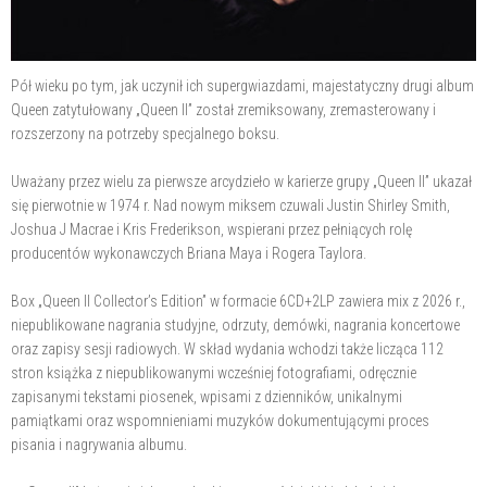
Pół wieku po tym, jak uczynił ich supergwiazdami, majestatyczny drugi album
Queen zatytułowany „Queen II” został zremiksowany, zremasterowany i
rozszerzony na potrzeby specjalnego boksu.
Uważany przez wielu za pierwsze arcydzieło w karierze grupy „Queen II” ukazał
się pierwotnie w 1974 r. Nad nowym miksem czuwali Justin Shirley Smith,
Joshua J Macrae i Kris Frederikson, wspierani przez pełniących rolę
producentów wykonawczych Briana Maya i Rogera Taylora.
Box „Queen II Collector’s Edition” w formacie 6CD+2LP zawiera mix z 2026 r.,
niepublikowane nagrania studyjne, odrzuty, demówki, nagrania koncertowe
oraz zapisy sesji radiowych. W skład wydania wchodzi także licząca 112
stron książka z niepublikowanymi wcześniej fotografiami, odręcznie
zapisanymi tekstami piosenek, wpisami z dzienników, unikalnymi
pamiątkami oraz wspomnieniami muzyków dokumentującymi proces
pisania i nagrywania albumu.