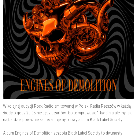
W kolejnej audycji Rock Radio emitowanej w Polski Radiu Rzeszów w każdą
środę o godz.20.05 nie będzie żartów...bo to wprawdzie 1 kwietnia ale my jak
najbardziej poważnie zaprezentujemy...nowy album Black Label Society.
Album Engines of Demolition zespołu Black Label Society to dwunasty