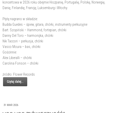
koncertowa w 2026 roku obejmie Hiszpanię, Portugalię, Polskę, Norwegię,
Danię, Finlandię, Francję, Luksemburg i Włochy.
Płytę nagrano w składzie:
Budda Guedes – śpiew, gitara, chórki, instrumenty perkusyjne
Bart. Szopiński – Hammond, fortepian, chórki
Danny Del Toro – harmonijka, chórki
Nik Taccori – perkusja, chórki
Vasco Moura – bas, chórki
Gościnnie:
Alex Liberalli – chórki
Carolina Fonson – chórki
źródło: Flower Records
Czytaj dalej...
31 MAR 2026