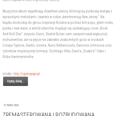
Muzycznie album wypełniają chwytliwe utwory, które łączą punkową energię z
wyrazistymi melodiami i zawiera w sobie „kwintesencją New Jersey". Na
krążku dochodzą do głosu inspiracje Bolana w postaci brit popu, glam rocka,
punka i new wave, a wśród utworów znajduje się zaskakujący cover „Rock
And Roll Star" zespołu Oasis. Rachel Bolan sam zarejestrował większość
instrumentów, ale na płycie nie zabrakło znakomitych gości w osobach
Coreya Taylora, Danko Jonesa, Nuno Bettencourta, Damona Johnsona oraz
członków macierzystej formacji: Scottiego Hilla, Dave'a „Snake'a" Sabo i
Roba Hammersmitha.
źródło:
http://openeyepr.pl
Czytaj dalej...
27 MAR 2026
ZREMASTEROWANA I ROZBUDOWANA