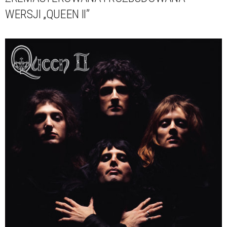
WERSJI „QUEEN II”