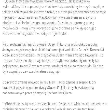
– „Queen II” było największym krokiem naprzód, jaki kiedykolwiek
wykonaliśmy. Tak naprawdę to właśnie wtedy zaczęliśmy tworzyć muzykę w
taki sposób, w jaki chcieliśmy to robić, a nie tak, jak próbowano nas do tego
nakłonić – przyznaje Brian May.Rozwijamy własne brzmienie. Byliśmy
pionierami wielośladowego nagrywania. Dawało to ogromną paletę
możliwości – mogliśmy tworzyć potężne chóralne partie, dysponując
zaledwie trzema głosami – dodaje Roger Taylor.
Na przestrzeni lat fani okrzyknęli „Queen II” koroną w dorobku zespołu.
Jednym z największych wielbicieli albumu jest wokalista Guns N’ Roses Axl
Rose, który powiedział: – W przypadku Queen mam swojego faworyta – to
„Queen II”. Gdy ten album wychodził, początkowo podobały mi się tylko
pojedyncze utwory. Z czasem umysł otwierał mi się na różne style. Ta płyta
była czymś, co zawsze chciałem osiągnąć.
Do przygotowania nowego miksu May i Taylor zaprosili zespół, który
pracował wcześniej nad reedycją „Queen I” i kilku innych wydawnictw
nadzorowanych przez gitarzystę i perkusistę Queen.
– Chodziło o to, by wydobyć z tych utworów jeszcze większą klarowność. Nie
chcieliśy niczego dodawać, ale pokazać więcej tego, co już tam było i