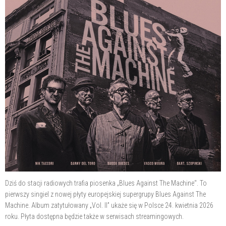
Dziś do stacji radiowych trafia piosenka „Blues Against The Machine“. To
pierwszy singiel z nowej płyty europejskiej supergrupy Blues Against The
Machine. Album zatytułowany „Vol. II” ukaże się w Polsce 24. kwietnia 2026
roku. Płyta dostępna będzie także w serwisach streamingowych.