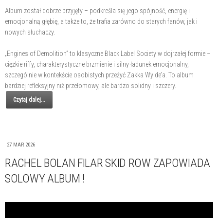
Album został dobrze przyjęty – podkreśla się jego spójność, energię i
emocjonalną głębię, a także to, że trafia zarówno do starych fanów, jak i
nowych słuchaczy.
„Engines of Demolition” to klasyczne Black Label Society w dojrzałej formie –
ciężkie riffy, charakterystyczne brzmienie i silny ładunek emocjonalny,
szczególnie w kontekście osobistych przeżyć Zakka Wylde’a. To album
bardziej refleksyjny niż przełomowy, ale bardzo solidny i szczery.
Czytaj dalej...
27 MAR 2026
RACHEL BOLAN FILAR SKID ROW ZAPOWIADA
SOLOWY ALBUM !