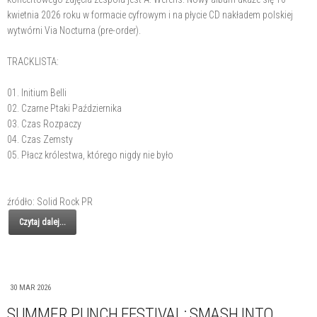
kwietnia 2026 roku w formacie cyfrowym i na płycie CD nakładem polskiej
wytwórni Via Nocturna (pre-order).
TRACKLISTA:
01. Initium Belli
02. Czarne Ptaki Października
03. Czas Rozpaczy
04. Czas Zemsty
05. Płacz królestwa, którego nigdy nie było
źródło: Solid Rock PR
Czytaj dalej...
30 MAR 2026
SUMMER PUNCH FESTIVAL: SMASH INTO