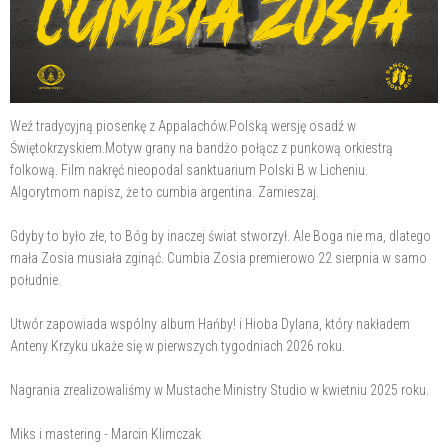
Weź tradycyjną piosenkę z Appalachów.Polską wersję osadź w
Świętokrzyskiem.Motyw grany na bandżo połącz z punkową orkiestrą
folkową. Film nakręć nieopodal sanktuarium Polski B w Licheniu.
Algorytmom napisz, że to cumbia argentina. Zamieszaj.
Gdyby to było złe, to Bóg by inaczej świat stworzył. Ale Boga nie ma, dlatego
mała Zosia musiała zginąć. Cumbia Zosia premierowo 22 sierpnia w samo
południe.
Utwór zapowiada wspólny album Hańby! i Hioba Dylana, który nakładem
Anteny Krzyku ukaże się w pierwszych tygodniach 2026 roku.
Nagrania zrealizowaliśmy w Mustache Ministry Studio w kwietniu 2025 roku.
Miks i mastering - Marcin Klimczak