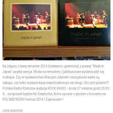
Na zdjęciu z lewej remaster 2014 (niedawno ujawniony) z prawej "Made In
Japan" zwykła wersja. Moda na remastery i jubileuszowe wydania płyt się
rozkręca. Czy te
wydawnictwa Waszym zdaniem rzeczywiście warte są
zakupu, czy tylko wydacie kasę niepotrzebnie po raz drugi. Oto jest pytanie !!!
Polskie Radio Rzeszów audycja ROCK RADIO - środa 27 sierpnia godz.20.05 !
A... na łączach będzie też Szeptucha, która opowie o płyciem z koncertu na
POL'AND'ROCK Festival 2014 ! Zapraszam !
Lista utworów: