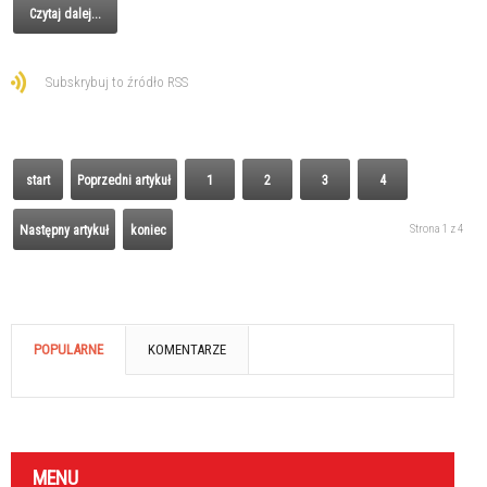
Czytaj dalej...
Subskrybuj to źródło RSS
start
Poprzedni artykuł
1
2
3
4
Strona 1 z 4
Następny artykuł
koniec
POPULARNE
KOMENTARZE
MENU