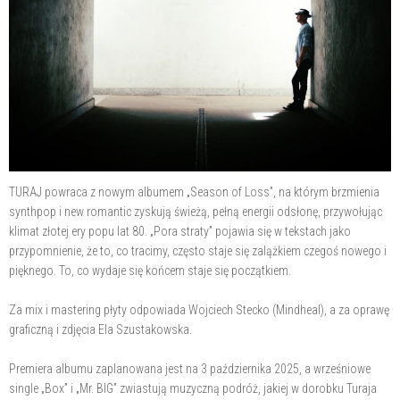
TURAJ powraca z nowym albumem „Season of Loss”, na którym brzmienia
synthpop i new romantic zyskują świeżą, pełną energii odsłonę, przywołując
klimat złotej ery popu lat 80. „Pora straty” pojawia się w tekstach jako
przypomnienie, że to, co tracimy, często staje się zalążkiem czegoś nowego i
pięknego. To, co wydaje się końcem staje się początkiem.
Za mix i mastering płyty odpowiada Wojciech Stecko (Mindheal), a za oprawę
graficzną i zdjęcia Ela Szustakowska.
Premiera albumu zaplanowana jest na 3 października 2025, a wrześniowe
single „Box” i „Mr. BIG” zwiastują muzyczną podróż, jakiej w dorobku Turaja