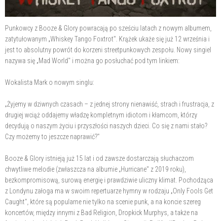
Punkowcy z Booze & Glory powracają po sześciu latach z nowym albumem,
zatytułowanym „Whiskey Tango Foxtrot". Krążek ukaże się już 12 września i
jest to absolutny powrót do korzeni streetpunkowych zespołu. Nowy singiel
nazywa się „Mad World" i można go posłuchać pod tym linkiem:
Wokalista Mark o nowym singlu:
„Żyjemy w dziwnych czasach – z jednej strony nienawiść, strach i frustracja, z
drugiej wciąż oddajemy władzę kompletnym idiotom i kłamcom, którzy
decydują o naszym życiu i przyszłości naszych dzieci. Co się z nami stało?
Czy możemy to jeszcze naprawić?"
Booze & Glory istnieją już 15 lat i od zawsze dostarczają słuchaczom
chwytliwe melodie (zwłaszcza na albumie „Hurricane" z 2019 roku),
bezkompromisową, surową energię i prawdziwie uliczny klimat. Pochodząca
z Londynu załoga ma w swoim repertuarze hymny w rodzaju „Only Fools Get
Caught", które są popularne nie tylko na scenie punk, a na koncie szereg
koncertów, między innymi z Bad Religion, Dropkick Murphys, a także na