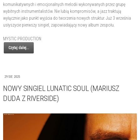
komunikatywnych i emocjonalnych melodii wykonywanych przez grupę
wybitnych instrumentalistów. Nie lubią kompromisów, a jazz traktują
wyłącznie jako punkt wyjścia do tworzenia nowych struktur. Już 3 września
usłyszycie pierwszy singiel, zapowiadający nowy album zespołu.
MYSTIC PRODUCTION
Czytaj dalej...
29 SIE 2025
NOWY SINGIEL LUNATIC SOUL (MARIUSZ
DUDA Z RIVERSIDE)