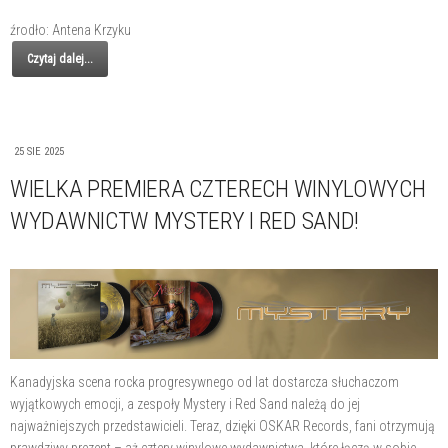
źrodło: Antena Krzyku
Czytaj dalej...
25 SIE 2025
WIELKA PREMIERA CZTERECH WINYLOWYCH
WYDAWNICTW MYSTERY I RED SAND!
Kanadyjska scena rocka progresywnego od lat dostarcza słuchaczom
wyjątkowych emocji, a zespoły Mystery i Red Sand należą do jej
najważniejszych przedstawicieli. Teraz, dzięki OSKAR Records, fani otrzymują
prawdziwy prezent – aż cztery winylowe wydawnictwa, które łączą w sobie