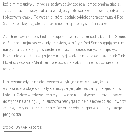
która mimo upływu lat wciąż zachwyca świeżością i emocjonalną głębią.
Teraz po raz pierwszy trafia na winyl, przygotowany w limitowanej edycji na
fioletowym krążku. To wydanie, które idealnie oddaje charakter muzyki Red
Sand – refleksyjnej, ale jednocześnie pełnej intensywności i barw.
Zupełnie nową kartę w historii zespołu otwiera natomiast album The Sound
of Silence – najnowsze studyjne dzieło, w którym Red Sand sięgają po temat
narcyzmu, ubierając go w siedem epickich, dopracowanych kompozycji.
Brzmienie zespołu nawiązuje do tradycji wielkich mistrzów – takich jak Pink
Floyd czy wczesny Marillion – ale pozostaje absolutnie rozpoznawalne i
własne.
Limitowana edycja na efektownym winylu „galaxy" sprawia, że to
wydawnictwo staje się nie tylko muzycznym, ale i wizualnym klejnotem w
kolekcji. Cztery winylowe premiery – dwie retrospektywne, po raz pierwszy
dostępne na analogu, jubileuszowa reedycja i zupełnie nowe dzieło – tworzą
zestaw, który doskonale oddaje różnorodność i bogactwo kanadyjskiego
prog-rocka.
źródło: OSKAR Records