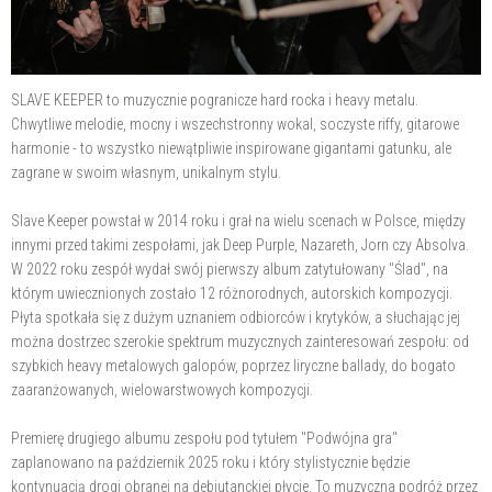
SLAVE KEEPER to muzycznie pogranicze hard rocka i heavy metalu.
Chwytliwe melodie, mocny i wszechstronny wokal, soczyste riffy, gitarowe
harmonie - to wszystko niewątpliwie inspirowane gigantami gatunku, ale
zagrane w swoim własnym, unikalnym stylu.
Slave Keeper powstał w 2014 roku i grał na wielu scenach w Polsce, między
innymi przed takimi zespołami, jak Deep Purple, Nazareth, Jorn czy Absolva.
W 2022 roku zespół wydał swój pierwszy album zatytułowany "Ślad", na
którym uwiecznionych zostało 12 różnorodnych, autorskich kompozycji.
Płyta spotkała się z dużym uznaniem odbiorców i krytyków, a słuchając jej
można dostrzec szerokie spektrum muzycznych zainteresowań zespołu: od
szybkich heavy metalowych galopów, poprzez liryczne ballady, do bogato
zaaranżowanych, wielowarstwowych kompozycji.
Premierę drugiego albumu zespołu pod tytułem "Podwójna gra"
zaplanowano na październik 2025 roku i który stylistycznie będzie
kontynuacją drogi obranej na debiutanckiej płycie. To muzyczna podróż przez