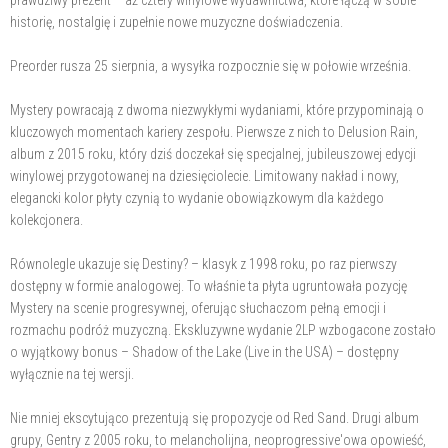
historię, nostalgię i zupełnie nowe muzyczne doświadczenia.
Preorder rusza 25 sierpnia, a wysyłka rozpocznie się w połowie września.
Mystery powracają z dwoma niezwykłymi wydaniami, które przypominają o
kluczowych momentach kariery zespołu. Pierwsze z nich to Delusion Rain,
album z 2015 roku, który dziś doczekał się specjalnej, jubileuszowej edycji
winylowej przygotowanej na dziesięciolecie. Limitowany nakład i nowy,
elegancki kolor płyty czynią to wydanie obowiązkowym dla każdego
kolekcjonera.
Równolegle ukazuje się Destiny? – klasyk z 1998 roku, po raz pierwszy
dostępny w formie analogowej. To właśnie ta płyta ugruntowała pozycję
Mystery na scenie progresywnej, oferując słuchaczom pełną emocji i
rozmachu podróż muzyczną. Ekskluzywne wydanie 2LP wzbogacone zostało
o wyjątkowy bonus – Shadow of the Lake (Live in the USA) – dostępny
wyłącznie na tej wersji.
Nie mniej ekscytująco prezentują się propozycje od Red Sand. Drugi album
grupy, Gentry z 2005 roku, to melancholijna, neoprogressive'owa opowieść,