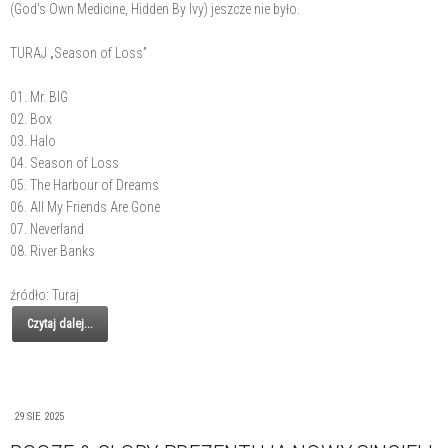
(God's Own Medicine, Hidden By Ivy) jeszcze nie było.
TURAJ „Season of Loss”
01. Mr. BIG
02. Box
03. Halo
04. Season of Loss
05. The Harbour of Dreams
06. All My Friends Are Gone
07. Neverland
08. River Banks
źródło: Turaj
Czytaj dalej...
29 SIE 2025