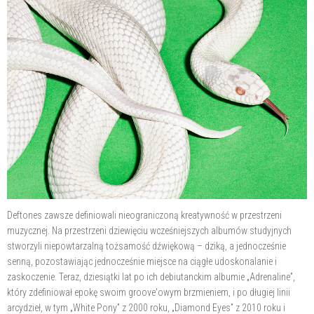
Deftones zawsze definiowali nieograniczoną kreatywność w przestrzeni
muzycznej. Na przestrzeni dziewięciu wcześniejszych albumów studyjnych
stworzyli niepowtarzalną tożsamość dźwiękową – dziką, a jednocześnie
senną, pozostawiając jednocześnie miejsce na ciągłe udoskonalanie i
zaskoczenie. Teraz, dziesiątki lat po ich debiutanckim albumie „Adrenaline”,
który zdefiniował epokę swoim groove'owym brzmieniem, i po długiej linii
arcydzieł, w tym „White Pony” z 2000 roku, „Diamond Eyes” z 2010 roku i