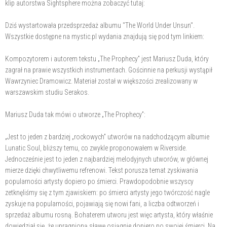
klip autorstwa Sightsphere można zobaczyć tutaj:
Dziś wystartowała przedsprzedaż albumu "The World Under Unsun".
Wszystkie dostępne na mystic.pl wydania znajdują się pod tym linkiem:
Kompozytorem i autorem tekstu „The Prophecy” jest Mariusz Duda, który
zagrał na prawie wszystkich instrumentach. Gościnnie na perkusji wystąpił
Wawrzyniec Dramowicz. Materiał został w większości zrealizowany w
warszawskim studiu Serakos.
Mariusz Duda tak mówi o utworze „The Prophecy”:
„Jest to jeden z bardziej „rockowych” utworów na nadchodzącym albumie
Lunatic Soul, bliższy temu, co zwykle proponowałem w Riverside.
Jednocześnie jest to jeden z najbardziej melodyjnych utworów, w głównej
mierze dzięki chwytliwemu refrenowi. Tekst porusza temat zyskiwania
popularności artysty dopiero po śmierci. Prawdopodobnie wszyscy
zetknęliśmy się z tym zjawiskiem: po śmierci artysty jego twórczość nagle
zyskuje na popularności, pojawiają się nowi fani, a liczba odtworzeń i
sprzedaż albumu rosną. Bohaterem utworu jest więc artysta, który właśnie
dowiedział się, że upragnioną sławę osiągnie dopiero po swojej śmierci. Na