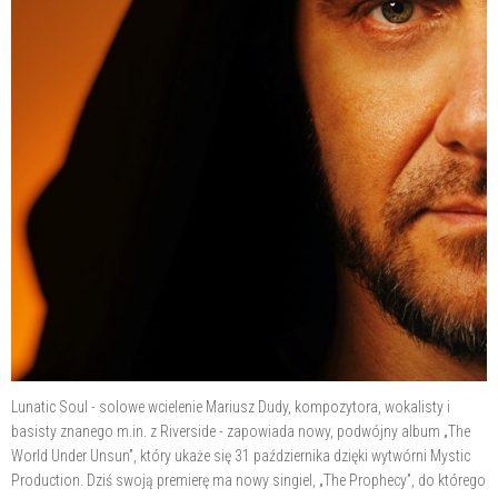
Lunatic Soul - solowe wcielenie Mariusz Dudy, kompozytora, wokalisty i
basisty znanego m.in. z Riverside - zapowiada nowy, podwójny album „The
World Under Unsun”, który ukaże się 31 października dzięki wytwórni Mystic
Production. Dziś swoją premierę ma nowy singiel, „The Prophecy”, do którego