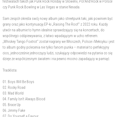
festiwalach takich jak Punk Rock Holiday w Słowenii, Pol'And'Rock w Polsce
czy Punk Rock Bowling w Las Vegas w stanie Nevada.
Sam zespół określa swój nowy album jako streetpunk taki, jaki powinien być
grany oraz jako kontynuację EP-ki „Raising The Roof" z 2022 roku. Każdy
utwór na albumie to hymn idealnie sprawdzający się na koncertach, do
wspólnego odśpiewywania, z łatwo wpadającym w ucho refrenem.
„Whiskey Tango Foxtrot" został nagrany we Włoszech, Polsce i Meksyku i jest
to album godny polecenia nie tylko fanom punka – materiał to perfekcyjny
cios, jednocześnie jednoczący ludzi, szukający odpowiedzi na pytania co się
dzieje ze współczesnym światem i na pewno mocno zapadający w pamięć.
Tracklista:
01. Boys Will Be Boys
02. Rocky Road
03. Mad World
04. Family Isn't Always Blood
05. Brace Up
06. Jimmy Fake
07. Do Yourself a Favour