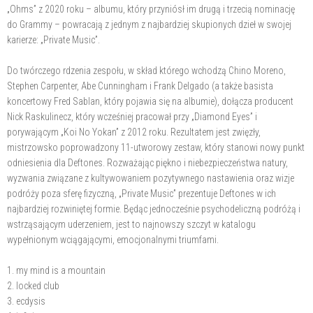
„Ohms” z 2020 roku – albumu, który przyniósł im drugą i trzecią nominację
do Grammy – powracają z jednym z najbardziej skupionych dzieł w swojej
karierze: „Private Music”.
Do twórczego rdzenia zespołu, w skład którego wchodzą Chino Moreno,
Stephen Carpenter, Abe Cunningham i Frank Delgado (a także basista
koncertowy Fred Sablan, który pojawia się na albumie), dołącza producent
Nick Raskulinecz, który wcześniej pracował przy „Diamond Eyes” i
porywającym „Koi No Yokan” z 2012 roku. Rezultatem jest zwięzły,
mistrzowsko poprowadzony 11-utworowy zestaw, który stanowi nowy punkt
odniesienia dla Deftones. Rozważając piękno i niebezpieczeństwa natury,
wyzwania związane z kultywowaniem pozytywnego nastawienia oraz wizje
podróży poza sferę fizyczną, „Private Music” prezentuje Deftones w ich
najbardziej rozwiniętej formie. Będąc jednocześnie psychodeliczną podróżą i
wstrząsającym uderzeniem, jest to najnowszy szczyt w katalogu
wypełnionym wciągającymi, emocjonalnymi triumfami.
1. my mind is a mountain
2. locked club
3. ecdysis