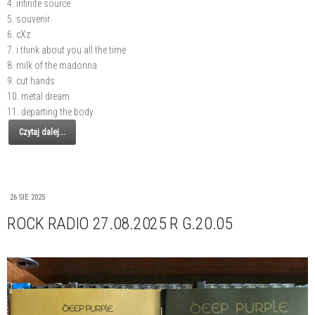
4. infinite source
5. souvenir
6. cXz
7. i think about you all the time
8. milk of the madonna
9. cut hands
10. metal dream
11. departing the body
Czytaj dalej...
26 SIE 2025
ROCK RADIO 27.08.2025 R G.20.05