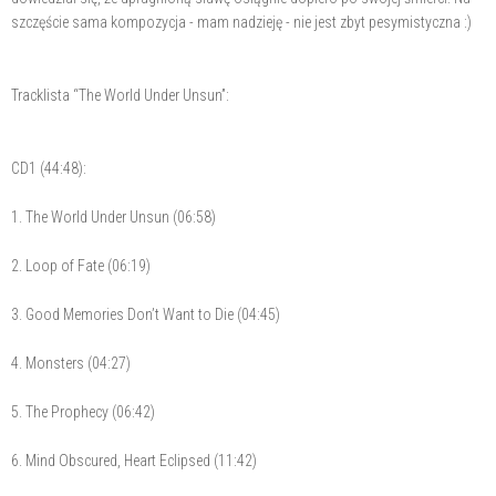
szczęście sama kompozycja - mam nadzieję - nie jest zbyt pesymistyczna :)
Tracklista “The World Under Unsun”:
CD1 (44:48):
1. The World Under Unsun (06:58)
2. Loop of Fate (06:19)
3. Good Memories Don’t Want to Die (04:45)
4. Monsters (04:27)
5. The Prophecy (06:42)
6. Mind Obscured, Heart Eclipsed (11:42)