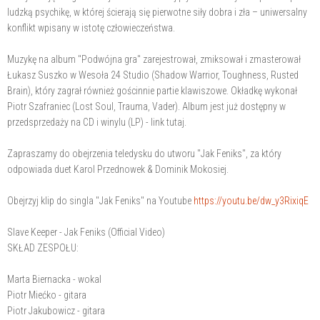
ludzką psychikę, w której ścierają się pierwotne siły dobra i zła – uniwersalny
konflikt wpisany w istotę człowieczeństwa.
Muzykę na album "Podwójna gra" zarejestrował, zmiksował i zmasterował
Łukasz Suszko w Wesoła 24 Studio (Shadow Warrior, Toughness, Rusted
Brain), który zagrał również gościnnie partie klawiszowe. Okładkę wykonał
Piotr Szafraniec (Lost Soul, Trauma, Vader). Album jest już dostępny w
przedsprzedaży na CD i winylu (LP) - link tutaj.
Zapraszamy do obejrzenia teledysku do utworu "Jak Feniks", za który
odpowiada duet Karol Przednowek & Dominik Mokosiej.
Obejrzyj klip do singla "Jak Feniks" na Youtube
https://youtu.be/dw_y3RixiqE
Slave Keeper - Jak Feniks (Official Video)
SKŁAD ZESPOŁU:
Marta Biernacka - wokal
Piotr Miećko - gitara
Piotr Jakubowicz - gitara