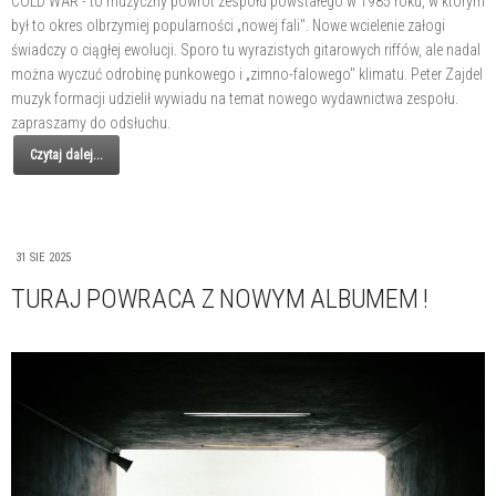
COLD WAR - to muzyczny powrót zespołu powstałego w 1985 roku, w którym
był to okres olbrzymiej popularności „nowej fali". Nowe wcielenie załogi
świadczy o ciągłej ewolucji. Sporo tu wyrazistych gitarowych riffów, ale nadal
można wyczuć odrobinę punkowego i „zimno-falowego" klimatu. Peter Zajdel
muzyk formacji udzielił wywiadu na temat nowego wydawnictwa zespołu.
zapraszamy do odsłuchu.
Czytaj dalej...
31 SIE 2025
TURAJ POWRACA Z NOWYM ALBUMEM !