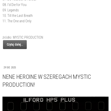
08. I'd Die for You
09. Legends
10. Till the Last Breath
11. The One and Only
źródło: MYSTIC PRODUCTION
Czytaj dalej...
29 SIE 2025
NENE HEROINE W SZEREGACH MYSTIC
PRODUCTION!