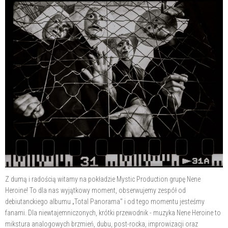
Z dumą i radością witamy na pokładzie Mystic Production grupę Nene
Heroine! To dla nas wyjątkowy moment, obserwujemy zespół od
debiutanckiego albumu „Total Panorama" i od tego momentu jesteśmy
fanami. Dla niewtajemniczonych, krótki przewodnik - muzyka Nene Heroine to
mikstura analogowych brzmień, dubu, post-rocka, improwizacji oraz