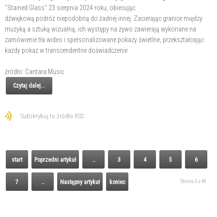
"Stained Glass" 23 sierpnia 2024 roku, obiecując
dźwiękową podróż niepodobną do żadnej innej. Zacierając granice między
muzyką a sztuką wizualną, ich występy na żywo zawierają wykonane na
zamówienie tła wideo i spersonalizowane pokazy świetlne, przekształcając
każdy pokaz w transcendentne doświadczenie.
źródło: Cantara Music
Czytaj dalej...
Subskrybuj to źródło RSS
start
Poprzedni artykuł
…
3
4
5
6
Strona 5 z 49
7
…
Następny artykuł
koniec