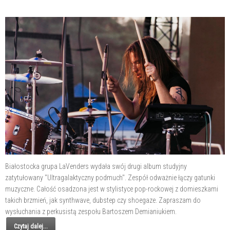
Białostocka grupa LaVenders wydała swój drugi album studyjny
zatytułowany "Ultragalaktyczny podmuch". Zespół odważnie łączy gatunki
muzyczne. Całość osadzona jest w stylistyce pop-rockowej z domieszkami
takich brzmień, jak synthwave, dubstep czy shoegaze. Zapraszam do
wysłuchania z perkusistą zespołu Bartoszem Demianiukiem.
Czytaj dalej...