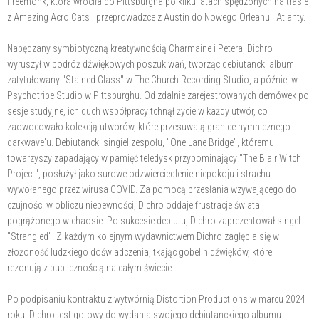
Freemonk, która wróciła do Pittsburgha po kilku latach spędzonych na trasie
z Amazing Acro Cats i przeprowadzce z Austin do Nowego Orleanu i Atlanty.
Napędzany symbiotyczną kreatywnością Charmaine i Petera, Dichro
wyruszył w podróż dźwiękowych poszukiwań, tworząc debiutancki album
zatytułowany "Stained Glass" w The Church Recording Studio, a później w
Psychotribe Studio w Pittsburghu. Od zdalnie zarejestrowanych demówek po
sesje studyjne, ich duch współpracy tchnął życie w każdy utwór, co
zaowocowało kolekcją utworów, które przesuwają granice hymnicznego
darkwave'u. Debiutancki singiel zespołu, "One Lane Bridge", któremu
towarzyszy zapadający w pamięć teledysk przypominający "The Blair Witch
Project", posłużył jako surowe odzwierciedlenie niepokoju i strachu
wywołanego przez wirusa COVID. Za pomocą przesłania wzywającego do
czujności w obliczu niepewności, Dichro oddaje frustracje świata
pogrążonego w chaosie. Po sukcesie debiutu, Dichro zaprezentował singel
"Strangled". Z każdym kolejnym wydawnictwem Dichro zagłębia się w
złożoność ludzkiego doświadczenia, tkając gobelin dźwięków, które
rezonują z publicznością na całym świecie.
Po podpisaniu kontraktu z wytwórnią Distortion Productions w marcu 2024
roku, Dichro jest gotowy do wydania swojego debiutanckiego albumu