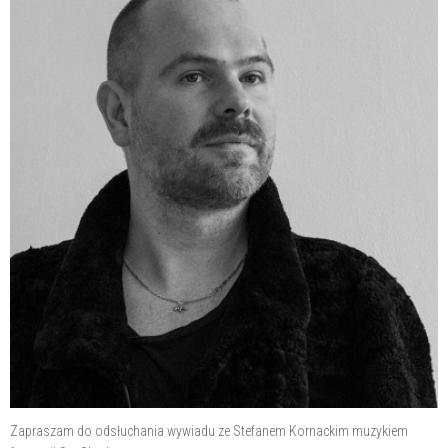
Zapraszam do odsłuchania wywiadu ze Stefanem Kornackim muzykiem