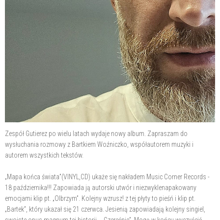
Zespół Gutierez po wielu latach wydaje nowy album. Zapraszam do
wysłuchania rozmowy z Bartkiem Woźniczko, współautorem muzyki i
autorem wszystkich tekstów.
„Mapa końca świata”(VINYL,CD) ukaże się nakładem Music Corner Records -
18 października!!! Zapowiada ją autorski utwór i niezwyklenapakowany
emocjami klip pt. „Olbrzym”. Kolejny wzrusz! z tej płyty to pieśń i klip pt.
„Bartek”, który ukazał się 21 czerwca. Jesienią zapowiadają kolejny singiel,