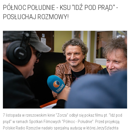
PÓŁNOC POŁUDNIE - KSU "IDŹ POD PRĄD" -
POSŁUCHAJ ROZMOWY!
7 listopada w rzeszowskim kinie "Zorza" odbył się pokaz filmu pt. "Idź pod
prąd" w ramach Spotkań Filmowych "Północ - Południe". Przed projekcją
Polskie Radio Rzeszów nadało specjalną audycję w której JerzySzlachta