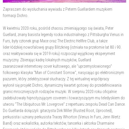
Zapraszam do wysłuchania wywiadu z Peterm Guellardem muzykiem
formacji Dichro.
W kwietniu 2020 roku, pośród chaosu zmieniającego się świata, Peter
Guellard, znany basista legendy rocka industrialnego z Pittsburgha Venus in
Furs, były członek grup Mace oraz The Electric Hellfire Club, a także
lider łódzkiej nowofalowej grupy Blitzkrieg (istniała na przełomie lat 80 i 90.
oraz reaktywowała się w 2019 roku) rozpoczął wyjątkowy eksperyment
muzyczny. Zbierając kadrę lokalnych muzyków, Guellard
zaaranżował internetowy cover kultowego, ale "uprzemysłowionego"
folkowego klasyka "Man of Constant Sorrow", nasycając go elektronicznym
pazurem, który zelektryzował słuchaczy. Z tej wirtualnej współpracy
wyłonił się projekt Dichro, dynamiczny kwartet gotowy do przedefiniowania
granic mroczniejszych rodzajów muzyki. W sierpniu 2020 roku oficjalnie
zadebiutowały hipnotyzującym coverem i towarzyszącym mu teledyskiem do
utworu "The Ubiquitous Mr. Lovegrove" z repertuaru zespołu Dead Can Dance.
Do Guellarda dołączyli: gitarzysta Dirk Miller (Rusted Root, Uprooted),
perkusista i uznany perkusista Tracey Whorton (Venus In Furs, Jenn Wertz
Band) oraz wokalistka, autorka tekstów, tancerka i aktorka Charmaine