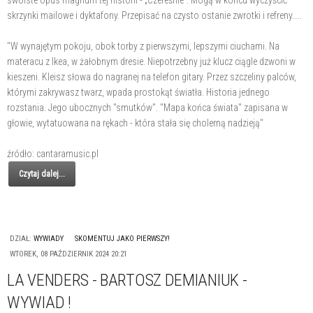
swoiste opus magnum tej historii - „Czereśnie”. Mogą w końcu wyczyścić
skrzynki mailowe i dyktafony. Przepisać na czysto ostanie zwrotki i refreny…..
"W wynajętym pokoju, obok torby z pierwszymi, lepszymi ciuchami. Na
materacu z Ikea, w żałobnym dresie. Niepotrzebny już klucz ciągle dzwoni w
kieszeni. Kleisz słowa do nagranej na telefon gitary. Przez szczeliny palców,
którymi zakrywasz twarz, wpada prostokąt światła. Historia jednego
rozstania. Jego ubocznych "smutków". "Mapa końca świata" zapisana w
głowie, wytatuowana na rękach - która stała się cholerną nadzieją"
źródło: cantaramusic.pl
Czytaj dalej...
DZIAŁ:
WYWIADY
SKOMENTUJ JAKO PIERWSZY!
WTOREK, 08 PAŹDZIERNIK 2024 20:21
LA VENDERS - BARTOSZ DEMIANIUK -
WYWIAD !