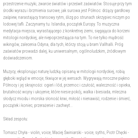
przestrzenie muzyki, zwarcie światów i prześwit zaświatów. Stosuje przy tym
środki wyrazu i brzmienia surowe, jak surowa jest Północ: drżący gardłowy
zaśpiew, narastający transowy rytm, ślizg po strunach skrzypiec niczym po
lodowej tafli. Zaczynamy tu: Islandia, początek Europy. To muzyczna
medytacja miejsca, wyrastającego z konkretnej ziemi, sięgająca do korzeni
mitologii nordyckiej, ale niepoprzestająca na tym. To nie tylko mądrość
wikingów, zalecenia Odyna, dla tych, którzy stoją u bram Vallhalli. Próg
zaświatów prowadzi dalej, ku uniwersalnym, ogólnoludzkim, źródłowym
doświadczeniom.
Muzycy, eksplorując naturę ludzką opisaną w mitologii nordyckiej, robią
głęboki wgląd w emocje, tkwiące w jej wersach. Wygrywają mroczne piękno
Północy i jej skrajności: ogień i lód, przemoc i czułość, waleczność i opieka,
brutalność wojny i ukojenie, które niesie pokój, walka i biesiada, mleczna
słodycz miodu i morska słoność krwi, miłość i nienawiść, rodzenie i śmierć,
początek i koniec, przerażenie i zachwyt...
Skład zespołu:
Tomasz Chyła - violin, voice, Maciej Świniarski - voice, syths, Piotr Chęcki -