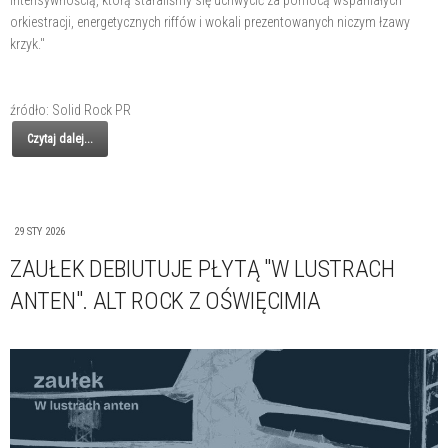
intensywnością, którą staraliśmy się uchwycić za pomocą wspaniałych
orkiestracji, energetycznych riffów i wokali prezentowanych niczym łzawy
krzyk."
źródło: Solid Rock PR
Czytaj dalej...
29 STY 2026
ZAUŁEK DEBIUTUJE PŁYTĄ "W LUSTRACH
ANTEN". ALT ROCK Z OŚWIĘCIMIA