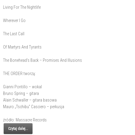
Living For The Nightlife
Wherever I Go
The Last Call
Of Martyrs And Tyrants
The Bonehead's Back – Promises And Illusions
THE ORDER tworzą:
Gianni Pontillo – wokal
Bruno Spring – gitara
Alain Schwaller – gitara basowa
Mauro „Tschibu” Casciero – perkusja
źródło: Massacre Records
Czytaj dalej...