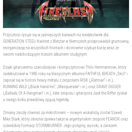
Przyszłość rysuje się w jaśniejszych barwach niż kiedykolwiek dla
GENERATION STEEL! Kwintet z Wetzlar w Niemczech przeprowadził gruntowną
reorganizację na wszystkich frontach i dosłownie szykuje burzę wraz ze
swoim nadchodzącym trzecim albumem studyjnym.
Dzięki gitarowemu czarodziejowi i kompozytorowi Thilo Herrmannowi, który
zadebiutował w 1985 roku na klasycznym albumie FAITHFUL BREATH „Skol” i
zapisał się w historii heavy metalu z zespołami RISK („Ratman” i in.),
RUNNING WILD („Black Hand Inn”, „Masquerade” i in.) oraz GRAVE DIGGER
(„Ballads Of A Hangman” i in.), lider zespołu i gitarzysta Jack the Riffer zyskał
u swego boku prawdziwą żyjącą legendę.
Zmiany zaszły również za mikrofonem — nowym wokalistą został Szwed
Mike Stark, który obecnie śpiewa także w argentyńskim zespole FEANOR oraz
szwedzkiej formacji STORMBURNER. Jego potężny, wysoki, a zarazem
dynamiczny głos nadaje nowym utworom absolutny znak jakości.