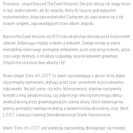
Poznania - zespół Beyond The Event Horizont. Dla tych, którzy ich znają może
to być zaskoczeniem, ale do zespółu, który do tej pory grał wyłącznie
instrumentalnie, dołączyła wokalistka! Zachęcam do zapoznania się z ich
nowym singlem, zapowiadającym trzeci album zespołu.
Beyond the Event Horizon od 2010 roku eksploruje obszary poza horyzontem
zdarzeń, balansując między rockiem a metalem. Dźwięk istnieje w stanie
niestabilnej równowagi- pomiędzy ambientem, post oraz prog-rockiem, gdzie
czas ulega dylatacji, a struktury rozpadają się pod wpływem grawitacji.
Zespół ma na koncie dwa albumy i EP.
Nowy singiel 'Echo of L.O.O.T.' to utwór opowiadający o głosie, który błąka
się pomiędzy wymiarami, dryfując przez czas i przestrzeń w poszukiwaniu
odpowiedzi. Nie jest jasne, czy echo, które powraca, stanowi rzeczywisty
kontakt z inną świadomością, czy jedynie jego własną transmisję odbitą i
zniekształconą przez grawitacyjne pole czarnej dziury. Utwór balansuje na
granicy pomiędzy nadzieją na dialog a świadomością absolutnej ciszy. Skrót
L.O.O.T. oznacza Lingering Omnidimensional Oracle Transmission.
Utwór 'Echo of L.O.O.T.' jest pierwszą zapowiedzią zbliżającego się nowego,