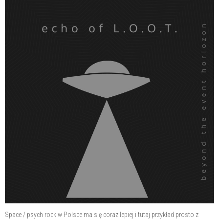
Space / psych rock w Polsce ma się coraz lepiej i tutaj przykład prosto z