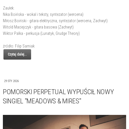
Zaułek:
Nika Boińska - wokal i teksty, syntezator (weroena)
Miłosz Boiński - gitara elektryczna, syntezator (weroena, Zachwyt)
Witold Maciejczyk - gitara basowa (Zachwyt)
Wiktor Palka - perkusja (Lunatyk, Grudge Theory)
źródło: Filip Sarniak
Czytaj dalej...
29 STY 2026
POMORSKI PERPETUAL WYPUŚCIŁ NOWY
SINGIEL "MEADOWS & MIRES"