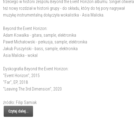
trzeciego w historii zespołu Beyond the Event Horizon albumu. Singiel otwiera
też nowy rozdział w historii grupy - do składu, który do tej pory nagrywał
muzykę instrumentalną dołączyła wokalistka - Asia Malicka.
Beyond the Event Horizon:
Adam Kowalka - gitara, sample, elektronika
Paweł Michałowski - perkusja, sample, elektronika
Jakub Puszyński - bass, sample, elektronika
Asia Malicka - wokal
Dyskografia Beyond the Event Horizon:
"Event Horizon", 2015
"Far", EP, 2018
"Leaving The 3rd Dimension", 2020
źródło: Filip Sarniak
Czytaj dalej...