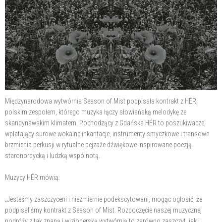
Międzynarodowa wytwórnia Season of Mist podpisała kontrakt z HÉR,
polskim zespołem, którego muzyka łączy słowiańską melodykę ze
skandynawskim klimatem. Pochodzący z Gdańska HÉR to poszukiwacze,
wplatający surowe wokalne inkantacje, instrumenty smyczkowe i transowe
brzmienia perkusji w rytualne pejzaże dźwiękowe inspirowane poezją
staronordycką i ludzką wspólnotą.
Muzycy HÉR mówią:
„Jesteśmy zaszczyceni i niezmiernie podekscytowani, mogąc ogłosić, że
podpisaliśmy kontrakt z Season of Mist. Rozpoczęcie naszej muzycznej
podróży z tak znaną i wizjonerską wytwórnią to zarówno zaszczyt, jak i