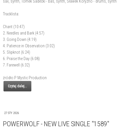
sax, synth, Tomek Sadecki - bas, synth, Sławek Koryzno - drums, synth
Tracklista:
Chant (10:47)
2. Needles and Bark (4:57)
3. Going Down (4:19)
4. Patience in Observation (3:02)
5. Slipknot (6:24)
6. Praise the Day (6:08)
7. Farewell (6:32)
źródło:P Mystic Production
Czytaj dalej...
27 STY 2026
POWERWOLF - NEW LIVE SINGLE "1589"