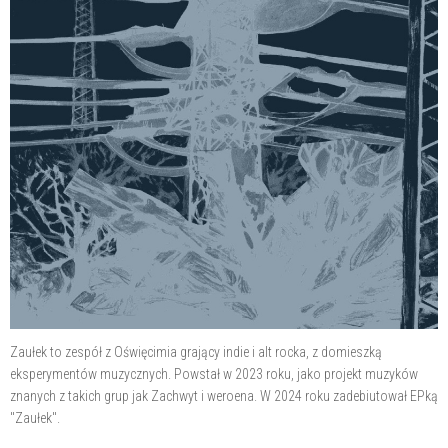
Zaułek to zespół z Oświęcimia grający indie i alt rocka, z domieszką
eksperymentów muzycznych. Powstał w 2023 roku, jako projekt muzyków
znanych z takich grup jak Zachwyt i weroena. W 2024 roku zadebiutował EPką
"Zaułek".