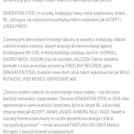
GENERATION STEEL to szczery, tradycyjny heavy metal inspirowany latami
80., sytuujący się stylistycznie pomiędzy takimi zespołami jak ACCEPT i
JUDAS PRIEST.
Z pierwszymi demówkami trzeciego albumu w zanadrzu metalowy oddział
odniósł kolejne sukcesy: zespół dołączył do renomowanej agencji
bookingowej WE-LIVE, w której katalogu znajdują się m.in. OVERKILL,
SACRED REICH, SODOM oraz ich sąsiedzi z BLIZZEN. Całość dopełnia
kontrakt z nowo powstałą wytwórnią FIREFLASH RECORDS, gdzie
GENERATION STEEL znalazło nowy dom obok takich wykonawców jak WOLF,
RUTHLESS, HOLY MOSES i DEPRESSIVE AGE.
„Zawsze miałem słabość do teutońskiego heavy metalu — był dla mnie
bardziej namacalny i bezpośredni. Dla mnie GENERATION STEEL w 2026 roku
reprezentuje te same wartości i brzmienie, które w latach 80. ustanowiły
zespoły takie jak ACCEPT, GRAVE DIGGER, RUNNING WILD i RAGE. Nawet w
surowej formie nowe utwory to czysta dynamitowa energia i stal w
najczystszej postaci!” — mówi właściciel FIREFLASH RECORDS Markus
Wosgien o swoich nowych podopiecznych.