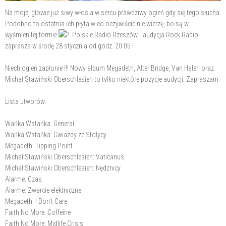
Na mojej głowie już siwy włos a w sercu prawdziwy ogień gdy się tego słucha.
Podobno to ostatnia ich płyta w co oczywiście nie wierzę, bo są w
wyśmienitej formie
. Polskie Radio Rzeszów - audycja Rock Radio
zaprasza w środę 28 stycznia od godz. 20.05 !
Niech ogień zapłonie !!! Nowy album Megadeth, Alter Bridge, Van Halen oraz
Michał Stawiński Oberschlesien to tylko niektóre pozycje audycji. Zapraszam.
Lista utworów:
Wańka Wstańka: Generał
Wańka Wstańka: Gwiazdy ze Stolycy
Megadeth: Tipping Point
Michał Stawiński Oberschlesien: Vaticanus
Michał Stawiński Oberschlesien: Nędznicy
Alarme: Czas
Alarme: Zwarcie elektryczne
Megadeth: I Don't Care
Faith No More: Coffeine
Faith No More: Midlife Crisis