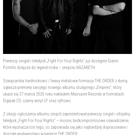
Pierwszy singiel i teledysk „Fight For Your Rights” już dostępne Gianni
Pontillo dołącza do legend rocka – zespołu NAZARETH.
Szwajcarska hardrockowo / heavy metalowa formacja THE ORDER z dumą
ogłasza premierę swojego nowego albumu studyjnego „Empires”, który
ukaże się 27 marca 2026 roku nakładem Massacre Records w formatach:
Digipak CD, czarny winyl LP oraz cyfrowo.
Z okazji ogłoszenia albumu zespół zaprezentował pierwszy singiel i oficjalny
teledysk „Fight For Your Rights” – mocne, bezkompromisowe oświadczenie,
które wyznacza ton tego, co zapowiada się jako najbardziej dopracowane i
dojrzałe wydawnictwo w karierze THE ORDER.