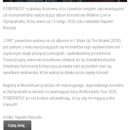
POWERWOLF rozpalają dosłowny stos czwartym singlem zapowiadającym
ich monumentalny nadchodzący album koncertowy Wildlive (Live at
Olympiahalle), który ukaże się 13 lutego 2026 roku nakładem Napalm
Records.
„1589”, pierwotnie wydany na ich albumie nr 1 Wake Up The Wicked (2024),
jest jednym z wielu wyróżniających się momentów tego wydawnictwa live —
ożywionym dzięki płonącej scenografii i spektakularnej pirotechnice.
Towarzyszący utworowi koncertowy teledysk do tej charakterystycznie
chwytliwej hymnicznej kompozycji pozwala nam wszystkim stać się
świadkami widowiska, które wykracza daleko poza zwykły koncert.
Nagrany w Monachium podczas ich imponującego, wyprzedanego koncertu
w Olympiahalle w ramach oszałamiającej trasy Wolfsnächte Tour 2024,
POWERWOLF po raz kolejny udowadniają, że są siłą nie mającą sobie
równych!
źródło: Napalm Records
Czytaj dalej...