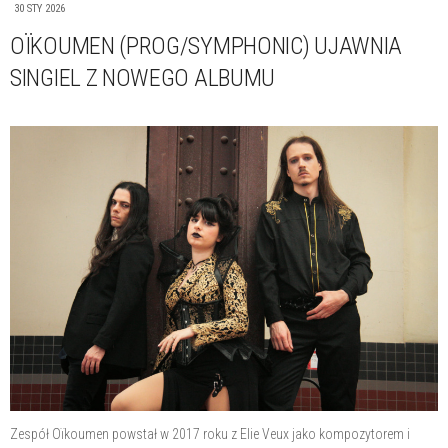
30 STY 2026
OÏKOUMEN (PROG/SYMPHONIC) UJAWNIA
SINGIEL Z NOWEGO ALBUMU
Zespół Oïkoumen powstał w 2017 roku z Elie Veux jako kompozytorem i