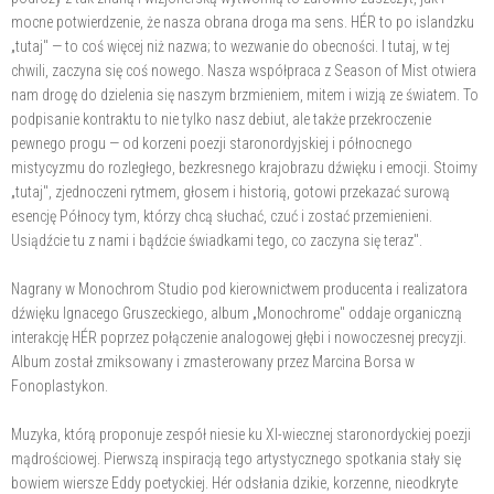
mocne potwierdzenie, że nasza obrana droga ma sens. HÉR to po islandzku
„tutaj" — to coś więcej niż nazwa; to wezwanie do obecności. I tutaj, w tej
chwili, zaczyna się coś nowego. Nasza współpraca z Season of Mist otwiera
nam drogę do dzielenia się naszym brzmieniem, mitem i wizją ze światem. To
podpisanie kontraktu to nie tylko nasz debiut, ale także przekroczenie
pewnego progu — od korzeni poezji staronordyjskiej i północnego
mistycyzmu do rozległego, bezkresnego krajobrazu dźwięku i emocji. Stoimy
„tutaj", zjednoczeni rytmem, głosem i historią, gotowi przekazać surową
esencję Północy tym, którzy chcą słuchać, czuć i zostać przemienieni.
Usiądźcie tu z nami i bądźcie świadkami tego, co zaczyna się teraz".
Nagrany w Monochrom Studio pod kierownictwem producenta i realizatora
dźwięku Ignacego Gruszeckiego, album „Monochrome" oddaje organiczną
interakcję HÉR poprzez połączenie analogowej głębi i nowoczesnej precyzji.
Album został zmiksowany i zmasterowany przez Marcina Borsa w
Fonoplastykon.
Muzyka, którą proponuje zespół niesie ku XI-wiecznej staronordyckiej poezji
mądrościowej. Pierwszą inspiracją tego artystycznego spotkania stały się
bowiem wiersze Eddy poetyckiej. Hér odsłania dzikie, korzenne, nieodkryte