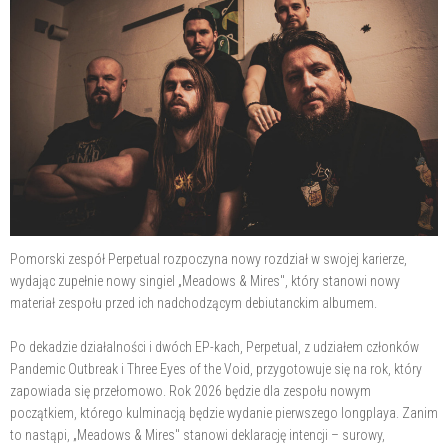
Pomorski zespół Perpetual rozpoczyna nowy rozdział w swojej karierze,
wydając zupełnie nowy singiel „Meadows & Mires", który stanowi nowy
materiał zespołu przed ich nadchodzącym debiutanckim albumem.
Po dekadzie działalności i dwóch EP-kach, Perpetual, z udziałem członków
Pandemic Outbreak i Three Eyes of the Void, przygotowuje się na rok, który
zapowiada się przełomowo. Rok 2026 będzie dla zespołu nowym
początkiem, którego kulminacją będzie wydanie pierwszego longplaya. Zanim
to nastąpi, „Meadows & Mires" stanowi deklarację intencji – surowy,