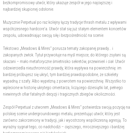
bezkompromisowy utwór, który ukazuje zespół w jego najcięższej i
najbardziej skupionej odsłonie.
Muzycznie Perpetual po raz kolejny łączy tradycje thrash metalu z wpływami
współczesnego hardcore'a. Utwór stał się już stałym elementem koncertów
zespołu, udowadniając swoją siłę i bezpośredniość na scenie.
Tekstowo „Meadows & Mires" porusza tematy zakopanej prawdy... i
zakopanych zwłok. Tytuł przywołuje na myśl miejsce, do którego zsyłani są
skazani – mało metaforyczne śmietnisko sekretów, przewinień i ciał. Utwór
odzwierciedla nieuchronność prawdy, która wypływa na powierzchnię: im
bardziej próbujesz się ukryć, tym bardziej prawdopodobne, że szkielety
wypadną z szafy. Albo wypełzną z powrotem na powierzchnię. Wszystko to
wplecione w historię ukrytego cmentarza, liczącego dziesiątki lat, pełnego
niewinnych ofiar fatalnych decyzji i tragicznych zbiegów okoliczności.
Zespół Perpetual z utworem „Meadows & Mires" potwierdza swoją pozycję na
polskiej scenie undergroundowego metalu, prezentując utwór, który jest
zarówno zakorzeniony w tradycji, jak i wyostrzony współczesną agresją. To
wyraźny sygnał tego, co nadchodzi – cięższego, mroczniejszego i bardziej