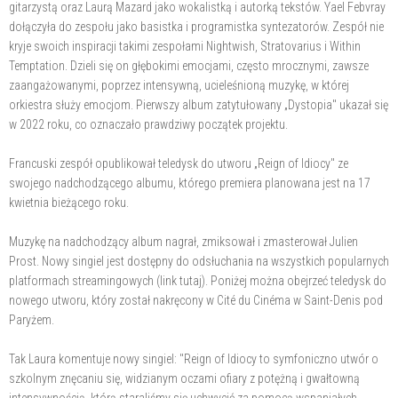
gitarzystą oraz Laurą Mazard jako wokalistką i autorką tekstów. Yael Febvray
dołączyła do zespołu jako basistka i programistka syntezatorów. Zespół nie
kryje swoich inspiracji takimi zespołami Nightwish, Stratovarius i Within
Temptation. Dzieli się on głębokimi emocjami, często mrocznymi, zawsze
zaangażowanymi, poprzez intensywną, ucieleśnioną muzykę, w której
orkiestra służy emocjom. Pierwszy album zatytułowany „Dystopia" ukazał się
w 2022 roku, co oznaczało prawdziwy początek projektu.
Francuski zespół opublikował teledysk do utworu „Reign of Idiocy" ze
swojego nadchodzącego albumu, którego premiera planowana jest na 17
kwietnia bieżącego roku.
Muzykę na nadchodzący album nagrał, zmiksował i zmasterował Julien
Prost. Nowy singiel jest dostępny do odsłuchania na wszystkich popularnych
platformach streamingowych (link tutaj). Poniżej można obejrzeć teledysk do
nowego utworu, który został nakręcony w Cité du Cinéma w Saint-Denis pod
Paryżem.
Tak Laura komentuje nowy singiel: "Reign of Idiocy to symfoniczno utwór o
szkolnym znęcaniu się, widzianym oczami ofiary z potężną i gwałtowną