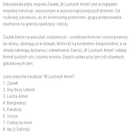
Debiutancka płyta zespołu Zaułek „W Lustrach Anten" jest przeglądem
miejskiej mitologii, zanurzonym w jeziorze najróżniejszych brzmień. Od
rockowej surowości, aż do kosmicznej przestrzeni, grupa przeprowadza
słuchacza na granicę cywilizacji i dziczy.
Zaułek bierze na warsztat codzienność - osiedlowe historie i nocne powroty
do domu, ubierając je w dźwięki, które raz są konkretne i bezpośrednie, a za
chwilę nabierają dystansu i odrealnienia. Całość „W Lustrach Anten" oddaje
klimat pustych ulic i szumu miasta. Zespół ucieka przy tym od sztywnych,
gatunkowych ram.
Lista utworów na płycie "W Lustrach Anten":
1. Zaułek
2. Sny Nocy Letnich
3. Lustra Anten
4. Bangladesz
5. Pandora
6. Szczur
7. Czekaj na mnie
8. Idę (z Safony)