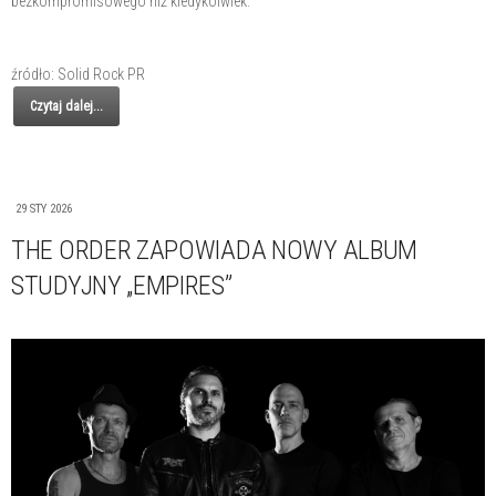
bezkompromisowego niż kiedykolwiek.
źródło: Solid Rock PR
Czytaj dalej...
29 STY 2026
THE ORDER ZAPOWIADA NOWY ALBUM
STUDYJNY „EMPIRES”