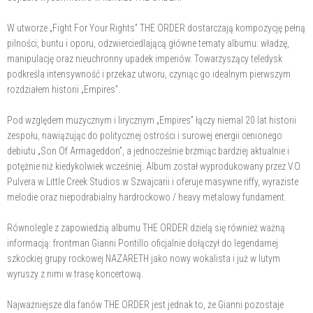
W utworze „Fight For Your Rights” THE ORDER dostarczają kompozycję pełną
pilności, buntu i oporu, odzwierciedlającą główne tematy albumu: władzę,
manipulację oraz nieuchronny upadek imperiów. Towarzyszący teledysk
podkreśla intensywność i przekaz utworu, czyniąc go idealnym pierwszym
rozdziałem historii „Empires”.
Pod względem muzycznym i lirycznym „Empires” łączy niemal 20 lat historii
zespołu, nawiązując do politycznej ostrości i surowej energii cenionego
debiutu „Son Of Armageddon”, a jednocześnie brzmiąc bardziej aktualnie i
potężnie niż kiedykolwiek wcześniej. Album został wyprodukowany przez V.O.
Pulvera w Little Creek Studios w Szwajcarii i oferuje masywne riffy, wyraziste
melodie oraz niepodrabialny hardrockowo / heavy metalowy fundament.
Równolegle z zapowiedzią albumu THE ORDER dzielą się również ważną
informacją: frontman Gianni Pontillo oficjalnie dołączył do legendarnej
szkockiej grupy rockowej NAZARETH jako nowy wokalista i już w lutym
wyruszy z nimi w trasę koncertową.
Najważniejsze dla fanów THE ORDER jest jednak to, że Gianni pozostaje