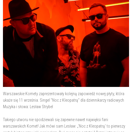
Warszawskie Komety zaprezentowały kolejną zapowiedź nowej płyty, która
ukaże się 11 września. Singel "Noc z Kleopatrą" dla dziennikarzy radiowych
Muzyka i słowa: Lesław Strybel
Takiego utworu nie spodziewali się zapewne nawet najwięksi fani
warszawskich Komet! Jak mówi sam Lesław: „'Noc z Kleopatrą' to pierwszy