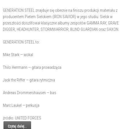
GENERATION STEEL znajduje się obecnie na finiszu produkcji materiału z
producentem Pietem Sielckiem (IRON SAVIOR) w jego studiu. Sielck w
przeszłości doszlifował klasyczne albumy zespołów GAMMA RAY, GRAVE
DIGGER, HEADHUNTER, STORMWARRIOR, BLIND GUARDIAN oraz SAXON.
GENERATION STEEL to:
Mike Stark — wokal
Thilo Herrmann — gitara prowadząca
Jack the Riffer — gitara rytmiczna
Andreas Drommershausen — bas
Marc Laukel — perkusja
źródło: UNITED FORCES
Czytaj dalej...