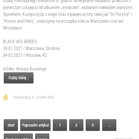
rocka, melodyjnego metalcore'a i glamu. Amerykanie niedawno powrócili z
pierwszym od pięciu lat albumem „Vindicate", wydanym nakładem wytwórni
Spinefarm. Kompozycje z niego oraz największe hity, takie jak "In The End" i
"Knives and Pens", usłyszymy na początku roku w Warszawie oraz we
Wrocławiu!
BLACK VEIL BRIDES
30.01.2027 / Warszawa, Stodoła
04.02.2027 / Wrocław, A2
źródło: Winiary Bookings
Czytaj dalej...
Subskrybuj to źródło RSS
start
Poprzedni artykuł
1
2
3
…