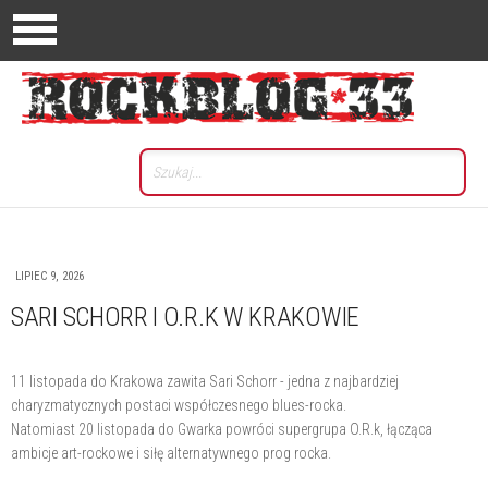
LIPIEC 9, 2026
SARI SCHORR I O.R.K W KRAKOWIE
11 listopada do Krakowa zawita Sari Schorr - jedna z najbardziej
charyzmatycznych postaci współczesnego blues-rocka.
Natomiast 20 listopada do Gwarka powróci supergrupa O.R.k, łącząca
ambicje art-rockowe i siłę alternatywnego prog rocka.