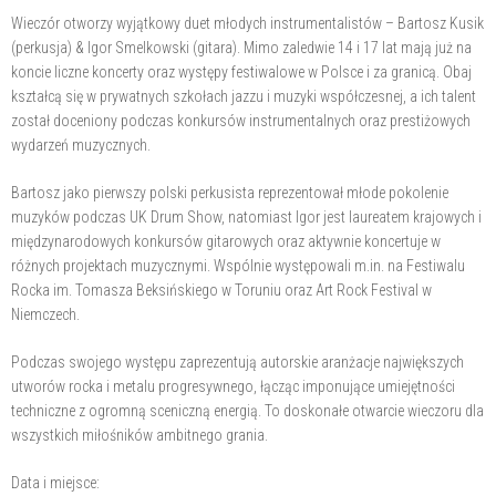
Wieczór otworzy wyjątkowy duet młodych instrumentalistów – Bartosz Kusik
(perkusja) & Igor Smelkowski (gitara). Mimo zaledwie 14 i 17 lat mają już na
koncie liczne koncerty oraz występy festiwalowe w Polsce i za granicą. Obaj
kształcą się w prywatnych szkołach jazzu i muzyki współczesnej, a ich talent
został doceniony podczas konkursów instrumentalnych oraz prestiżowych
wydarzeń muzycznych.
Bartosz jako pierwszy polski perkusista reprezentował młode pokolenie
muzyków podczas UK Drum Show, natomiast Igor jest laureatem krajowych i
międzynarodowych konkursów gitarowych oraz aktywnie koncertuje w
różnych projektach muzycznymi. Wspólnie występowali m.in. na Festiwalu
Rocka im. Tomasza Beksińskiego w Toruniu oraz Art Rock Festival w
Niemczech.
Podczas swojego występu zaprezentują autorskie aranżacje największych
utworów rocka i metalu progresywnego, łącząc imponujące umiejętności
techniczne z ogromną sceniczną energią. To doskonałe otwarcie wieczoru dla
wszystkich miłośników ambitnego grania.
Data i miejsce: