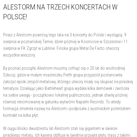
ALESTORM NA TRZECH KONCERTACH W
POLSCE!
Piraci z Alestorm powrócą tego lata na 3 koncerty do Polski i wystąpią: 9
sierpnia w poznańskiej Tamie, dzień później w Kosmosie w Szczecinie i 11
sierpnia w FK Zgrzyt w Lublinie. Fińska grupa Metal De Facto otworzy
wszystkie wieczory.
By poznać początki Alestrom musimy cofnąć się o 20 lat do wschodniej
Szkocji, gdzie w małym miasteczku Perth grupa przyjaciół postanowiła
założyć epicki zespół metalowy, którego utwory miały się skupiać na pirackiej
tematyce. Działając jako Battleheart grupa wydała kilka demówek i zwróciła
na siebie uwagę - początkowo lokalnej publiczności, jednak chwilę później
również renomowanej w gatunku wytwórni Napalm Records. To wtedy
formacja zmieniła nazwę na Alestorm i podpisała z austriackim potentatem
kontrakt na kilka płyt.
W ciągu blisko dwudziestu lat Alestorm stali się gigantem w świecie
pirackiego metalu. Ich kariera obfituje w świetnie przyjęte płyty, trasy z takimi