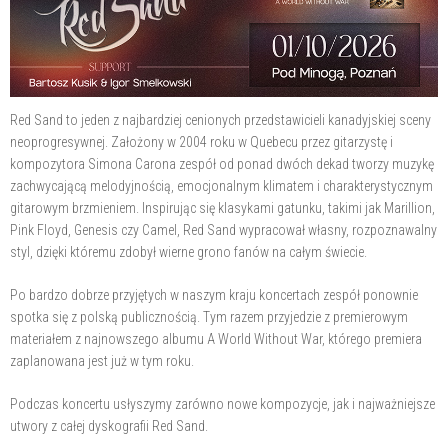
Red Sand to jeden z najbardziej cenionych przedstawicieli kanadyjskiej sceny
neoprogresywnej. Założony w 2004 roku w Quebecu przez gitarzystę i
kompozytora Simona Carona zespół od ponad dwóch dekad tworzy muzykę
zachwycającą melodyjnością, emocjonalnym klimatem i charakterystycznym
gitarowym brzmieniem. Inspirując się klasykami gatunku, takimi jak Marillion,
Pink Floyd, Genesis czy Camel, Red Sand wypracował własny, rozpoznawalny
styl, dzięki któremu zdobył wierne grono fanów na całym świecie.
Po bardzo dobrze przyjętych w naszym kraju koncertach zespół ponownie
spotka się z polską publicznością. Tym razem przyjedzie z premierowym
materiałem z najnowszego albumu A World Without War, którego premiera
zaplanowana jest już w tym roku.
Podczas koncertu usłyszymy zarówno nowe kompozycje, jak i najważniejsze
utwory z całej dyskografii Red Sand.