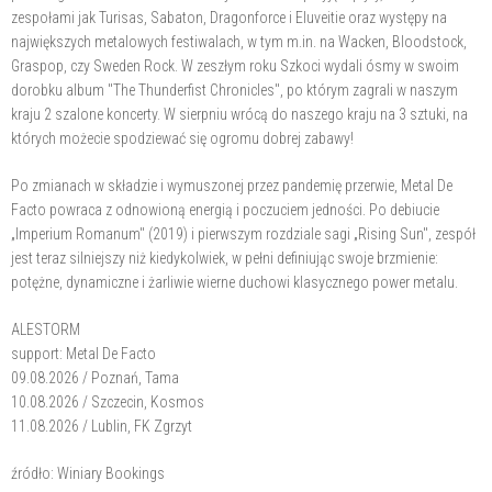
zespołami jak Turisas, Sabaton, Dragonforce i Eluveitie oraz występy na
największych metalowych festiwalach, w tym m.in. na Wacken, Bloodstock,
Graspop, czy Sweden Rock. W zeszłym roku Szkoci wydali ósmy w swoim
dorobku album "The Thunderfist Chronicles", po którym zagrali w naszym
kraju 2 szalone koncerty. W sierpniu wrócą do naszego kraju na 3 sztuki, na
których możecie spodziewać się ogromu dobrej zabawy!
Po zmianach w składzie i wymuszonej przez pandemię przerwie, Metal De
Facto powraca z odnowioną energią i poczuciem jedności. Po debiucie
„Imperium Romanum" (2019) i pierwszym rozdziale sagi „Rising Sun", zespół
jest teraz silniejszy niż kiedykolwiek, w pełni definiując swoje brzmienie:
potężne, dynamiczne i żarliwie wierne duchowi klasycznego power metalu.
ALESTORM
support: Metal De Facto
09.08.2026 / Poznań, Tama
10.08.2026 / Szczecin, Kosmos
11.08.2026 / Lublin, FK Zgrzyt
źródło: Winiary Bookings