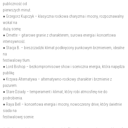
publiczność od
pierwszych minut.
● Grzegorz Kupczyk – klasyczna rockowa charyzma i mocny, rozpoznawalny
wokal na
dużą scenę.
● Ornette – gitarowe granie z charakterem, surowa energia i koncertowa
intensywność.
● Stacja B. – bieszczadzki klimat podkręcony punkowym brzmieniem, idealne
na
festiwalowy tłum.
● Lord Bishop – bezkompromisowe show i sceniczna energia, która napędza
publikę.
● Krzywa Alternatywa – alternatywno-rockowy charakter i brzmienie z
pazurem.
● Stare Dziady – temperament i klimat, który robi atmosferę nie do
podrobienia.
● Raya Bell – koncertowa energia i mocny, nowoczesny drive, który świetnie
siada na
festiwalowej scenie.