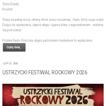
Stare Dziady
Krusher
Gitary na pełnej mocy, refreny, które znasz na pamięć, i tłum, który czuje rocka!
Dołącz do wydarzenia, zaproś ekipę i ogarnij bilety z wyprzedzeniem - widzimy
się pod sceną!
Polskie Radio Rzeszów objęło patronatem medialnym to wydarzenie.
Czytaj dalej...
LUTY 21, 2026
USTRZYCKI FESTIWAL ROCKOWY 2026