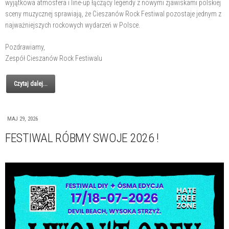
wyjątkowa atmosfera i line-up łączący legendy z nowymi zjawiskami polskiej
sceny muzycznej sprawiają, że Cieszanów Rock Festiwal pozostaje jednym z
najważniejszych rockowych wydarzeń w Polsce.
Pozdrawiamy,
Zespół Cieszanów Rock Festiwalu
Czytaj dalej...
MAJ 29, 2026
FESTIWAL RÓBMY SWOJE 2026 !