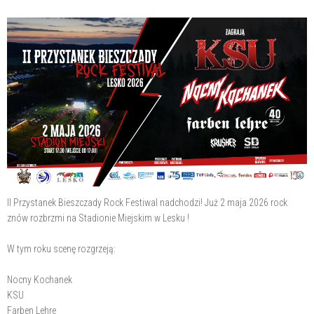
II Przystanek Bieszczady Rock Festiwal nadchodzi! Już 2 maja 2026 rock
znów rozbrzmi na Stadionie Miejskim w Lesku !
W tym roku scenę rozgrzeją:
Nocny Kochanek
KSU
Farben Lehre