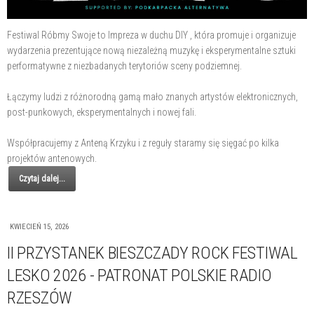
Festiwal Róbmy Swoje to Impreza w duchu DIY , która promuje i organizuje
wydarzenia prezentujące nową niezależną muzykę i eksperymentalne sztuki
performatywne z niezbadanych terytoriów sceny podziemnej.
Łączymy ludzi z różnorodną gamą mało znanych artystów elektronicznych,
post-punkowych, eksperymentalnych i nowej fali.
Współpracujemy z Anteną Krzyku i z reguły staramy się sięgać po kilka
projektów antenowych.
Czytaj dalej...
KWIECIEŃ 15, 2026
II PRZYSTANEK BIESZCZADY ROCK FESTIWAL
LESKO 2026 - PATRONAT POLSKIE RADIO
RZESZÓW