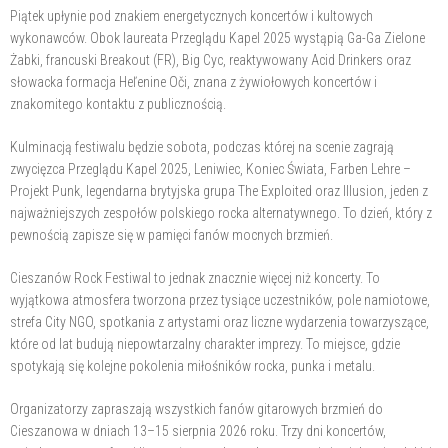
Piątek upłynie pod znakiem energetycznych koncertów i kultowych
wykonawców. Obok laureata Przeglądu Kapel 2025 wystąpią Ga-Ga Zielone
Żabki, francuski Breakout (FR), Big Cyc, reaktywowany Acid Drinkers oraz
słowacka formacja Heľenine Oči, znana z żywiołowych koncertów i
znakomitego kontaktu z publicznością.
Kulminacją festiwalu będzie sobota, podczas której na scenie zagrają
zwycięzca Przeglądu Kapel 2025, Leniwiec, Koniec Świata, Farben Lehre –
Projekt Punk, legendarna brytyjska grupa The Exploited oraz Illusion, jeden z
najważniejszych zespołów polskiego rocka alternatywnego. To dzień, który z
pewnością zapisze się w pamięci fanów mocnych brzmień.
Cieszanów Rock Festiwal to jednak znacznie więcej niż koncerty. To
wyjątkowa atmosfera tworzona przez tysiące uczestników, pole namiotowe,
strefa City NGO, spotkania z artystami oraz liczne wydarzenia towarzyszące,
które od lat budują niepowtarzalny charakter imprezy. To miejsce, gdzie
spotykają się kolejne pokolenia miłośników rocka, punka i metalu.
Organizatorzy zapraszają wszystkich fanów gitarowych brzmień do
Cieszanowa w dniach 13–15 sierpnia 2026 roku. Trzy dni koncertów,