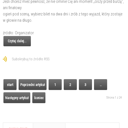
Jeśli chcesz mieć pewność, że nie ominie Cię ani moment „ciszy przed burzą”,
ani finałowy
ogień pod sceną, wybierz bilet na dwa dni i zrób z tego wyjazd, który zostaje
w głowie na długo.
źródło: Organizator
Czytaj dalej...
Subskrybuj to źródło RSS
start
Poprzedni artykuł
1
2
3
…
Strona 1 z 24
Następny artykuł
koniec