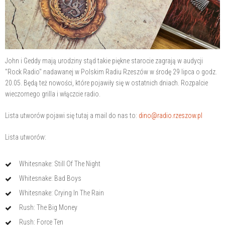
John i Geddy mają urodziny stąd takie piękne starocie zagrają w audycji
"Rock Radio" nadawanej w Polskim Radiu Rzeszów w środę 29 lipca o godz.
20.05. Będą też nowości, które pojawiły się w ostatnich dniach. Rozpalcie
wieczornego grilla i włączcie radio.
Lista utworów pojawi się tutaj a mail do nas to:
dino@radio.rzeszow.pl
Lista utworów:
Whitesnake: Still Of The Night
Whitesnake: Bad Boys
Whitesnake: Crying In The Rain
Rush: The Big Money
Rush: Force Ten