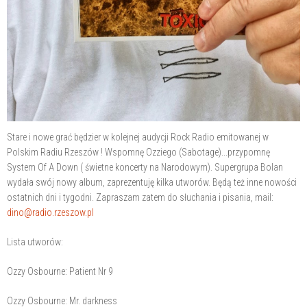
Stare i nowe grać będzier w kolejnej audycji Rock Radio emitowanej w
Polskim Radiu Rzeszów ! Wspomnę Ozziego (Sabotage)...przypomnę
System Of A Down ( świetne koncerty na Narodowym). Supergrupa Bolan
wydała swój nowy album, zaprezentuję kilka utworów. Będą też inne nowości
ostatnich dni i tygodni. Zapraszam zatem do słuchania i pisania, mail:
dino@radio.rzeszow.pl
Lista utworów:
Ozzy Osbourne: Patient Nr 9
Ozzy Osbourne: Mr. darkness