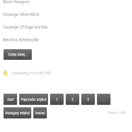
Muse: Hexagons
Savatage: White Witch
Savatage: Of Rage And War
Metallica: Bleeding Me
Czytaj dalej...
Subskrybuj to źródło RSS
start
Poprzedni artykuł
1
2
3
…
Strona 1 z 208
Następny artykuł
koniec