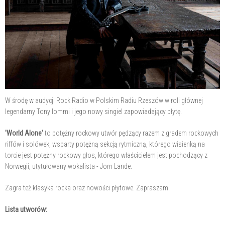
W środę w audycji Rock Radio w Polskim Radiu Rzeszów w roli głównej
legendarny Tony Iommi i jego nowy singiel zapowiadający płytę.
'World Alone'
to potężny rockowy utwór pędzący razem z gradem rockowych
riffów i solówek, wsparty potężną sekcją rytmiczną, którego wisienką na
torcie jest potężny rockowy głos, którego właścicielem jest pochodzący z
Norwegii, utytułowany wokalista - Jorn Lande.
Zagra też klasyka rocka oraz nowości płytowe. Zapraszam.
Lista utworów: