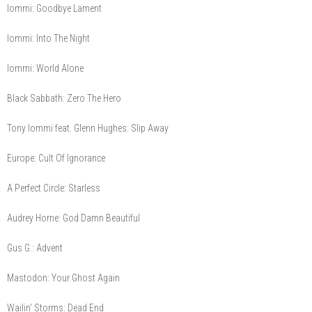
Iommi: Goodbye Lament
Iommi: Into The Night
Iommi: World Alone
Black Sabbath: Zero The Hero
Tony Iommi feat. Glenn Hughes: Slip Away
Europe: Cult Of Ignorance
A Perfect Circle: Starless
Audrey Horne: God Damn Beautiful
Gus G.: Advent
Mastodon: Your Ghost Again
Wailin' Storms: Dead End