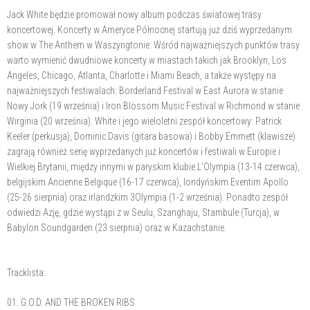
Jack White będzie promował nowy album podczas światowej trasy
koncertowej. Koncerty w Ameryce Północnej startują już dziś wyprzedanym
show w The Anthem w Waszyngtonie. Wśród najważniejszych punktów trasy
warto wymienić dwudniowe koncerty w miastach takich jak Brooklyn, Los
Angeles, Chicago, Atlanta, Charlotte i Miami Beach, a także występy na
najważniejszych festiwalach: Borderland Festival w East Aurora w stanie
Nowy Jork (19 września) i Iron Blossom Music Festival w Richmond w stanie
Wirginia (20 września). White i jego wieloletni zespół koncertowy: Patrick
Keeler (perkusja), Dominic Davis (gitara basowa) i Bobby Emmett (klawisze)
zagrają również serię wyprzedanych już koncertów i festiwali w Europie i
Wielkiej Brytanii, między innymi w paryskim klubie L'Olympia (13-14 czerwca),
belgijskim Ancienne Belgique (16-17 czerwca), londyńskim Eventim Apollo
(25-26 sierpnia) oraz irlandzkim 3Olympia (1-2 września). Ponadto zespół
odwiedzi Azję, gdzie wystąpi z w Seulu, Szanghaju, Stambule (Turcja), w
Babylon Soundgarden (23 sierpnia) oraz w Kazachstanie.
Tracklista:
01. G.O.D. AND THE BROKEN RIBS