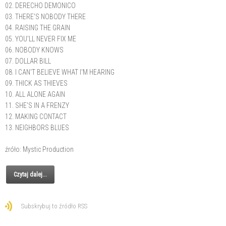
02. DERECHO DEMONICO
03. THERE'S NOBODY THERE
04. RAISING THE GRAIN
05. YOU'LL NEVER FIX ME
06. NOBODY KNOWS
07. DOLLAR BILL
08. I CAN'T BELIEVE WHAT I'M HEARING
09. THICK AS THIEVES
10. ALL ALONE AGAIN
11. SHE'S IN A FRENZY
12. MAKING CONTACT
13. NEIGHBORS BLUES
źróło: Mystic Production
Czytaj dalej...
Subskrybuj to źródło RSS