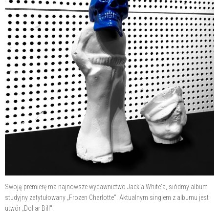
Swoją premierę ma najnowsze wydawnictwo Jack'a White'a, siódmy album
studyjny zatytułowany „Frozen Charlotte". Aktualnym singlem z albumu jest
utwór „Dollar Bill":