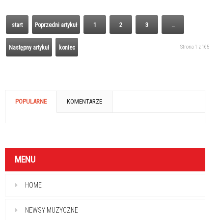
start
Poprzedni artykuł
1
2
3
…
Strona 1 z 165
Następny artykuł
koniec
POPULARNE
KOMENTARZE
MENU
HOME
NEWSY MUZYCZNE