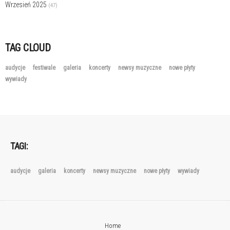
Wrzesień 2025
(47)
TAG CLOUD
audycje
festiwale
galeria
koncerty
newsy muzyczne
nowe płyty
wywiady
TAGI:
audycje
galeria
koncerty
newsy muzyczne
nowe płyty
wywiady
Home