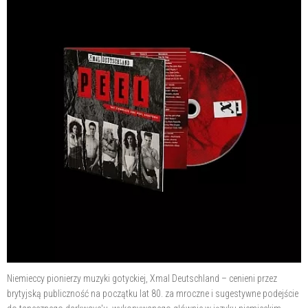
Niemieccy pionierzy muzyki gotyckiej, Xmal Deutschland – cenieni przez
brytyjską publiczność na początku lat 80. za mroczne i sugestywne podejście