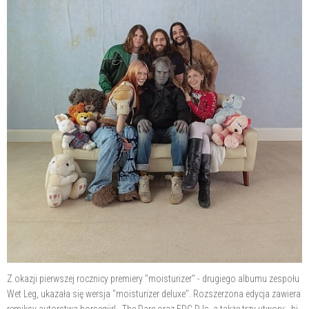
Z okazji pierwszej rocznicy premiery "moisturizer" - drugiego albumu zespołu
Wet Leg, ukazała się wersja "moisturizer deluxe". Rozszerzona edycja zawiera