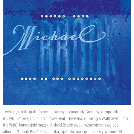
Twórca „infinite guitar" i nominowany do nagrody Grammy kompozytor
muzyki filmowej (m.in. do filmów Heat, The Perks of Being a Wallflower i Into
the Wild), kanadyjski muzyk Michael Brook wydał wznowienie swojego
albumu "Cobalt Blue" z 1992 roku, opublikowanego przez wytwórnię 4AD.