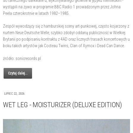
do tanecznego darkwave'u, wykonywanego głównie w języku niemieckim -
wystąpili na żywo w programie BBC Radio 1 prowadzonym przez Johna
Peela czterokrotnie w latach 1982–1985.
Zespół wywodzący się z hamburskiej sceny art-punkowej, często kojarzony z
nurtem Neue Deutsche Welle, szybko zdobył oddaną publiczność w Wielkiej
Brytanii po podpisaniu kontraktu z 4AD oraz licznych trasach koncertowych u
boku takich artystów jak Cocteau Twins, Clan of Xymox i Dead Can Dance.
źródło: sonicrecords.pl
Czytaj dalej...
LIPIEC 22, 2026
WET LEG - MOISTURIZER (DELUXE EDITION)