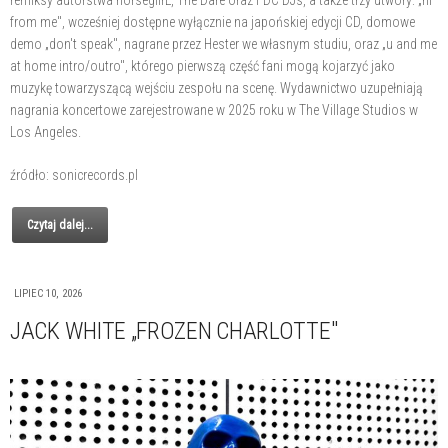
remiksy autorstwa horsegiirL, The Dare oraz FDC DJs, a także trzy utwory: „hi
from me", wcześniej dostępne wyłącznie na japońskiej edycji CD, domowe
demo „don't speak", nagrane przez Hester we własnym studiu, oraz „u and me
at home intro/outro", którego pierwszą część fani mogą kojarzyć jako
muzykę towarzyszącą wejściu zespołu na scenę. Wydawnictwo uzupełniają
nagrania koncertowe zarejestrowane w 2025 roku w The Village Studios w
Los Angeles.
źródło: sonicrecords.pl
Czytaj dalej...
LIPIEC 10, 2026
JACK WHITE „FROZEN CHARLOTTE"