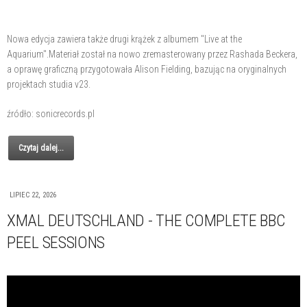
Nowa edycja zawiera także drugi krążek z albumem "Live at the
Aquarium".Materiał został na nowo zremasterowany przez Rashada Beckera,
a oprawę graficzną przygotowała Alison Fielding, bazując na oryginalnych
projektach studia v23.
źródło: sonicrecords.pl
Czytaj dalej...
LIPIEC 22, 2026
XMAL DEUTSCHLAND - THE COMPLETE BBC
PEEL SESSIONS