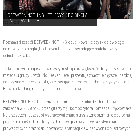
BETWEEN NOTHING - TELEDYSK DO SINGLA
"NO HEAVEN HERE"
fot. press
Poznański zespół BETWEEN NOTHING opublikował teledysk do swojego
najnowszego singla „No Heaven Here", zapowiadający nadchodzący
debiutancki album.
To kompozycja napisana w niższym stroju niż większość dotychczasowego
materiału grupy, utwór „No Heaven Here" prezentuje znacznie cięższe i bardziej
agresywne oblicze zespołu, zachowując jednocześnie charakterystyczne dla
Between Nothing melodyjne harmonie gitarowe.
BETWEEN NOTHING to poznańska formacja melodic death metalowa
założona w 2008 roku przez gitarzystę i kompozytora Tomasza Frąckowiaka.
Na przestrzeni lat zespół wypracował charakterystyczne brzmienie oparte na
połączeniu ciężkich, melodyjnych riffów gitarowych, wyrazistych partii gitar
prowadzących oraz rozbudowanych aranżacji klawiszowych i orkiestrowych.