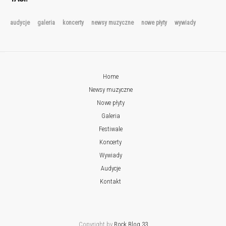
audycje
galeria
koncerty
newsy muzyczne
nowe płyty
wywiady
Home
Newsy muzyczne
Nowe płyty
Galeria
Festiwale
Koncerty
Wywiady
Audycje
Kontakt
Copyright by
Rock Blog 33