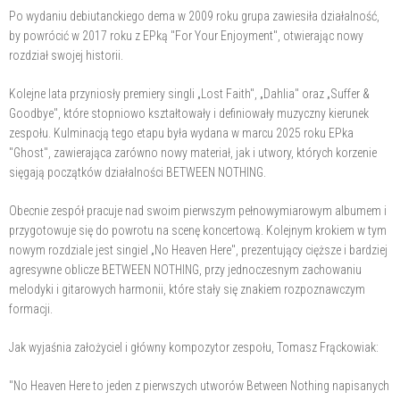
Po wydaniu debiutanckiego dema w 2009 roku grupa zawiesiła działalność,
by powrócić w 2017 roku z EPką "For Your Enjoyment", otwierając nowy
rozdział swojej historii.
Kolejne lata przyniosły premiery singli „Lost Faith", „Dahlia" oraz „Suffer &
Goodbye", które stopniowo kształtowały i definiowały muzyczny kierunek
zespołu. Kulminacją tego etapu była wydana w marcu 2025 roku EPka
"Ghost", zawierająca zarówno nowy materiał, jak i utwory, których korzenie
sięgają początków działalności BETWEEN NOTHING.
Obecnie zespół pracuje nad swoim pierwszym pełnowymiarowym albumem i
przygotowuje się do powrotu na scenę koncertową. Kolejnym krokiem w tym
nowym rozdziale jest singiel „No Heaven Here", prezentujący cięższe i bardziej
agresywne oblicze BETWEEN NOTHING, przy jednoczesnym zachowaniu
melodyki i gitarowych harmonii, które stały się znakiem rozpoznawczym
formacji.
Jak wyjaśnia założyciel i główny kompozytor zespołu, Tomasz Frąckowiak:
"No Heaven Here to jeden z pierwszych utworów Between Nothing napisanych