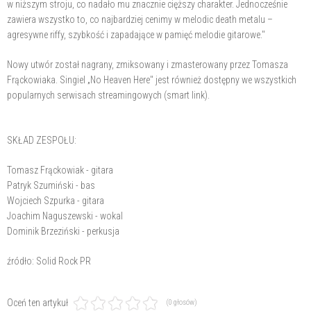
w niższym stroju, co nadało mu znacznie cięższy charakter. Jednocześnie
zawiera wszystko to, co najbardziej cenimy w melodic death metalu –
agresywne riffy, szybkość i zapadające w pamięć melodie gitarowe."
Nowy utwór został nagrany, zmiksowany i zmasterowany przez Tomasza
Frąckowiaka. Singiel „No Heaven Here" jest również dostępny we wszystkich
popularnych serwisach streamingowych (smart link).
SKŁAD ZESPOŁU:
Tomasz Frąckowiak - gitara
Patryk Szumiński - bas
Wojciech Szpurka - gitara
Joachim Naguszewski - wokal
Dominik Brzeziński - perkusja
źródło: Solid Rock PR
Oceń ten artykuł
(0 głosów)