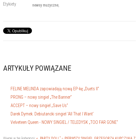
Etykiety
newsy muzyczne
ARTYKUŁY POWIĄZANE
FELINE MELINDA zapowiadają nową EP-kę „Duets II”
PRONG – nowy singiel „The Banner”
ACCEPT – nowy singiel „Save Us”
Darek Dymek. Debiutancki singiel ‘All That I Want’
Velveteen Queen - NOWY SINGIEL / TELEDYSK „TOO FAR GONE”
Więcej w tej kategorii:
« „PARTY DOLL” – PIERWSZY SINGIEL GRZEGORZA KUPCZYKA Z