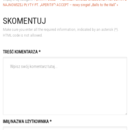
NAJNOWSZEJ PŁYTY PT. „APERITIF”!
ACCEPT – nowy singiel „Balls to the Wall” »
SKOMENTUJ
Make sure you enter all the required information, indicated by an asterisk (*).
HTML code is not allowed.
TREŚĆ KOMENTARZA *
IMIĘ/NAZWA UŻYTKOWNIKA *