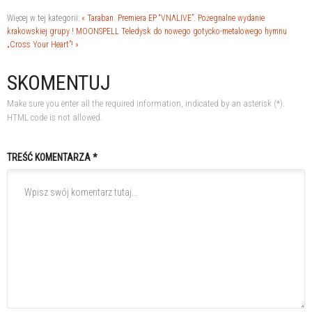
Więcej w tej kategorii:
« Taraban. Premiera EP “VNΛLIVE”. Pożegnalne wydanie
krakowskiej grupy !
MOONSPELL Teledysk do nowego gotycko-metalowego hymnu
„Cross Your Heart”! »
SKOMENTUJ
Make sure you enter all the required information, indicated by an asterisk (*).
HTML code is not allowed.
TREŚĆ KOMENTARZA *