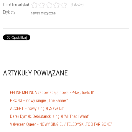
Oceń ten artykuł
(0 głosów)
Etykiety
newsy muzyczne
ARTYKUŁY POWIĄZANE
FELINE MELINDA zapowiadają nową EP-kę „Duets II”
PRONG – nowy singiel „The Banner”
ACCEPT – nowy singiel „Save Us”
Darek Dymek. Debiutancki singiel ‘All That I Want’
Velveteen Queen - NOWY SINGIEL / TELEDYSK „TOO FAR GONE”