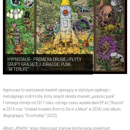
HYPNOSAUR - PREMIERA DRUGIEJ PŁYTY
GRUPY GRAJĄCEJ JURASSIC PUNK
"AFTERLIFE"
Hypnosaur to warszawski kwartet operujący w stylistyce ciężkiego i
melodyjnego rock'n'rolla, który zespół określa mianem „jurassic punk".
Formacja istnieje od 2017 roku i od tego czasu wydała dwie EP-ki ("Illusion"
w 2019 oraz "Undead Invaders Born to Die in a Maze" w 2024) oraz album
długogrający "Doomsday" (2022).
Album „Afterlife" grupy Hypnosaur stanowi kontynuację uniwersum