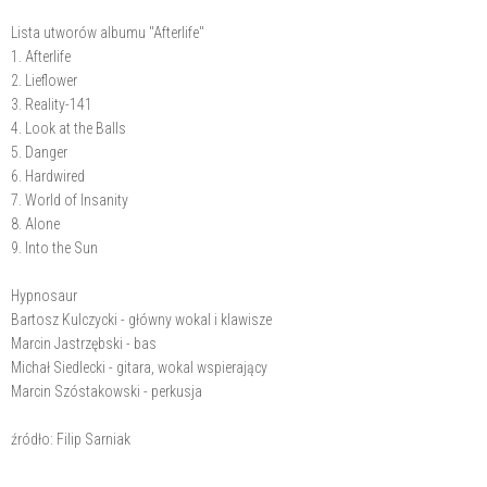
Lista utworów albumu "Afterlife"
1. Afterlife
2. Lieflower
3. Reality-141
4. Look at the Balls
5. Danger
6. Hardwired
7. World of Insanity
8. Alone
9. Into the Sun
Hypnosaur
Bartosz Kulczycki - główny wokal i klawisze
Marcin Jastrzębski - bas
Michał Siedlecki - gitara, wokal wspierający
Marcin Szóstakowski - perkusja
źródło: Filip Sarniak