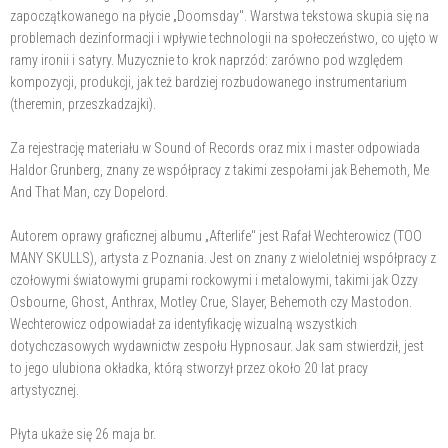
zapoczątkowanego na płycie „Doomsday". Warstwa tekstowa skupia się na
problemach dezinformacji i wpływie technologii na społeczeństwo, co ujęto w
ramy ironii i satyry. Muzycznie to krok naprzód: zarówno pod względem
kompozycji, produkcji, jak też bardziej rozbudowanego instrumentarium
(theremin, przeszkadzajki).
Za rejestrację materiału w Sound of Records oraz mix i master odpowiada
Haldor Grunberg, znany ze współpracy z takimi zespołami jak Behemoth, Me
And That Man, czy Dopelord.
Autorem oprawy graficznej albumu „Afterlife" jest Rafał Wechterowicz (TOO
MANY SKULLS), artysta z Poznania. Jest on znany z wieloletniej współpracy z
czołowymi światowymi grupami rockowymi i metalowymi, takimi jak Ozzy
Osbourne, Ghost, Anthrax, Motley Crue, Slayer, Behemoth czy Mastodon.
Wechterowicz odpowiadał za identyfikację wizualną wszystkich
dotychczasowych wydawnictw zespołu Hypnosaur. Jak sam stwierdził, jest
to jego ulubiona okładka, którą stworzył przez około 20 lat pracy
artystycznej.
Płyta ukaże się 26 maja br.