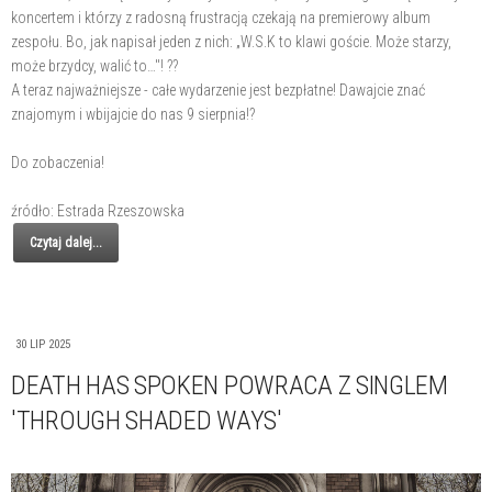
koncertem i którzy z radosną frustracją czekają na premierowy album
zespołu. Bo, jak napisał jeden z nich: „W.S.K to klawi goście. Może starzy,
może brzydcy, walić to…"! ??
A teraz najważniejsze - całe wydarzenie jest bezpłatne! Dawajcie znać
znajomym i wbijajcie do nas 9 sierpnia!?
Do zobaczenia!
źródło: Estrada Rzeszowska
Czytaj dalej...
30 LIP 2025
DEATH HAS SPOKEN POWRACA Z SINGLEM
'THROUGH SHADED WAYS'