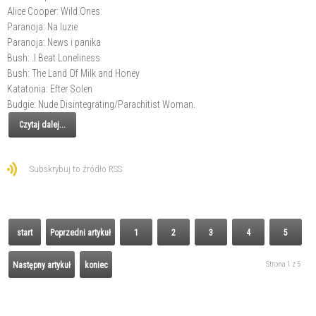
Alice Cooper: Wild Ones
Paranoja: Na luzie
Paranoja: News i panika
Bush: .I Beat Loneliness
Bush: The Land Of Milk and Honey
Katatonia: Efter Solen
Budgie: Nude Disintegrating/Parachitist Woman.
Czytaj dalej...
Subskrybuj to źródło RSS
start
Poprzedni artykuł
1
2
3
4
5
Strona 1 z 5
Następny artykuł
koniec