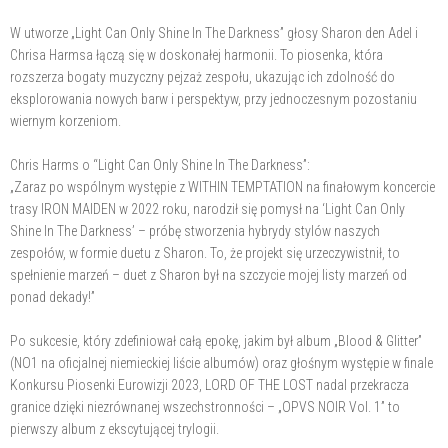
W utworze „Light Can Only Shine In The Darkness” głosy Sharon den Adel i
Chrisa Harmsa łączą się w doskonałej harmonii. To piosenka, która
rozszerza bogaty muzyczny pejzaż zespołu, ukazując ich zdolność do
eksplorowania nowych barw i perspektyw, przy jednoczesnym pozostaniu
wiernym korzeniom.
Chris Harms o “Light Can Only Shine In The Darkness”:
„Zaraz po wspólnym występie z WITHIN TEMPTATION na finałowym koncercie
trasy IRON MAIDEN w 2022 roku, narodził się pomysł na ‘Light Can Only
Shine In The Darkness’ – próbę stworzenia hybrydy stylów naszych
zespołów, w formie duetu z Sharon. To, że projekt się urzeczywistnił, to
spełnienie marzeń – duet z Sharon był na szczycie mojej listy marzeń od
ponad dekady!”
Po sukcesie, który zdefiniował całą epokę, jakim był album „Blood & Glitter”
(NO1 na oficjalnej niemieckiej liście albumów) oraz głośnym występie w finale
Konkursu Piosenki Eurowizji 2023, LORD OF THE LOST nadal przekracza
granice dzięki niezrównanej wszechstronności – „OPVS NOIR Vol. 1” to
pierwszy album z ekscytującej trylogii.