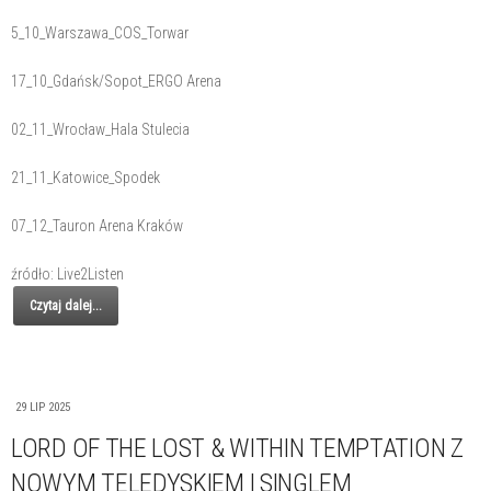
5_10_Warszawa_COS_Torwar
17_10_Gdańsk/Sopot_ERGO Arena
02_11_Wrocław_Hala Stulecia
21_11_Katowice_Spodek
07_12_Tauron Arena Kraków
źródło: Live2Listen
Czytaj dalej...
29 LIP 2025
LORD OF THE LOST & WITHIN TEMPTATION Z
NOWYM TELEDYSKIEM I SINGLEM