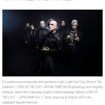
Po wydaniu poruszającego emocjonalnie singla „Light Can Only Shine In The
Darkness”, LORD OF THE LOST i WITHIN TEMPTATION prezentują dziś oficjalny
teledysk. Utwór ten to aktualny singiel z nadchodzącego albumu LORD OF
THE LOST – „OPVS NOIR Vol. 1”, który ukaże się 8 sierpnia 2025 roku
nakładem Napalm Records.