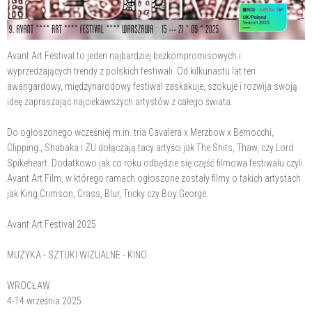
Avant Art Festival to jeden najbardziej bezkompromisowych i
wyprzedzających trendy z polskich festiwali. Od kilkunastu lat ten
awangardowy, międzynarodowy festiwal zaskakuje, szokuje i rozwija swoją
ideę zapraszając najciekawszych artystów z całego świata.
Do ogłoszonego wcześniej m.in. tria Cavalera x Merzbow x Bernocchi,
Clipping., Shabaka i ZU dołączają tacy artyści jak The Shits, Thaw, czy Lord
Spikeheart. Dodatkowo jak co roku odbędzie się część filmowa festiwalu czyli
Avant Art Film, w którego ramach ogłoszone zostały filmy o takich artystach
jak King Crimson, Crass, Blur, Tricky czy Boy George.
Avant Art Festival 2025
MUZYKA - SZTUKI WIZUALNE - KINO
WROCŁAW
4-14 września 2025