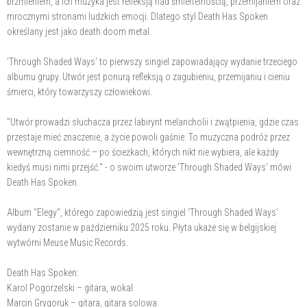
brzmieniem, a ich muzyka jest refleksją nad śmiertelnością, przemijaniem oraz
mrocznymi stronami ludzkich emocji. Dlatego styl Death Has Spoken
określany jest jako death doom metal.
'Through Shaded Ways' to pierwszy singiel zapowiadający wydanie trzeciego
albumu grupy. Utwór jest ponurą refleksją o zagubieniu, przemijaniu i cieniu
śmierci, który towarzyszy człowiekowi.
"Utwór prowadzi słuchacza przez labirynt melancholii i zwątpienia, gdzie czas
przestaje mieć znaczenie, a życie powoli gaśnie. To muzyczna podróż przez
wewnętrzną ciemność – po ścieżkach, których nikt nie wybiera, ale każdy
kiedyś musi nimi przejść." - o swoim utworze 'Through Shaded Ways' mówi
Death Has Spoken.
Album "Elegy", którego zapowiedzią jest singiel 'Through Shaded Ways'
wydany zostanie w październiku 2025 roku. Płyta ukaże się w belgijskiej
wytwórni Meuse Music Records.
Death Has Spoken:
Karol Pogorzelski – gitara, wokal
Marcin Grygoruk – gitara, gitara solowa