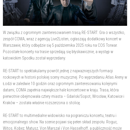
W związku z ogromnym zainteresowaniem trasą RE-START: Gra o wszystko,
zespół COMA, wraz z agencją Live2Listen, ogłaszają dodatkowy koncert w
Warszawie, który odbędzie się 5 października 2025 roku na COS Torwar.
Pozostałe koncerty na trasie sprzedają się błyskawicznie, a występ w
katowickim Spodku został wyprzedany.
RE-START to spektakularny powrót jednej z najważniejszych formacji
rockowych w historii polskiej sceny muzycznej. Po wyprzedaniu Atlas Areny w
Łodzi w zaledwie 10 godzin oraz ogromnym zainteresowaniu kolejnymi
datami, COMA zapełnia największe hale koncertowe w kraju. Trasa, która
pierwotnie obejmowała cztery miasta – Gdańsk/Sopot, Wrocław, Katowice i
Kraków – została właśnie rozszerzona o stolicę.
RE-START to multimedialne widowisko na pograniczu koncertu, teatru i
emocjonalnego show. Na scenie pojawi się pełen skład zespołu: Roguc,
Witos, Kobez, Matusz, Von Marszal i Von Hasselhoff, a publiczność może