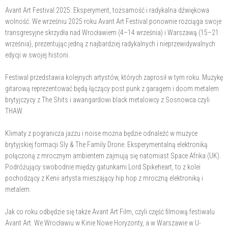
Avant Art Festival 2025: Eksperyment, tożsamość i radykalna dźwiękowa
wolność. We wrześniu 2025 roku Avant Art Festival ponownie rozciąga swoje
transgresyjne skrzydła nad Wrocławiem (4–14 września) i Warszawą (15–21
września), prezentując jedną z najbardziej radykalnych i nieprzewidywalnych
edycji w swojej historii.
Festiwal przedstawia kolejnych artystów, których zaprosił w tym roku. Muzykę
gitarową reprezentować będą łączący post punk z garagem i doom metalem
brytyjczycy z The Shits i awangardowi black metalowcy z Sosnowca czyli
THAW.
Klimaty z pogranicza jazzu i noise można będzie odnaleźć w muzyce
brytyjskiej formacji Sly & The Family Drone. Eksperymentalną elektroniką
połączoną z mrocznym ambientem zajmują się natomiast Space Afrika (UK).
Podróżujący swobodnie między gatunkami Lord Spikeheart, to z kolei
pochodzący z Kenii artysta mieszający hip hop z mroczną elektroniką i
metalem.
Jak co roku odbędzie się także Avant Art Film, czyli część filmową festiwalu
Avant Art. We Wrocławiu w Kinie Nowe Horyzonty, a w Warszawie w U-