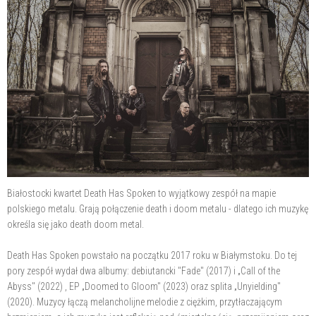
Białostocki kwartet Death Has Spoken to wyjątkowy zespół na mapie
polskiego metalu. Grają połączenie death i doom metalu - dlatego ich muzykę
określa się jako death doom metal.
Death Has Spoken powstało na początku 2017 roku w Białymstoku. Do tej
pory zespół wydał dwa albumy: debiutancki "Fade" (2017) i „Call of the
Abyss" (2022) , EP „Doomed to Gloom" (2023) oraz splita „Unyielding"
(2020). Muzycy łączą melancholijne melodie z ciężkim, przytłaczającym