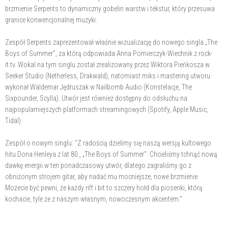
brzmienie Serpents to dynamiczny gobelin warstw i tekstur, który przesuwa
granice konwencjonalnej muzyki.
Zespół Serpents zaprezentował właśnie wizualizację do nowego singla „The
Boys of Summer", za którą odpowiada Anna Pomierczyk-Wiechnik z rock-
it.tv. Wokal na tym singlu został zrealizowany przez Wiktora Pieńkosza w
Seeker Studio (Netherless, Drakwald), natomiast miks i mastering utworu
wykonał Waldemar Jędruszak w Nailbomb Audio (Konstelacje, The
Sixpounder, Scylla). Utwór jest również dostępny do odsłuchu na
najpopularniejszych platformach streamingowych (Spotify, Apple Music,
Tidal)
Zespół o nowym singlu: "Z radością dzielimy się naszą wersją kultowego
hitu Dona Henleya z lat 80., „The Boys of Summer". Chcieliśmy tchnąć nową
dawkę energii w ten ponadczasowy utwór, dlatego zagraliśmy go z
obniżonym strojem gitar, aby nadać mu mocniejsze, nowe brzmienie.
Możecie być pewni, że każdy riff i bit to szczery hołd dla piosenki, którą
kochacie, tyle że z naszym własnym, nowoczesnym akcentem."