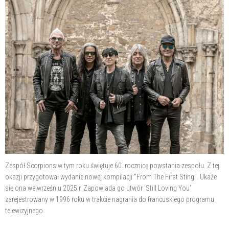
Zespół Scorpions w tym roku świętuje 60. rocznicę powstania zespołu. Z tej
okazji przygotował wydanie nowej kompilacji "From The First Sting". Ukaże
się ona we wrześniu 2025 r. Zapowiada go utwór 'Still Loving You'
zarejestrowany w 1996 roku w trakcie nagrania do francuskiego programu
telewizyjnego.