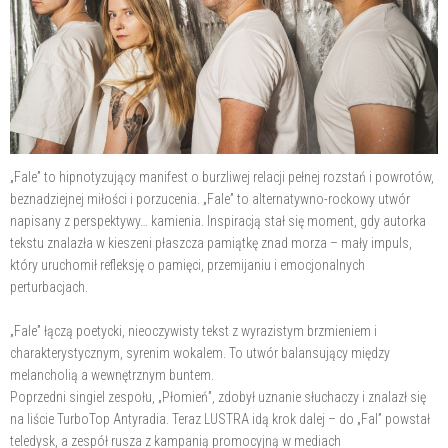
„Fale” to hipnotyzujący manifest o burzliwej relacji pełnej rozstań i powrotów,
beznadziejnej miłości i porzucenia. „Fale” to alternatywno-rockowy utwór
napisany z perspektywy… kamienia. Inspiracją stał się moment, gdy autorka
tekstu znalazła w kieszeni płaszcza pamiątkę znad morza – mały impuls,
który uruchomił refleksję o pamięci, przemijaniu i emocjonalnych
perturbacjach.
„Fale” łączą poetycki, nieoczywisty tekst z wyrazistym brzmieniem i
charakterystycznym, syrenim wokalem. To utwór balansujący między
melancholią a wewnętrznym buntem.
Poprzedni singiel zespołu, „Płomień”, zdobył uznanie słuchaczy i znalazł się
na liście TurboTop Antyradia. Teraz LUSTRA idą krok dalej – do „Fal” powstał
teledysk, a zespół rusza z kampanią promocyjną w mediach