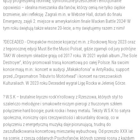
łączy progresywną technikę, symfoniczne przestrzenie i emocjonalne
opowieści – idealna mieszanka dla fanów, którzy cenią nie tylko ciężkie
brzmienie, ale i refleksję. Zagrali m.in. w Webster Hall, dotarli do finału
Emergenzy, zajęli 2. miejsce w amerykańskim finale Wacken Battle 2024! W
tym roku świętują także własne 20-lecie, a my świętujemy razem z nimi!
?DECEADED - Chłopaków możecie kojarzyć m.in. z Rockowej Nocy 2023 oraz
z tegorocznej edycji Must Be the Music Polsat, gdzie zgarnęli od jury potrójne
TAK! W obecnym składzie grają od 2017 roku. W 2021 wydali album „The Sole
Destroyer”, który promowali trasą koncertową po całej Polsce. Na swoim
koncie mają m.in.: koncert w audycji „Makakofonia” w AntyRadiu, support
przed „Orgasmatron Tribute to Motörhead” i koncert na rzeszowskich
Kulturaliach. W 2023 roku Deceaded wygrał Ligę Rocka w Jeleniej Górze.
? W.S.K – brutalnie liryczni rock’n’rollowcy z Rzeszowa, których styl to
szaleńczo melodyjne i smakowite niczym pierogi z tłuczonym szkłem
połączenie hard boogie, punk rocka i heavy metalu. Teksty W.S.K to satyra
społeczna, ironiczny opis rzeczywistości i absurdalny dowcip, co w
połączeniu z energetyczną muzyką daje piorunującą, trudną do
zaszufladkowania koncertową mieszankę wybuchową. Od przeszło XXX lat
na scenie, z rzeszą oddanych Psychofanów, których szeregi rosną z każdym