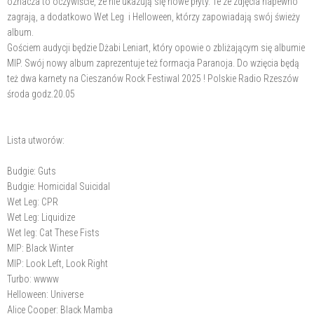
oznacza to oczywiście, że nie ukazują się nowe płyty. Te ze zdjęcia napewno
zagrają, a dodatkowo Wet Leg i Helloween, którzy zapowiadają swój świeży
album.
Gościem audycji będzie Dżabi Leniart, który opowie o zbliżającym się albumie
MIP. Swój nowy album zaprezentuje też formacja Paranoja. Do wzięcia będą
też dwa karnety na Cieszanów Rock Festiwal 2025 ! Polskie Radio Rzeszów
środa godz.20.05
Lista utworów:
Budgie: Guts
Budgie: Homicidal Suicidal
Wet Leg: CPR
Wet Leg: Liquidize
Wet leg: Cat These Fists
MIP: Black Winter
MIP: Look Left, Look Right
Turbo: wwww
Helloween: Universe
Alice Cooper: Black Mamba