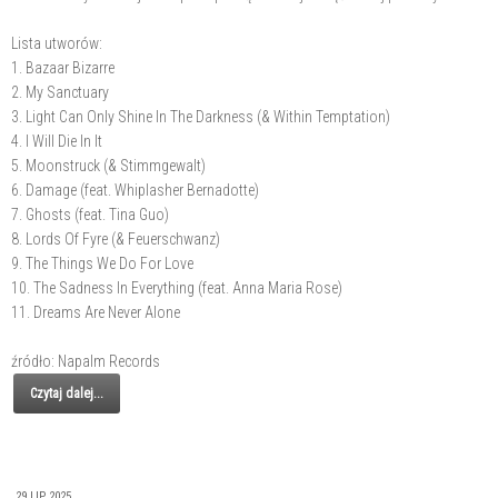
Lista utworów:
1. Bazaar Bizarre
2. My Sanctuary
3. Light Can Only Shine In The Darkness (& Within Temptation)
4. I Will Die In It
5. Moonstruck (& Stimmgewalt)
6. Damage (feat. Whiplasher Bernadotte)
7. Ghosts (feat. Tina Guo)
8. Lords Of Fyre (& Feuerschwanz)
9. The Things We Do For Love
10. The Sadness In Everything (feat. Anna Maria Rose)
11. Dreams Are Never Alone
źródło: Napalm Records
Czytaj dalej...
29 LIP 2025