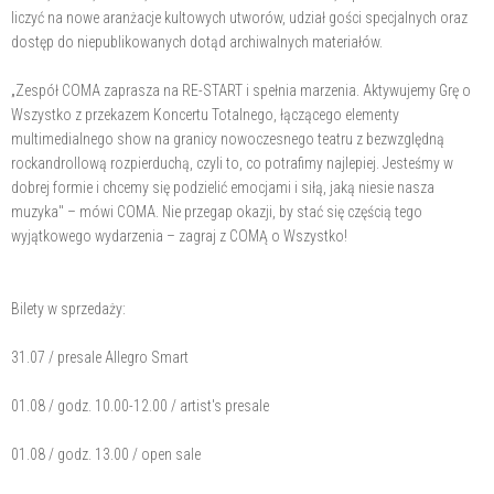
liczyć na nowe aranżacje kultowych utworów, udział gości specjalnych oraz
dostęp do niepublikowanych dotąd archiwalnych materiałów.
„Zespół COMA zaprasza na RE-START i spełnia marzenia. Aktywujemy Grę o
Wszystko z przekazem Koncertu Totalnego, łączącego elementy
multimedialnego show na granicy nowoczesnego teatru z bezwzględną
rockandrollową rozpierduchą, czyli to, co potrafimy najlepiej. Jesteśmy w
dobrej formie i chcemy się podzielić emocjami i siłą, jaką niesie nasza
muzyka" – mówi COMA. Nie przegap okazji, by stać się częścią tego
wyjątkowego wydarzenia – zagraj z COMĄ o Wszystko!
Bilety w sprzedaży:
31.07 / presale Allegro Smart
01.08 / godz. 10.00-12.00 / artist's presale
01.08 / godz. 13.00 / open sale