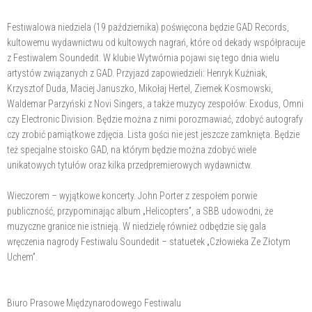
Festiwalowa niedziela (19 października) poświęcona będzie GAD Records,
kultowemu wydawnictwu od kultowych nagrań, które od dekady współpracuje
z Festiwalem Soundedit. W klubie Wytwórnia pojawi się tego dnia wielu
artystów związanych z GAD. Przyjazd zapowiedzieli: Henryk Kuźniak,
Krzysztof Duda, Maciej Januszko, Mikołaj Hertel, Ziemek Kosmowski,
Waldemar Parzyński z Novi Singers, a także muzycy zespołów: Exodus, Omni
czy Electronic Division. Będzie można z nimi porozmawiać, zdobyć autografy
czy zrobić pamiątkowe zdjęcia. Lista gości nie jest jeszcze zamknięta. Będzie
też specjalne stoisko GAD, na którym będzie można zdobyć wiele
unikatowych tytułów oraz kilka przedpremierowych wydawnictw.
Wieczorem – wyjątkowe koncerty. John Porter z zespołem porwie
publiczność, przypominając album „Helicopters”, a SBB udowodni, że
muzyczne granice nie istnieją. W niedzielę również odbędzie się gala
wręczenia nagrody Festiwalu Soundedit – statuetek „Człowieka Ze Złotym
Uchem”.
Biuro Prasowe Międzynarodowego Festiwalu