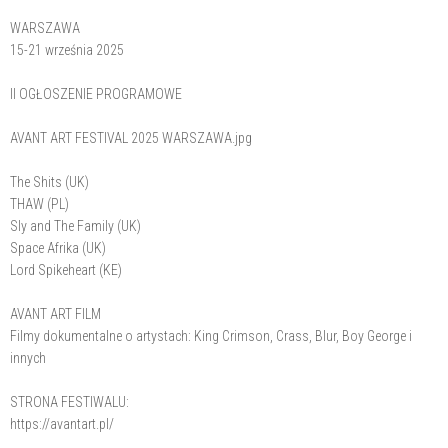
WARSZAWA
15-21 września 2025
II OGŁOSZENIE PROGRAMOWE
AVANT ART FESTIVAL 2025 WARSZAWA.jpg
The Shits (UK)
THAW (PL)
Sly and The Family (UK)
Space Afrika (UK)
Lord Spikeheart (KE)
AVANT ART FILM
Filmy dokumentalne o artystach: King Crimson, Crass, Blur, Boy George i
innych
STRONA FESTIWALU:
https://avantart.pl/