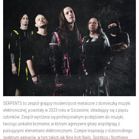
SERPENTS to zespół grający modern/post-metalcore z domieszką muzyki
elektronicznej, powstały w 2023 roku w Szczecinie, składający się z pięciu
członków. Zespół wyróżnia się profesjonalnym podejściem do muzyki,
tworząc unikalne brzmienie, w którym agresywne gitary współgrają z
pulsującymi elementami elektronicznymi. Czerpie inspirację z różnorodnego
spektrum wpływów, w tym takich jak Nine Inch Nails, Spiritbox i Northlane,