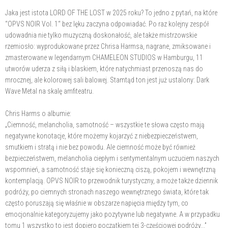
Jaka jest istota LORD OF THE LOST w 2025 roku? To jedno z pytań, na które
“OPVS NOIR Vol. 1“ bez lęku zaczyna odpowiadać. Po raz kolejny zespół
udowadnia nie tylko muzyczną doskonałość, ale także mistrzowskie
rzemiosło: wyprodukowane przez Chrisa Harmsa, nagrane, zmiksowane i
zmasterowane w legendarnym CHAMELEON STUDIOS w Hamburgu, 11
utworów uderza z siłą i blaskiem, które natychmiast przenoszą nas do
mrocznej, ale kolorowej sali balowej. Stamtąd ton jest już ustalony: Dark
Wave Metal na skalę amfiteatru.
Chris Harms o albumie:
„Ciemność, melancholia, samotność – wszystkie te słowa często mają
negatywne konotacje, które możemy kojarzyć z niebezpieczeństwem,
smutkiem i stratą i nie bez powodu. Ale ciemność może być również
bezpieczeństwem, melancholia ciepłym i sentymentalnym uczuciem naszych
wspomnień, a samotność staje się konieczną ciszą, pokojem i wewnętrzną
kontemplacją. OPVS NOIR to przewodnik turystyczny, a może także dziennik
podróży, po ciemnych stronach naszego wewnętrznego świata, które tak
często poruszają się właśnie w obszarze napięcia między tym, co
emocjonalnie kategoryzujemy jako pozytywne lub negatywne. A w przypadku
tomu 1 wszystko to jest dopiero początkiem tej 3-częściowej podróży...”