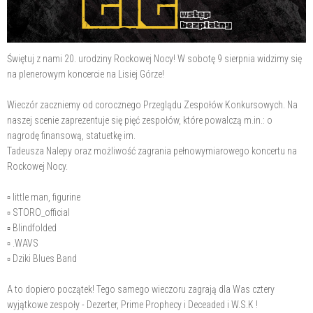
Świętuj z nami 20. urodziny Rockowej Nocy! W sobotę 9 sierpnia widzimy się
na plenerowym koncercie na Lisiej Górze!
Wieczór zaczniemy od corocznego Przeglądu Zespołów Konkursowych. Na
naszej scenie zaprezentuje się pięć zespołów, które powalczą m.in.: o
nagrodę finansową, statuetkę im.
Tadeusza Nalepy oraz możliwość zagrania pełnowymiarowego koncertu na
Rockowej Nocy.
▫️ little man, figurine
▫️ STORO_official
▫️ Blindfolded
▫️ .WAVS
▫️ Dziki Blues Band
A to dopiero początek! Tego samego wieczoru zagrają dla Was cztery
wyjątkowe zespoły - Dezerter, Prime Prophecy i Deceaded i W.S.K !