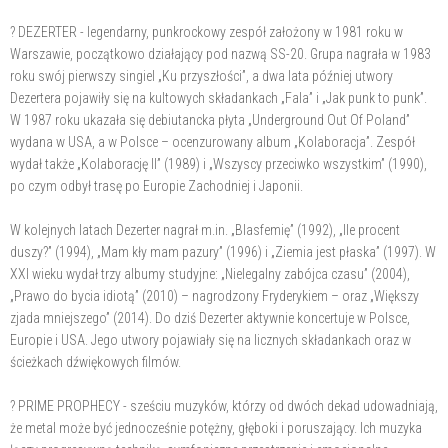
? DEZERTER - legendarny, punkrockowy zespół założony w 1981 roku w
Warszawie, początkowo działający pod nazwą SS-20. Grupa nagrała w 1983
roku swój pierwszy singiel „Ku przyszłości”, a dwa lata później utwory
Dezertera pojawiły się na kultowych składankach „Fala” i „Jak punk to punk”.
W 1987 roku ukazała się debiutancka płyta „Underground Out Of Poland”
wydana w USA, a w Polsce – ocenzurowany album „Kolaboracja”. Zespół
wydał także „Kolaborację II” (1989) i „Wszyscy przeciwko wszystkim” (1990),
po czym odbył trasę po Europie Zachodniej i Japonii.
W kolejnych latach Dezerter nagrał m.in. „Blasfemię” (1992), „Ile procent
duszy?” (1994), „Mam kły mam pazury” (1996) i „Ziemia jest płaska” (1997). W
XXI wieku wydał trzy albumy studyjne: „Nielegalny zabójca czasu” (2004),
„Prawo do bycia idiotą” (2010) – nagrodzony Fryderykiem – oraz „Większy
zjada mniejszego” (2014). Do dziś Dezerter aktywnie koncertuje w Polsce,
Europie i USA. Jego utwory pojawiały się na licznych składankach oraz w
ścieżkach dźwiękowych filmów.
? PRIME PROPHECY - sześciu muzyków, którzy od dwóch dekad udowadniają,
że metal może być jednocześnie potężny, głęboki i poruszający. Ich muzyka