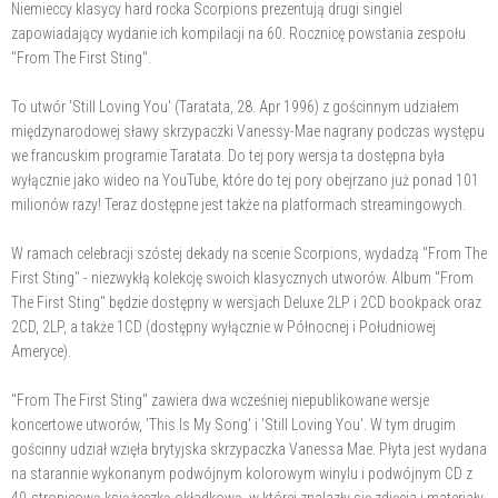
Niemieccy klasycy hard rocka Scorpions prezentują drugi singiel
zapowiadający wydanie ich kompilacji na 60. Rocznicę powstania zespołu
"From The First Sting".
To utwór 'Still Loving You' (Taratata, 28. Apr 1996) z gościnnym udziałem
międzynarodowej sławy skrzypaczki Vanessy-Mae nagrany podczas występu
we francuskim programie Taratata. Do tej pory wersja ta dostępna była
wyłącznie jako wideo na YouTube, które do tej pory obejrzano już ponad 101
milionów razy! Teraz dostępne jest także na platformach streamingowych.
W ramach celebracji szóstej dekady na scenie Scorpions, wydadzą "From The
First Sting" - niezwykłą kolekcję swoich klasycznych utworów. Album "From
The First Sting" będzie dostępny w wersjach Deluxe 2LP i 2CD bookpack oraz
2CD, 2LP, a także 1CD (dostępny wyłącznie w Północnej i Południowej
Ameryce).
"From The First Sting" zawiera dwa wcześniej niepublikowane wersje
koncertowe utworów, 'This Is My Song' i 'Still Loving You'. W tym drugim
gościnny udział wzięła brytyjska skrzypaczka Vanessa Mae. Płyta jest wydana
na starannie wykonanym podwójnym kolorowym winylu i podwójnym CD z
40-stronicową książeczką okładkową, w której znalazły się zdjęcia i materiały