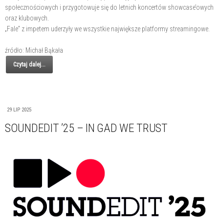
społecznościowych i przygotowuje się do letnich koncertów showcase’owych
oraz klubowych.
„Fale” z impetem uderzyły we wszystkie największe platformy streamingowe.
źródło: Michał Bąkała
Czytaj dalej...
29 LIP 2025
SOUNDEDIT ’25 – IN GAD WE TRUST