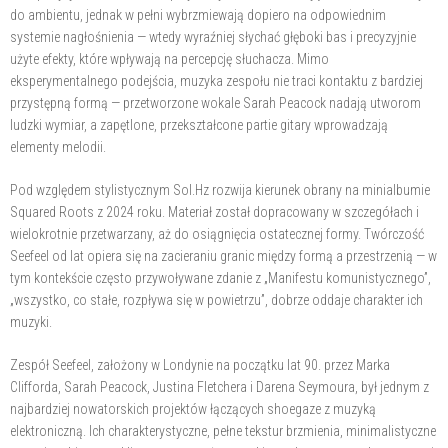
do ambientu, jednak w pełni wybrzmiewają dopiero na odpowiednim
systemie nagłośnienia — wtedy wyraźniej słychać głęboki bas i precyzyjnie
użyte efekty, które wpływają na percepcję słuchacza. Mimo
eksperymentalnego podejścia, muzyka zespołu nie traci kontaktu z bardziej
przystępną formą — przetworzone wokale Sarah Peacock nadają utworom
ludzki wymiar, a zapętlone, przekształcone partie gitary wprowadzają
elementy melodii.
Pod względem stylistycznym Sol.Hz rozwija kierunek obrany na minialbumie
Squared Roots z 2024 roku. Materiał został dopracowany w szczegółach i
wielokrotnie przetwarzany, aż do osiągnięcia ostatecznej formy. Twórczość
Seefeel od lat opiera się na zacieraniu granic między formą a przestrzenią — w
tym kontekście często przywoływane zdanie z „Manifestu komunistycznego”,
„wszystko, co stałe, rozpływa się w powietrzu”, dobrze oddaje charakter ich
muzyki.
Zespół Seefeel, założony w Londynie na początku lat 90. przez Marka
Clifforda, Sarah Peacock, Justina Fletchera i Darena Seymoura, był jednym z
najbardziej nowatorskich projektów łączących shoegaze z muzyką
elektroniczną. Ich charakterystyczne, pełne tekstur brzmienia, minimalistyczne