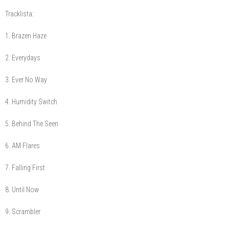
Tracklista:
1. Brazen Haze
2. Everydays
3. Ever No Way
4. Humidity Switch
5. Behind The Seen
6. AM Flares
7. Falling First
8. Until Now
9. Scrambler