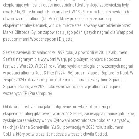
eksplorując rytmiczne i quasi-industrialne tekstury. Jego zapowiedzią były
dwa EP-ki, Starethrough i Fracture/Tied. W 1996 roku w Rephlex wydano 6-
utworowy mini-album (Ch-Vox)", który pokazał jeszcze bardziej
eksperymentalny kierunek, w dużej mierze zrealizowany samodzielnie przez
Marka Clifforda. Był on zapowiedzią jego późniejszych nagrań dla Warp pod
pseudonimami Woodenspoon i Disjecta.
Seefeel zawiesili działalność w 1997 roku, a powrócili w 2011 z albumem
Seefeel nagranym dla wytwórni Warp, po głośnym koncercie podczas
festiwalu Warp20. W 2021 roku Warp wydał antologię ich wczesnych nagrań
w postaci albumu Rupt & Flex (1994 - 96) oraz mixtape’u Rapture To Rupt. W
zespół 2024 roku zespół powrócił z minialbumami Everything Squared i
Squared Roots, a w 2025 roku wznowiono reedycje albumu Quique i
wczesnych EP (Pure/Impure).
Od dawna postrzegana jako połączenie muzyki elektronicznej i
eksperymentalnej gitarowej, twórczość Seefeel, zacierająca granice gatunków,
zyskuje coraz większy wpływ. Cytowani przez młodsze pokolenie artystów,
takich jak Maria Somerville i Yu Su, powracają w 2026 roku z albumem
Sol.Hz, który potwierdza, że nadeszła wreszcie chwila Seefeel.