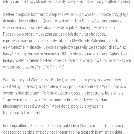
rytmy i ambientowy klimat wyznaczyły nowy kierunek w muzyce alternatywnej.
Seefeel podpisał kontrakt z Warp w 1994 roku po wydaniu dobrze przyjętego
debiutanckiego albumu Quique w wytwórni Too Pure (wówczas znanej z
wczesnych wydawnictw takich artystów jak PJ Harvey czy Stereolab).
Początkowo prasa muzyczna zaliczała ich do nurtu shoegaze,
reprezentowanego przez zespoły takie jak My Bloody Valentine, ale ich
elektroniczne inklinacje i użycie samplerów sprawiły, że zaczęto ich również
łączyć z rodzącym się brzmieniem IDM. To skojarzenie wzmocnił Aphex Twin,
będący wielkim fanem Seefeel, który za darmo stworzył dwa różne remiksy ich
wczesnego utworu „Time To Find Me”.
Współzałożyciel Warp, Steve Beckett, wspominał w jednym z wywiadów:
„Seefeel byli pierwszym zespołem, który podpisał kontrakt z Warp, mając w
swoim składzie gitary... To była odważna decyzja z ich strony, bo stali się
'starszym rodzeństwem' w rodzinie i zebrali wiele krytyki za złamanie
niepisanych zasad wytwórni, która do tej pory była wyłącznie
taneczna/elektroniczna”.
Ich drugi album, Succour, ukazał się nakładem Warp w marcu 1995 roku i
odszedł od bardziej melodyjnego, opartego na gitarach brzmienia debiutu,