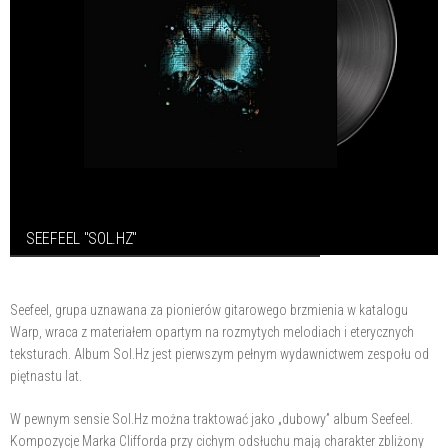
SEEFEEL "SOL.HZ"
Seefeel, grupa uznawana za pionierów gitarowego brzmienia w katalogu
Warp, wraca z materiałem opartym na rozmytych melodiach i eterycznych
teksturach. Album Sol.Hz jest pierwszym pełnym wydawnictwem zespołu od
piętnastu lat.
W pewnym sensie Sol.Hz można traktować jako „dubowy” album Seefeel.
Kompozycje Marka Clifforda przy cichym odsłuchu mają charakter zbliżony