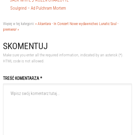
JACK WHITE „FROZEN CHARLOTTE"
Soulgrind – Ad Pulchram Mortem
Więcej w tej kategorii:
« Alcantara - In Concert
Nowe wydawnictwo Lunatic Soul -
premiera! »
SKOMENTUJ
Make sure you enter all the required information, indicated by an asterisk (*).
HTML code is not allowed.
TREŚĆ KOMENTARZA *