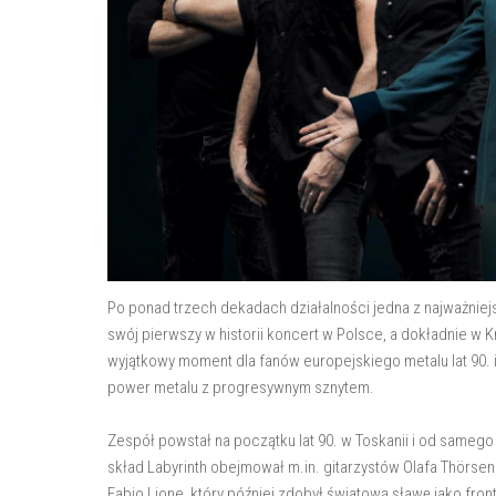
Po ponad trzech dekadach działalności jedna z najważniejs
swój pierwszy w historii koncert w Polsce, a dokładnie w 
wyjątkowy moment dla fanów europejskiego metalu lat 90. 
power metalu z progresywnym sznytem.
Zespół powstał na początku lat 90. w Toskanii i od sameg
skład Labyrinth obejmował m.in. gitarzystów Olafa Thörsen
Fabio Lione, który później zdobył światową sławę jako fro