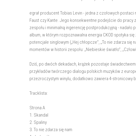
egrał producent Tobias Levin - jedna z czołowych postaci 
Faust czy Kante. Jego konsekwentne podejście do pracy z 
zespołu i minimalną ingerencję postprodukcyjną - nadało pły
album, w którym rozpoznawalna energia CKOD spotyka się z
potencjale singlowym („Hej chłopcze”, „To nie zdarza się n
momentów w historii zespołu: „Niebieskie światło”, „Człow
Dziś, po dwóch dekadach, krążek pozostaje świadectwem a
przykładów twórczego dialogu polskich muzyków z europe
przezroczystym winylu, dodatkowo zawiera 4-stronicowy b
Tracklista:
Strona A
1. Skandal
2. Spaliny
3. To nie zdarza się nam