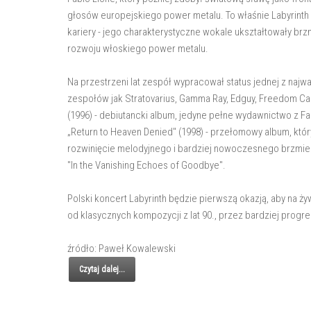
głosów europejskiego power metalu. To właśnie Labyrint
kariery - jego charakterystyczne wokale ukształtowały brz
rozwoju włoskiego power metalu.
Na przestrzeni lat zespół wypracował status jednej z najw
zespołów jak Stratovarius, Gamma Ray, Edguy, Freedom Cal
(1996) - debiutancki album, jedyne pełne wydawnictwo z F
„Return to Heaven Denied" (1998) - przełomowy album, któr
rozwinięcie melodyjnego i bardziej nowoczesnego brzmieni
"In the Vanishing Echoes of Goodbye".
Polski koncert Labyrinth będzie pierwszą okazją, aby na ż
od klasycznych kompozycji z lat 90., przez bardziej progr
źródło: Paweł Kowalewski
Czytaj dalej...