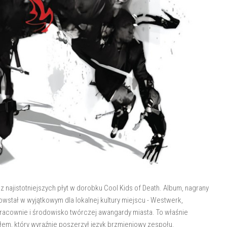
z najistotniejszych płyt w dorobku Cool Kids of Death. Album, nagrany
owstał w wyjątkowym dla lokalnej kultury miejscu - Westwerk,
pracownie i środowisko twórczej awangardy miasta. To właśnie
em, który wyraźnie poszerzył język brzmieniowy zespołu.