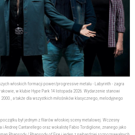
zych włoskich formacji power/progressive metalu - Labyrinth - zagra
Krakowie, w klubie Hype Park 14 listopada 2026. Wydarzenie stanowi
i 2000., a także dla wszystkich miłośników klasycznego, melodyjnego
o początku był jednym z filarów włoskiej sceny metalowej. Wczesny
a i Andreę Cantarellego oraz wokalistę Fabio Tordiglione, znanego jako
ntman Rhapsody / Rhapsody of Fire i jeden z najbardziej rozpoznawalnych