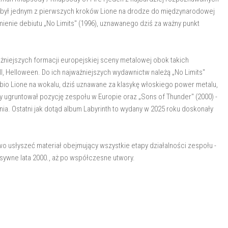
h był jednym z pierwszych kroków Lione na drodze do międzynarodowej
mienie debiutu „No Limits" (1996), uznawanego dziś za ważny punkt
ażniejszych formacji europejskiej sceny metalowej obok takich
l, Helloween. Do ich najważniejszych wydawnictw należą „No Limits"
abio Lione na wokalu, dziś uznawane za klasykę włoskiego power metalu,
y ugruntował pozycję zespołu w Europie oraz „Sons of Thunder" (2000) -
a. Ostatni jak dotąd album Labyrinth to wydany w 2025 roku doskonały
ywo usłyszeć materiał obejmujący wszystkie etapy działalności zespołu -
esywne lata 2000., aż po współczesne utwory.