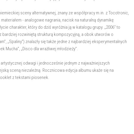
niemieckiej sceny alternatywnej, znany ze współpracy m.in. z Tocotronic,
materiałem - analogowe nagrania, nacisk na naturalną dynamikę
cie charakter, który do dziś wyróżnia ją w katalogu grupy. „2006” to
 bardziej rozwiniętą strukturą kompozycyjną, a obok utworów o
am”, „Spaliny”) znalazły się także jedne z najbardziej eksperymentalnych
iek Mucha”, „Disco dla wrażliwej młodzieży”.
rtystycznej odwagi i jednocześnie jednym z najważniejszych
jską sceną niezależną. Rocznicowa edycja albumu ukaże się na
ooklet z tekstami piosenek.