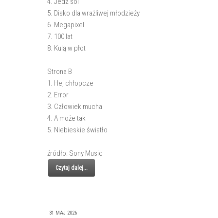
4. Jedz sól
5. Disko dla wrażliwej młodzieży
6. Megapixel
7. 100 lat
8. Kulą w płot
Strona B
1. Hej chłopcze
2. Error
3. Człowiek mucha
4. A może tak
5. Niebieskie światło
źródło: Sony Music
Czytaj dalej...
31 MAJ 2026