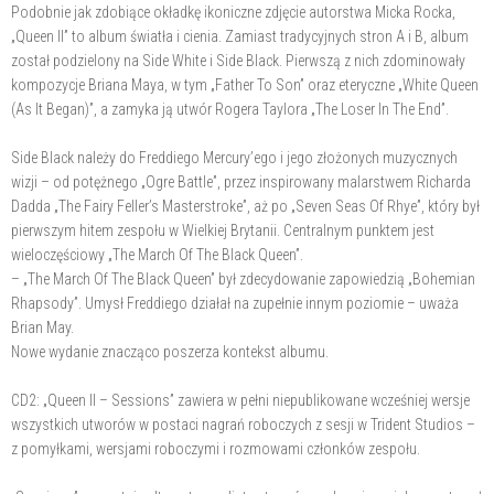
Podobnie jak zdobiące okładkę ikoniczne zdjęcie autorstwa Micka Rocka,
„Queen II” to album światła i cienia. Zamiast tradycyjnych stron A i B, album
został podzielony na Side White i Side Black. Pierwszą z nich zdominowały
kompozycje Briana Maya, w tym „Father To Son” oraz eteryczne „White Queen
(As It Began)”, a zamyka ją utwór Rogera Taylora „The Loser In The End”.
Side Black należy do Freddiego Mercury’ego i jego złożonych muzycznych
wizji – od potężnego „Ogre Battle”, przez inspirowany malarstwem Richarda
Dadda „The Fairy Feller’s Masterstroke”, aż po „Seven Seas Of Rhye”, który był
pierwszym hitem zespołu w Wielkiej Brytanii. Centralnym punktem jest
wieloczęściowy „The March Of The Black Queen”.
– „The March Of The Black Queen” był zdecydowanie zapowiedzią „Bohemian
Rhapsody”. Umysł Freddiego działał na zupełnie innym poziomie – uważa
Brian May.
Nowe wydanie znacząco poszerza kontekst albumu.
CD2: „Queen II – Sessions” zawiera w pełni niepublikowane wcześniej wersje
wszystkich utworów w postaci nagrań roboczych z sesji w Trident Studios –
z pomyłkami, wersjami roboczymi i rozmowami członków zespołu.