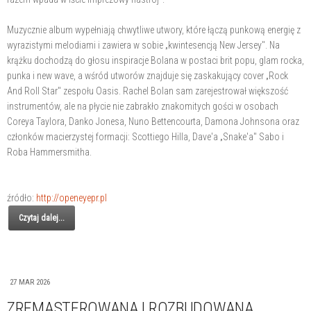
Muzycznie album wypełniają chwytliwe utwory, które łączą punkową energię z
wyrazistymi melodiami i zawiera w sobie „kwintesencją New Jersey". Na
krążku dochodzą do głosu inspiracje Bolana w postaci brit popu, glam rocka,
punka i new wave, a wśród utworów znajduje się zaskakujący cover „Rock
And Roll Star" zespołu Oasis. Rachel Bolan sam zarejestrował większość
instrumentów, ale na płycie nie zabrakło znakomitych gości w osobach
Coreya Taylora, Danko Jonesa, Nuno Bettencourta, Damona Johnsona oraz
członków macierzystej formacji: Scottiego Hilla, Dave'a „Snake'a" Sabo i
Roba Hammersmitha.
źródło:
http://openeyepr.pl
Czytaj dalej...
27 MAR 2026
ZREMASTEROWANA I ROZBUDOWANA