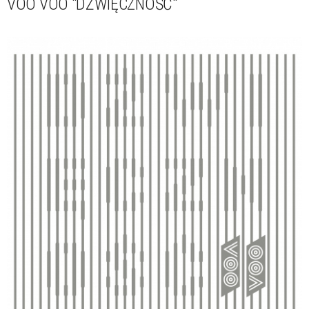
VOO VOO "DŹWIĘCZNOŚĆ"