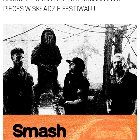
PIECES W SKŁADZIE FESTIWALU!