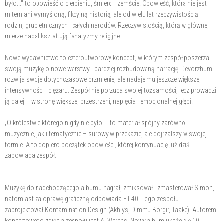
było..." to opowieść o cierpieniu, śmierci i zemście. Opowieść, która nie jest
mitem ani wymyśloną, fikcyjną historią, ale od wielu lat rzeczywistością
rodzin, grup etnicznych i całych narodów. Rzeczywistością, którą w głównej
mierze nadal kształtują fanatyzmy religijne.
Nowe wydawnictwo to czteroutworowy koncept, w którym zespół poszerza
swoją muzykę o nowe warstwy i bardziej rozbudowaną narrację. Devorzhum
rozwija swoje dotychczasowe brzmienie, ale nadaje mu jeszcze większej
intensywności i ciężaru. Zespół nie porzuca swojej tożsamości, lecz prowadzi
ją dalej – w stronę większej przestrzeni, napięcia i emocjonalnej głębi.
„O królestwie którego nigdy nie było..." to materiał spójny zarówno
muzycznie, jak i tematycznie – surowy w przekazie, ale dojrzalszy w swojej
formie. A to dopiero początek opowieści, której kontynuację już dziś
zapowiada zespół.
Muzykę do nadchodzącego albumu nagrał, zmiksował i zmasterował Simon,
natomiast za oprawę graficzną odpowiada ET-40. Logo zespołu
zaprojektował Kontamination Design (Akhlys, Dimmu Borgir, Taake). Autorem
koncertowego zdjęcia zespołu jest A. Werens. Nowy album ukaże się 10