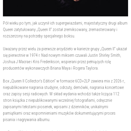
Pół wieku po tym, jak uczynił ich supergwiazdami, majestatyczny drugi album
Queen zatytułowany „Queen II” został zremiksowany, zremasterowany i
rozszerzony na potrzeby specjalnego boksu.
Uważany przez wielu za pierwsze arcydzieło w karierze grupy „Queen II” ukazał
się pierwotnie w 1974 r. Nad nowym miksem czuwali Justin Shirley Smith,
Joshua J Macrae i Kris Frederikson, wspierani przez pełniących rolę
producentów wykonawczych Briana Maya i Rogera Taylora.
Box „Queen II Collector’s Edition” w formacie 6CD+2LP zawiera mix z 2026 r.,
niepublikowane nagrania studyjne, odrzuty, demówki, nagrania koncertowe
oraz zapisy sesji radiowych. W skład wydania wchodzi także licząca 112
stron książka z niepublikowanymi wcześniej fotografiami, odręcznie
zapisanymi tekstami piosenek, wpisami z dzienników, unikalnymi
pamiątkami oraz wspomnieniami muzyków dokumentującymi proces
pisania i nagrywania albumu.