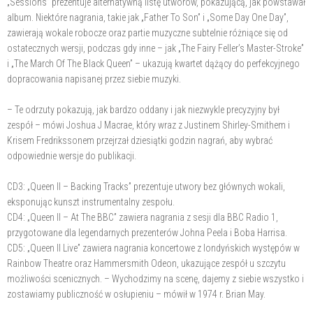
„Sessions” prezentuje alternatywną listę utworów, pokazującą, jak powstawał
album. Niektóre nagrania, takie jak „Father To Son” i „Some Day One Day”,
zawierają wokale robocze oraz partie muzyczne subtelnie różniące się od
ostatecznych wersji, podczas gdy inne – jak „The Fairy Feller’s Master-Stroke”
i „The March Of The Black Queen” – ukazują kwartet dążący do perfekcyjnego
dopracowania napisanej przez siebie muzyki.
– Te odrzuty pokazują, jak bardzo oddany i jak niezwykle precyzyjny był
zespół – mówi Joshua J Macrae, który wraz z Justinem Shirley-Smithem i
Krisem Fredrikssonem przejrzał dziesiątki godzin nagrań, aby wybrać
odpowiednie wersje do publikacji.
CD3: „Queen II – Backing Tracks” prezentuje utwory bez głównych wokali,
eksponując kunszt instrumentalny zespołu.
CD4: „Queen II – At The BBC” zawiera nagrania z sesji dla BBC Radio 1,
przygotowane dla legendarnych prezenterów Johna Peela i Boba Harrisa.
CD5: „Queen II Live” zawiera nagrania koncertowe z londyńskich występów w
Rainbow Theatre oraz Hammersmith Odeon, ukazujące zespół u szczytu
możliwości scenicznych. – Wychodzimy na scenę, dajemy z siebie wszystko i
zostawiamy publiczność w osłupieniu – mówił w 1974 r. Brian May.