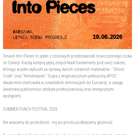
Smash Into Pieces to jeden z czołowych przedstawicieli nowoczesnego rocka
ze Szwecji. Każdą kolejną płytą zespół kładł fundamenty pod swój sukces,
którego w pełni wybuchł za sprawą dwóch ostatnich materiałów - "Ghost
Code" oraz "Armaheaven". Grupa z enigmatycznym perkusistą APOC
dwukrotnie startowała w szwedzkich eliminacjach do Eurowizji, a uwagę
światowej publiczności zdobyła przebojowością oraz energicznymi
występami.
SUMMER PUNCH FESTIVAL 2026
Nie wracamy do przeszłości - my po prostu podkręcamy głośność.