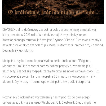
DEVORZHUM to dość nowy zespół na polskiej scenie muzyki metalowej,
który powstał w 2021 roku. W składzie znajdziemy między innymi
doświadczonego muzyka, którym jest Szymon "Simon" Bieńkowski znany z
działalności w takich zespołach jak Morbus Mortifer, Supreme Lord, Vomigod,
Depravity i Rigor Mortis.
Niespełna trzy lata temu kapela wydała debiutancki album "Exigens
Monumentum", który został bardzo dobrze przyjęty przez media jak i
słuchaczy. Zespół siłą rozpędu zaczął tworzyć na nowe wydawnictwo i już
wkrótce ukaże swoim fanom niespełna 30 minutowy koncepcyjny mini-
album, który tworzy mroczna opowieść, pełna krwi, bólu i cierpienia.
Poznańscy black metalowcy zabierają nas w podróż do płonącego i
spływającego krwią Bliskiego Wschodu. „O królestwie którego nigdy nie