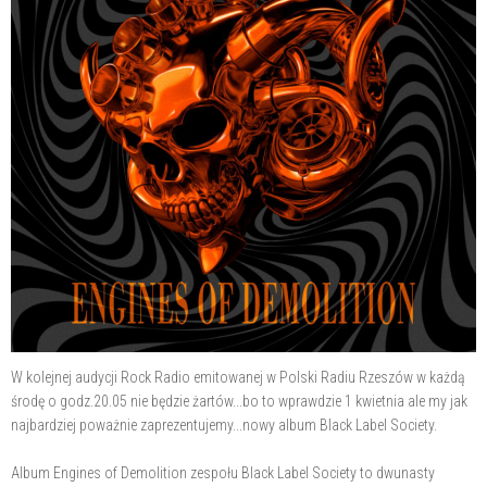
W kolejnej audycji Rock Radio emitowanej w Polski Radiu Rzeszów w każdą
środę o godz.20.05 nie będzie żartów...bo to wprawdzie 1 kwietnia ale my jak
najbardziej poważnie zaprezentujemy...nowy album Black Label Society.
Album Engines of Demolition zespołu Black Label Society to dwunasty