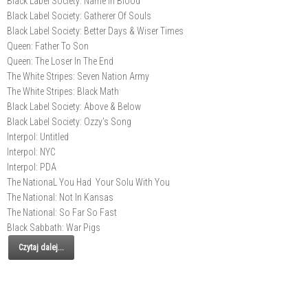
Black Label Society: Name In Blood
Black Label Society: Gatherer Of Souls
Black Label Society: Better Days & Wiser Times
Queen: Father To Son
Queen: The Loser In The End
The White Stripes: Seven Nation Army
The White Stripes: Black Math
Black Label Society: Above & Below
Black Label Society: Ozzy's Song
Interpol: Untitled
Interpol: NYC
Interpol: PDA
The NationaL You Had Your Solu With You
The National: Not In Kansas
The National: So Far So Fast
Black Sabbath: War Pigs
Czytaj dalej...