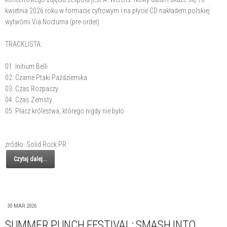
kwietnia 2026 roku w formacie cyfrowym i na płycie CD nakładem polskiej
wytwórni Via Nocturna (pre-order).
TRACKLISTA:
01. Initium Belli
02. Czarne Ptaki Października
03. Czas Rozpaczy
04. Czas Zemsty
05. Płacz królestwa, którego nigdy nie było
źródło: Solid Rock PR
Czytaj dalej...
30 MAR 2026
SUMMER PUNCH FESTIVAL: SMASH INTO