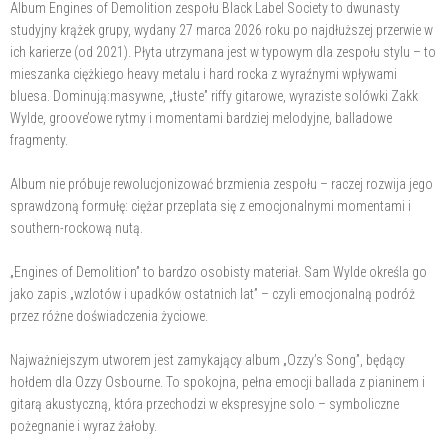
Album Engines of Demolition zespołu Black Label Society to dwunasty
studyjny krążek grupy, wydany 27 marca 2026 roku po najdłuższej przerwie w
ich karierze (od 2021). Płyta utrzymana jest w typowym dla zespołu stylu – to
mieszanka ciężkiego heavy metalu i hard rocka z wyraźnymi wpływami
bluesa. Dominują:masywne, „tłuste” riffy gitarowe, wyraziste solówki Zakk
Wylde, groove’owe rytmy i momentami bardziej melodyjne, balladowe
fragmenty.
Album nie próbuje rewolucjonizować brzmienia zespołu – raczej rozwija jego
sprawdzoną formułę: ciężar przeplata się z emocjonalnymi momentami i
southern-rockową nutą.
„Engines of Demolition” to bardzo osobisty materiał. Sam Wylde określa go
jako zapis „wzlotów i upadków ostatnich lat” – czyli emocjonalną podróż
przez różne doświadczenia życiowe.
Najważniejszym utworem jest zamykający album „Ozzy’s Song”, będący
hołdem dla Ozzy Osbourne. To spokojna, pełna emocji ballada z pianinem i
gitarą akustyczną, która przechodzi w ekspresyjne solo – symboliczne
pożegnanie i wyraz żałoby.