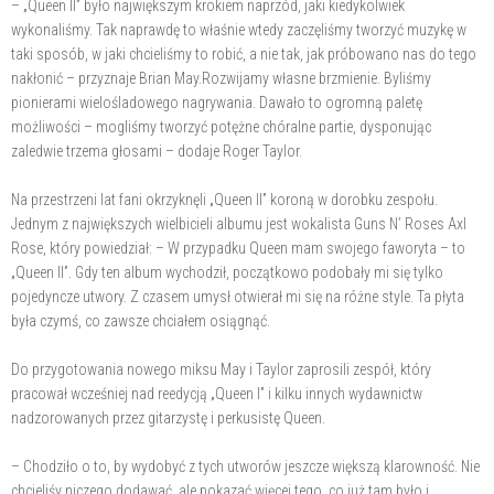
– „Queen II” było największym krokiem naprzód, jaki kiedykolwiek
wykonaliśmy. Tak naprawdę to właśnie wtedy zaczęliśmy tworzyć muzykę w
taki sposób, w jaki chcieliśmy to robić, a nie tak, jak próbowano nas do tego
nakłonić – przyznaje Brian May.Rozwijamy własne brzmienie. Byliśmy
pionierami wielośladowego nagrywania. Dawało to ogromną paletę
możliwości – mogliśmy tworzyć potężne chóralne partie, dysponując
zaledwie trzema głosami – dodaje Roger Taylor.
Na przestrzeni lat fani okrzyknęli „Queen II” koroną w dorobku zespołu.
Jednym z największych wielbicieli albumu jest wokalista Guns N’ Roses Axl
Rose, który powiedział: – W przypadku Queen mam swojego faworyta – to
„Queen II”. Gdy ten album wychodził, początkowo podobały mi się tylko
pojedyncze utwory. Z czasem umysł otwierał mi się na różne style. Ta płyta
była czymś, co zawsze chciałem osiągnąć.
Do przygotowania nowego miksu May i Taylor zaprosili zespół, który
pracował wcześniej nad reedycją „Queen I” i kilku innych wydawnictw
nadzorowanych przez gitarzystę i perkusistę Queen.
– Chodziło o to, by wydobyć z tych utworów jeszcze większą klarowność. Nie
chcieliśy niczego dodawać, ale pokazać więcej tego, co już tam było i