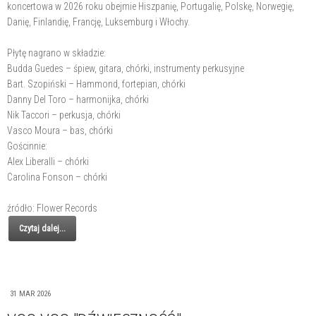
koncertowa w 2026 roku obejmie Hiszpanię, Portugalię, Polskę, Norwegię,
Danię, Finlandię, Francję, Luksemburg i Włochy.
Płytę nagrano w składzie:
Budda Guedes – śpiew, gitara, chórki, instrumenty perkusyjne
Bart. Szopiński – Hammond, fortepian, chórki
Danny Del Toro – harmonijka, chórki
Nik Taccori – perkusja, chórki
Vasco Moura – bas, chórki
Gościnnie:
Alex Liberalli – chórki
Carolina Fonson – chórki
źródło: Flower Records
Czytaj dalej...
31 MAR 2026