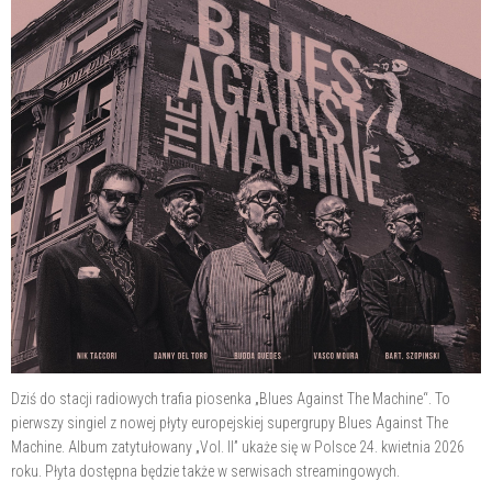
Dziś do stacji radiowych trafia piosenka „Blues Against The Machine“. To
pierwszy singiel z nowej płyty europejskiej supergrupy Blues Against The
Machine. Album zatytułowany „Vol. II” ukaże się w Polsce 24. kwietnia 2026
roku. Płyta dostępna będzie także w serwisach streamingowych.