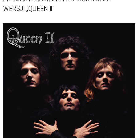
WERSJI „QUEEN II”