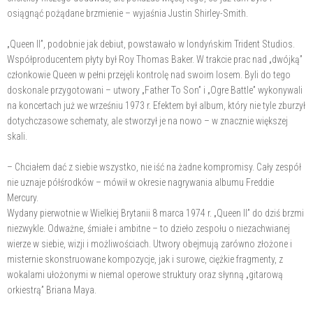
osiągnąć pożądane brzmienie – wyjaśnia Justin Shirley-Smith.
„Queen II”, podobnie jak debiut, powstawało w londyńskim Trident Studios.
Współproducentem płyty był Roy Thomas Baker. W trakcie prac nad „dwójką”
członkowie Queen w pełni przejęli kontrolę nad swoim losem. Byli do tego
doskonale przygotowani – utwory „Father To Son” i „Ogre Battle” wykonywali
na koncertach już we wrześniu 1973 r. Efektem był album, który nie tyle zburzył
dotychczasowe schematy, ale stworzył je na nowo – w znacznie większej
skali.
– Chciałem dać z siebie wszystko, nie iść na żadne kompromisy. Cały zespół
nie uznaje półśrodków – mówił w okresie nagrywania albumu Freddie
Mercury.
Wydany pierwotnie w Wielkiej Brytanii 8 marca 1974 r. „Queen II” do dziś brzmi
niezwykle. Odważne, śmiałe i ambitne – to dzieło zespołu o niezachwianej
wierze w siebie, wizji i możliwościach. Utwory obejmują zarówno złożone i
misternie skonstruowane kompozycje, jak i surowe, ciężkie fragmenty, z
wokalami ułożonymi w niemal operowe struktury oraz słynną „gitarową
orkiestrą” Briana Maya.