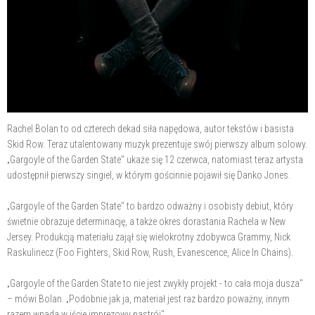
Rachel Bolan to od czterech dekad siła napędowa, autor tekstów i basista
Skid Row. Teraz utalentowany muzyk prezentuje swój pierwszy album solowy.
„Gargoyle of the Garden State" ukaże się 12 czerwca, natomiast teraz artysta
udostępnił pierwszy singiel, w którym gościnnie pojawił się Danko Jones.
„Gargoyle of the Garden State" to bardzo odważny i osobisty debiut, który
świetnie obrazuje determinację, a także okres dorastania Rachela w New
Jersey. Produkcją materiału zajął się wielokrotny zdobywca Grammy, Nick
Raskulinecz (Foo Fighters, Skid Row, Rush, Evanescence, Alice In Chains).
„Gargoyle of the Garden State to nie jest zwykły projekt - to cała moja dusza"
– mówi Bolan. „Podobnie jak ja, materiał jest raz bardzo poważny, innym
razem wpada w iście imprezowy nastrój".