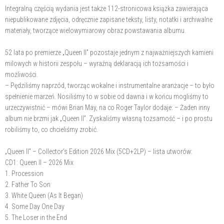
Integralną częścią wydania jest także 112-stronicowa książka zawierająca
niepublikowane zdjęcia, odręcznie zapisane teksty, listy, notatki i archiwalne
materiały, tworzące wielowymiarowy obraz powstawania albumu.
52 lata po premierze „Queen II” pozostaje jednym z najważniejszych kamieni
milowych w historii zespołu – wyraźną deklaracją ich tożsamości i
możliwości.
– Pędziliśmy naprzód, tworząc wokalne i instrumentalne aranżacje – to było
spełnienie marzeń. Nosiliśmy to w sobie od dawna i w końcu mogliśmy to
urzeczywistnić – mówi Brian May, na co Roger Taylor dodaje: – Żaden inny
album nie brzmi jak „Queen II”. Zyskaliśmy własną tożsamość – i po prostu
robiliśmy to, co chcieliśmy zrobić.
„Queen II” – Collector’s Edition 2026 Mix (5CD+2LP) – lista utworów:
CD1: Queen II – 2026 Mix
1. Procession
2. Father To Son
3. White Queen (As It Began)
4. Some Day One Day
5. The Loser in the End