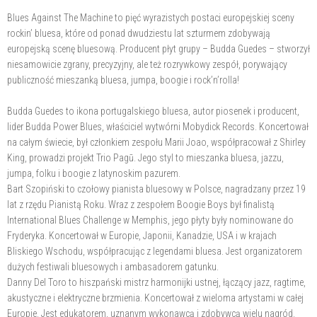
Blues Against The Machine to pięć wyrazistych postaci europejskiej sceny
rockin’ bluesa, które od ponad dwudziestu lat szturmem zdobywają
europejską scenę bluesową. Producent płyt grupy – Budda Guedes – stworzył
niesamowicie zgrany, precyzyjny, ale też rozrywkowy zespół, porywający
publiczność mieszanką bluesa, jumpa, boogie i rock’n’rolla!
Budda Guedes to ikona portugalskiego bluesa, autor piosenek i producent,
lider Budda Power Blues, właściciel wytwórni Mobydick Records. Koncertował
na całym świecie, był członkiem zespołu Marii Joao, współpracował z Shirley
King, prowadzi projekt Trio Pagū. Jego styl to mieszanka bluesa, jazzu,
jumpa, folku i boogie z latynoskim pazurem.
Bart Szopiński to czołowy pianista bluesowy w Polsce, nagradzany przez 19
lat z rzędu Pianistą Roku. Wraz z zespołem Boogie Boys był finalistą
International Blues Challenge w Memphis, jego płyty były nominowane do
Fryderyka. Koncertował w Europie, Japonii, Kanadzie, USA i w krajach
Bliskiego Wschodu, współpracując z legendami bluesa. Jest organizatorem
dużych festiwali bluesowych i ambasadorem gatunku.
Danny Del Toro to hiszpański mistrz harmonijki ustnej, łączący jazz, ragtime,
akustyczne i elektryczne brzmienia. Koncertował z wieloma artystami w całej
Europie. Jest edukatorem, uznanym wykonawcą i zdobywcą wielu nagród.