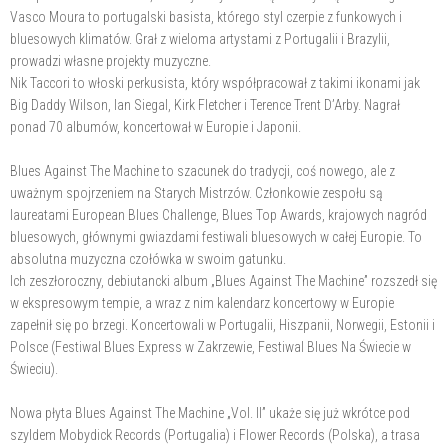
Vasco Moura to portugalski basista, którego styl czerpie z funkowych i
bluesowych klimatów. Grał z wieloma artystami z Portugalii i Brazylii,
prowadzi własne projekty muzyczne.
Nik Taccori to włoski perkusista, który współpracował z takimi ikonami jak
Big Daddy Wilson, Ian Siegal, Kirk Fletcher i Terence Trent D’Arby. Nagrał
ponad 70 albumów, koncertował w Europie i Japonii.
Blues Against The Machine to szacunek do tradycji, coś nowego, ale z
uważnym spojrzeniem na Starych Mistrzów. Członkowie zespołu są
laureatami European Blues Challenge, Blues Top Awards, krajowych nagród
bluesowych, głównymi gwiazdami festiwali bluesowych w całej Europie. To
absolutna muzyczna czołówka w swoim gatunku.
Ich zeszłoroczny, debiutancki album „Blues Against The Machine” rozszedł się
w ekspresowym tempie, a wraz z nim kalendarz koncertowy w Europie
zapełnił się po brzegi. Koncertowali w Portugalii, Hiszpanii, Norwegii, Estonii i
Polsce (Festiwal Blues Express w Zakrzewie, Festiwal Blues Na Świecie w
Świeciu).
Nowa płyta Blues Against The Machine „Vol. II” ukaże się już wkrótce pod
szyldem Mobydick Records (Portugalia) i Flower Records (Polska), a trasa