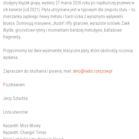
studyjny krążek grupy, wydany 27 marca 2026 roku po najdłuższej przerwie w
ich karierze (od 2021). Płyta utrzymana jest w typowym dla zespołu stylu – to
mieszanka ciężkiego heavy metalu i hard rocka z wyraźnymi wpływami
bluesa. Dominują:masywne, „tłuste” riffy gitarowe, wyraziste solówki Zakk
Wylde, groove’owe rytmy i momentami bardziej melodyjne, balladowe
fragmenty.
Przypomnimy też dwie wyśmienite, klasyczne płyty, które obchodzą rocznicę
wydania.
Zapraszam do słuchania i pisania, mail:
dino@radio.rzeszow.pl
P
ozdrawiam
Jerzy Szlachta
Lista utworów:
Nazareth: Miss Misery
Nazareth: Changin' Times