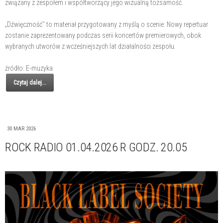
związany z zespołem i współtworzący jego wizualną tożsamość.
„Dźwięczność" to materiał przygotowany z myślą o scenie. Nowy repertuar
zostanie zaprezentowany podczas serii koncertów premierowych, obok
wybranych utworów z wcześniejszych lat działalności zespołu.
źródło: E-muzyka
Czytaj dalej...
30 MAR 2026
ROCK RADIO 01.04.2026 R GODZ. 20.05