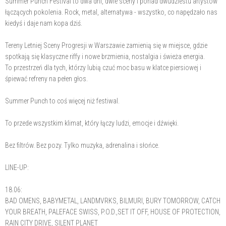
Summer Punch Festival to dwa dni, dwie sceny i ponad dwudziestu artystów
łączących pokolenia. Rock, metal, alternatywa - wszystko, co napędzało nas
kiedyś i daje nam kopa dziś.
Tereny Letniej Sceny Progresji w Warszawie zamienią się w miejsce, gdzie
spotkają się klasyczne riffy i nowe brzmienia, nostalgia i świeża energia.
To przestrzeń dla tych, którzy lubią czuć moc basu w klatce piersiowej i
śpiewać refreny na pełen głos.
Summer Punch to coś więcej niż festiwal.
To przede wszystkim klimat, który łączy ludzi, emocje i dźwięki.
Bez filtrów. Bez pozy. Tylko muzyka, adrenalina i słońce.
LINE-UP:
18.06:
BAD OMENS, BABYMETAL, LANDMVRKS, BILMURI, BURY TOMORROW, CATCH
YOUR BREATH, PALEFACE SWISS, P.O.D.,SET IT OFF, HOUSE OF PROTECTION,
RAIN CITY DRIVE, SILENT PLANET