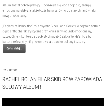
Album został dobrze przyjęty – podkreśla się jego spójność, energię i
emocjonalną głębię, a także to, że trafia zarówno do starych fanów, jak i
nowych słuchaczy.
„Engines of Demolition” to klasyczne Black Label Society w dojrzałej formie –
ciężkie riffy, charakterystyczne brzmienie i silny ładunek emocjonalny,
szczególnie w kontekście osobistych przeżyć Zakka Wylde’a. To album
bardziej refleksyjny niż przełomowy, ale bardzo solidny i szczery.
Czytaj dalej...
27 MAR 2026
RACHEL BOLAN FILAR SKID ROW ZAPOWIADA
SOLOWY ALBUM !