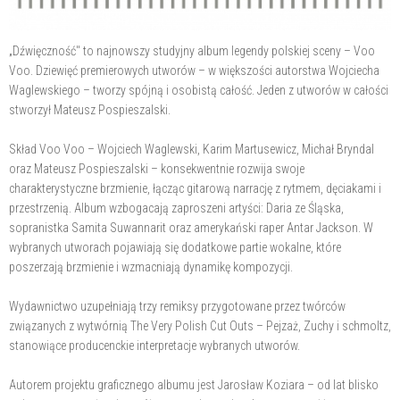
„Dźwięczność" to najnowszy studyjny album legendy polskiej sceny – Voo
Voo. Dziewięć premierowych utworów – w większości autorstwa Wojciecha
Waglewskiego – tworzy spójną i osobistą całość. Jeden z utworów w całości
stworzył Mateusz Pospieszalski.
Skład Voo Voo – Wojciech Waglewski, Karim Martusewicz, Michał Bryndal
oraz Mateusz Pospieszalski – konsekwentnie rozwija swoje
charakterystyczne brzmienie, łącząc gitarową narrację z rytmem, dęciakami i
przestrzenią. Album wzbogacają zaproszeni artyści: Daria ze Śląska,
sopranistka Samita Suwannarit oraz amerykański raper Antar Jackson. W
wybranych utworach pojawiają się dodatkowe partie wokalne, które
poszerzają brzmienie i wzmacniają dynamikę kompozycji.
Wydawnictwo uzupełniają trzy remiksy przygotowane przez twórców
związanych z wytwórnią The Very Polish Cut Outs – Pejzaż, Zuchy i schmoltz,
stanowiące producenckie interpretacje wybranych utworów.
Autorem projektu graficznego albumu jest Jarosław Koziara – od lat blisko